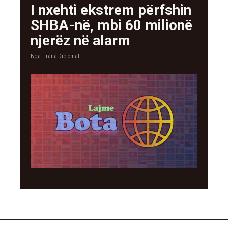
I nxehti ekstrem përfshin
SHBA-në, mbi 60 milionë
njerëz në alarm
Nga
Tirana Diplomat