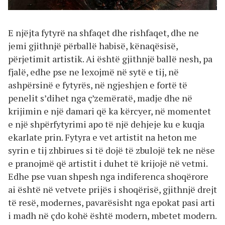
E njëjta fytyrë na shfaqet dhe rishfaqet, dhe ne
jemi gjithnjë përballë habisë, kënaqësisë,
përjetimit artistik. Ai është gjithnjë ballë nesh, pa
fjalë, edhe pse ne lexojmë në sytë e tij, në
ashpërsinë e fytyrës, në ngjeshjen e fortë të
penelit s’dihet nga ç’zemëratë, madje dhe në
krijimin e një damari që ka kërcyer, në momentet
e një shpërfytyrimi apo të një dehjeje ku e kuqja
ekarlate prin. Fytyra e vet artistit na heton me
syrin e tij zhbirues si të dojë të zbulojë tek ne nëse
e pranojmë që artistit i duhet të krijojë në vetmi.
Edhe pse vuan shpesh nga indiferenca shoqërore
ai është në vetvete prijës i shoqërisë, gjithnjë drejt
të resë, modernes, pavarësisht nga epokat pasi arti
i madh në çdo kohë është modern, mbetet modern.