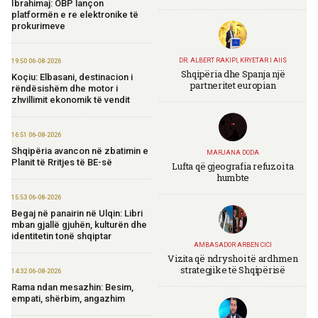
Ibrahimaj: OBP lançon
platformën e re elektronike të
prokurimeve
DR. ALBERT RAKIPI, KRYETAR I AIIS
19:50 06-08-2026
Shqipëria dhe Spanja një
Koçiu: Elbasani, destinacion i
partneritet europian
rëndësishëm dhe motor i
zhvillimit ekonomik të vendit
16:51 06-08-2026
Shqipëria avancon në zbatimin e
MARJANA DODA
Planit të Rritjes të BE-së
Lufta që gjeografia refuzoi ta
humbte
15:53 06-08-2026
Begaj në panairin në Ulqin: Libri
mban gjallë gjuhën, kulturën dhe
identitetin tonë shqiptar
AMBASADOR ARBEN CICI
Vizita që ndryshoi të ardhmen
strategjike të Shqipërisë
14:32 06-08-2026
Rama ndan mesazhin: Besim,
empati, shërbim, angazhim