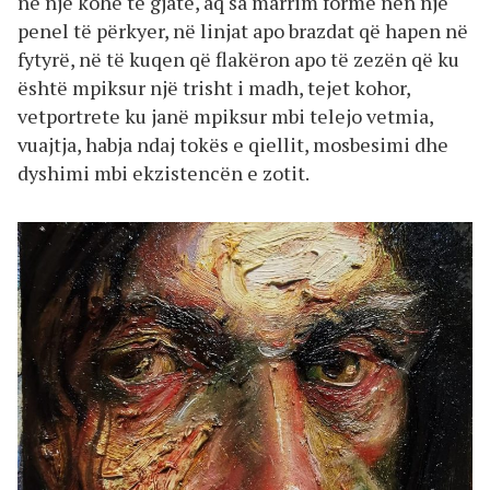
në një kohë të gjatë, aq sa marrim formë nën një
penel të përkyer, në linjat apo brazdat që hapen në
fytyrë, në të kuqen që flakëron apo të zezën që ku
është mpiksur një trisht i madh, tejet kohor,
vetportrete ku janë mpiksur mbi telejo vetmia,
vuajtja, habja ndaj tokës e qiellit, mosbesimi dhe
dyshimi mbi ekzistencën e zotit.