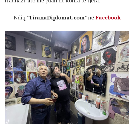
rradhazi, ato më çuan në kohra të tjera.
Ndiq
"TiranaDiplomat.com"
në
Facebook