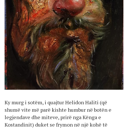
Ky murg i sotëm, i quajtur Helidon Haliti (që
shumë vite më parë kishte humbur në botën e
legjendave dhe miteve, prirë nga Kënga e
Kostandinit) duket se frymon në një kohë të