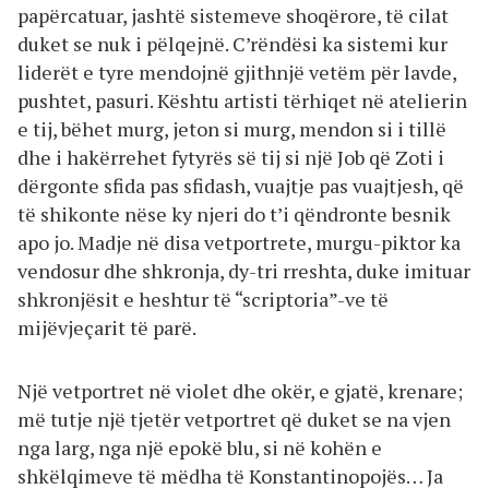
papërcatuar, jashtë sistemeve shoqërore, të cilat
duket se nuk i pëlqejnë. C’rëndësi ka sistemi kur
liderët e tyre mendojnë gjithnjë vetëm për lavde,
pushtet, pasuri. Kështu artisti tërhiqet në atelierin
e tij, bëhet murg, jeton si murg, mendon si i tillë
dhe i hakërrehet fytyrës së tij si një Job që Zoti i
dërgonte sfida pas sfidash, vuajtje pas vuajtjesh, që
të shikonte nëse ky njeri do t’i qëndronte besnik
apo jo. Madje në disa vetportrete, murgu-piktor ka
vendosur dhe shkronja, dy-tri rreshta, duke imituar
shkronjësit e heshtur të “scriptoria”-ve të
mijëvjeçarit të parë.
Një vetportret në violet dhe okër, e gjatë, krenare;
më tutje një tjetër vetportret që duket se na vjen
nga larg, nga një epokë blu, si në kohën e
shkëlqimeve të mëdha të Konstantinopojës… Ja