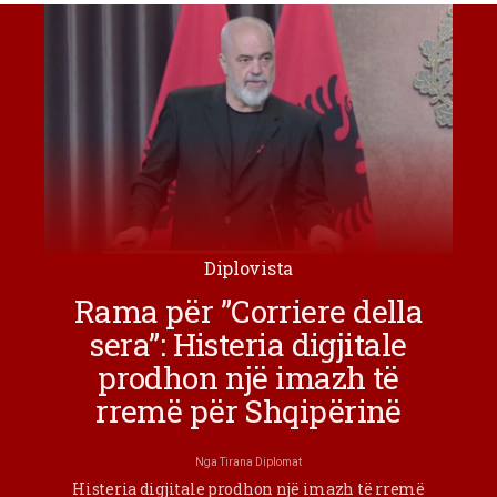
Diplovista
Rama për ”Corriere della
sera”: Histeria digjitale
prodhon një imazh të
rremë për Shqipërinë
Nga
Tirana Diplomat
Histeria digjitale prodhon një imazh të rremë