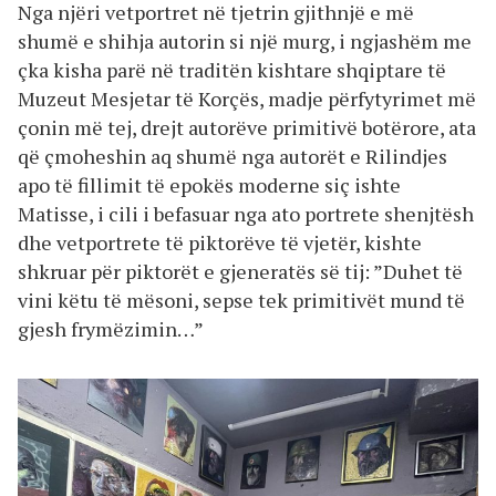
Nga njëri vetportret në tjetrin gjithnjë e më
shumë e shihja autorin si një murg, i ngjashëm me
çka kisha parë në traditën kishtare shqiptare të
Muzeut Mesjetar të Korçës, madje përfytyrimet më
çonin më tej, drejt autorëve primitivë botërore, ata
që çmoheshin aq shumë nga autorët e Rilindjes
apo të fillimit të epokës moderne siç ishte
Matisse, i cili i befasuar nga ato portrete shenjtësh
dhe vetportrete të piktorëve të vjetër, kishte
shkruar për piktorët e gjeneratës së tij: ”Duhet të
vini këtu të mësoni, sepse tek primitivët mund të
gjesh frymëzimin…”