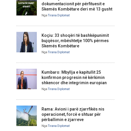
dokumentacionit për përfituesit e
Skemës Kombëtare deri më 13 gusht
Nga
Tirana Diplomat
Koçiu: 33 shoqëri të bashkëpunimit
bujqësor, mbështetje 100% përmes
Skemës Kombëtare
Nga
Tirana Diplomat
Kumbaro: Mbyllja e kapitullit 25
konfirmon progresin në kërkimin
shkencor dhe integrimin europian
Nga
Tirana Diplomat
Rama: Avioni i parë zjarrfikës nis
operacionet, forcë e shtuar për
përballimin e zjarreve
Nga
Tirana Diplomat