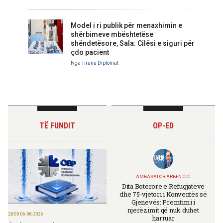
Model i ri publik për menaxhimin e
shërbimeve mbështetëse
shëndetësore, Sala: Cilësi e siguri për
çdo pacient
Nga
Tirana Diplomat
TË FUNDIT
OP-ED
AMBASADOR ARBEN CICI
Dita Botërore e Refugjatëve
dhe 75-vjetori i Konventës së
Gjenevës: Premtimi i
njerëzimit që nuk duhet
20:50 06-08-2026
harruar