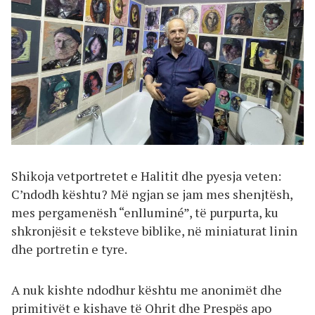
Shikoja vetportretet e Halitit dhe pyesja veten:
C’ndodh kështu? Më ngjan se jam mes shenjtësh,
mes pergamenësh “enlluminé”, të purpurta, ku
shkronjësit e teksteve biblike, në miniaturat linin
dhe portretin e tyre.
A nuk kishte ndodhur kështu me anonimët dhe
primitivët e kishave të Ohrit dhe Prespës apo