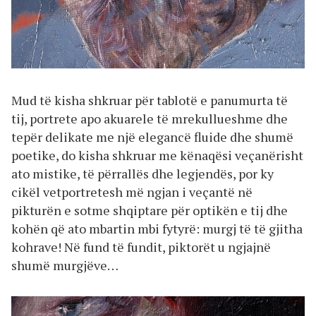
Mud të kisha shkruar për tablotë e panumurta të
tij, portrete apo akuarele të mrekullueshme dhe
tepër delikate me një elegancë fluide dhe shumë
poetike, do kisha shkruar me kënaqësi veçanërisht
ato mistike, të përrallës dhe legjendës, por ky
cikël vetportretesh më ngjan i veçantë në
pikturën e sotme shqiptare për optikën e tij dhe
kohën që ato mbartin mbi fytyrë: murgj të të gjitha
kohrave! Në fund të fundit, piktorët u ngjajnë
shumë murgjëve…