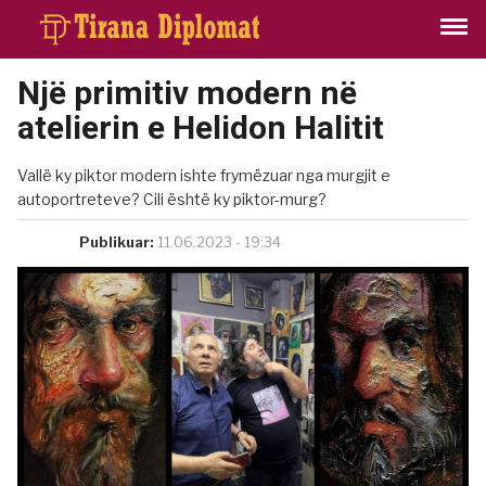
Një primitiv modern në
atelierin e Helidon Halitit
Vallë ky piktor modern ishte frymëzuar nga murgjit e
autoportreteve? Cili është ky piktor-murg?
Publikuar:
11.06.2023 - 19:34