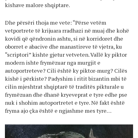
kishave malore shqiptare.
Dhe përsëri thoja me vete: “Përse vetëm
vetportrete të krijuara rradhazi në muaj dhe kohë
kovidi që qëndronin ashtu, si në korridoret dhe
oborret e abacive dhe manastireve të vjetra, ku
“scriptori” kishte gjetur vetveten. Vallë ky piktor
modern ishte frymëzuar nga murgjit e
autoportreteve? Cili është ky piktor-murg? Cilës
kishë i përkiste? Padyshim i ritit bizantin mbi të
cilin mjeshtrat shqiptarë të traditës pikturale u
frymëzuan dhe dhanë kryeveprat e tyre edhe pse
nuk i shohim autoportretet e tyre. Në fakt është
fryma ajo çka është e ngjashme mes tyre…