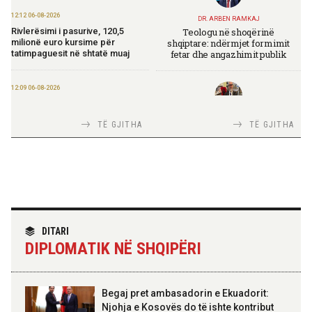
12:12 06-08-2026
DR. ARBEN RAMKAJ
Teologu në shoqërinë
Rivlerësimi i pasurive, 120,5
shqiptare: ndërmjet formimit
milionë euro kursime për
fetar dhe angazhimit publik
tatimpaguesit në shtatë muaj
12:09 06-08-2026
Ministria e Financave nis
përgatitjet për Eurobondin e ri
TIRANA DIPLOMAT
TË GJITHA
TË GJITHA
Italia Strategjike — Ku është
Shqipëria?
09:55 06-08-2026
“Washington Post”: Udhëtimi në
Shqipëri që zbuloi magjinë e një
vendi autentik, përtej famës së
rrjeteve sociale
TIRANA DIPLOMAT
“Shqipëria në BE, projekt më i
DITARI
madh se amaneti i
09:52 06-08-2026
DIPLOMATIK NË SHQIPËRI
Skënderbeut dhe Ismail
Përmbarimi Shtetëror, 22 zyra në
Qemalit”
të gjithë vendin për zbatimin e
vendimeve të gjykatave
Begaj pret ambasadorin e Ekuadorit:
Njohja e Kosovës do të ishte kontribut
09:50 06-08-2026