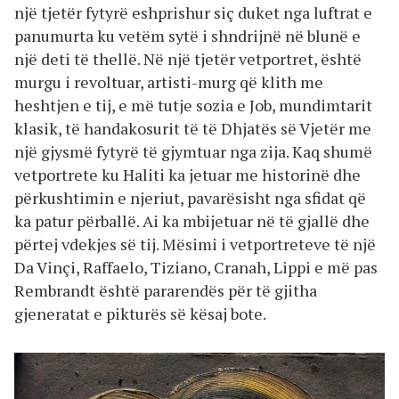
një tjetër fytyrë eshprishur siç duket nga luftrat e
panumurta ku vetëm sytë i shndrijnë në blunë e
një deti të thellë. Në një tjetër vetportret, është
murgu i revoltuar, artisti-murg që klith me
heshtjen e tij, e më tutje sozia e Job, mundimtarit
klasik, të handakosurit të të Dhjatës së Vjetër me
një gjysmë fytyrë të gjymtuar nga zija. Kaq shumë
vetportrete ku Haliti ka jetuar me historinë dhe
përkushtimin e njeriut, pavarësisht nga sfidat që
ka patur përballë. Ai ka mbijetuar në të gjallë dhe
përtej vdekjes së tij. Mësimi i vetportreteve të një
Da Vinçi, Raffaelo, Tiziano, Cranah, Lippi e më pas
Rembrandt është pararendës për të gjitha
gjeneratat e pikturës së kësaj bote.