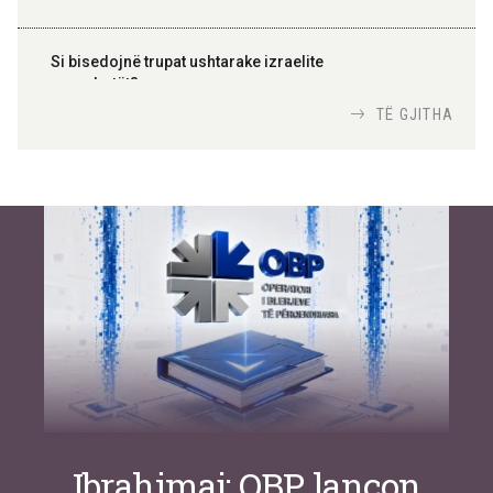
Si bisedojnë trupat ushtarake izraelite
me robotët?
Nga
TiranaDiplomat.com
TË GJITHA
Si po e luftojnë terrorizmin shërbimet
inteligjente izraelite
Nga
Or Shalom
Ibrahimaj: OBP lançon