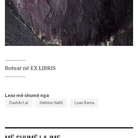
————-
Botuar në EX LIBRIS
————-
Lexo më shumë nga
DashArt.al
Helidon Haliti
Luan Rama