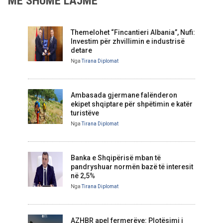
MË SHUMË LAJME
Themelohet “Fincantieri Albania”, Nufi:
Investim për zhvillimin e industrisë
detare
Nga
Tirana Diplomat
Ambasada gjermane falënderon
ekipet shqiptare për shpëtimin e katër
turistëve
Nga
Tirana Diplomat
Banka e Shqipërisë mban të
pandryshuar normën bazë të interesit
në 2,5%
Nga
Tirana Diplomat
AZHBR apel fermerëve: Plotësimi i