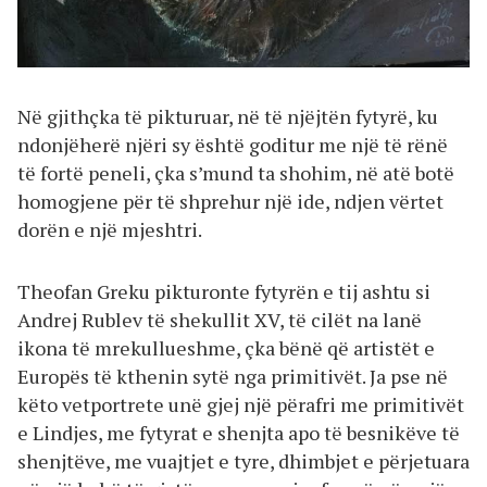
Në gjithçka të pikturuar, në të njëjtën fytyrë, ku
ndonjëherë njëri sy është goditur me një të rënë
të fortë peneli, çka s’mund ta shohim, në atë botë
homogjene për të shprehur një ide, ndjen vërtet
dorën e një mjeshtri.
Theofan Greku pikturonte fytyrën e tij ashtu si
Andrej Rublev të shekullit XV, të cilët na lanë
ikona të mrekullueshme, çka bënë që artistët e
Europës të kthenin sytë nga primitivët. Ja pse në
këto vetportrete unë gjej një përafri me primitivët
e Lindjes, me fytyrat e shenjta apo të besnikëve të
shenjtëve, me vuajtjet e tyre, dhimbjet e përjetuara