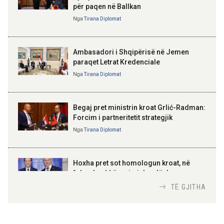
për paqen në Ballkan
Sejko: TIPS Clone do të ulë
ELISA SPIROPALI
kostot e pagesave, ekonomia
Kriza e Parlamentit është
Nga
Tirana Diplomat
mund të kursejë deri në 38
kriza e Republikës
miliardë lekë në vit
Parlamentare
Ambasadori i Shqipërisë në Jemen
paraqet Letrat Kredenciale
Nga
Tirana Diplomat
BAJRAM BEGAJ, PRESIDENTI I REPUBLIKËS
SË SHQIPËRISË
Gëzuar Ditën e Pavarësisë,
Kosovë!
Begaj pret ministrin kroat Grlić-Radman:
Forcim i partneritetit strategjik
Nga
Tirana Diplomat
AMER JUKA
100-vjetori i themelimit të
Hoxha pret sot homologun kroat, në
Urdhrit të Skënderbeut
fokus bashkëpunimi dypalësh
Nga
Tirana Diplomat
TË GJITHA
Hoxha takim me zyrtarë të lartë të DASH: