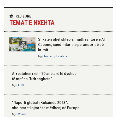
Angazhim i përbashkët për forcimin e
partneritetit strategjik
Nga
Tirana Diplomat
RED ZONE
TEMAT E NXEHTA
Shkatërrohet shtëpia madhështore e Al
Capone, sundimtarit të perandorisë së
krimit
Nga
TiranaDiplomat.com
Arrestohen rreth 70 anëtarë të dyshuar
të mafias “Ndrangheta”
Nga
ATSH
“Raporti global i Kokainës 2023”,
shqiptarët lojtarë të mëdhenj në Europë
Nga
Monitor