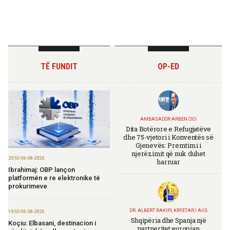
TË FUNDIT
OP-ED
AMBASADOR ARBEN CICI
Dita Botërore e Refugjatëve
dhe 75-vjetori i Konventës së
Gjenevës: Premtimi i
njerëzimit që nuk duhet
20:50 06-08-2026
harruar
Ibrahimaj: OBP lançon
platformën e re elektronike të
prokurimeve
DR. ALBERT RAKIPI, KRYETAR I AIIS
19:50 06-08-2026
Shqipëria dhe Spanja një
Koçiu: Elbasani, destinacion i
partneritet europian