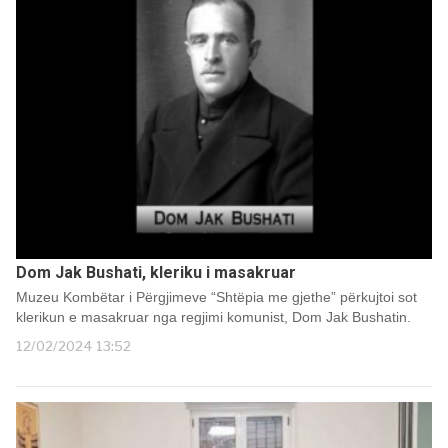
Dom Jak Bushati, kleriku i masakruar
Muzeu Kombëtar i Përgjimeve “Shtëpia me gjethe” përkujtoi sot
klerikun e masakruar nga regjimi komunist, Dom Jak Bushatin.
12/02/2024 13:52