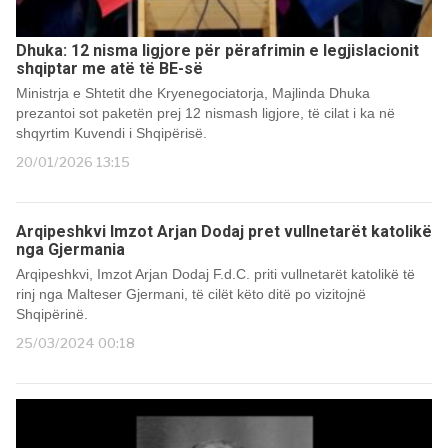
Dhuka: 12 nisma ligjore për përafrimin e legjislacionit
shqiptar me atë të BE-së
Ministrja e Shtetit dhe Kryenegociatorja, Majlinda Dhuka
prezantoi sot paketën prej 12 nismash ligjore, të cilat i ka në
shqyrtim Kuvendi i Shqipërisë.
20/01/2026 13:15
Arqipeshkvi Imzot Arjan Dodaj pret vullnetarët katolikë
nga Gjermania
Arqipeshkvi, Imzot Arjan Dodaj F.d.C. priti vullnetarët katolikë të
rinj nga Malteser Gjermani, të cilët këto ditë po vizitojnë
Shqipërinë.
25/03/2024 00:18