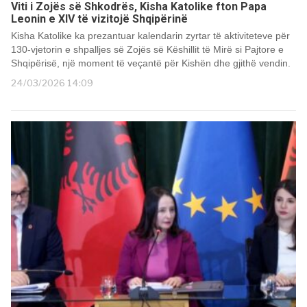
Viti i Zojës së Shkodrës, Kisha Katolike fton Papa
Leonin e XIV të vizitojë Shqipërinë
Kisha Katolike ka prezantuar kalendarin zyrtar të aktiviteteve për
130-vjetorin e shpalljes së Zojës së Këshillit të Mirë si Pajtore e
Shqipërisë, një moment të veçantë për Kishën dhe gjithë vendin.
24/03/2026 14:09