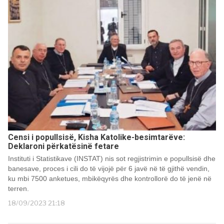
Censi i popullsisë, Kisha Katolike-besimtarëve:
Deklaroni përkatësinë fetare
Instituti i Statistikave (INSTAT) nis sot regjistrimin e popullsisë dhe
banesave, proces i cili do të vijojë për 6 javë në të gjithë vendin,
ku mbi 7500 anketues, mbikëqyrës dhe kontrollorë do të jenë në
terren.
18/09/2023 21:18