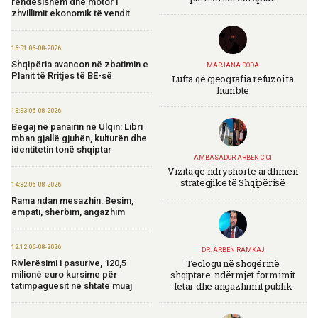
rëndësishëm dhe motor i
zhvillimit ekonomik të vendit
16:51 06-08-2026
Shqipëria avancon në zbatimin e
MARJANA DODA
Planit të Rritjes të BE-së
Lufta që gjeografia refuzoi ta
humbte
15:53 06-08-2026
Begaj në panairin në Ulqin: Libri
mban gjallë gjuhën, kulturën dhe
identitetin tonë shqiptar
AMBASADOR ARBEN CICI
Vizita që ndryshoi të ardhmen
strategjike të Shqipërisë
14:32 06-08-2026
Rama ndan mesazhin: Besim,
empati, shërbim, angazhim
12:12 06-08-2026
DR. ARBEN RAMKAJ
Teologu në shoqërinë
Rivlerësimi i pasurive, 120,5
shqiptare: ndërmjet formimit
milionë euro kursime për
fetar dhe angazhimit publik
tatimpaguesit në shtatë muaj