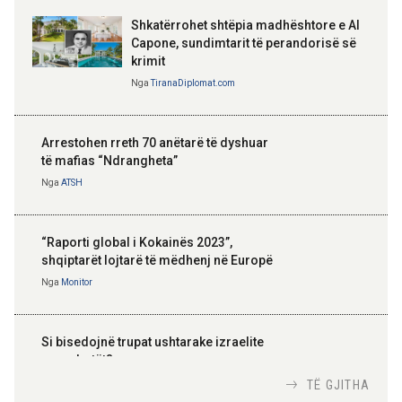
Shkatërrohet shtëpia madhështore e Al
Capone, sundimtarit të perandorisë së
krimit
Nga
TiranaDiplomat.com
Arrestohen rreth 70 anëtarë të dyshuar
të mafias “Ndrangheta”
Nga
ATSH
“Raporti global i Kokainës 2023”,
shqiptarët lojtarë të mëdhenj në Europë
Nga
Monitor
Si bisedojnë trupat ushtarake izraelite
me robotët?
Nga
TiranaDiplomat.com
TË GJITHA