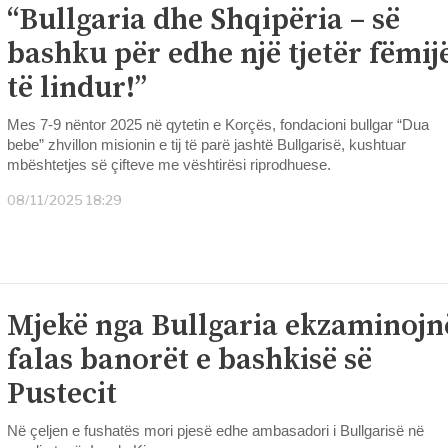
“Bullgaria dhe Shqipëria – së
bashku për edhe një tjetër fëmij
të lindur!”
Mes 7-9 nëntor 2025 në qytetin e Korçës, fondacioni bullgar “Dua
bebe” zhvillon misionin e tij të parë jashtë Bullgarisë, kushtuar
mbështetjes së çifteve me vështirësi riprodhuese.
08/11/2025 18:29
Mjekë nga Bullgaria ekzaminojn
falas banorët e bashkisë së
Pustecit
Në çeljen e fushatës mori pjesë edhe ambasadori i Bullgarisë në