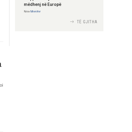
mëdhenj në Europë
Nga
Monitor
TË GJITHA
Si bisedojnë trupat
ushtarake izraelite me
robotët?
Nga
TiranaDiplomat.com
a
Si po e luftojnë
terrorizmin shërbimet
inteligjente izraelite
oi
Nga
Or Shalom