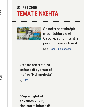
themelimit të Urdhrit
homologun kroat, në
të Skënderbeut
fokus bashkëpunimi
RED ZONE
ë
dypalësh
TEMAT E NXEHTA
Nga
Tirana Diplomat
Shkatërrohet shtëpia
Hoxha takim me
madhështore e Al
zyrtarë të lartë të
Capone, sundimtarit të
DASH: Angazhim i
perandorisë së krimit
përbashkët për
Nga
TiranaDiplomat.com
forcimin e partneritetit
strategjik
Nga
Tirana Diplomat
Arrestohen rreth 70
anëtarë të dyshuar të
mafias “Ndrangheta”
ë
Nga
ATSH
“Raporti global i
Kokainës 2023”,
shqiptarët lojtarë të