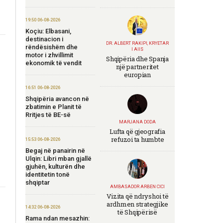
19:50 06-08-2026
Koçiu: Elbasani,
destinacion i
DR. ALBERT RAKIPI, KRYETAR
rëndësishëm dhe
I AIIS
motor i zhvillimit
Shqipëria dhe Spanja
ekonomik të vendit
një partneritet
europian
16:51 06-08-2026
Shqipëria avancon në
zbatimin e Planit të
Rritjes të BE-së
MARJANA DODA
Lufta që gjeografia
refuzoi ta humbte
15:53 06-08-2026
Begaj në panairin në
Ulqin: Libri mban gjallë
gjuhën, kulturën dhe
identitetin tonë
shqiptar
AMBASADOR ARBEN CICI
Vizita që ndryshoi të
ardhmen strategjike
14:32 06-08-2026
të Shqipërisë
Rama ndan mesazhin: