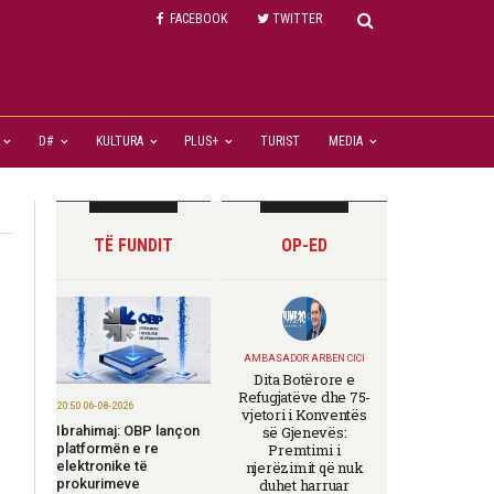
FACEBOOK
TWITTER
D#
KULTURA
PLUS+
TURIST
MEDIA
TË FUNDIT
OP-ED
AMBASADOR ARBEN CICI
Dita Botërore e
Refugjatëve dhe 75-
20:50 06-08-2026
vjetori i Konventës
Ibrahimaj: OBP lançon
së Gjenevës:
platformën e re
Premtimi i
elektronike të
njerëzimit që nuk
prokurimeve
duhet harruar