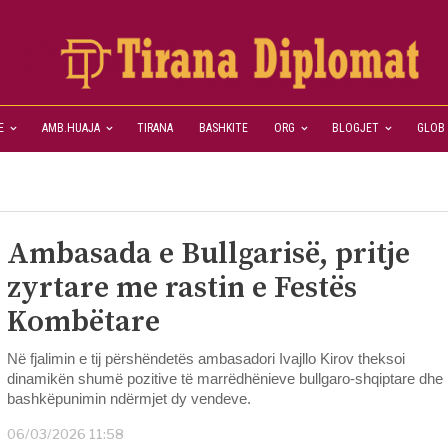
E
AMB.HUAJA
TIRANA
BASHKITE
ORG
BLOGJET
GLOB
Ambasada e Bullgarisë, pritje
zyrtare me rastin e Festës
Kombëtare
Në fjalimin e tij përshëndetës ambasadori Ivajllo Kirov theksoi
dinamikën shumë pozitive të marrëdhënieve bullgaro-shqiptare dhe
bashkëpunimin ndërmjet dy vendeve.
06/03/2026 11:58