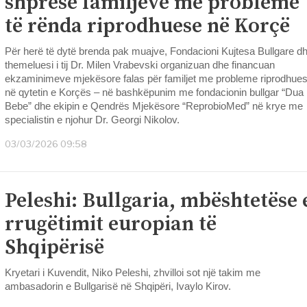
shpresë familjeve me probleme
të rënda riprodhuese në Korçë
Për herë të dytë brenda pak muajve, Fondacioni Kujtesa Bullgare d
themeluesi i tij Dr. Milen Vrabevski organizuan dhe financuan
ekzaminimeve mjekësore falas për familjet me probleme riprodhue
në qytetin e Korçës – në bashkëpunim me fondacionin bullgar “Dua
Bebe” dhe ekipin e Qendrës Mjekësore “ReprobioMed” në krye me
specialistin e njohur Dr. Georgi Nikolov.
03/03/2026 09:58
Peleshi: Bullgaria, mbështetëse 
rrugëtimit europian të
Shqipërisë
Kryetari i Kuvendit, Niko Peleshi, zhvilloi sot një takim me
ambasadorin e Bullgarisë në Shqipëri, Ivaylo Kirov.