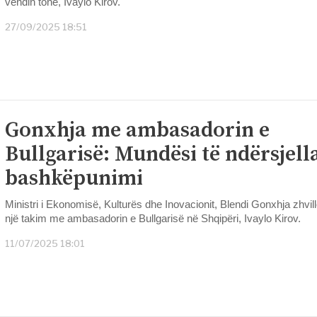
vendin tonë, Ivaylo Kirov.
27/09/2025 18:51
Gonxhja me ambasadorin e
Bullgarisë: Mundësi të ndërsjell
bashkëpunimi
Ministri i Ekonomisë, Kulturës dhe Inovacionit, Blendi Gonxhja zhvill
një takim me ambasadorin e Bullgarisë në Shqipëri, Ivaylo Kirov.
11/07/2025 18:01