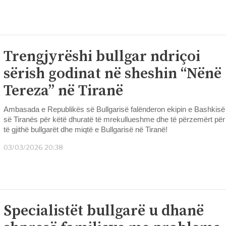
Trengjyrëshi bullgar ndriçoi
sërish godinat në sheshin “Nënë
Tereza” në Tiranë
Ambasada e Republikës së Bullgarisë falënderon ekipin e Bashkisë
së Tiranës për këtë dhuratë të mrekullueshme dhe të përzemërt për
të gjithë bullgarët dhe miqtë e Bullgarisë në Tiranë!
03/03/2026 20:38
Specialistët bullgarë u dhanë