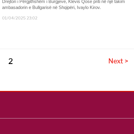
Drejtori i Përgjithshëm i Burgjeve, Klevis Qose priti në një takim
ambasadorin e Bullgarisë në Shqipëri, Ivaylo Kirov.
01/04/2025 23:02
2
Next >