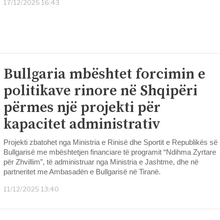
17/12/2025 16:43
Bullgaria mbështet forcimin e
politikave rinore në Shqipëri
përmes një projekti për
kapacitet administrativ
Projekti zbatohet nga Ministria e Rinisë dhe Sportit e Republikës së
Bullgarisë me mbështetjen financiare të programit “Ndihma Zyrtare
për Zhvillim”, të administruar nga Ministria e Jashtme, dhe në
partneritet me Ambasadën e Bullgarisë në Tiranë.
11/12/2025 13:40