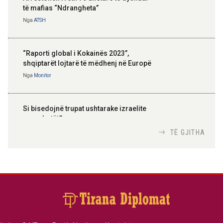
të mafias “Ndrangheta”
Nga
ATSH
“Raporti global i Kokainës 2023”,
shqiptarët lojtarë të mëdhenj në Europë
Nga
Monitor
Si bisedojnë trupat ushtarake izraelite
me robotët?
Nga
TiranaDiplomat.com
TË GJITHA
Si po e luftojnë terrorizmin shërbimet
inteligjente izraelite
Nga
Or Shalom