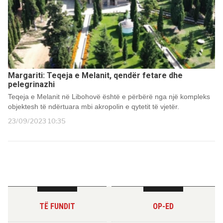
Margariti: Teqeja e Melanit, qendër fetare dhe
pelegrinazhi
Teqeja e Melanit në Libohovë është e përbërë nga një kompleks
objektesh të ndërtuara mbi akropolin e qytetit të vjetër.
23/09/2023 10:35
TË FUNDIT
OP-ED