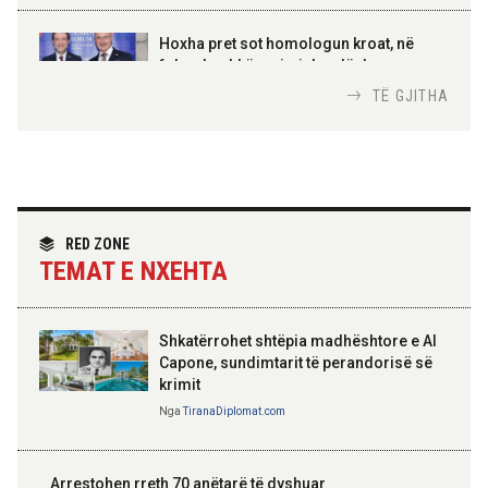
AMER JUKA
100-vjetori i themelimit të
Hoxha pret sot homologun kroat, në
Urdhrit të Skënderbeut
fokus bashkëpunimi dypalësh
Nga
Tirana Diplomat
TË GJITHA
Hoxha takim me zyrtarë të lartë të DASH:
Angazhim i përbashkët për forcimin e
partneritetit strategjik
Nga
Tirana Diplomat
RED ZONE
TEMAT E NXEHTA
Shkatërrohet shtëpia madhështore e Al
Capone, sundimtarit të perandorisë së
krimit
Nga
TiranaDiplomat.com
Arrestohen rreth 70 anëtarë të dyshuar