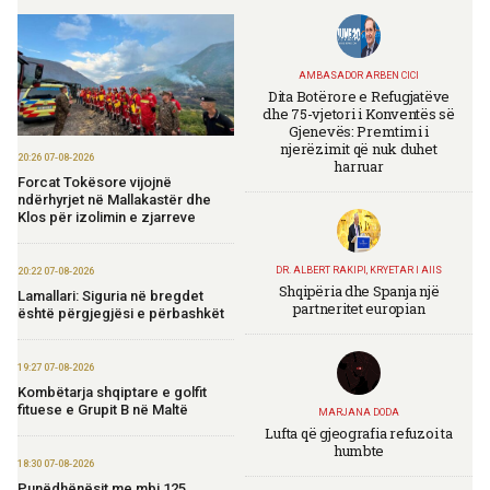
AMBASADOR ARBEN CICI
Dita Botërore e Refugjatëve
dhe 75-vjetori i Konventës së
Gjenevës: Premtimi i
njerëzimit që nuk duhet
20:26 07-08-2026
harruar
Forcat Tokësore vijojnë
ndërhyrjet në Mallakastër dhe
Klos për izolimin e zjarreve
DR. ALBERT RAKIPI, KRYETAR I AIIS
20:22 07-08-2026
Shqipëria dhe Spanja një
Lamallari: Siguria në bregdet
partneritet europian
është përgjegjësi e përbashkët
19:27 07-08-2026
Kombëtarja shqiptare e golfit
fituese e Grupit B në Maltë
MARJANA DODA
Lufta që gjeografia refuzoi ta
humbte
18:30 07-08-2026
Punëdhënësit me mbi 125