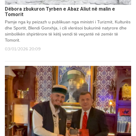
Dëbora zbukuron Tyrben e Abaz Aliut në malin e
Tomorit
Pamje nga ky peizazh u publikuan nga ministri i Turizmit, Kulturës
dhe Sportit, Blendi Gonxhja, i cili vlerësoi bukurinë natyrore dhe
simbolikën shpirtërore të këtij vendi të veçantë në zemër të
Tomorit.
03/01/2026 20:09