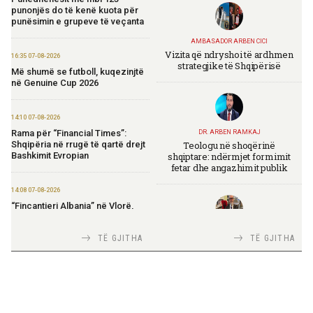
punonjës do të kenë kuota për
punësimin e grupeve të veçanta
AMBASADOR ARBEN CICI
Vizita që ndryshoi të ardhmen
16:35 07-08-2026
strategjike të Shqipërisë
Më shumë se futboll, kuqezinjtë
në Genuine Cup 2026
14:10 07-08-2026
Rama për “Financial Times”:
DR. ARBEN RAMKAJ
Teologu në shoqërinë
Shqipëria në rrugë të qartë drejt
shqiptare: ndërmjet formimit
Bashkimit Evropian
fetar dhe angazhimit publik
14:08 07-08-2026
“Fincantieri Albania” në Vlorë,
Nufi në divizionin e anijeve
detare në Itali: Njohje me
TIRANA DIPLOMAT
TË GJITHA
TË GJITHA
praktikat më të mira
Italia Strategjike — Ku është
Shqipëria?
14:06 07-08-2026
Koçiu: Bajpasi i Tiranës, investim
strategjik për infrastrukturë
moderne