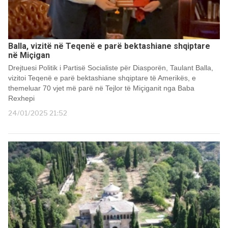
Balla, vizitë në Teqenë e parë bektashiane shqiptare
në Miçigan
Drejtuesi Politik i Partisë Socialiste për Diasporën, Taulant Balla,
vizitoi Teqenë e parë bektashiane shqiptare të Amerikës, e
themeluar 70 vjet më parë në Tejlor të Miçiganit nga Baba
Rexhepi
24/01/2025 21:52