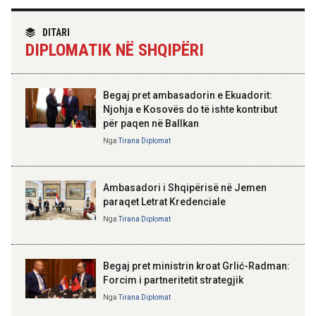
TIRANA DIPLOMAT
“Shqipëria në BE, projekt më i
DITARI
madh se amaneti i
14:03 07-08-2026
DIPLOMATIK NË SHQIPËRI
Skënderbeut dhe Ismail
Kadastra: Regjistrimi i
Qemalit”
trashëgimisë pa kamatëvonesë
brenda 30 ditëve nga çelja e
dëshmisë
Begaj pret ambasadorin e Ekuadorit:
Njohja e Kosovës do të ishte kontribut
14:01 07-08-2026
për paqen në Ballkan
ELISA SPIROPALI
Hyjnë në fuqi ndryshimet e Kodit
Kriza e Parlamentit është
Nga
Tirana Diplomat
Rrugor, kufizime për shoferët e
kriza e Republikës
rinj dhe gjoba më të larta
Parlamentare
Ambasadori i Shqipërisë në Jemen
paraqet Letrat Kredenciale
Nga
Tirana Diplomat
BAJRAM BEGAJ, PRESIDENTI I REPUBLIKËS
SË SHQIPËRISË
Gëzuar Ditën e Pavarësisë,
Kosovë!
Begaj pret ministrin kroat Grlić-Radman:
Forcim i partneritetit strategjik
Nga
Tirana Diplomat