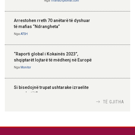
Nga
TiranaDiplomat.com
Arrestohen rreth 70 anëtarë të dyshuar
të mafias “Ndrangheta”
Nga
ATSH
“Raporti global i Kokainës 2023”,
shqiptarët lojtarë të mëdhenj në Europë
Nga
Monitor
Si bisedojnë trupat ushtarake izraelite
me robotët?
Nga
TiranaDiplomat.com
TË GJITHA
Si po e luftojnë terrorizmin shërbimet
inteligjente izraelite
Nga
Or Shalom