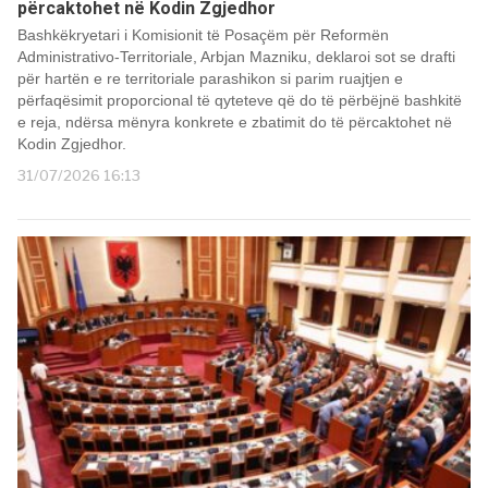
përcaktohet në Kodin Zgjedhor
Bashkëkryetari i Komisionit të Posaçëm për Reformën
Administrativo-Territoriale, Arbjan Mazniku, deklaroi sot se drafti
për hartën e re territoriale parashikon si parim ruajtjen e
përfaqësimit proporcional të qyteteve që do të përbëjnë bashkitë
e reja, ndërsa mënyra konkrete e zbatimit do të përcaktohet në
Kodin Zgjedhor.
31/07/2026 16:13