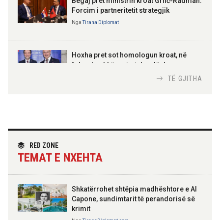
Begaj pret ministrin kroat Grlić-Radman:
Forcim i partneritetit strategjik
Nga
Tirana Diplomat
AMER JUKA
100-vjetori i themelimit të
Hoxha pret sot homologun kroat, në
Urdhrit të Skënderbeut
fokus bashkëpunimi dypalësh
Nga
Tirana Diplomat
TË GJITHA
Hoxha takim me zyrtarë të lartë të DASH:
Angazhim i përbashkët për forcimin e
partneritetit strategjik
Nga
Tirana Diplomat
RED ZONE
TEMAT E NXEHTA
Shkatërrohet shtëpia madhështore e Al
Capone, sundimtarit të perandorisë së
krimit