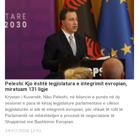
Peleshi: Kjo është legjislatura e integrimit evropian,
miratuam 131 ligje
Kryetari i Kuvendit, Niko Peleshi, në bilancin e punës në dy
sesionet e para të kësaj legjislature parlamentare e cilësoi
legjislaturën si atë të integrimit evropian, për shkak të rolit të
Parlamentit në mbështetjen e procesit të negociatave të
Shqipërisë me Bashkimin Evropian.
24/07/2026 12:41