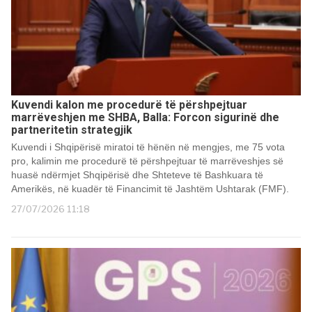
Kuvendi kalon me procedurë të përshpejtuar
marrëveshjen me SHBA, Balla: Forcon sigurinë dhe
partneritetin strategjik
Kuvendi i Shqipërisë miratoi të hënën në mengjes, me 75 vota
pro, kalimin me procedurë të përshpejtuar të marrëveshjes së
huasë ndërmjet Shqipërisë dhe Shteteve të Bashkuara të
Amerikës, në kuadër të Financimit të Jashtëm Ushtarak (FMF).
27/07/2026 11:18