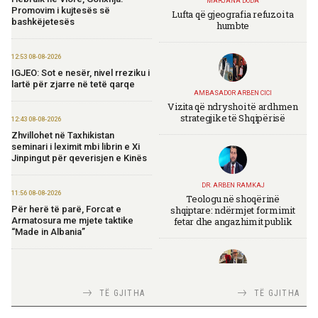
MARJANA DODA
Promovim i kujtesës së
Lufta që gjeografia refuzoi ta
bashkëjetesës
humbte
12:53 08-08-2026
IGJEO: Sot e nesër, nivel rreziku i
lartë për zjarre në tetë qarqe
AMBASADOR ARBEN CICI
Vizita që ndryshoi të ardhmen
strategjike të Shqipërisë
12:43 08-08-2026
Zhvillohet në Taxhikistan
seminari i leximit mbi librin e Xi
Jinpingut për qeverisjen e Kinës
DR. ARBEN RAMKAJ
11:56 08-08-2026
Teologu në shoqërinë
shqiptare: ndërmjet formimit
Për herë të parë, Forcat e
fetar dhe angazhimit publik
Armatosura me mjete taktike
“Made in Albania”
09:24 08-08-2026
Ambasada amerikane:
TIRANA DIPLOMAT
TË GJITHA
TË GJITHA
Ambasadori Wendt do të
Italia Strategjike — Ku është
mbështesë vizionin e Presidentit
Shqipëria?
Trump për siguri të përbashkët