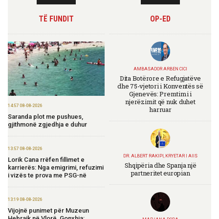
TË FUNDIT
OP-ED
AMBASADOR ARBEN CICI
Dita Botërore e Refugjatëve
dhe 75-vjetori i Konventës së
Gjenevës: Premtimi i
njerëzimit që nuk duhet
14:57 08-08-2026
harruar
Saranda plot me pushues,
gjithmonë zgjedhja e duhur
13:57 08-08-2026
DR. ALBERT RAKIPI, KRYETAR I AIIS
Lorik Cana rrëfen fillimet e
Shqipëria dhe Spanja një
karrierës: Nga emigrimi, refuzimi
partneritet europian
i vizës te prova me PSG-në
13:19 08-08-2026
Vijojnë punimet për Muzeun
Hebraik në Vlorë, Gonxhja: