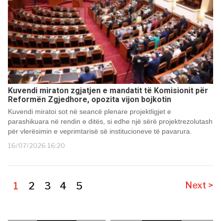
Kuvendi miraton zgjatjen e mandatit të Komisionit për
Reformën Zgjedhore, opozita vijon bojkotin
Kuvendi miratoi sot në seancë plenare projektligjet e
parashikuara në rendin e ditës, si edhe një sërë projektrezolutash
për vlerësimin e veprimtarisë së institucioneve të pavarura.
16/07/2026 16:20
1
2
3
4
5
Next >