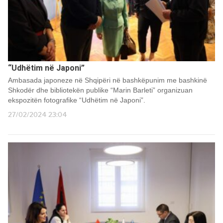
“Udhëtim në Japoni”
Ambasada japoneze në Shqipëri në bashkëpunim me bashkinë
Shkodër dhe bibliotekën publike “Marin Barleti” organizuan
ekspozitën fotografike “Udhëtim në Japoni”.
27/02/2024 23:04