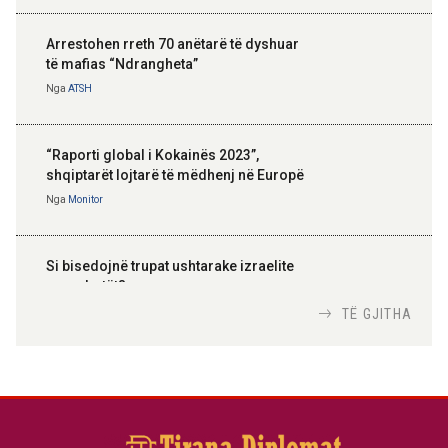
Arrestohen rreth 70 anëtarë të dyshuar
të mafias “Ndrangheta”
Nga
ATSH
“Raporti global i Kokainës 2023”,
shqiptarët lojtarë të mëdhenj në Europë
Nga
Monitor
Si bisedojnë trupat ushtarake izraelite
me robotët?
Nga
TiranaDiplomat.com
TË GJITHA
Si po e luftojnë terrorizmin shërbimet
inteligjente izraelite
Nga
Or Shalom