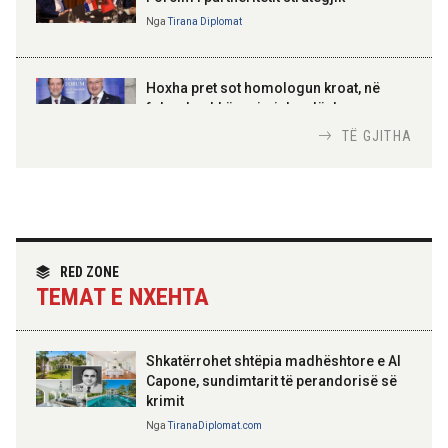
Nga
Tirana Diplomat
AMER JUKA
100-vjetori i themelimit të
Hoxha pret sot homologun kroat, në
Urdhrit të Skënderbeut
fokus bashkëpunimi dypalësh
Nga
Tirana Diplomat
TË GJITHA
Hoxha takim me zyrtarë të lartë të DASH:
Angazhim i përbashkët për forcimin e
partneritetit strategjik
Nga
Tirana Diplomat
RED ZONE
TEMAT E NXEHTA
Shkatërrohet shtëpia madhështore e Al
Capone, sundimtarit të perandorisë së
krimit
Nga
TiranaDiplomat.com