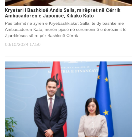
Kryetari i Bashkisë Andis Salla, mirëpret në Cërrik
Ambasadoren e Japonisë, Kikuko Kato
Pas takimit në zyrën e Kryebashkiakut Salla, të dy bashkë me
Ambasadoren Kato, morën pjesë në ceremoninë e dorëzimit të
Zjarrfikëses së re për Bashkinë Cërrik.
03/10/2024 17:50