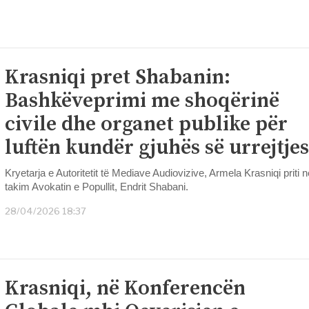
Krasniqi pret Shabanin:
Bashkëveprimi me shoqërinë
civile dhe organet publike për
luftën kundër gjuhës së urrejtjes
Kryetarja e Autoritetit të Mediave Audiovizive, Armela Krasniqi priti n
takim Avokatin e Popullit, Endrit Shabani.
28/04/2026 18:37
Krasniqi, në Konferencën