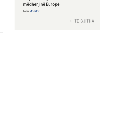
mëdhenj në Europë
Nga
Monitor
TË GJITHA
Si bisedojnë trupat
ushtarake izraelite me
robotët?
Nga
TiranaDiplomat.com
Si po e luftojnë
terrorizmin shërbimet
inteligjente izraelite
Nga
Or Shalom