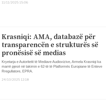
11/11/2025 15:06
Krasniqi: AMA, databazë për
transparencën e strukturës së
pronësisë së medias
Kryetarja e Autoritetit të Mediave Audiovizive, Armela Krasniqi ka
marrë pjesë në takimin e 62-të të Platformës Europiane të Enteve
Rregullatore, EPRA.
24/10/2025 12:18