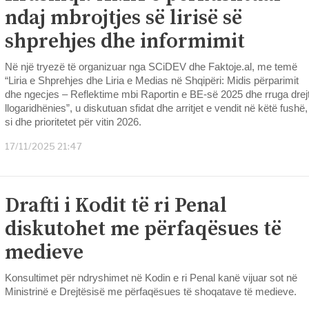
ndaj mbrojtjes së lirisë së
shprehjes dhe informimit
Në një tryezë të organizuar nga SCiDEV dhe Faktoje.al, me temë
“Liria e Shprehjes dhe Liria e Medias në Shqipëri: Midis përparimit
dhe ngecjes – Reflektime mbi Raportin e BE-së 2025 dhe rruga drej
llogaridhënies”, u diskutuan sfidat dhe arritjet e vendit në këtë fushë,
si dhe prioritetet për vitin 2026.
17/11/2025 21:47
Drafti i Kodit të ri Penal
diskutohet me përfaqësues të
medieve
Konsultimet për ndryshimet në Kodin e ri Penal kanë vijuar sot në
Ministrinë e Drejtësisë me përfaqësues të shoqatave të medieve.