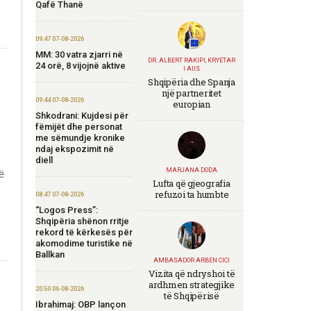
Qafë Thanë
09:47 07-08-2026
MM: 30 vatra zjarri në
DR. ALBERT RAKIPI, KRYETAR
24 orë, 8 vijojnë aktive
I AIIS
Shqipëria dhe Spanja
një partneritet
09:44 07-08-2026
europian
Shkodrani: Kujdesi për
fëmijët dhe personat
me sëmundje kronike
ndaj ekspozimit në
diell
MARJANA DODA
ë
Lufta që gjeografia
refuzoi ta humbte
08:47 07-08-2026
“Logos Press”:
Shqipëria shënon rritje
rekord të kërkesës për
akomodime turistike në
Ballkan
AMBASADOR ARBEN CICI
Vizita që ndryshoi të
ardhmen strategjike
20:50 06-08-2026
të Shqipërisë
Ibrahimaj: OBP lançon