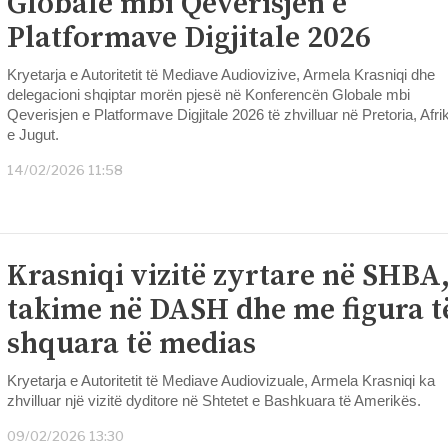
Globale mbi Qeverisjen e
Platformave Digjitale 2026
Kryetarja e Autoritetit të Mediave Audiovizive, Armela Krasniqi dhe
delegacioni shqiptar morën pjesë në Konferencën Globale mbi
Qeverisjen e Platformave Digjitale 2026 të zhvilluar në Pretoria, Afri
e Jugut.
14/02/2026 11:58
Krasniqi vizitë zyrtare në SHBA
takime në DASH dhe me figura t
shquara të medias
Kryetarja e Autoritetit të Mediave Audiovizuale, Armela Krasniqi ka
zhvilluar një vizitë dyditore në Shtetet e Bashkuara të Amerikës.
09/02/2026 13:30