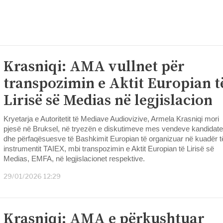
Krasniqi: AMA vullnet për
transpozimin e Aktit Europian t
Lirisë së Medias në legjislacion
Kryetarja e Autoritetit të Mediave Audiovizive, Armela Krasniqi mori
pjesë në Bruksel, në tryezën e diskutimeve mes vendeve kandidate
dhe përfaqësuesve të Bashkimit Europian të organizuar në kuadër t
instrumentit TAIEX, mbi transpozimin e Aktit Europian të Lirisë së
Medias, EMFA, në legjislacionet respektive.
29/01/2026 12:29
Krasniqi: AMA e përkushtuar