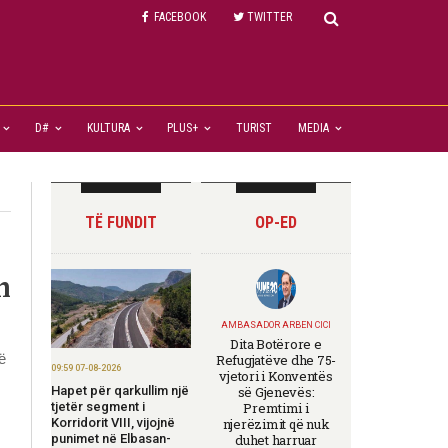
FACEBOOK
TWITTER
D#
KULTURA
PLUS+
TURIST
MEDIA
TË FUNDIT
OP-ED
n
AMBASADOR ARBEN CICI
Dita Botërore e
ë
Refugjatëve dhe 75-
09:59 07-08-2026
vjetori i Konventës
Hapet për qarkullim një
së Gjenevës:
tjetër segment i
Premtimi i
Korridorit VIII, vijojnë
njerëzimit që nuk
punimet në Elbasan-
duhet harruar