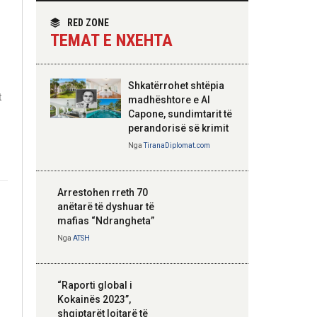
themelimit të Urdhrit
homologun kroat, në
të Skënderbeut
fokus bashkëpunimi
RED ZONE
dypalësh
TEMAT E NXEHTA
Nga
Tirana Diplomat
Shkatërrohet shtëpia
t
Hoxha takim me
madhështore e Al
zyrtarë të lartë të
Capone, sundimtarit të
DASH: Angazhim i
perandorisë së krimit
përbashkët për
Nga
TiranaDiplomat.com
forcimin e partneritetit
strategjik
Nga
Tirana Diplomat
Arrestohen rreth 70
anëtarë të dyshuar të
mafias “Ndrangheta”
Nga
ATSH
“Raporti global i
Kokainës 2023”,
shqiptarët lojtarë të