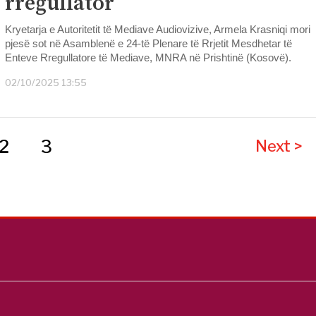
rregullator
Kryetarja e Autoritetit të Mediave Audiovizive, Armela Krasniqi mori
pjesë sot në Asamblenë e 24-të Plenare të Rrjetit Mesdhetar të
Enteve Rregullatore të Mediave, MNRA në Prishtinë (Kosovë).
02/10/2025 13:55
2
3
Next >