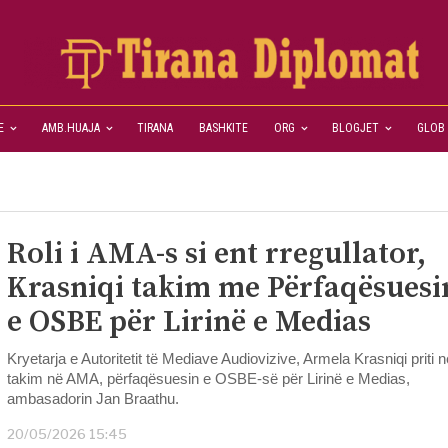
E
AMB.HUAJA
TIRANA
BASHKITE
ORG
BLOGJET
GLOB
Roli i AMA-s si ent rregullator,
Krasniqi takim me Përfaqësuesi
e OSBE për Lirinë e Medias
Kryetarja e Autoritetit të Mediave Audiovizive, Armela Krasniqi priti n
takim në AMA, përfaqësuesin e OSBE-së për Lirinë e Medias,
ambasadorin Jan Braathu.
20/05/2026 15:45