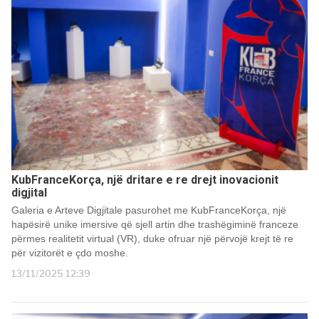
KubFranceKorça, një dritare e re drejt inovacionit
digjital
Galeria e Arteve Digjitale pasurohet me KubFranceKorça, një
hapësirë unike imersive që sjell artin dhe trashëgiminë franceze
përmes realitetit virtual (VR), duke ofruar një përvojë krejt të re
për vizitorët e çdo moshe.
13/11/2025 12:39