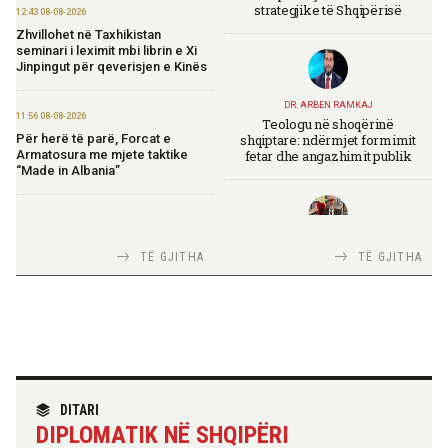
strategjike të Shqipërisë
12:43 08-08-2026
Zhvillohet në Taxhikistan
seminari i leximit mbi librin e Xi
Jinpingut për qeverisjen e Kinës
DR. ARBEN RAMKAJ
11:56 08-08-2026
Teologu në shoqërinë
shqiptare: ndërmjet formimit
Për herë të parë, Forcat e
fetar dhe angazhimit publik
Armatosura me mjete taktike
“Made in Albania”
09:24 08-08-2026
Ambasada amerikane:
TIRANA DIPLOMAT
TË GJITHA
TË GJITHA
Ambasadori Wendt do të
Italia Strategjike — Ku është
mbështesë vizionin e Presidentit
Shqipëria?
Trump për siguri të përbashkët
09:19 08-08-2026
Peizazhe magjike nga lumi Vjosa
TIRANA DIPLOMAT
“Shqipëria në BE, projekt më i
DITARI
madh se amaneti i
20:26 07-08-2026
DIPLOMATIK NË SHQIPËRI
Skënderbeut dhe Ismail
Forcat Tokësore vijojnë
Qemalit”