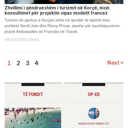
Zhvillimi i qëndrueshëm i turizmit në Korçë, nisin
konsultimet për projektin sipas modelit francez
Turizmi në qarkun e Korçës ishte në qendër të takimit mes
prefektit Nertil Jole dhe Rémy Privat, atashe për bashkëpunimin
pranë Ambasadës së Francës në Tiranë.
09/10/2025 09:45
1
2
3
4
Next >
TË FUNDIT
OP-ED
AMBASADOR ARBEN CICI