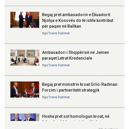
ndërhyrjet në Mallakastër dhe
Klos për izolimin e zjarreve
Begaj pret ambasadorin e Ekuadorit:
Njohja e Kosovës do të ishte kontribut
20:22 07-08-2026
për paqen në Ballkan
Lamallari: Siguria në bregdet
ELISA SPIROPALI
është përgjegjësi e përbashkët
Kriza e Parlamentit është
Nga
Tirana Diplomat
kriza e Republikës
Parlamentare
Ambasadori i Shqipërisë në Jemen
paraqet Letrat Kredenciale
Nga
Tirana Diplomat
BAJRAM BEGAJ, PRESIDENTI I REPUBLIKËS
SË SHQIPËRISË
Gëzuar Ditën e Pavarësisë,
Kosovë!
Begaj pret ministrin kroat Grlić-Radman:
Forcim i partneritetit strategjik
Nga
Tirana Diplomat
AMER JUKA
100-vjetori i themelimit të
Hoxha pret sot homologun kroat, në
Urdhrit të Skënderbeut
fokus bashkëpunimi dypalësh