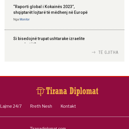
“Raporti global i Kokainës 2023”,
shqiptarët lojtarë të mëdhenj në Europë
Nga
Monitor
Si bisedojnë trupat ushtarake izraelite
me robotët?
Nga
TiranaDiplomat.com
TË GJITHA
Si po e luftojnë terrorizmin shërbimet
inteligjente izraelite
Nga
Or Shalom
Lajme 24/7
Rreth Nesh
Kontakt
Tiranadiplomat.com