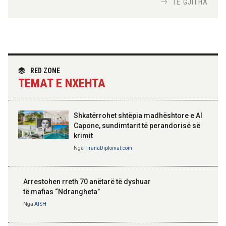
Nga
Tirana Diplomat
TË GJITHA
Hoxha takim me zyrtarë të lartë të DASH:
Angazhim i përbashkët për forcimin e
partneritetit strategjik
Nga
Tirana Diplomat
RED ZONE
TEMAT E NXEHTA
Shkatërrohet shtëpia madhështore e Al
Capone, sundimtarit të perandorisë së
krimit
Nga
TiranaDiplomat.com
Arrestohen rreth 70 anëtarë të dyshuar
të mafias “Ndrangheta”
Nga
ATSH