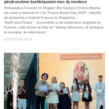
qëndrueshme bashkëpunimi mes dy vendeve
Ambasada e Francës në Shqipëri dhe Campus France Albania
me rastin e edicionit të ri të “France Alumni Day 2026”, mblodhi
në ambientet e Institutit Francez të Shqipërisë –
“KubFranceTirana” – komunitetin e ish-studentëve shqiptarë të
Francës, rreth temës së këtij viti “Talente shkencore: të zbulojmë,
të inovojmë, të ndërmarrim”.
22/05/2026 15:14