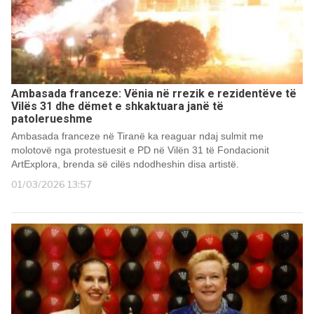
Ambasada franceze: Vënia në rrezik e rezidentëve të
Vilës 31 dhe dëmet e shkaktuara janë të
patolerueshme
Ambasada franceze në Tiranë ka reaguar ndaj sulmit me
molotovë nga protestuesit e PD në Vilën 31 të Fondacionit
ArtExplora, brenda së cilës ndodheshin disa artistë.
01/03/2026 13:57