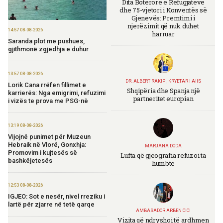
Dita Botërore e Refugjatëve
dhe 75-vjetori i Konventës së
Gjenevës: Premtimi i
njerëzimit që nuk duhet
14:57 08-08-2026
harruar
Saranda plot me pushues,
gjithmonë zgjedhja e duhur
13:57 08-08-2026
DR. ALBERT RAKIPI, KRYETAR I AIIS
Lorik Cana rrëfen fillimet e
Shqipëria dhe Spanja një
karrierës: Nga emigrimi, refuzimi
partneritet europian
i vizës te prova me PSG-në
13:19 08-08-2026
Vijojnë punimet për Muzeun
Hebraik në Vlorë, Gonxhja:
MARJANA DODA
Promovim i kujtesës së
Lufta që gjeografia refuzoi ta
bashkëjetesës
humbte
12:53 08-08-2026
IGJEO: Sot e nesër, nivel rreziku i
lartë për zjarre në tetë qarqe
AMBASADOR ARBEN CICI
Vizita që ndryshoi të ardhmen