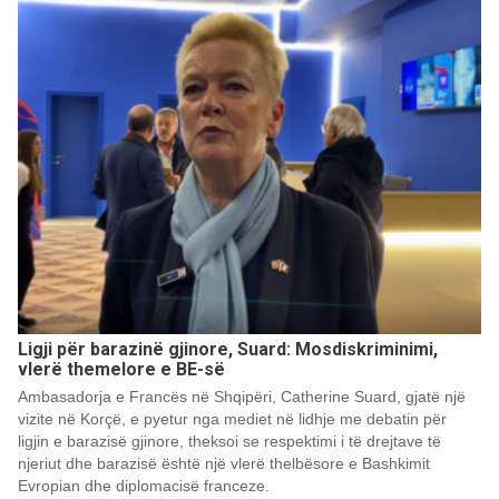
Ligji për barazinë gjinore, Suard: Mosdiskriminimi,
vlerë themelore e BE-së
Ambasadorja e Francës në Shqipëri, Catherine Suard, gjatë një
vizite në Korçë, e pyetur nga mediet në lidhje me debatin për
ligjin e barazisë gjinore, theksoi se respektimi i të drejtave të
njeriut dhe barazisë është një vlerë thelbësore e Bashkimit
Evropian dhe diplomacisë franceze.