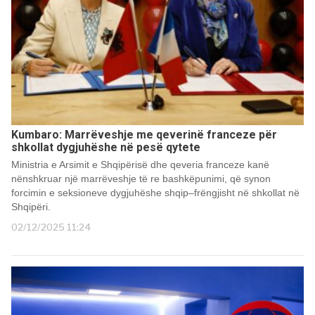
Kumbaro: Marrëveshje me qeverinë franceze për
shkollat dygjuhëshe në pesë qytete
Ministria e Arsimit e Shqipërisë dhe qeveria franceze kanë
nënshkruar një marrëveshje të re bashkëpunimi, që synon
forcimin e seksioneve dygjuhëshe shqip–frëngjisht në shkollat në
Shqipëri.
02/12/2025 11:24