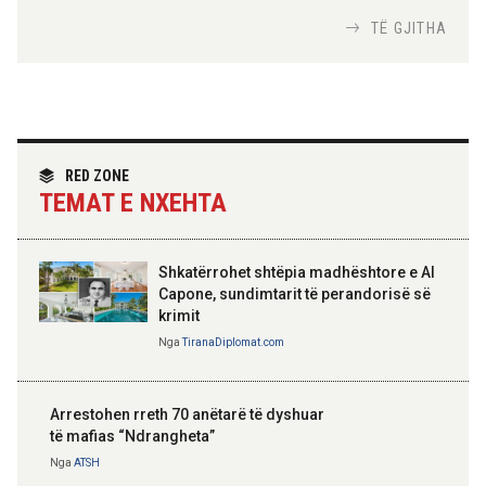
Nga
Tirana Diplomat
TË GJITHA
Hoxha takim me zyrtarë të lartë të DASH:
Angazhim i përbashkët për forcimin e
partneritetit strategjik
Nga
Tirana Diplomat
RED ZONE
TEMAT E NXEHTA
Shkatërrohet shtëpia madhështore e Al
Capone, sundimtarit të perandorisë së
krimit
Nga
TiranaDiplomat.com
Arrestohen rreth 70 anëtarë të dyshuar
të mafias “Ndrangheta”
Nga
ATSH