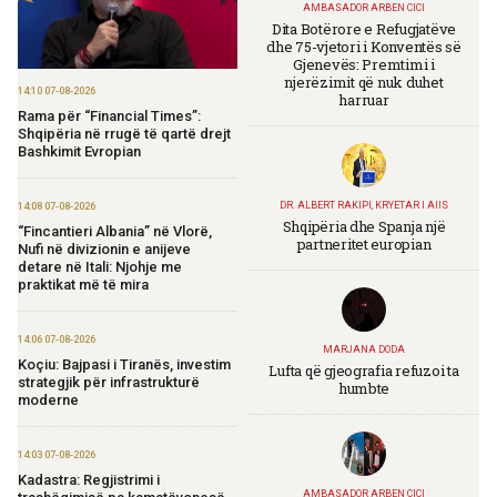
AMBASADOR ARBEN CICI
Dita Botërore e Refugjatëve
dhe 75-vjetori i Konventës së
Gjenevës: Premtimi i
njerëzimit që nuk duhet
14:10 07-08-2026
harruar
Rama për “Financial Times”:
Shqipëria në rrugë të qartë drejt
Bashkimit Evropian
DR. ALBERT RAKIPI, KRYETAR I AIIS
14:08 07-08-2026
Shqipëria dhe Spanja një
“Fincantieri Albania” në Vlorë,
partneritet europian
Nufi në divizionin e anijeve
detare në Itali: Njohje me
praktikat më të mira
14:06 07-08-2026
MARJANA DODA
Koçiu: Bajpasi i Tiranës, investim
Lufta që gjeografia refuzoi ta
strategjik për infrastrukturë
humbte
moderne
14:03 07-08-2026
Kadastra: Regjistrimi i
AMBASADOR ARBEN CICI