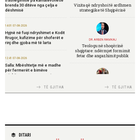
trashëgimisë pa kamatëvonesë
Vizita që ndryshoi të ardhmen
brenda 30 ditëve nga çelja e
strategjike të Shqipërisë
dëshmisë
14:01 07-08-2026
Hyjnë në fuqi ndryshimet e Kodit
Rrugor, kufizime për shoferët e
DR. ARBEN RAMKAJ
rinj dhe gjoba më të larta
Teologu në shoqërinë
shqiptare: ndërmjet formimit
fetar dhe angazhimit publik
12:41 07-08-2026
Salla: Mbështetje më e madhe
për fermerët e bimëve
mjekësore nga programi
“Dyfisho Ndërmarrjen Tënde”
TIRANA DIPLOMAT
TË GJITHA
TË GJITHA
Italia Strategjike — Ku është
Shqipëria?
11:51 07-08-2026
Ekspozita “Fustanella” sjell në
Berat simbolin e identitetit
shqiptar
TIRANA DIPLOMAT
11:45 07-08-2026
“Shqipëria në BE, projekt më i
DITARI
Rritet me 127 miliardë lekë
madh se amaneti i