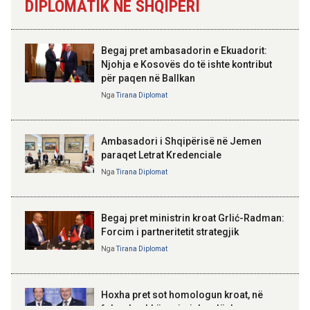
qarkullimi i bizneseve në
DIPLOMATIK NË SHQIPËRI
Skënderbeut dhe Ismail
gjashtëmujorin e parë 2026
Qemalit”
11:44 07-08-2026
Begaj pret ambasadorin e Ekuadorit:
Turistët e huaj: Durrësi na
Njohja e Kosovës do të ishte kontribut
surprizoi me mikpritjen, plazhet
për paqen në Ballkan
ELISA SPIROPALI
dhe çmimet e favorshme
Kriza e Parlamentit është
Nga
Tirana Diplomat
kriza e Republikës
Parlamentare
09:59 07-08-2026
Hapet për qarkullim një tjetër
Ambasadori i Shqipërisë në Jemen
segment i Korridorit VIII, vijojnë
paraqet Letrat Kredenciale
punimet në Elbasan-Qafë Thanë
Nga
Tirana Diplomat
BAJRAM BEGAJ, PRESIDENTI I REPUBLIKËS
SË SHQIPËRISË
Gëzuar Ditën e Pavarësisë,
Kosovë!
Begaj pret ministrin kroat Grlić-Radman:
Forcim i partneritetit strategjik
Nga
Tirana Diplomat
AMER JUKA
100-vjetori i themelimit të
Hoxha pret sot homologun kroat, në
Urdhrit të Skënderbeut
fokus bashkëpunimi dypalësh