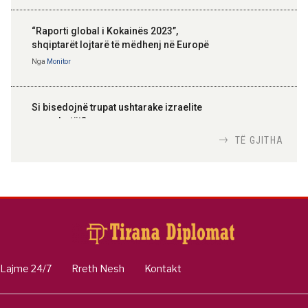
“Raporti global i Kokainës 2023”,
shqiptarët lojtarë të mëdhenj në Europë
Nga
Monitor
Si bisedojnë trupat ushtarake izraelite
me robotët?
Nga
TiranaDiplomat.com
TË GJITHA
Si po e luftojnë terrorizmin shërbimet
inteligjente izraelite
Nga
Or Shalom
Lajme 24/7
Rreth Nesh
Kontakt