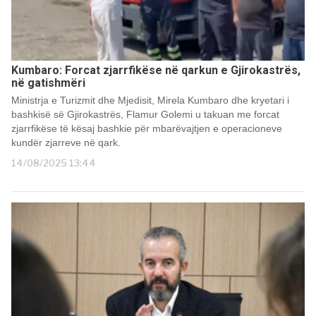
Kumbaro: Forcat zjarrfikëse në qarkun e Gjirokastrës,
në gatishmëri
Ministrja e Turizmit dhe Mjedisit, Mirela Kumbaro dhe kryetari i
bashkisë së Gjirokastrës, Flamur Golemi u takuan me forcat
zjarrfikëse të kësaj bashkie për mbarëvajtjen e operacioneve
kundër zjarreve në qark.
14/08/2025 13:44