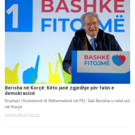
Berisha në Korçë: Këto janë zgjedhje për fatin e
demokracisë
Kryetari i Komisionit të Rithemelimit në PD, Sali Berisha u ndal sot
në Korçë
10/05/2023 00:21