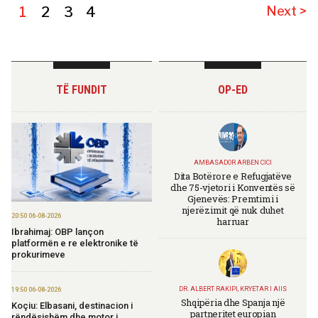
1
2
3
4
Next >
TË FUNDIT
OP-ED
AMBASADOR ARBEN CICI
Dita Botërore e Refugjatëve
dhe 75-vjetori i Konventës së
Gjenevës: Premtimi i
njerëzimit që nuk duhet
20:50 06-08-2026
harruar
Ibrahimaj: OBP lançon
platformën e re elektronike të
prokurimeve
DR. ALBERT RAKIPI, KRYETAR I AIIS
19:50 06-08-2026
Shqipëria dhe Spanja një
Koçiu: Elbasani, destinacion i
partneritet europian
rëndësishëm dhe motor i