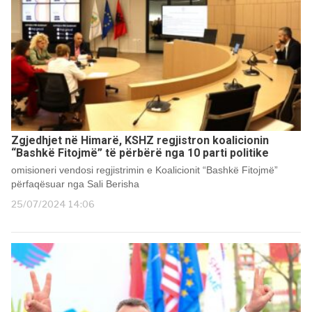
Zgjedhjet në Himarë, KSHZ regjistron koalicionin
“Bashkë Fitojmë” të përbërë nga 10 parti politike
omisioneri vendosi regjistrimin e Koalicionit “Bashkë Fitojmë”
përfaqësuar nga Sali Berisha
25/07/2024 14:06