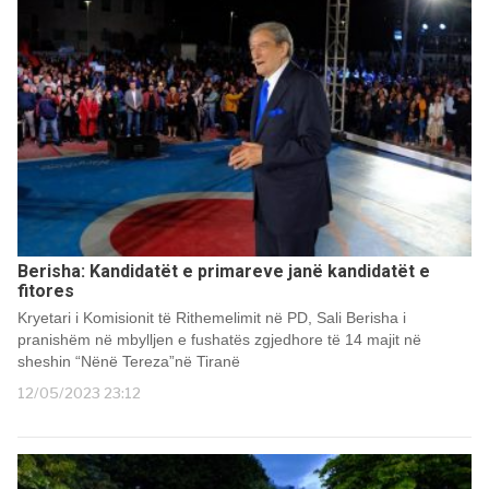
Berisha: Kandidatët e primareve janë kandidatët e
fitores
Kryetari i Komisionit të Rithemelimit në PD, Sali Berisha i
pranishëm në mbylljen e fushatës zgjedhore të 14 majit në
sheshin “Nënë Tereza”në Tiranë
12/05/2023 23:12