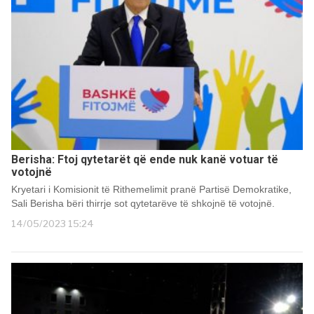
Berisha: Ftoj qytetarët që ende nuk kanë votuar të
votojnë
Kryetari i Komisionit të Rithemelimit pranë Partisë Demokratike,
Sali Berisha bëri thirrje sot qytetarëve të shkojnë të votojnë.
14/05/2023 15:24