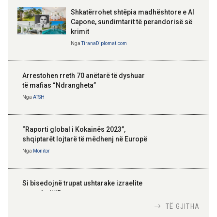
Shkatërrohet shtëpia madhështore e Al
Capone, sundimtarit të perandorisë së
krimit
Nga
TiranaDiplomat.com
Arrestohen rreth 70 anëtarë të dyshuar
të mafias “Ndrangheta”
Nga
ATSH
“Raporti global i Kokainës 2023”,
shqiptarët lojtarë të mëdhenj në Europë
Nga
Monitor
Si bisedojnë trupat ushtarake izraelite
me robotët?
Nga
TiranaDiplomat.com
TË GJITHA