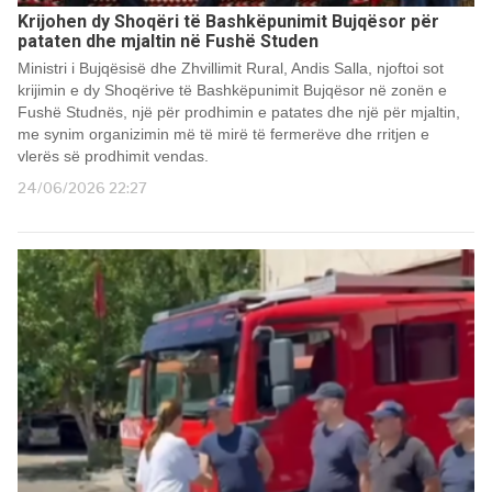
Krijohen dy Shoqëri të Bashkëpunimit Bujqësor për
pataten dhe mjaltin në Fushë Studen
Ministri i Bujqësisë dhe Zhvillimit Rural, Andis Salla, njoftoi sot
krijimin e dy Shoqërive të Bashkëpunimit Bujqësor në zonën e
Fushë Studnës, një për prodhimin e patates dhe një për mjaltin,
me synim organizimin më të mirë të fermerëve dhe rritjen e
vlerës së prodhimit vendas.
24/06/2026 22:27