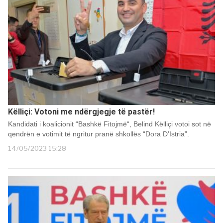
Këlliçi: Votoni me ndërgjegje të pastër!
Kandidati i koalicionit “Bashkë Fitojmë“, Belind Këlliçi votoi sot në
qendrën e votimit të ngritur pranë shkollës “Dora D’Istria”.
14/05/2023 15:28