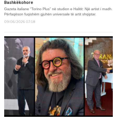
Bashkëkohore
Gazeta italiane “Torino Plus” në studion e Halitit: Një artist i madh.
Përfaqëson fuqishëm gjuhën universale të artit shqiptar.
09/06/2026 07:18