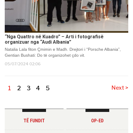
“Nga Quattro në Kuadro” – Arti i fotografisë
organizuar nga “Audi Albania”
Natalia Lala fiton Çmimin e Madh. Drejtori i “Porsche Albania”,
Gentian Bushati: Do të organizohet çdo vit.
05/07/2024 02:06
1
2
3
4
5
Next >
TË FUNDIT
OP-ED