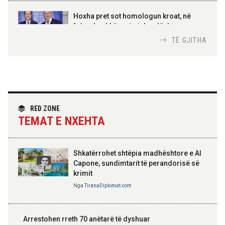
AMER JUKA
100-vjetori i themelimit të
Hoxha pret sot homologun kroat, në
Urdhrit të Skënderbeut
fokus bashkëpunimi dypalësh
Nga
Tirana Diplomat
TË GJITHA
Hoxha takim me zyrtarë të lartë të DASH:
Angazhim i përbashkët për forcimin e
partneritetit strategjik
Nga
Tirana Diplomat
RED ZONE
TEMAT E NXEHTA
Shkatërrohet shtëpia madhështore e Al
Capone, sundimtarit të perandorisë së
krimit
Nga
TiranaDiplomat.com
Arrestohen rreth 70 anëtarë të dyshuar