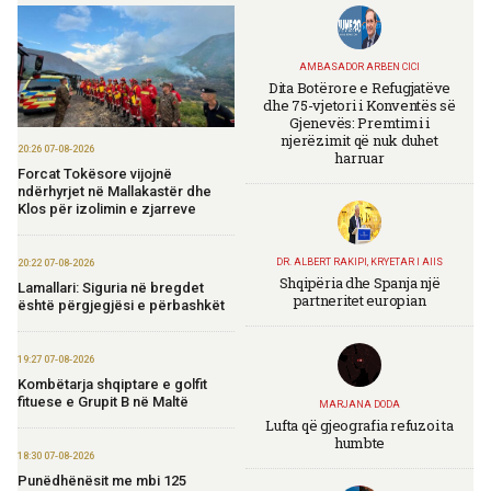
AMBASADOR ARBEN CICI
Dita Botërore e Refugjatëve
dhe 75-vjetori i Konventës së
Gjenevës: Premtimi i
njerëzimit që nuk duhet
20:26 07-08-2026
harruar
Forcat Tokësore vijojnë
ndërhyrjet në Mallakastër dhe
Klos për izolimin e zjarreve
DR. ALBERT RAKIPI, KRYETAR I AIIS
20:22 07-08-2026
Shqipëria dhe Spanja një
Lamallari: Siguria në bregdet
partneritet europian
është përgjegjësi e përbashkët
19:27 07-08-2026
Kombëtarja shqiptare e golfit
fituese e Grupit B në Maltë
MARJANA DODA
Lufta që gjeografia refuzoi ta
humbte
18:30 07-08-2026
Punëdhënësit me mbi 125