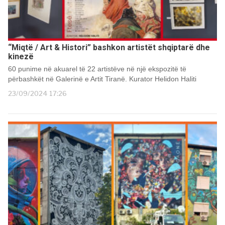
“Miqtë / Art & Histori” bashkon artistët shqiptarë dhe
kinezë
60 punime në akuarel të 22 artistëve në një ekspozitë të
përbashkët në Galerinë e Artit Tiranë. Kurator Helidon Haliti
23/09/2024 17:26