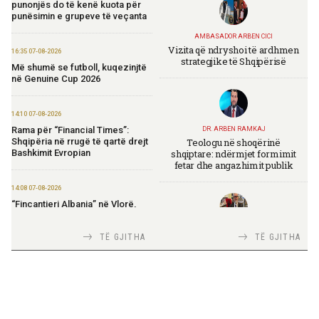
punonjës do të kenë kuota për
punësimin e grupeve të veçanta
AMBASADOR ARBEN CICI
Vizita që ndryshoi të ardhmen
16:35 07-08-2026
strategjike të Shqipërisë
Më shumë se futboll, kuqezinjtë
në Genuine Cup 2026
14:10 07-08-2026
Rama për “Financial Times”:
DR. ARBEN RAMKAJ
Teologu në shoqërinë
Shqipëria në rrugë të qartë drejt
shqiptare: ndërmjet formimit
Bashkimit Evropian
fetar dhe angazhimit publik
14:08 07-08-2026
“Fincantieri Albania” në Vlorë,
Nufi në divizionin e anijeve
detare në Itali: Njohje me
TIRANA DIPLOMAT
TË GJITHA
TË GJITHA
praktikat më të mira
Italia Strategjike — Ku është
Shqipëria?
14:06 07-08-2026
Koçiu: Bajpasi i Tiranës, investim
strategjik për infrastrukturë
moderne