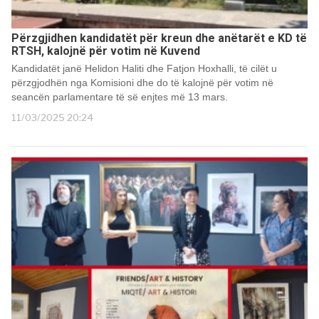
Përzgjidhen kandidatët për kreun dhe anëtarët e KD të
RTSH, kalojnë për votim në Kuvend
Kandidatët janë Helidon Haliti dhe Fatjon Hoxhalli, të cilët u
përzgjodhën nga Komisioni dhe do të kalojnë për votim në
seancën parlamentare të së enjtes më 13 mars.
11/03/2025 20:24