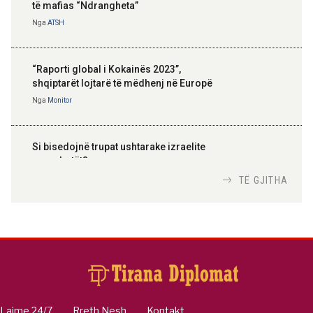
të mafias “Ndrangheta”
Nga
ATSH
“Raporti global i Kokainës 2023”,
shqiptarët lojtarë të mëdhenj në Europë
Nga
Monitor
Si bisedojnë trupat ushtarake izraelite
me robotët?
Nga
TiranaDiplomat.com
TË GJITHA
Si po e luftojnë terrorizmin shërbimet
inteligjente izraelite
Nga
Or Shalom
Lajme 24/7
Rreth Nesh
Kontakt