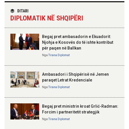
TIRANA DIPLOMAT
“Shqipëria në BE, projekt më i
DITARI
madh se amaneti i
14:03 07-08-2026
DIPLOMATIK NË SHQIPËRI
Skënderbeut dhe Ismail
Kadastra: Regjistrimi i
Qemalit”
trashëgimisë pa kamatëvonesë
brenda 30 ditëve nga çelja e
dëshmisë
Begaj pret ambasadorin e Ekuadorit:
Njohja e Kosovës do të ishte kontribut
14:01 07-08-2026
për paqen në Ballkan
ELISA SPIROPALI
Hyjnë në fuqi ndryshimet e Kodit
Kriza e Parlamentit është
Nga
Tirana Diplomat
Rrugor, kufizime për shoferët e
kriza e Republikës
rinj dhe gjoba më të larta
Parlamentare
Ambasadori i Shqipërisë në Jemen
paraqet Letrat Kredenciale
Nga
Tirana Diplomat
BAJRAM BEGAJ, PRESIDENTI I REPUBLIKËS
SË SHQIPËRISË
Gëzuar Ditën e Pavarësisë,
Kosovë!
Begaj pret ministrin kroat Grlić-Radman:
Forcim i partneritetit strategjik
Nga
Tirana Diplomat