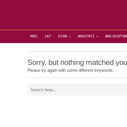
KREU
24/7
DITARI
MINISTRITE
AMB.SHQIPTAR
Sorry, but nothing matched you
Please try again with some different keywords.