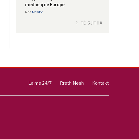
mëdhenj në Europë
Nga
Monitor
TË GJITHA
Si bisedojnë trupat
ushtarake izraelite me
robotët?
Nga
TiranaDiplomat.com
Si po e luftojnë
terrorizmin shërbimet
Lajme 24/7
Rreth Nesh
Kontakt
inteligjente izraelite
Nga
Or Shalom