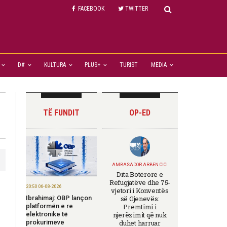
FACEBOOK
TWITTER
D#
KULTURA
PLUS+
TURIST
MEDIA
TË FUNDIT
OP-ED
AMBASADOR ARBEN CICI
Dita Botërore e
Refugjatëve dhe 75-
20:50 06-08-2026
vjetori i Konventës
Ibrahimaj: OBP lançon
së Gjenevës:
platformën e re
Premtimi i
elektronike të
njerëzimit që nuk
prokurimeve
duhet harruar