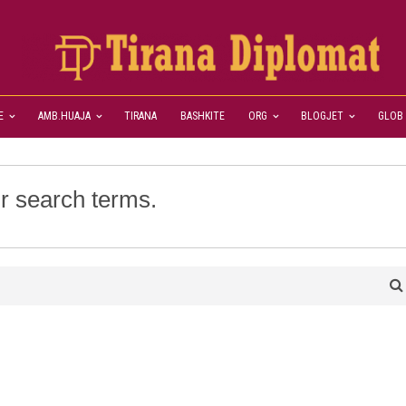
E
AMB.HUAJA
TIRANA
BASHKITE
ORG
BLOGJET
GLOB
r search terms.