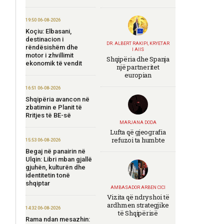
19:50 06-08-2026
Koçiu: Elbasani,
destinacion i
DR. ALBERT RAKIPI, KRYETAR
rëndësishëm dhe
I AIIS
motor i zhvillimit
Shqipëria dhe Spanja
ekonomik të vendit
një partneritet
europian
16:51 06-08-2026
Shqipëria avancon në
zbatimin e Planit të
Rritjes të BE-së
MARJANA DODA
Lufta që gjeografia
refuzoi ta humbte
15:53 06-08-2026
Begaj në panairin në
Ulqin: Libri mban gjallë
gjuhën, kulturën dhe
identitetin tonë
shqiptar
AMBASADOR ARBEN CICI
Vizita që ndryshoi të
ardhmen strategjike
14:32 06-08-2026
të Shqipërisë
Rama ndan mesazhin: