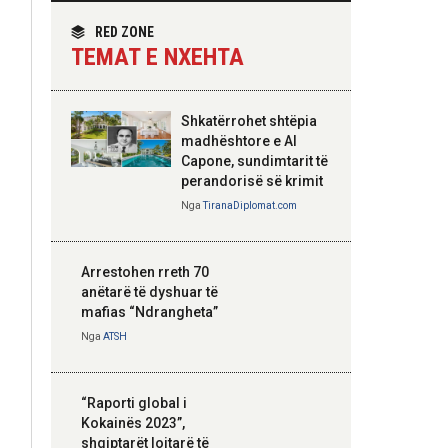
themelimit të Urdhrit
homologun kroat, në
të Skënderbeut
fokus bashkëpunimi
RED ZONE
dypalësh
TEMAT E NXEHTA
Nga
Tirana Diplomat
Shkatërrohet shtëpia
Hoxha takim me
madhështore e Al
zyrtarë të lartë të
Capone, sundimtarit të
DASH: Angazhim i
perandorisë së krimit
përbashkët për
Nga
TiranaDiplomat.com
forcimin e partneritetit
strategjik
Nga
Tirana Diplomat
Arrestohen rreth 70
anëtarë të dyshuar të
mafias “Ndrangheta”
Nga
ATSH
“Raporti global i
Kokainës 2023”,
shqiptarët lojtarë të