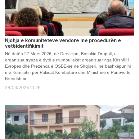
Njohja e komuniteteve vendore me procedurën e
vetëidentifikimit
Në datën 27 Mars 2026, në Dervician, Bashkia Dropull, u
organizua tryeza e dytë e rrumbullakët organizuar nga Këshilli i
Evropës dhe Prezenca e OSBE-së në Shqipëri, në bashkëpunim
me Komitetin për Pakicat Kombëtare dhe Ministrinë e Punëve të
Brendshme
28/03/2026 11:26