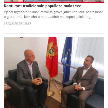
Kostumet tradicionale popullore malazeze
Pjesët kryesore të kostumeve të grave janë: këpucët, pantallonat
e gjera, rripi, këmisha e mëndafshtë me kopsa, jeleku etj.
15/02/2025 19:17