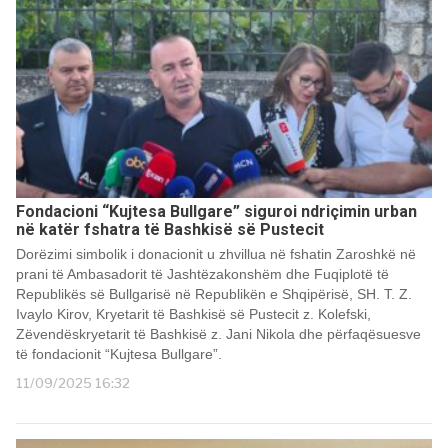
Fondacioni “Kujtesa Bullgare” siguroi ndriçimin urban
në katër fshatra të Bashkisë së Pustecit
Dorëzimi simbolik i donacionit u zhvillua në fshatin Zaroshkë në
prani të Ambasadorit të Jashtëzakonshëm dhe Fuqiplotë të
Republikës së Bullgarisë në Republikën e Shqipërisë, SH. T. Z.
Ivaylo Kirov, Kryetarit të Bashkisë së Pustecit z. Kolefski,
Zëvendëskryetarit të Bashkisë z. Jani Nikola dhe përfaqësuesve
të fondacionit “Kujtesa Bullgare”.
11/09/2025 16:32