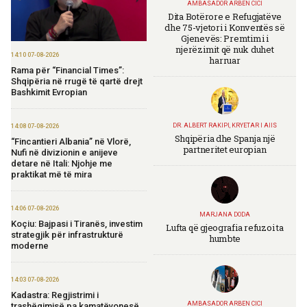
AMBASADOR ARBEN CICI
Dita Botërore e Refugjatëve
dhe 75-vjetori i Konventës së
Gjenevës: Premtimi i
njerëzimit që nuk duhet
14:10 07-08-2026
harruar
Rama për “Financial Times”:
Shqipëria në rrugë të qartë drejt
Bashkimit Evropian
DR. ALBERT RAKIPI, KRYETAR I AIIS
14:08 07-08-2026
Shqipëria dhe Spanja një
“Fincantieri Albania” në Vlorë,
partneritet europian
Nufi në divizionin e anijeve
detare në Itali: Njohje me
praktikat më të mira
14:06 07-08-2026
MARJANA DODA
Koçiu: Bajpasi i Tiranës, investim
Lufta që gjeografia refuzoi ta
strategjik për infrastrukturë
humbte
moderne
14:03 07-08-2026
Kadastra: Regjistrimi i
AMBASADOR ARBEN CICI
trashëgimisë pa kamatëvonesë