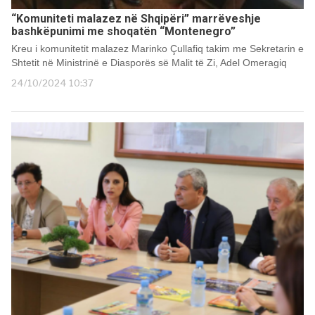
“Komuniteti malazez në Shqipëri” marrëveshje
bashkëpunimi me shoqatën “Montenegro”
Kreu i komunitetit malazez Marinko Çullafiq takim me Sekretarin e
Shtetit në Ministrinë e Diasporës së Malit të Zi, Adel Omeragiq
24/10/2024 10:37