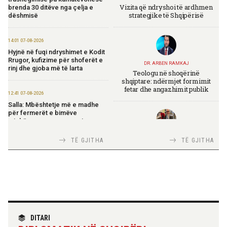
Vizita që ndryshoi të ardhmen
brenda 30 ditëve nga çelja e
strategjike të Shqipërisë
dëshmisë
14:01 07-08-2026
Hyjnë në fuqi ndryshimet e Kodit
Rrugor, kufizime për shoferët e
DR. ARBEN RAMKAJ
rinj dhe gjoba më të larta
Teologu në shoqërinë
shqiptare: ndërmjet formimit
fetar dhe angazhimit publik
12:41 07-08-2026
Salla: Mbështetje më e madhe
për fermerët e bimëve
mjekësore nga programi
“Dyfisho Ndërmarrjen Tënde”
TIRANA DIPLOMAT
TË GJITHA
TË GJITHA
Italia Strategjike — Ku është
Shqipëria?
11:51 07-08-2026
Ekspozita “Fustanella” sjell në
Berat simbolin e identitetit
shqiptar
TIRANA DIPLOMAT
11:45 07-08-2026
“Shqipëria në BE, projekt më i
DITARI
Rritet me 127 miliardë lekë
madh se amaneti i
qarkullimi i bizneseve në