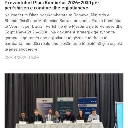
Prezantohet Plani Kombëtar 2026–2030 për
përfshirjen e romëve dhe egjiptianëve
Në kuadër të Ditës Ndërkombëtare të Romëve, Ministria e
Shëndetësisë dhe Mirëqenies Sociale prezantoi Planin Kombëtar
të Veprimit për Barazi, Përfshirje dhe Pjesëmarrje të Romëve dhe
Egjiptianëve 2026–2030, një dokument strategjik që synon të
garantojë që romët dhe egjiptianët të gëzojnë të drejta të
barabarta, mundësi reale dhe pjesëmarrje të plotë në çdo aspekt
të jetës shoqërore.
08/04/2026 16:29