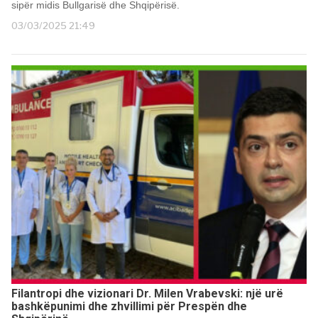
sipër midis Bullgarisë dhe Shqipërisë.
03/03/2025 21:49
Filantropi dhe vizionari Dr. Milen Vrabevski: një urë
bashkëpunimi dhe zhvillimi për Prespën dhe