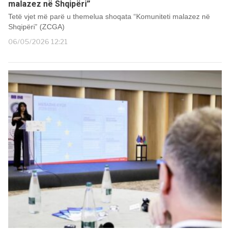
malazez në Shqipëri”
Tetë vjet më parë u themelua shoqata “Komuniteti malazez në
Shqipëri” (ZCGA)
06/05/2026 12:21