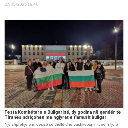
27/05/2025 16:46
Festa Kombëtare e Bullgarisë, dy godina në qendër të
Tiranës ndriçohen me ngjyrat e flamurit bullgar
Një shprehje e miqësisë së thellë dhe bashkëpunimit në rritje e