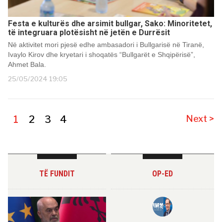
Festa e kulturës dhe arsimit bullgar, Sako: Minoritetet,
të integruara plotësisht në jetën e Durrësit
Në aktivitet mori pjesë edhe ambasadori i Bullgarisë në Tiranë,
Ivaylo Kirov dhe kryetari i shoqatës “Bullgarët e Shqipërisë”,
Ahmet Bala.
25/05/2024 19:05
1
2
3
4
Next >
TË FUNDIT
OP-ED