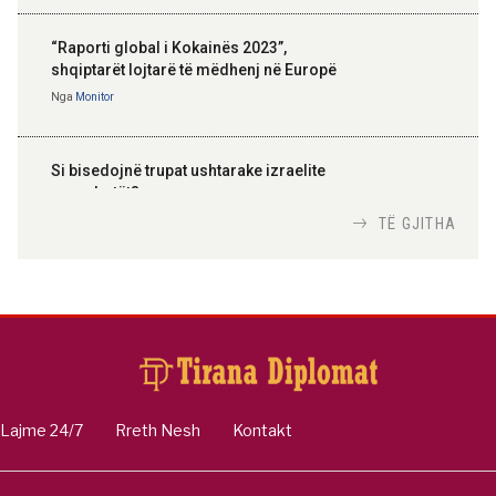
“Raporti global i Kokainës 2023”,
shqiptarët lojtarë të mëdhenj në Europë
Nga
Monitor
Si bisedojnë trupat ushtarake izraelite
me robotët?
Nga
TiranaDiplomat.com
TË GJITHA
Si po e luftojnë terrorizmin shërbimet
inteligjente izraelite
Nga
Or Shalom
Lajme 24/7
Rreth Nesh
Kontakt