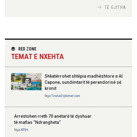
Nga
Tirana Diplomat
TË GJITHA
Hoxha takim me zyrtarë të lartë të DASH:
Angazhim i përbashkët për forcimin e
partneritetit strategjik
Nga
Tirana Diplomat
RED ZONE
TEMAT E NXEHTA
Shkatërrohet shtëpia madhështore e Al
Capone, sundimtarit të perandorisë së
krimit
Nga
TiranaDiplomat.com
Arrestohen rreth 70 anëtarë të dyshuar
të mafias “Ndrangheta”
Nga
ATSH