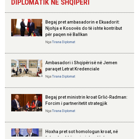
DIPLOMATIK NË SHQIPËRI
Skënderbeut dhe Ismail
gjashtëmujorin e parë 2026
Qemalit”
11:44 07-08-2026
Begaj pret ambasadorin e Ekuadorit:
Turistët e huaj: Durrësi na
Njohja e Kosovës do të ishte kontribut
surprizoi me mikpritjen, plazhet
për paqen në Ballkan
ELISA SPIROPALI
dhe çmimet e favorshme
Kriza e Parlamentit është
Nga
Tirana Diplomat
kriza e Republikës
Parlamentare
09:59 07-08-2026
Hapet për qarkullim një tjetër
Ambasadori i Shqipërisë në Jemen
segment i Korridorit VIII, vijojnë
paraqet Letrat Kredenciale
punimet në Elbasan-Qafë Thanë
Nga
Tirana Diplomat
BAJRAM BEGAJ, PRESIDENTI I REPUBLIKËS
SË SHQIPËRISË
Gëzuar Ditën e Pavarësisë,
Kosovë!
Begaj pret ministrin kroat Grlić-Radman:
Forcim i partneritetit strategjik
Nga
Tirana Diplomat
AMER JUKA
100-vjetori i themelimit të
Hoxha pret sot homologun kroat, në
Urdhrit të Skënderbeut
fokus bashkëpunimi dypalësh