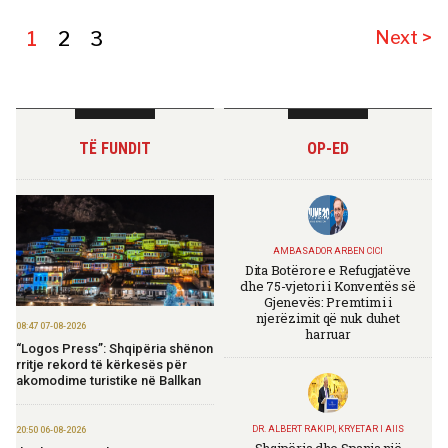
1
2
3
Next >
TË FUNDIT
OP-ED
AMBASADOR ARBEN CICI
Dita Botërore e Refugjatëve
dhe 75-vjetori i Konventës së
Gjenevës: Premtimi i
njerëzimit që nuk duhet
08:47 07-08-2026
harruar
“Logos Press”: Shqipëria shënon
rritje rekord të kërkesës për
akomodime turistike në Ballkan
DR. ALBERT RAKIPI, KRYETAR I AIIS
20:50 06-08-2026
Shqipëria dhe Spanja një