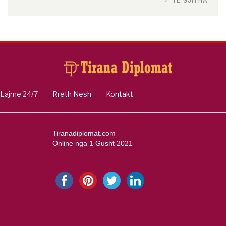
Si po e luftojnë terrorizmin shërbimet
inteligjente izraelite
Nga
Or Shalom
Lajme 24/7
Rreth Nesh
Kontakt
Tiranadiplomat.com
Online nga 1 Gusht 2021