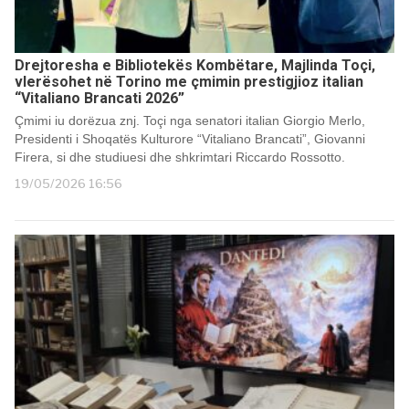
Drejtoresha e Bibliotekës Kombëtare, Majlinda Toçi,
vlerësohet në Torino me çmimin prestigjioz italian
“Vitaliano Brancati 2026”
Çmimi iu dorëzua znj. Toçi nga senatori italian Giorgio Merlo,
Presidenti i Shoqatës Kulturore “Vitaliano Brancati”, Giovanni
Firera, si dhe studiuesi dhe shkrimtari Riccardo Rossotto.
19/05/2026 16:56