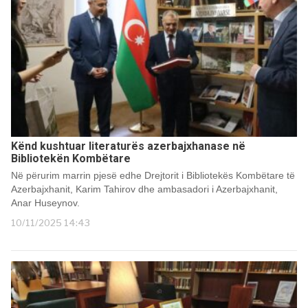
Kënd kushtuar literaturës azerbajxhanase në
Bibliotekën Kombëtare
Në përurim marrin pjesë edhe Drejtorit i Bibliotekës Kombëtare të
Azerbajxhanit, Karim Tahirov dhe ambasadori i Azerbajxhanit,
Anar Huseynov.
10/11/2025 14:43