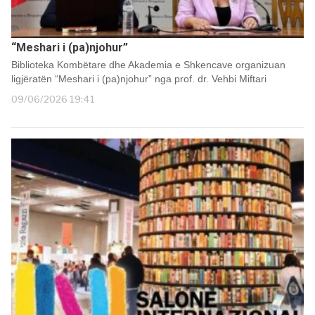
“Meshari i (pa)njohur”
Biblioteka Kombëtare dhe Akademia e Shkencave organizuan
ligjëratën “Meshari i (pa)njohur” nga prof. dr. Vehbi Miftari
09/06/2026 19:41