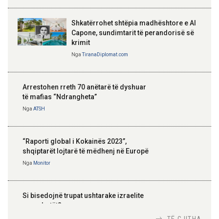
Shkatërrohet shtëpia madhështore e Al
Capone, sundimtarit të perandorisë së
krimit
Nga
TiranaDiplomat.com
Arrestohen rreth 70 anëtarë të dyshuar
të mafias “Ndrangheta”
Nga
ATSH
“Raporti global i Kokainës 2023”,
shqiptarët lojtarë të mëdhenj në Europë
Nga
Monitor
Si bisedojnë trupat ushtarake izraelite
me robotët?
Nga
TiranaDiplomat.com
TË GJITHA