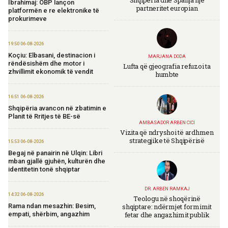
Ibrahimaj: OBP lançon
partneritet europian
platformën e re elektronike të
prokurimeve
19:50 06-08-2026
Koçiu: Elbasani, destinacion i
MARJANA DODA
rëndësishëm dhe motor i
Lufta që gjeografia refuzoi ta
zhvillimit ekonomik të vendit
humbte
16:51 06-08-2026
Shqipëria avancon në zbatimin e
Planit të Rritjes të BE-së
AMBASADOR ARBEN CICI
Vizita që ndryshoi të ardhmen
strategjike të Shqipërisë
15:53 06-08-2026
Begaj në panairin në Ulqin: Libri
mban gjallë gjuhën, kulturën dhe
identitetin tonë shqiptar
DR. ARBEN RAMKAJ
14:32 06-08-2026
Teologu në shoqërinë
shqiptare: ndërmjet formimit
Rama ndan mesazhin: Besim,
fetar dhe angazhimit publik
empati, shërbim, angazhim