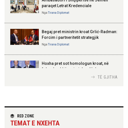
paraqet Letrat Kredenciale
Nga
Tirana Diplomat
BAJRAM BEGAJ, PRESIDENTI I REPUBLIKËS
SË SHQIPËRISË
Gëzuar Ditën e Pavarësisë,
Kosovë!
Begaj pret ministrin kroat Grlić-Radman:
Forcim i partneritetit strategjik
Nga
Tirana Diplomat
AMER JUKA
100-vjetori i themelimit të
Hoxha pret sot homologun kroat, në
Urdhrit të Skënderbeut
fokus bashkëpunimi dypalësh
Nga
Tirana Diplomat
TË GJITHA
Hoxha takim me zyrtarë të lartë të DASH:
Angazhim i përbashkët për forcimin e
partneritetit strategjik
Nga
Tirana Diplomat
RED ZONE
TEMAT E NXEHTA