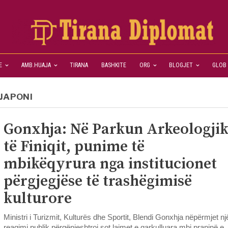
E
AMB.HUAJA
TIRANA
BASHKITE
ORG
BLOGJET
GLOB
JAPONI
Gonxhja: Në Parkun Arkeologji
të Finiqit, punime të
mbikëqyrura nga institucionet
përgjegjëse të trashëgimisë
kulturore
Ministri i Turizmit, Kulturës dhe Sportit, Blendi Gonxhja nëpërmjet nj
reagimi publik përgënjeshtroi sot lajmet e qarkulluara mbi praninë e