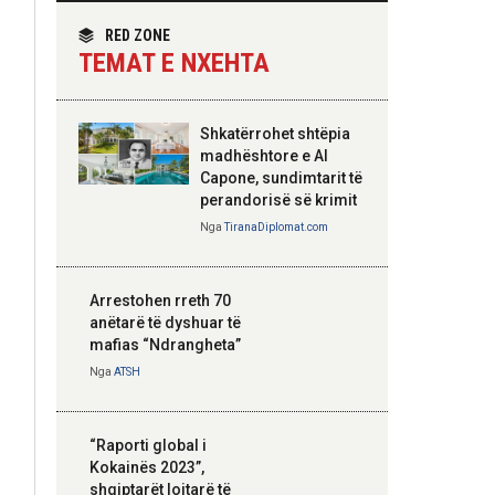
themelimit të Urdhrit
homologun kroat, në
të Skënderbeut
fokus bashkëpunimi
RED ZONE
dypalësh
TEMAT E NXEHTA
Nga
Tirana Diplomat
Shkatërrohet shtëpia
Hoxha takim me
madhështore e Al
zyrtarë të lartë të
Capone, sundimtarit të
DASH: Angazhim i
perandorisë së krimit
përbashkët për
Nga
TiranaDiplomat.com
forcimin e partneritetit
strategjik
Nga
Tirana Diplomat
Arrestohen rreth 70
anëtarë të dyshuar të
mafias “Ndrangheta”
Nga
ATSH
“Raporti global i
Kokainës 2023”,
shqiptarët lojtarë të