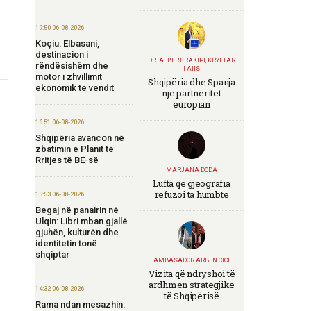
19:50 06-08-2026
Koçiu: Elbasani,
destinacion i
DR. ALBERT RAKIPI, KRYETAR
rëndësishëm dhe
I AIIS
motor i zhvillimit
Shqipëria dhe Spanja
ekonomik të vendit
një partneritet
europian
16:51 06-08-2026
Shqipëria avancon në
zbatimin e Planit të
Rritjes të BE-së
MARJANA DODA
Lufta që gjeografia
refuzoi ta humbte
15:53 06-08-2026
Begaj në panairin në
Ulqin: Libri mban gjallë
gjuhën, kulturën dhe
identitetin tonë
shqiptar
AMBASADOR ARBEN CICI
Vizita që ndryshoi të
ardhmen strategjike
14:32 06-08-2026
të Shqipërisë
Rama ndan mesazhin: