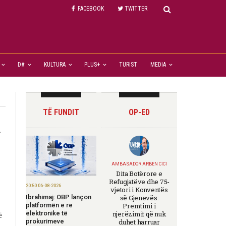
FACEBOOK
TWITTER
D#
KULTURA
PLUS+
TURIST
MEDIA
TË FUNDIT
OP-ED
k
AMBASADOR ARBEN CICI
Dita Botërore e
Refugjatëve dhe 75-
20:50 06-08-2026
vjetori i Konventës
Ibrahimaj: OBP lançon
së Gjenevës:
platformën e re
Premtimi i
elektronike të
njerëzimit që nuk
ë
prokurimeve
duhet harruar