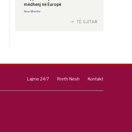
mëdhenj në Europë
Nga
Monitor
TË GJITHA
Si bisedojnë trupat
ushtarake izraelite me
robotët?
Nga
TiranaDiplomat.com
Si po e luftojnë
terrorizmin shërbimet
Lajme 24/7
Rreth Nesh
Kontakt
inteligjente izraelite
Nga
Or Shalom