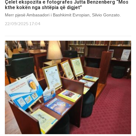
Çelet ekspozita e fotografes Jutta Benzenberg “Mos
kthe kokën nga shtëpia që digjet”
Merr pjesë Ambasadori i Bashkimit Evropian, Silvio Gonzato.
22/09/2025 17:04