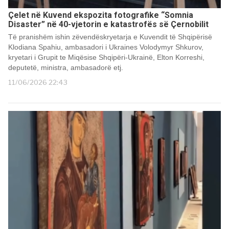
Çelet në Kuvend ekspozita fotografike “Somnia
Disaster” në 40-vjetorin e katastrofës së Çernobilit
Të pranishëm ishin zëvendëskryetarja e Kuvendit të Shqipërisë
Klodiana Spahiu, ambasadori i Ukraines Volodymyr Shkurov,
kryetari i Grupit te Miqësise Shqipëri-Ukrainë, Elton Korreshi,
deputetë, ministra, ambasadorë etj.
11/06/2026 22:43