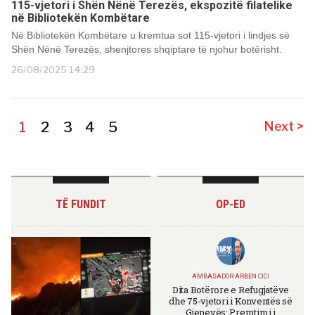
115-vjetori i Shën Nënë Terezës, ekspozitë filatelike
në Bibliotekën Kombëtare
Në Bibliotekën Kombëtare u kremtua sot 115-vjetori i lindjes së
Shën Nënë Terezës, shenjtores shqiptare të njohur botërisht.
26/08/2025 14:29
1
2
3
4
5
Next >
TË FUNDIT
OP-ED
AMBASADOR ARBEN CICI
Dita Botërore e Refugjatëve
dhe 75-vjetori i Konventës së
Gjenevës: Premtimi i