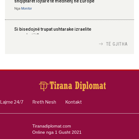
shqiptarët lojtarë të mëdhenj në Europë
Nga
Monitor
Si bisedojnë trupat ushtarake izraelite
me robotët?
Nga
TiranaDiplomat.com
TË GJITHA
Si po e luftojnë terrorizmin shërbimet
inteligjente izraelite
Nga
Or Shalom
Lajme 24/7
Rreth Nesh
Kontakt
Tiranadiplomat.com
Online nga 1 Gusht 2021