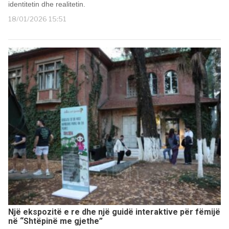
identitetin dhe realitetin.
18/01/2026 15:51
Një ekspozitë e re dhe një guidë interaktive për fëmijë
në “Shtëpinë me gjethe”