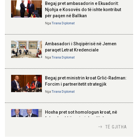
13:19 08-08-2026
Begaj pret ambasadorin e Ekuadorit:
Vijojnë punimet për Muzeun
Njohja e Kosovës do të ishte kontribut
Hebraik në Vlorë, Gonxhja:
për paqen në Ballkan
ELISA SPIROPALI
Promovim i kujtesës së
Kriza e Parlamentit është
bashkëjetesës
Nga
Tirana Diplomat
kriza e Republikës
Parlamentare
12:53 08-08-2026
Ambasadori i Shqipërisë në Jemen
IGJEO: Sot e nesër, nivel rreziku i
paraqet Letrat Kredenciale
lartë për zjarre në tetë qarqe
Nga
Tirana Diplomat
BAJRAM BEGAJ, PRESIDENTI I REPUBLIKËS
SË SHQIPËRISË
Gëzuar Ditën e Pavarësisë,
Kosovë!
Begaj pret ministrin kroat Grlić-Radman:
Forcim i partneritetit strategjik
Nga
Tirana Diplomat
AMER JUKA
100-vjetori i themelimit të
Hoxha pret sot homologun kroat, në
Urdhrit të Skënderbeut
fokus bashkëpunimi dypalësh
Nga
Tirana Diplomat
TË GJITHA