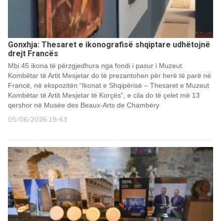
Gonxhja: Thesaret e ikonografisë shqiptare udhëtojnë
drejt Francës
Mbi 45 ikona të përzgjedhura nga fondi i pasur i Muzeut
Kombëtar të Artit Mesjetar do të prezantohen për herë të parë në
Francë, në ekspozitën “Ikonat e Shqipërisë – Thesaret e Muzeut
Kombëtar të Artit Mesjetar të Korçës”, e cila do të çelet më 13
qershor në Musée des Beaux-Arts de Chambéry
05/06/2026 19:43