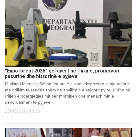
“Expoforest 2026” çel dyert në Tiranë, promovon
pasurinë dhe historinë e pyjeve
Ministri i Mjedisit, Sofjan Jaupaj e cilësoi ekspozitën si një ngjarje
me ndikim të rëndësishëm në zhvillimin e sektorit pyjor, si dhe në
rritjen e ndërgjegjësimit për mbrojtjen dhe menaxhimin e
qëndrueshëm të pyjeve.
23/03/2026 10:13