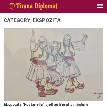
CATEGORY:
EKSPOZITA
Ekspozita “Fustanella” sjell në Berat simbolin e