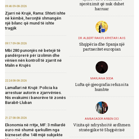
njerëzimit që nuk duhet
09:46 09-08-2026
harruar
Zjarri në Krujë, Rama: Shteti ishte
në këmbë, heronjtë shmangën
një bilanc që mund të ishte
tragjik
DR. ALBERT RAKIPI, KRYETAR I AIIS
Shqipëria dhe Spanja një
09:17 09-08-2026
partneritet europian
Mbi 280 punonjës në betejë të
pandërprerë për izolimin dhe
vënien nën kontroll të zjarrit në
Malin e Krujës
MARJANA DODA
22:24 08-08-2026
Lufta që gjeografia refuzoi ta
Lamallari në Krujë: Policia ka
humbte
arrestuar autorin e zjarrvënies.
Nis evakuimi i banorëve të zonës
Barabit-Lluban
21:27 08-08-2026
AMBASADOR ARBEN CICI
Vizita që ndryshoi të ardhmen
Ekonomia në rritje, MF: 3 miliardë
strategjike të Shqipërisë
euro më shumë qarkullim nga
bizneset dhe 148 mijë subjekte