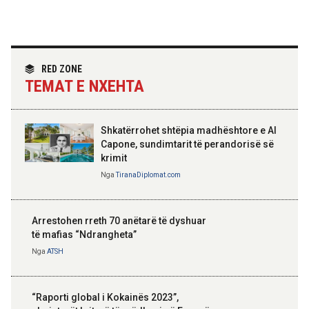
Hoxha takim me zyrtarë të lartë të DASH:
Angazhim i përbashkët për forcimin e
partneritetit strategjik
Nga
Tirana Diplomat
RED ZONE
TEMAT E NXEHTA
Shkatërrohet shtëpia madhështore e Al
Capone, sundimtarit të perandorisë së
krimit
Nga
TiranaDiplomat.com
Arrestohen rreth 70 anëtarë të dyshuar
të mafias “Ndrangheta”
Nga
ATSH
“Raporti global i Kokainës 2023”,