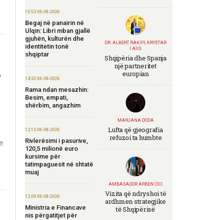
15:53 06-08-2026
Begaj në panairin në
Ulqin: Libri mban gjallë
gjuhën, kulturën dhe
DR. ALBERT RAKIPI, KRYETAR
identitetin tonë
I AIIS
shqiptar
Shqipëria dhe Spanja
një partneritet
,
europian
14:32 06-08-2026
Rama ndan mesazhin:
Besim, empati,
shërbim, angazhim
MARJANA DODA
Lufta që gjeografia
12:12 06-08-2026
refuzoi ta humbte
Rivlerësimi i pasurive,
e
120,5 milionë euro
kursime për
tatimpaguesit në shtatë
muaj
AMBASADOR ARBEN CICI
Vizita që ndryshoi të
12:09 06-08-2026
ardhmen strategjike
Ministria e Financave
të Shqipërisë
nis përgatitjet për