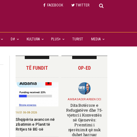
FACEBOOK
TWITTER
D#
KULTURA
PLUS+
TURIST
MEDIA
TË FUNDIT
OP-ED
AMBASADOR ARBEN CICI
Dita Botërore e
Refugjatëve dhe 75-
16:51 06-08-2026
vjetori i Konventës
Shqipëria avancon në
së Gjenevës:
zbatimin e Planit të
Premtimi i
Rritjes të BE-së
njerëzimit që nuk
duhet harruar