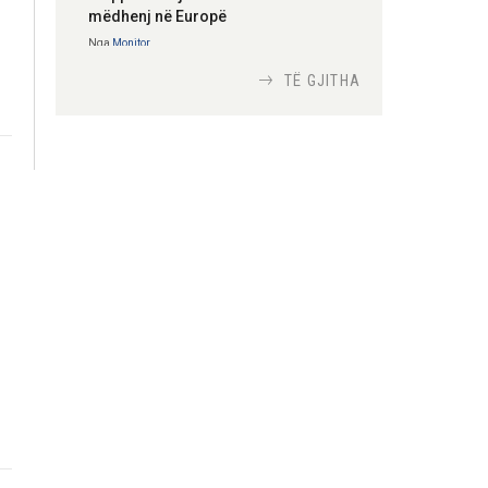
mëdhenj në Europë
Nga
Monitor
TË GJITHA
Si bisedojnë trupat
ushtarake izraelite me
robotët?
Nga
TiranaDiplomat.com
Si po e luftojnë
terrorizmin shërbimet
inteligjente izraelite
Nga
Or Shalom