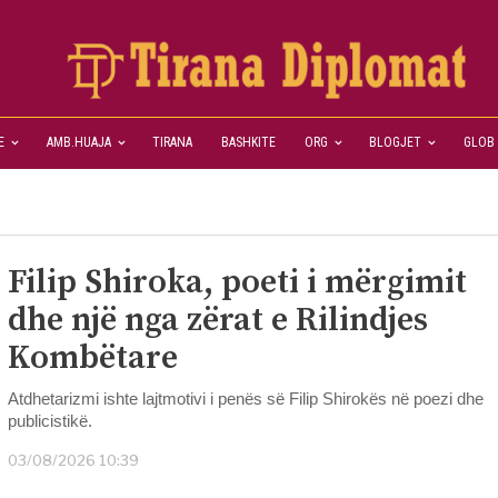
E
AMB.HUAJA
TIRANA
BASHKITE
ORG
BLOGJET
GLOB
Filip Shiroka, poeti i mërgimit
dhe një nga zërat e Rilindjes
Kombëtare
Atdhetarizmi ishte lajtmotivi i penës së Filip Shirokës në poezi dhe
publicistikë.
03/08/2026 10:39