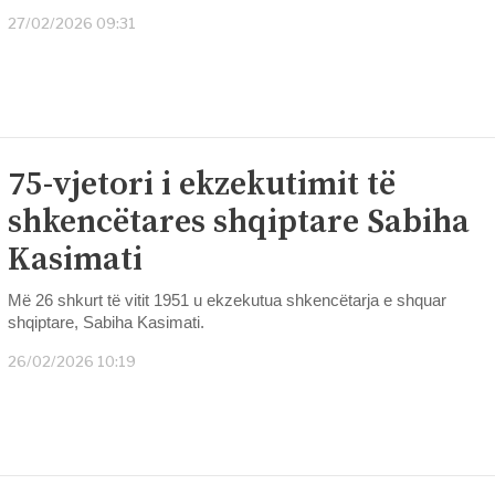
27/02/2026 09:31
75-vjetori i ekzekutimit të
shkencëtares shqiptare Sabiha
Kasimati
Më 26 shkurt të vitit 1951 u ekzekutua shkencëtarja e shquar
shqiptare, Sabiha Kasimati.
26/02/2026 10:19