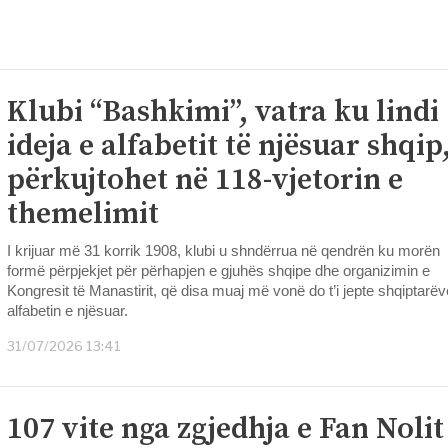
Klubi “Bashkimi”, vatra ku lindi
ideja e alfabetit të njësuar shqip
përkujtohet në 118-vjetorin e
themelimit
I krijuar më 31 korrik 1908, klubi u shndërrua në qendrën ku morën
formë përpjekjet për përhapjen e gjuhës shqipe dhe organizimin e
Kongresit të Manastirit, që disa muaj më vonë do t’i jepte shqiptarëv
alfabetin e njësuar.
31/07/2026 13:41
107 vite nga zgjedhja e Fan Nolit