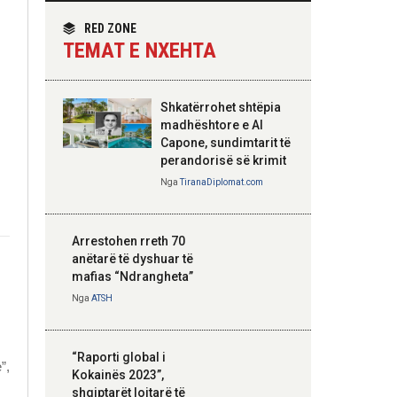
themelimit të Urdhrit
homologun kroat, në
të Skënderbeut
fokus bashkëpunimi
RED ZONE
dypalësh
TEMAT E NXEHTA
Nga
Tirana Diplomat
Shkatërrohet shtëpia
Hoxha takim me
madhështore e Al
zyrtarë të lartë të
Capone, sundimtarit të
DASH: Angazhim i
perandorisë së krimit
përbashkët për
Nga
TiranaDiplomat.com
forcimin e partneritetit
strategjik
Nga
Tirana Diplomat
Arrestohen rreth 70
anëtarë të dyshuar të
mafias “Ndrangheta”
Nga
ATSH
“Raporti global i
”,
Kokainës 2023”,
shqiptarët lojtarë të