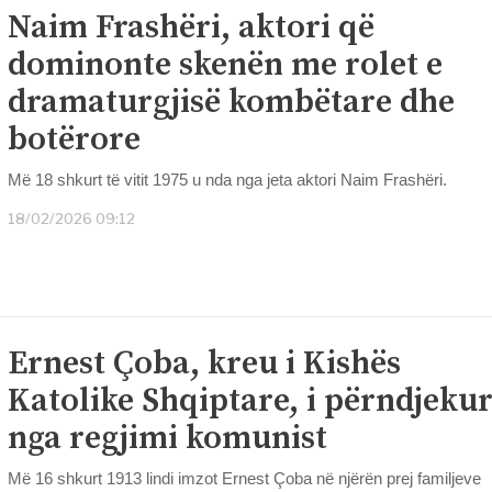
Naim Frashëri, aktori që
dominonte skenën me rolet e
dramaturgjisë kombëtare dhe
botërore
Më 18 shkurt të vitit 1975 u nda nga jeta aktori Naim Frashëri.
18/02/2026 09:12
Ernest Çoba, kreu i Kishës
Katolike Shqiptare, i përndjeku
nga regjimi komunist
Më 16 shkurt 1913 lindi imzot Ernest Çoba në njërën prej familjeve