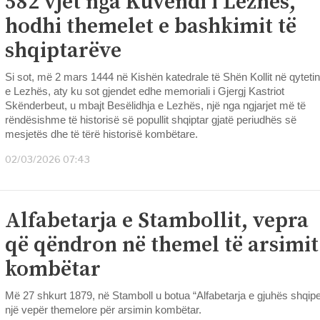
582 vjet nga Kuvendi i Lezhës,
hodhi themelet e bashkimit të
shqiptarëve
Si sot, më 2 mars 1444 në Kishën katedrale të Shën Kollit në qytetin
e Lezhës, aty ku sot gjendet edhe memoriali i Gjergj Kastriot
Skënderbeut, u mbajt Besëlidhja e Lezhës, një nga ngjarjet më të
rëndësishme të historisë së popullit shqiptar gjatë periudhës së
mesjetës dhe të tërë historisë kombëtare.
02/03/2026 07:43
Alfabetarja e Stambollit, vepra
që qëndron në themel të arsimit
kombëtar
Më 27 shkurt 1879, në Stamboll u botua “Alfabetarja e gjuhës shqipe
një vepër themelore për arsimin kombëtar.