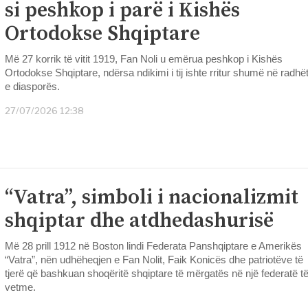
si peshkop i parë i Kishës
Ortodokse Shqiptare
Më 27 korrik të vitit 1919, Fan Noli u emërua peshkop i Kishës
Ortodokse Shqiptare, ndërsa ndikimi i tij ishte rritur shumë në radhë
e diasporës.
27/07/2026 12:38
“Vatra”, simboli i nacionalizmit
shqiptar dhe atdhedashurisë
Më 28 prill 1912 në Boston lindi Federata Panshqiptare e Amerikës
“Vatra”, nën udhëheqjen e Fan Nolit, Faik Konicës dhe patriotëve të
tjerë që bashkuan shoqëritë shqiptare të mërgatës në një federatë t
vetme.