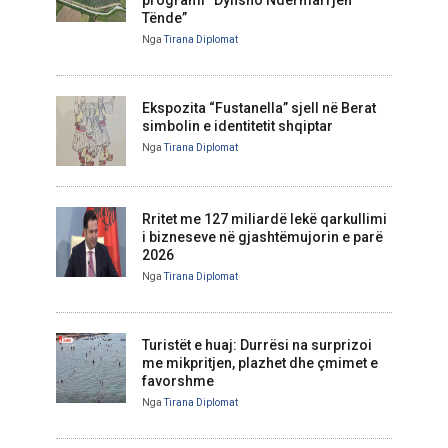
programi “Dyfisho Ndërmarrjen
Tënde”
Nga
Tirana Diplomat
Ekspozita “Fustanella” sjell në Berat
simbolin e identitetit shqiptar
Nga
Tirana Diplomat
Rritet me 127 miliardë lekë qarkullimi
i bizneseve në gjashtëmujorin e parë
2026
Nga
Tirana Diplomat
Turistët e huaj: Durrësi na surprizoi
me mikpritjen, plazhet dhe çmimet e
favorshme
Nga
Tirana Diplomat