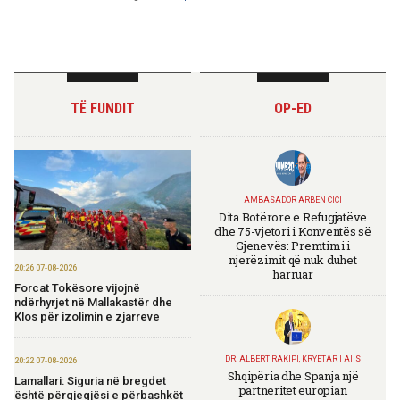
TË FUNDIT
OP-ED
AMBASADOR ARBEN CICI
Dita Botërore e Refugjatëve
dhe 75-vjetori i Konventës së
Gjenevës: Premtimi i
njerëzimit që nuk duhet
20:26 07-08-2026
harruar
Forcat Tokësore vijojnë
ndërhyrjet në Mallakastër dhe
Klos për izolimin e zjarreve
DR. ALBERT RAKIPI, KRYETAR I AIIS
20:22 07-08-2026
Shqipëria dhe Spanja një
Lamallari: Siguria në bregdet
partneritet europian
është përgjegjësi e përbashkët