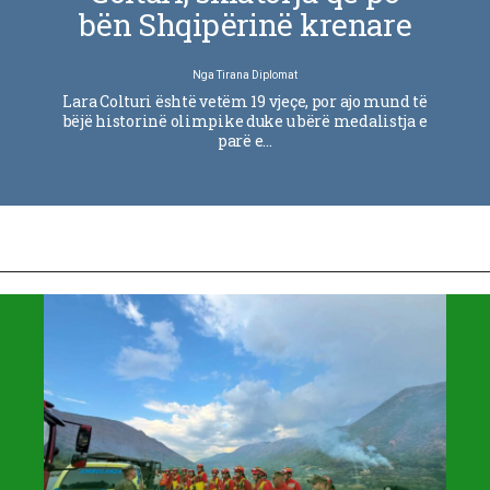
bën Shqipërinë krenare
Nga
Tirana Diplomat
Lara Colturi është vetëm 19 vjeçe, por ajo mund të
bëjë historinë olimpike duke u bërë medalistja e
parë e…