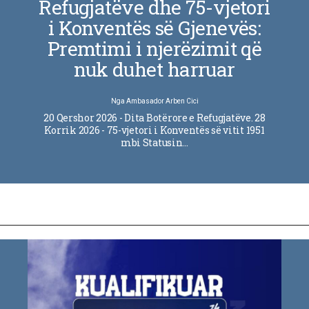
Refugjatëve dhe 75-vjetori
i Konventës së Gjenevës:
Premtimi i njerëzimit që
nuk duhet harruar
Nga
Ambasador Arben Cici
20 Qershor 2026 - Dita Botërore e Refugjatëve. 28
Korrik 2026 - 75-vjetori i Konventës së vitit 1951
mbi Statusin…