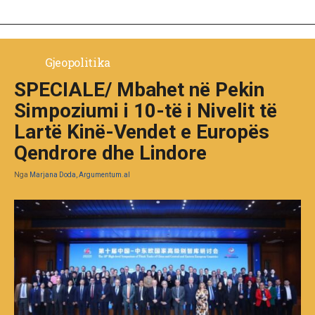
Gjeopolitika
SPECIALE/ Mbahet në Pekin
Simpoziumi i 10-të i Nivelit të
Lartë Kinë-Vendet e Europës
Qendrore dhe Lindore
Nga
Marjana Doda, Argumentum.al