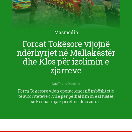
Masmedia
Forcat Tokësore vijojnë
ndërhyrjet në Mallakastër
dhe Klos për izolimin e
zjarreve
Nga
Tirana Diplomat
Forca Tokësore vijon operacionet në mbështetje
të autoriteteve civile për përballimin e situatës
së krijuar nga zjarret në disa zona…