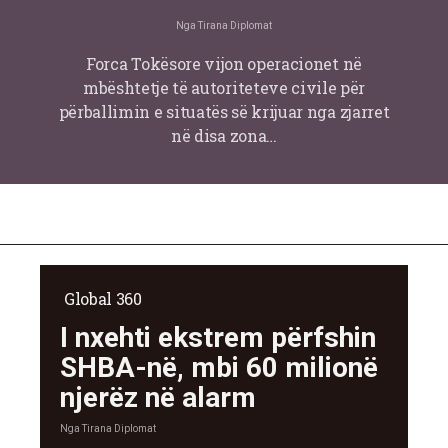
Nga
Tirana Diplomat
Forca Tokësore vijon operacionet në
mbështetje të autoriteteve civile për
përballimin e situatës së krijuar nga zjarret
në disa zona…
Global 360
I nxehti ekstrem përfshin
SHBA-në, mbi 60 milionë
njerëz në alarm
Nga
Tirana Diplomat