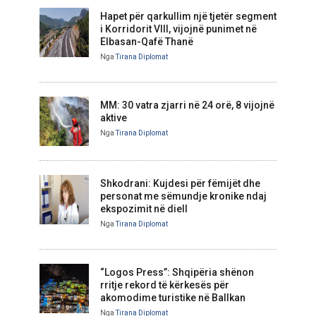
Hapet për qarkullim një tjetër segment
i Korridorit VIII, vijojnë punimet në
Elbasan-Qafë Thanë
Nga
Tirana Diplomat
MM: 30 vatra zjarri në 24 orë, 8 vijojnë
aktive
Nga
Tirana Diplomat
Shkodrani: Kujdesi për fëmijët dhe
personat me sëmundje kronike ndaj
ekspozimit në diell
Nga
Tirana Diplomat
“Logos Press”: Shqipëria shënon
rritje rekord të kërkesës për
akomodime turistike në Ballkan
Nga
Tirana Diplomat