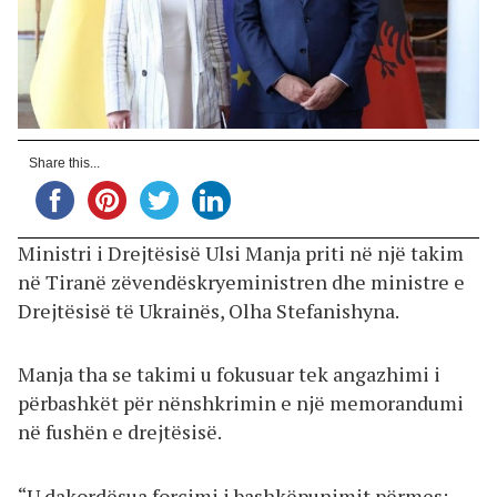
Share this...
Ministri i Drejtësisë Ulsi Manja priti në një takim
në Tiranë zëvendëskryeministren dhe ministre e
Drejtësisë të Ukrainës, Olha Stefanishyna.
Manja tha se takimi u fokusuar tek angazhimi i
përbashkët për nënshkrimin e një memorandumi
në fushën e drejtësisë.
“U dakordësua forcimi i bashkëpunimit përmes: