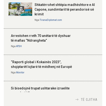
Shkatërrohet shtëpia madhështore e Al
Capone, sundimtarit të perandorisë së
krimit
Nga
TiranaDiplomat.com
Arrestohen rreth 70 anëtarë të dyshuar
të mafias “Ndrangheta”
Nga
ATSH
“Raporti global i Kokainës 2023”,
shqiptarët lojtarë të mëdhenj në Europë
Nga
Monitor
Si bisedojnë trupat ushtarake izraelite
me robotët?
Nga
TiranaDiplomat.com
TË GJITHA