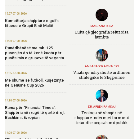
19:27 07-08-2026
Kombëtarja shqiptare e golfit
fituese e Grupit B në Maltë
MARJANA DODA
Lufta që gjeografia refuzoi ta
humbte
18:30 07-08-2026
Punëdhënësit me mbi 125
punonjës do të kenë kuota për
punësimin e grupeve të veçanta
AMBASADOR ARBEN CICI
Vizita që ndryshoi të ardhmen
16:35 07-08-2026
strategjike të Shqipërisë
Më shumë se futboll, kuqezinjtë
në Genuine Cup 2026
14:10 07-08-2026
Rama për “Financial Times”:
DR. ARBEN RAMKAJ
Teologu në shoqërinë
Shqipëria në rrugë të qartë drejt
shqiptare: ndërmjet formimit
Bashkimit Evropian
fetar dhe angazhimit publik
14:08 07-08-2026