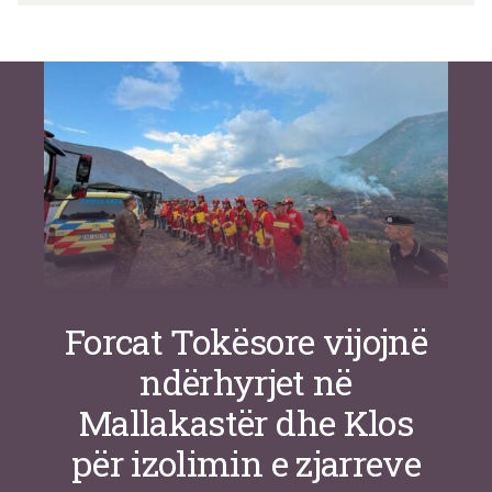
Si po e luftojnë terrorizmin shërbimet
inteligjente izraelite
Nga
Or Shalom
Forcat Tokësore vijojnë
ndërhyrjet në
Mallakastër dhe Klos
për izolimin e zjarreve