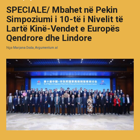
SPECIALE/ Mbahet në Pekin
Simpoziumi i 10-të i Nivelit të
Lartë Kinë-Vendet e Europës
Qendrore dhe Lindore
Nga
Marjana Doda, Argumentum.al