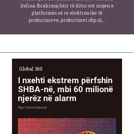
Delina Ibrahimaj bëri të ditur sot nisjen e
platformës së re elektronike të
prokurimeve, prokurimet.obp.al,…
Global 360
I nxehti ekstrem përfshin
SHBA-në, mbi 60 milionë
njerëz në alarm
Nga
Tirana Diplomat