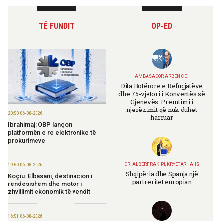
TË FUNDIT
OP-ED
AMBASADOR ARBEN CICI
Dita Botërore e Refugjatëve
dhe 75-vjetori i Konventës së
Gjenevës: Premtimi i
njerëzimit që nuk duhet
20:50 06-08-2026
harruar
Ibrahimaj: OBP lançon
platformën e re elektronike të
prokurimeve
DR. ALBERT RAKIPI, KRYETAR I AIIS
19:50 06-08-2026
Shqipëria dhe Spanja një
Koçiu: Elbasani, destinacion i
partneritet europian
rëndësishëm dhe motor i
zhvillimit ekonomik të vendit
16:51 06-08-2026