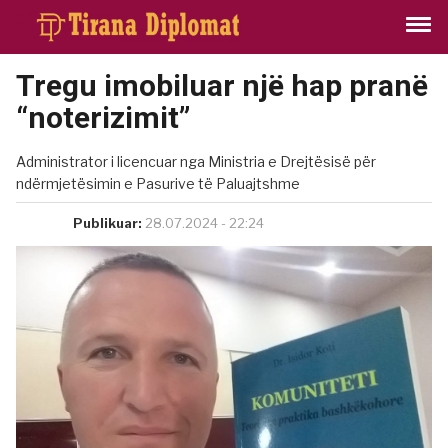
Tregu imobiluar një hap pranë
“noterizimit”
Administrator i licencuar nga Ministria e Drejtësisë për
ndërmjetësimin e Pasurive të Paluajtshme
Publikuar:
28.07.2024 - 22:24