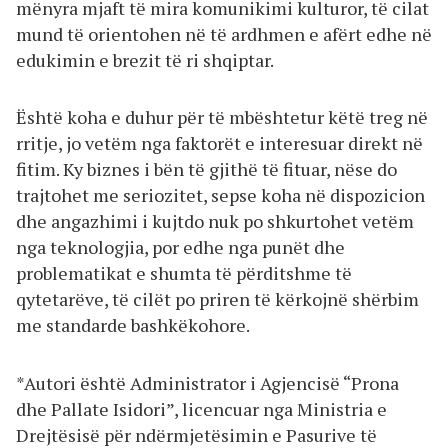
mënyra mjaft të mira komunikimi kulturor, të cilat
mund të orientohen në të ardhmen e afërt edhe në
edukimin e brezit të ri shqiptar.
Është koha e duhur për të mbështetur këtë treg në
rritje, jo vetëm nga faktorët e interesuar direkt në
fitim. Ky biznes i bën të gjithë të fituar, nëse do
trajtohet me seriozitet, sepse koha në dispozicion
dhe angazhimi i kujtdo nuk po shkurtohet vetëm
nga teknologjia, por edhe nga punët dhe
problematikat e shumta të përditshme të
qytetarëve, të cilët po priren të kërkojnë shërbim
me standarde bashkëkohore.
*Autori është Administrator i Agjencisë “Prona
dhe Pallate Isidori”, licencuar nga Ministria e
Drejtësisë për ndërmjetësimin e Pasurive të