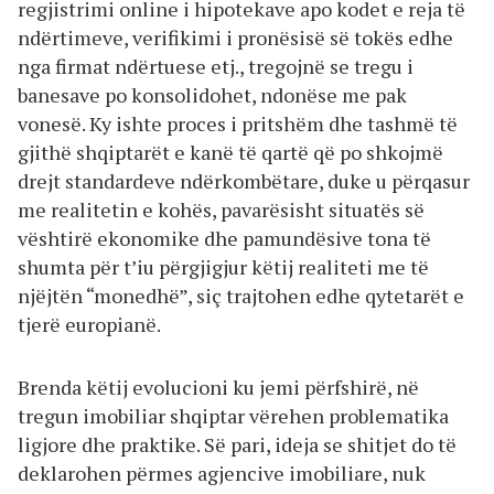
regjistrimi online i hipotekave apo kodet e reja të
ndërtimeve, verifikimi i pronësisë së tokës edhe
nga firmat ndërtuese etj., tregojnë se tregu i
banesave po konsolidohet, ndonëse me pak
vonesë. Ky ishte proces i pritshëm dhe tashmë të
gjithë shqiptarët e kanë të qartë që po shkojmë
drejt standardeve ndërkombëtare, duke u përqasur
me realitetin e kohës, pavarësisht situatës së
vështirë ekonomike dhe pamundësive tona të
shumta për t’iu përgjigjur këtij realiteti me të
njëjtën “monedhë”, siç trajtohen edhe qytetarët e
tjerë europianë.
Brenda këtij evolucioni ku jemi përfshirë, në
tregun imobiliar shqiptar vërehen problematika
ligjore dhe praktike. Së pari, ideja se shitjet do të
deklarohen përmes agjencive imobiliare, nuk