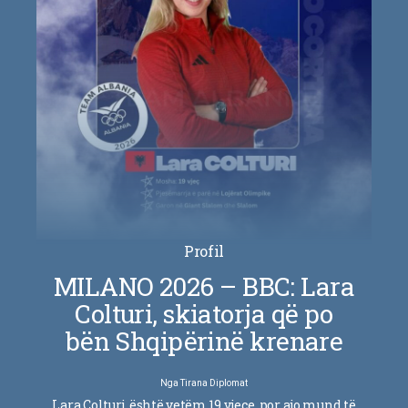
Profil
MILANO 2026 – BBC: Lara
Colturi, skiatorja që po
bën Shqipërinë krenare
Nga
Tirana Diplomat
Lara Colturi është vetëm 19 vjeçe, por ajo mund të