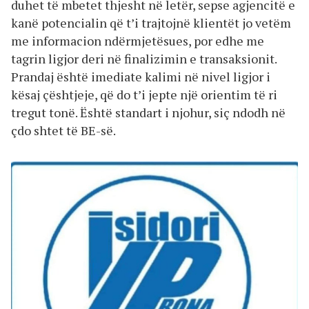
duhet të mbetet thjesht në letër, sepse agjencitë e
kanë potencialin që t’i trajtojnë klientët jo vetëm
me informacion ndërmjetësues, por edhe me
tagrin ligjor deri në finalizimin e transaksionit.
Prandaj është imediate kalimi në nivel ligjor i
kësaj çështjeje, që do t’i jepte një orientim të ri
tregut tonë. Është standart i njohur, siç ndodh në
çdo shtet të BE-së.