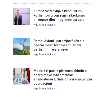
Kumbaro: Mbyllja e kapitullit 25
konfirmon progresin në kërkimin
shkencor dhe integrimin europian
Nga
Tirana Diplomat
Rama: Avioni i parë zjarrfikës nis
operacionet, forcë e shtuar për
përballimin e zjarreve
Nga
Tirana Diplomat
Model i ri publik për menaxhimin e
shërbimeve mbështetëse
shëndetësore, Sala: Cilësi e siguri për
çdo pacient
Nga
Tirana Diplomat