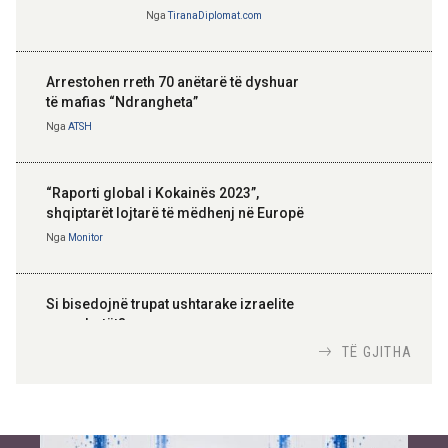
Nga
TiranaDiplomat.com
Arrestohen rreth 70 anëtarë të dyshuar
të mafias “Ndrangheta”
Nga
ATSH
“Raporti global i Kokainës 2023”,
shqiptarët lojtarë të mëdhenj në Europë
Nga
Monitor
Si bisedojnë trupat ushtarake izraelite
me robotët?
Nga
TiranaDiplomat.com
TË GJITHA
Si po e luftojnë terrorizmin shërbimet
inteligjente izraelite