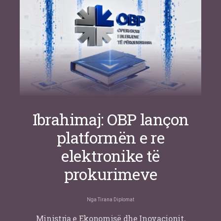
Nga
Or Shalom
Ibrahimaj: OBP lançon
platformën e re
elektronike të
prokurimeve
Nga
Tirana Diplomat
Ministrja e Ekonomisë dhe Inovacionit,