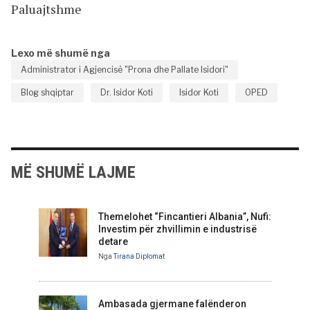
Paluajtshme
Lexo më shumë nga
Administrator i Agjencisë "Prona dhe Pallate Isidori"
Blog shqiptar
Dr. Isidor Koti
Isidor Koti
OPED
MË SHUMË LAJME
Themelohet “Fincantieri Albania”, Nufi:
Investim për zhvillimin e industrisë
detare
Nga
Tirana Diplomat
Ambasada gjermane falënderon