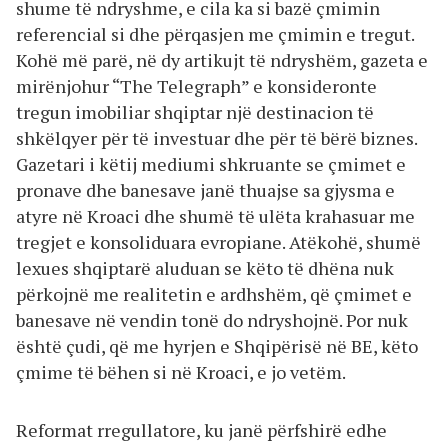
shume të ndryshme, e cila ka si bazë çmimin
referencial si dhe përqasjen me çmimin e tregut.
Kohë më parë, në dy artikujt të ndryshëm, gazeta e
mirënjohur “The Telegraph” e konsideronte
tregun imobiliar shqiptar një destinacion të
shkëlqyer për të investuar dhe për të bërë biznes.
Gazetari i këtij mediumi shkruante se çmimet e
pronave dhe banesave janë thuajse sa gjysma e
atyre në Kroaci dhe shumë të ulëta krahasuar me
tregjet e konsoliduara evropiane. Atëkohë, shumë
lexues shqiptarë aluduan se këto të dhëna nuk
përkojnë me realitetin e ardhshëm, që çmimet e
banesave në vendin tonë do ndryshojnë. Por nuk
është çudi, që me hyrjen e Shqipërisë në BE, këto
çmime të bëhen si në Kroaci, e jo vetëm.
Reformat rregullatore, ku janë përfshirë edhe