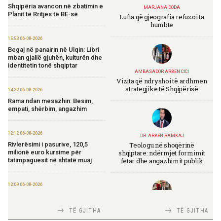
Shqipëria avancon në zbatimin e
MARJANA DODA
Planit të Rritjes të BE-së
Lufta që gjeografia refuzoi ta
humbte
15:53 06-08-2026
Begaj në panairin në Ulqin: Libri
mban gjallë gjuhën, kulturën dhe
identitetin tonë shqiptar
AMBASADOR ARBEN CICI
Vizita që ndryshoi të ardhmen
strategjike të Shqipërisë
14:32 06-08-2026
Rama ndan mesazhin: Besim,
empati, shërbim, angazhim
12:12 06-08-2026
DR. ARBEN RAMKAJ
Teologu në shoqërinë
Rivlerësimi i pasurive, 120,5
shqiptare: ndërmjet formimit
milionë euro kursime për
fetar dhe angazhimit publik
tatimpaguesit në shtatë muaj
12:09 06-08-2026
Ministria e Financave nis
përgatitjet për Eurobondin e ri
TIRANA DIPLOMAT
TË GJITHA
TË GJITHA
Italia Strategjike — Ku është