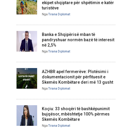
ekipet shqiptare për shpëtimin e katër
turistëve
Nga
Tirana Diplomat
Banka e Shqipërisë mban të
pandryshuar normën bazë të interesit
në 2,5%
Nga
Tirana Diplomat
AZHBR apel fermerëve: Plotësimi i
dokumentacionit për përfituesit e
Skemës Kombëtare deri më 13 gusht
Nga
Tirana Diplomat
Koçiu: 33 shoqëri të bashkëpunimit
bujqësor, mbështetje 100% përmes
Skemës Kombëtare
Nga
Tirana Diplomat