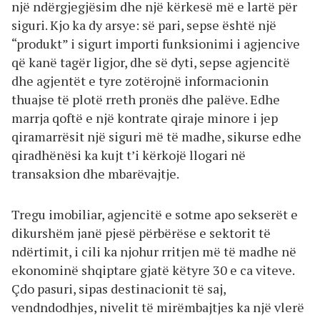
një ndërgjegjësim dhe një kërkesë më e lartë për
siguri. Kjo ka dy arsye: së pari, sepse është një
“produkt” i sigurt importi funksionimi i agjencive
që kanë tagër ligjor, dhe së dyti, sepse agjencitë
dhe agjentët e tyre zotërojnë informacionin
thuajse të plotë rreth pronës dhe palëve. Edhe
marrja qoftë e një kontrate qiraje minore i jep
qiramarrësit një siguri më të madhe, sikurse edhe
qiradhënësi ka kujt t’i kërkojë llogari në
transaksion dhe mbarëvajtje.
Tregu imobiliar, agjencitë e sotme apo sekserët e
dikurshëm janë pjesë përbërëse e sektorit të
ndërtimit, i cili ka njohur rritjen më të madhe në
ekonominë shqiptare gjatë këtyre 30 e ca viteve.
Çdo pasuri, sipas destinacionit të saj,
vendndodhjes, nivelit të mirëmbajtjes ka një vlerë