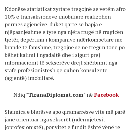
Ndonëse statistikat zyrtare tregojnë se vetëm afro
10% e transaksioneve imobiliare realizohen
përmes agjencive, duket qartë se hapja e
njëpasnjëshme e tyre nga njëra rrugë në rrugicën
tjetër, depërtimi i kompanive ndërkombëtare me
brande të famshme, tregojnë se në tregun tonë po
bëhet kalimi i ngadaltë dhe i sigurt prej
informacionit të sekserëve drejt shërbimit nga
stafe profesionistësh që quhen konsulentë
(agjentë) imobiliarë.
Ndiq
"TiranaDiplomat.com"
në
Facebook
Shumica e blerësve apo qiramarrësve vite më parë
janë orientuar nga sekserët (ndërmjetësit
joprofesionistë), por vitet e fundit është vënë re