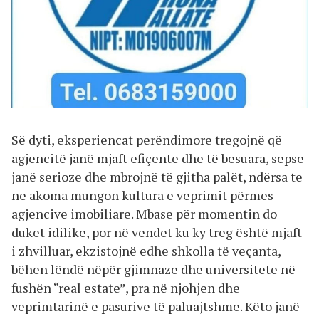
Së dyti, eksperiencat perëndimore tregojnë që
agjencitë janë mjaft efiçente dhe të besuara, sepse
janë serioze dhe mbrojnë të gjitha palët, ndërsa te
ne akoma mungon kultura e veprimit përmes
agjencive imobiliare. Mbase për momentin do
duket idilike, por në vendet ku ky treg është mjaft
i zhvilluar, ekzistojnë edhe shkolla të veçanta,
bëhen lëndë nëpër gjimnaze dhe universitete në
fushën “real estate”, pra në njohjen dhe
veprimtarinë e pasurive të paluajtshme. Këto janë