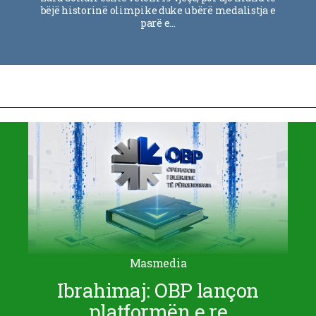
bëjë historinë olimpike duke u bërë medalistja e
parë e…
Masmedia
Ibrahimaj: OBP lançon
platformën e re