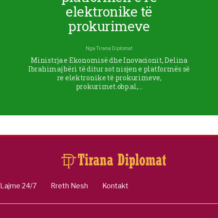
elektronike të
prokurimeve
Nga
Tirana Diplomat
Ministrja e Ekonomisë dhe Inovacionit, Delina
Ibrahimaj bëri të ditur sot nisjen e platformës së
re elektronike të prokurimeve,
prokurimet.obp.al,…
Lajme 24/7
Rreth Nesh
Kontakt