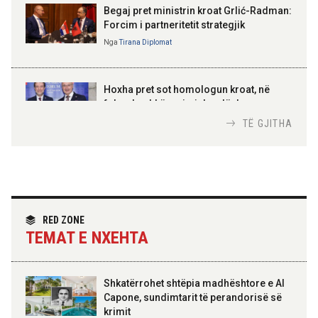
Kosovë!
Begaj pret ministrin kroat Grlić-Radman:
Forcim i partneritetit strategjik
Nga
Tirana Diplomat
AMER JUKA
100-vjetori i themelimit të
Hoxha pret sot homologun kroat, në
Urdhrit të Skënderbeut
fokus bashkëpunimi dypalësh
Nga
Tirana Diplomat
TË GJITHA
Hoxha takim me zyrtarë të lartë të DASH:
Angazhim i përbashkët për forcimin e
partneritetit strategjik
Nga
Tirana Diplomat
RED ZONE
TEMAT E NXEHTA
Shkatërrohet shtëpia madhështore e Al
Capone, sundimtarit të perandorisë së
krimit