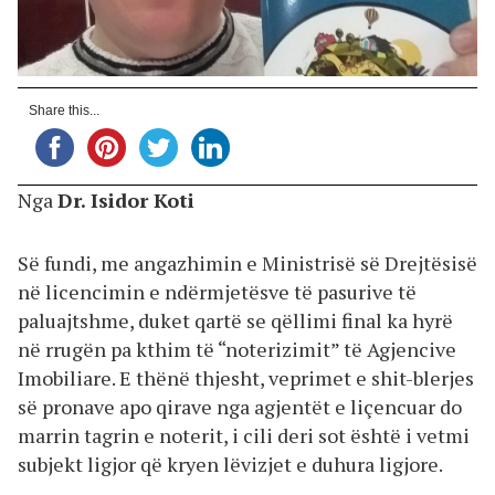
Share this...
Nga
Dr. Isidor Koti
Së fundi, me angazhimin e Ministrisë së Drejtësisë
në licencimin e ndërmjetësve të pasurive të
paluajtshme, duket qartë se qëllimi final ka hyrë
në rrugën pa kthim të “noterizimit” të Agjencive
Imobiliare. E thënë thjesht, veprimet e shit-blerjes
së pronave apo qirave nga agjentët e liçencuar do
marrin tagrin e noterit, i cili deri sot është i vetmi
subjekt ligjor që kryen lëvizjet e duhura ligjore.