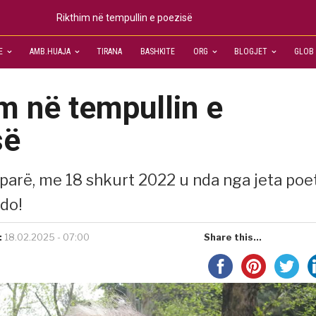
Rikthim në tempullin e poezisë
E
AMB.HUAJA
TIRANA
BASHKITE
ORG
BLOGJET
GLOB
m në tempullin e
së
 parë, me 18 shkurt 2022 u nda nga jeta poe
do!
:
18.02.2025 - 07:00
Share this...