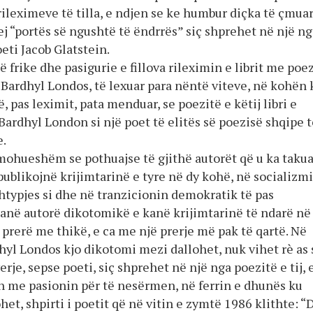
rileximeve të tilla, e ndjen se ke humbur diçka të çmua
j “portës së ngushtë të ëndrrës” siç shprehet në një ng
oeti Jacob Glatstein.
 frike dhe pasigurie e fillova rileximin e librit me poe
 Bardhyl Londos, të lexuar para nëntë viteve, në kohën 
ë, pas leximit, pata menduar, se poezitë e këtij libri e
ardhyl London si një poet të elitës së poezisë shqipe t
e.
amohueshëm se pothuajse të gjithë autorët që u ka takua
publikojnë krijimtarinë e tyre në dy kohë, në socializm
htypjes si dhe në tranzicionin demokratik të pas
janë autorë dikotomikë e kanë krijimtarinë të ndarë në
ë prerë me thikë, e ca me një prerje më pak të qartë. Në
yl Londos kjo dikotomi mezi dallohet, nuk vihet rè as 
yerje, sepse poeti, siç shprehet në një nga poezitë e tij, 
n me pasionin për të nesërmen, në ferrin e dhunës ku
het, shpirti i poetit që në vitin e zymtë 1986 klithte: “