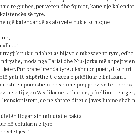
jë të gjuhës, për veten dhe fqinjët, kanë një kalendar
kzistencës së tyre.
me një kalendar që as ato vetë nuk e kuptojnë
anin,
 madh….”
t tragjik nuk u ndahet as bijave e mbesave të tyre, edhe
n ndryshe, moda nga Parisi dhe Nju-Jorku më shpejt vjen
 tjetër. Por prapë brenda tyre, dëshmon poeti, dikur rri
të gati të shpërthejë e zeza e pikëlluar e Ballkanit.
zëm është i pranishëm në shumë prej poezive të Londos,
zinë e tij vjen Vasilika në Litharicë, pikëllimi i Pargës,
“Pensionistët”, që në shtatë ditët e javës luajnë shah 
 dielën llogarisin minutat e pakta
ur në celularin e tyre
në vdekjes.”