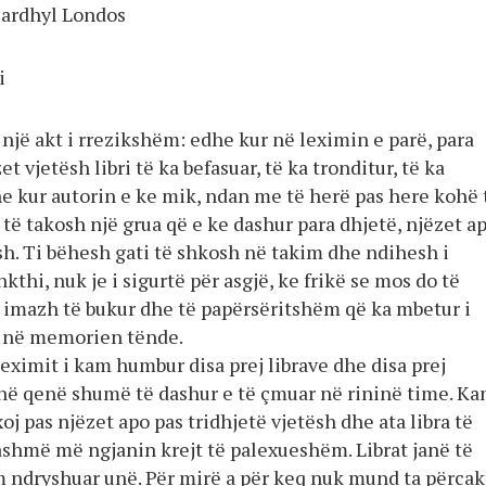
Bardhyl Londos
i
një akt i rrezikshëm: edhe kur në leximin e parë, para
t vjetësh libri të ka befasuar, të ka tronditur, të ka
e kur autorin e ke mik, ndan me të herë pas here kohë 
 të takosh një grua që e ke dashur para dhjetë, njëzet a
sh. Ti bëhesh gati të shkosh në takim dhe ndihesh i
kthi, nuk je i sigurtë për asgjë, ke frikë se mos do të
imazh të bukur dhe të papërsëritshëm që ka mbetur i
ë në memorien tënde.
leximit i kam humbur disa prej librave dhe disa prej
në qenë shumë të dashur e të çmuar në rininë time. K
xoj pas njëzet apo pas tridhjetë vjetësh dhe ata libra të
tashmë më ngjanin krejt të palexueshëm. Librat janë të
m ndryshuar unë. Për mirë a për keq nuk mund ta përcakt