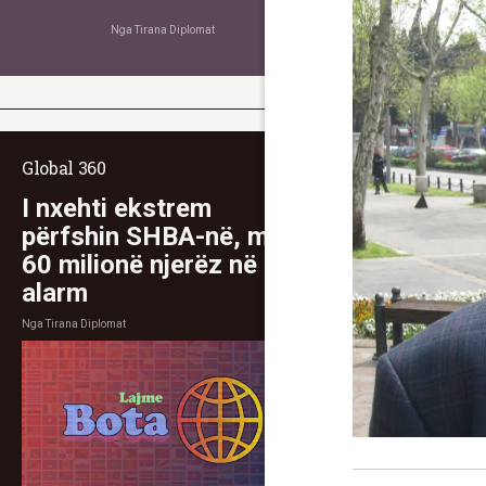
Nga
Tirana Diplomat
Global 360
I nxehti ekstrem
përfshin SHBA-në, mbi
60 milionë njerëz në
alarm
Nga
Tirana Diplomat