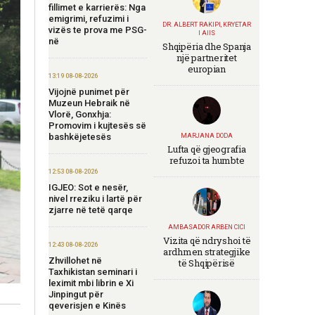
fillimet e karrierës: Nga
emigrimi, refuzimi i
DR. ALBERT RAKIPI, KRYETAR
vizës te prova me PSG-
I AIIS
në
Shqipëria dhe Spanja
një partneritet
europian
13:19 08-08-2026
Vijojnë punimet për
Muzeun Hebraik në
Vlorë, Gonxhja:
Promovim i kujtesës së
bashkëjetesës
MARJANA DODA
Lufta që gjeografia
refuzoi ta humbte
12:53 08-08-2026
IGJEO: Sot e nesër,
nivel rreziku i lartë për
zjarre në tetë qarqe
AMBASADOR ARBEN CICI
Vizita që ndryshoi të
12:43 08-08-2026
ardhmen strategjike
Zhvillohet në
të Shqipërisë
Taxhikistan seminari i
leximit mbi librin e Xi
Jinpingut për
qeverisjen e Kinës