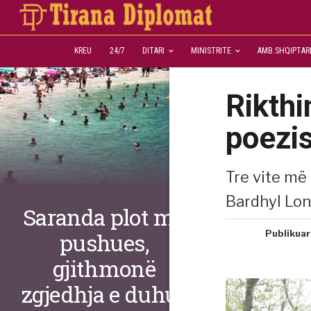
KREU
24/7
DITARI
MINISTRITE
AMB.SHQIPTAR
Rikthi
poezi
Tre vite më
Bardhyl Lon
Saranda plot me
Publikuar
pushues,
gjithmonë
zgjedhja e duhur