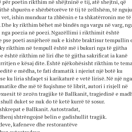
 për poetin rikthim në shëjtninë e tij, atë shejtni, që
ithë shpurën e shërbëtorëve të tij të zellshëm, të nguju
 vet, ishin munduar ta zhbënin e ta shkatërronin me të
. Dhe ky rikthim bëhet më bindës nga vargu në varg, ng
ë nga poezia në poezi. Ngazëllimi i rikthimit është
e pse poeti asnjëherë nuk e kishte braktisur tempullin 
ky rikthim në tempull është më i bukuri nga të gjitha
e është rikthim në liri dhe të gjitha sakrificat ia kanë
rritjen e kësaj dite. Është njëkohësisht rikthim te tema
editë e mëdha, te fati dramatik i njeriut një botë ku
se ku liria shfaqet si karikaturë e vetë lirisë. Në një nga
atike dhe më të fuqishme të librit, autori i risjell në
xuesit të zezën tragjike të Ballkanit, tragjedinë e mad
shull duket se nuk do të ketë kurrë të sosur.
shkrepat e Ballkanit. Autostradat,
dhenj shtrëngojnë belin e gadishullit tragjik.
udeve, kafeneve dhe restorantëve