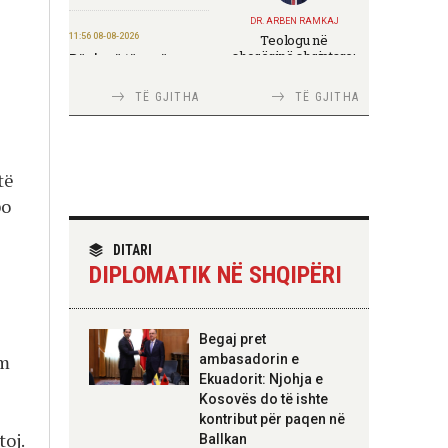
DR. ARBEN RAMKAJ
11:56 08-08-2026
Teologu në
shoqërinë shqiptare:
Për herë të parë,
ndërmjet formimit
Forcat e Armatosura
fetar dhe angazhimit
me mjete taktike
TË GJITHA
TË GJITHA
publik
“Made in Albania”
09:24 08-08-2026
të
Ambasada amerikane:
Ambasadori Wendt do
po
TIRANA DIPLOMAT
të mbështesë vizionin
Italia Strategjike —
e Presidentit Trump
Ku është Shqipëria?
për siguri të
DITARI
përbashkët
DIPLOMATIK NË SHQIPËRI
09:19 08-08-2026
Peizazhe magjike nga
TIRANA DIPLOMAT
Begaj pret
lumi Vjosa
“Shqipëria në BE,
am
ambasadorin e
projekt më i madh se
Ekuadorit: Njohja e
amaneti i
Skënderbeut dhe
20:26 07-08-2026
Kosovës do të ishte
Ismail Qemalit”
Forcat Tokësore
kontribut për paqen në
vijojnë ndërhyrjet në
oj.
Ballkan