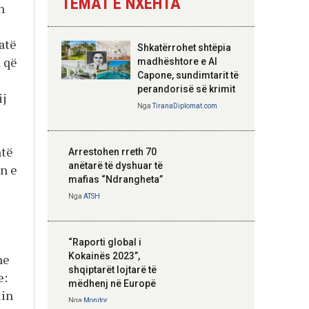
TEMAT E NXEHTA
n
Nga
Tirana Diplomat
atë
Shkatërrohet shtëpia
 që
Hoxha takim me
madhështore e Al
zyrtarë të lartë të
Capone, sundimtarit të
DASH: Angazhim i
perandorisë së krimit
ij
përbashkët për
Nga
TiranaDiplomat.com
forcimin e partneritetit
strategjik
Nga
Tirana Diplomat
htë
Arrestohen rreth 70
anëtarë të dyshuar të
in e
mafias “Ndrangheta”
Nga
ATSH
“Raporti global i
Kokainës 2023”,
he
shqiptarët lojtarë të
e:
mëdhenj në Europë
lin
Nga
Monitor