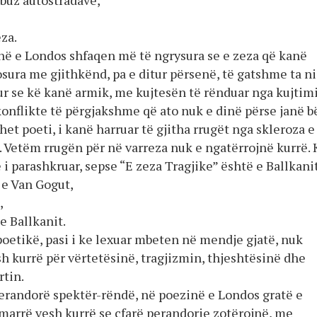
buz autostradave,
za.
në e Londos shfaqen më të ngrysura se e zeza që kanë
osura me gjithkënd, pa e ditur përsenë, të gatshme ta ni
tur se kë kanë armik, me kujtesën të rënduar nga kujtimi
konflikte të përgjakshme që ato nuk e dinë përse janë b
het poeti, i kanë harruar të gjitha rrugët nga skleroza e
Vetëm rrugën për në varreza nuk e ngatërrojnë kurrë. 
re i parashkruar, sepse “E zeza Tragjike” është e Ballkanit
 e Van Gogut,
,
 e Ballkanit.
 poetikë, pasi i ke lexuar mbeten në mendje gjatë, nuk
h kurrë për vërtetësinë, tragjizmin, thjeshtësinë dhe
tin.
erandorë spektër-rëndë, në poezinë e Londos gratë e
 marrë vesh kurrë se çfarë perandorie zotërojnë, me