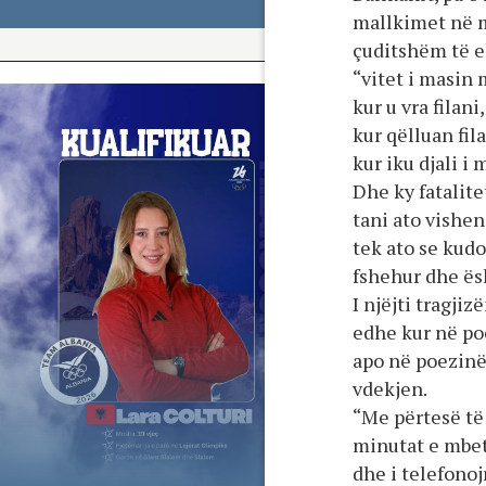
mallkimet në ma
çuditshëm të e
“vitet i masin 
kur u vra filani,
kur qëlluan fil
kur iku djali i
Dhe ky fatalite
tani ato vishe
tek ato se kudo
fshehur dhe ësh
I njëjti tragji
edhe kur në poe
apo në poezinë 
vdekjen.
“Me përtesë të
minutat e mbet
dhe i telefonoj