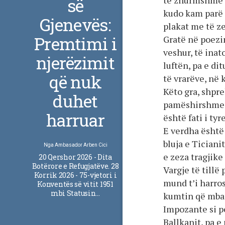
së
të zhurmshme 
kudo kam parë
Gjenevës:
plakat me të ze
Premtimi i
Gratë në poezi
veshur, të inat
njerëzimit
luftën, pa e di
që nuk
të vrarëve, në 
Këto gra, shpre
duhet
pamëshirshme. 
harruar
është fati i ty
E verdha është
bluja e Ticianit
Nga
Ambasador Arben Cici
e zeza tragjike
20 Qershor 2026 - Dita
Botërore e Refugjatëve. 28
Vargje të tillë
Korrik 2026 - 75-vjetori i
mund t’i harros
Konventës së vitit 1951
mbi Statusin…
kumtin që mbar
Impozante si p
Ballkanit, pa e