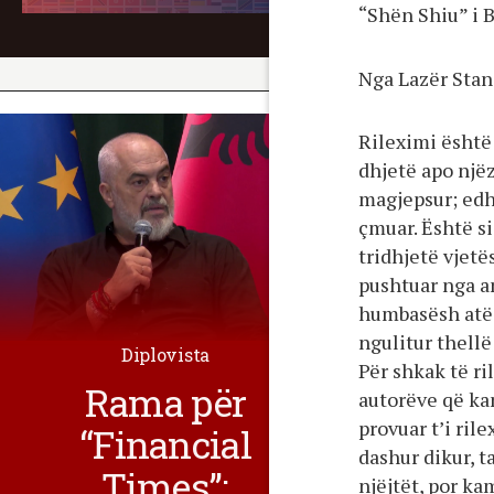
“Shën Shiu” i 
Nga Lazër Stan
Rileximi është 
dhjetë apo njëze
magjepsur; edh
çmuar. Është si
tridhjetë vjetë
pushtuar nga an
humbasësh atë 
ngulitur thell
Diplovista
Për shkak të ri
Rama për
autorëve që ka
provuar t’i rile
“Financial
dashur dikur, 
Times”:
njëjtët, por ka