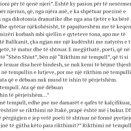
ioni për të qenë njeri”. Është ky pasion për të nesërme
ër njeriun, që, nga njëra anë, e ka shpëtuar poezinë e
 nga dikotomia dramatike dhe nga ana tjetër e ka bërë 
 dhe qytetar njëkohësisht, të papajtueshëm me të keqen
mizëri korbash mbi qiellin e qyteteve tona, apo me të
të Ballkanit, çka ngjan me një kudërshti me natyrën e t
qetë, të matur dhe të shtruar. E megjithatë, poeti, që në
të “Shën Shiut”, bën një “Rikthim në tempull”, që ti si
ke lexuar disa herë bindesh, se nuk kemi të bëjmë thjes
 në tempullin e lutjeve, por me një rikthim në tempull
 ata që e dëbuan nuk mund të ishin të përjetshëm.
 tempull. Ata që më dëbuan
shin të përjetshëm…”
në tempull, edhe pse me damarët e qafës të kalçifikuar,
ështirë se rikthimi në Itakë, prapë është më i bukur. D
lë përgjigjen e jep vetë poeti të shtruar në formë pyetjej
ejnë të gjitha këto para rikthimit?” Rikthimi në tempul