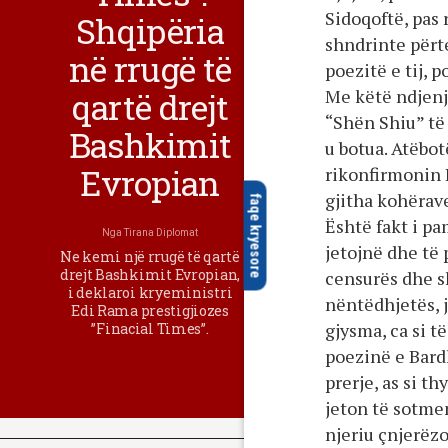
Sidoqoftë, pas 
Shqipëria
shndrinte përte
në rrugë të
poezitë e tij, p
Me këtë ndjenjë
qartë drejt
“Shën Shiu” të
Bashkimit
u botua. Atëbot
Evropian
rikonfirmonin B
gjitha kohërav
faqe kryesore
Është fakt i p
Nga
Tirana Diplomat
jetojnë dhe të 
Ne kemi një rrugë të qartë
drejt Bashkimit Evropian,
censurës dhe s
i deklaroi kryeministri
nëntëdhjetës, 
Edi Rama prestigjiozes
gjysma, ca si t
”Finacial Times”.
poezinë e Bardh
prerje, as si th
jeton të sotme
njeriu çnjerëzo