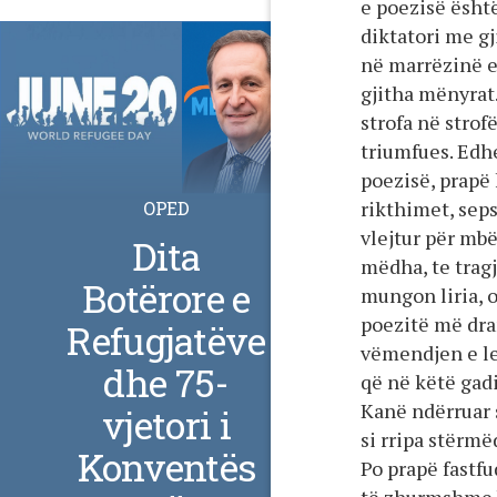
e poezisë është
diktatori me gj
në marrëzinë e
gjitha mënyrat
strofa në strof
triumfues. Edh
poezisë, prapë 
rikthimet, seps
OPED
vlejtur për mbë
Dita
mëdha, te tragj
Botërore e
mungon liria, o
poezitë më dram
Refugjatëve
vëmendjen e le
dhe 75-
që në këtë gadi
Kanë ndërruar 
vjetori i
si rripa stërmë
Konventës
Po prapë fastf