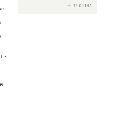
TË GJITHA
ar
Si bisedojnë trupat
ushtarake izraelite me
a
robotët?
Nga
TiranaDiplomat.com
e
Si po e luftojnë
terrorizmin shërbimet
t e
inteligjente izraelite
Nga
Or Shalom
he