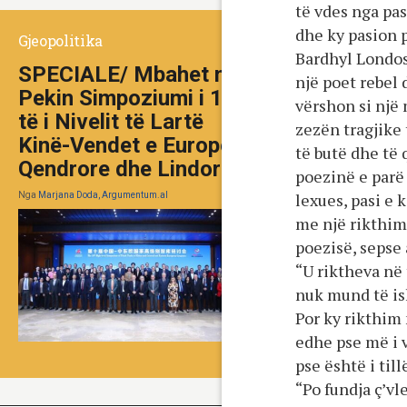
të vdes nga pas
dhe ky pasion p
Gjeopolitika
Bardhyl Londos
SPECIALE/ Mbahet në
një poet rebel
Pekin Simpoziumi i 10-
vërshon si një 
të i Nivelit të Lartë
zezën tragjike 
Kinë-Vendet e Europës
të butë dhe të 
Qendrore dhe Lindore
poezinë e parë 
lexues, pasi e 
Nga
Marjana Doda, Argumentum.al
me një rikthim
poezisë, sepse
“U riktheva në
nuk mund të i
Por ky rikthim 
edhe pse më i v
pse është i til
“Po fundja ç’vl