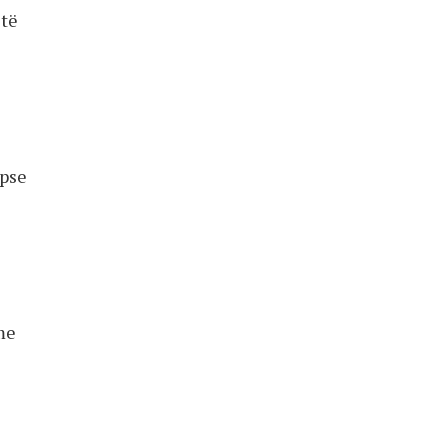
 të
 pse
me