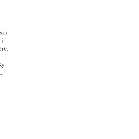
sin
 i
ërë.
Ky
.