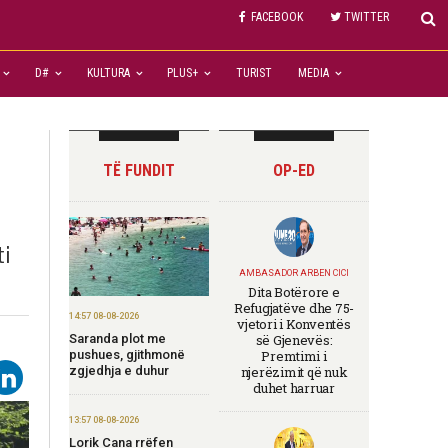
FACEBOOK
TWITTER
D#
KULTURA
PLUS+
TURIST
MEDIA
TË FUNDIT
OP-ED
ti
AMBASADOR ARBEN CICI
Dita Botërore e
Refugjatëve dhe 75-
14:57 08-08-2026
vjetori i Konventës
Saranda plot me
së Gjenevës:
pushues, gjithmonë
Premtimi i
zgjedhja e duhur
njerëzimit që nuk
duhet harruar
13:57 08-08-2026
Lorik Cana rrëfen