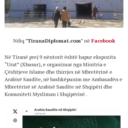
Ndiq
"TiranaDiplomat.com"
në
Facebook
Në Tiranë prej 9 nëntorit është hapur ekspozita
“Urat” (Xhusur), e organizuar nga Minitria e
Çështjeve Islame dhe thirrjes në Mbretërinë e
Arabisë Saudite, në bashkëpunim me Ambasadën e
Mbretërisë së Arabisë Saudite në Shqipëri dhe
Komuniteti Mysliman i Shqipërisë .