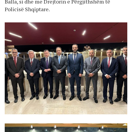
Balla, si dhe me Drejtorin e Përgjithshëm të
Policisë Shqiptare.