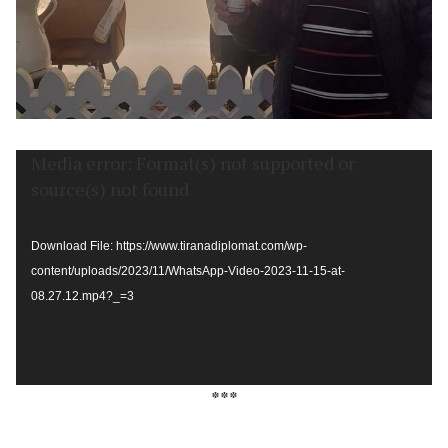
Video
Media error: Format(s) not supported or
Player
source(s) not found
Download File: https://www.tiranadiplomat.com/wp-
content/uploads/2023/11/WhatsApp-Video-2023-11-15-at-
08.27.12.mp4?_=3
***