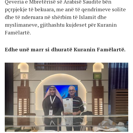
Qeveria e Mbretërisë së Arabisë Saudite bën
pçrpjekje të bekuara, me anë të qendrimeve solite
dhe të nderuara në shërbim të Islamit dhe
myslimaneve, gjithashtu kujdeset për Kuranin
Famëlartë.
Edhe unë marr si dhuratë Kuranin Famëlartë.