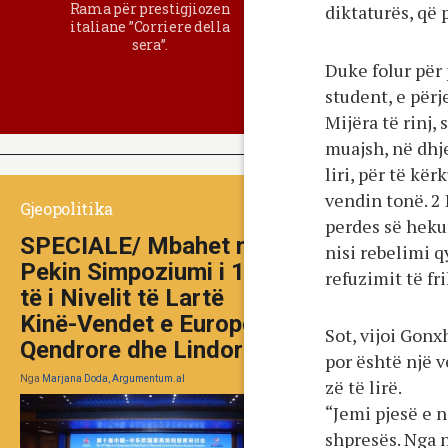
Rama për prestigjiozen
diktaturës, që 
italiane ”Corriere della
sera”.
Duke folur për 
student, e përj
Mijëra të rinj,
muajsh, në dhje
liri, për të kë
vendin tonë. 2
Gjeopolitika
perdes së heku
SPECIALE/ Mbahet në
nisi rebelimi qy
Pekin Simpoziumi i 10-
refuzimit të fr
të i Nivelit të Lartë
Kinë-Vendet e Europës
Sot, vijoi Gonx
Qendrore dhe Lindore
por është një v
Nga
Marjana Doda, Argumentum.al
zë të lirë.
“Jemi pjesë e n
shpresës. Nga n