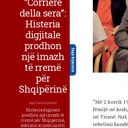
”Corriere
della sera”:
Histeria
digjitale
prodhon
faqe kryesore
një imazh
të rremë
për
Shqipërinë
“Më 2 korrik 19
Nga
Tirana Diplomat
fëmijë në krah
Histeria digjitale
prodhon një imazh të
në Tiranë. Nuk 
rremë për Shqipërinë,
rebelimi kundër
deklaroi kryeministri