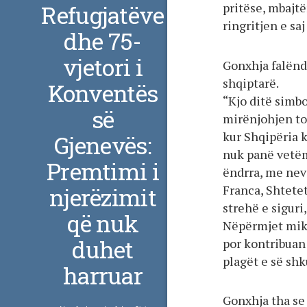
pritëse, mbajt
Refugjatëve
ringritjen e s
dhe 75-
vjetori i
Gonxhja falënd
shqiptarë.
Konventës
“Kjo ditë simb
së
mirënjohjen ton
kur Shqipëria k
Gjenevës:
nuk panë vetëm
Premtimi i
ëndrra, me nevo
Franca, Shtete
njerëzimit
strehë e siguri
që nuk
Nëpërmjet mikp
duhet
por kontribuan 
plagët e së shk
harruar
Gonxhja tha se