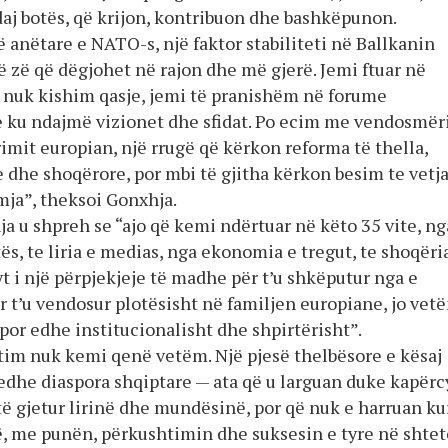
daj botës, që krijon, kontribuon dhe bashkëpunon.
 anëtare e NATO-s, një faktor stabiliteti në Ballkanin
 zë që dëgjohet në rajon dhe më gjerë. Jemi ftuar në
r nuk kishim qasje, jemi të pranishëm në forume
ku ndajmë vizionet dhe sfidat. Po ecim me vendosmër
imit europian, një rrugë që kërkon reforma të thella,
e dhe shoqërore, por mbi të gjitha kërkon besim te vetj
mja”, theksoi Gonxhja.
a u shpreh se “ajo që kemi ndërtuar në këto 35 vite, ng
jtës, te liria e medias, nga ekonomia e tregut, te shoqëri
ryt i një përpjekjeje të madhe për t’u shkëputur nga e
r t’u vendosur plotësisht në familjen europiane, jo vet
 por edhe institucionalisht dhe shpirtërisht”.
tim nuk kemi qenë vetëm. Një pjesë thelbësore e kësaj
 edhe diaspora shqiptare — ata që u larguan duke kapërc
të gjetur lirinë dhe mundësinë, por që nuk e harruan ku
ë, me punën, përkushtimin dhe suksesin e tyre në shtet