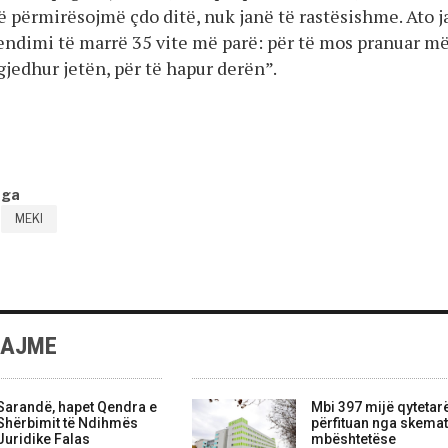
ë përmirësojmë çdo ditë, nuk janë të rastësishme. Ato 
vendimi të marrë 35 vite më parë: për të mos pranuar m
zgjedhur jetën, për të hapur derën”.
nga
MEKI
LAJME
Sarandë, hapet Qendra e
Mbi 397 mijë qytetar
Shërbimit të Ndihmës
përfituan nga skemat
Juridike Falas
mbështetëse