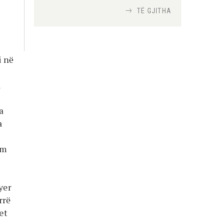
TË GJITHA
Si bisedojnë trupat
ushtarake izraelite me
robotët?
i në
Nga
TiranaDiplomat.com
a
Si po e luftojnë
terrorizmin shërbimet
a
inteligjente izraelite
a
Nga
Or Shalom
ëm
yer
rrë
et