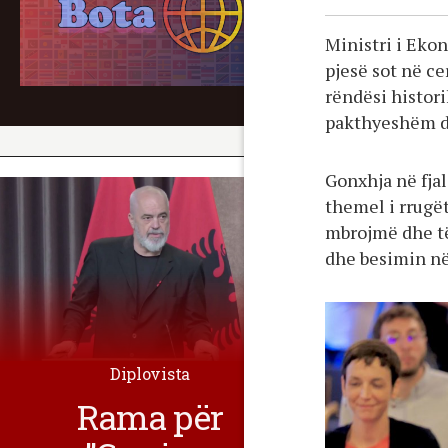
Ministri i Eko
pjesë sot në c
rëndësi histori
pakthyeshëm dr
Gonxhja në fjal
themel i rrugë
mbrojmë dhe të 
dhe besimin në
Diplovista
Rama për