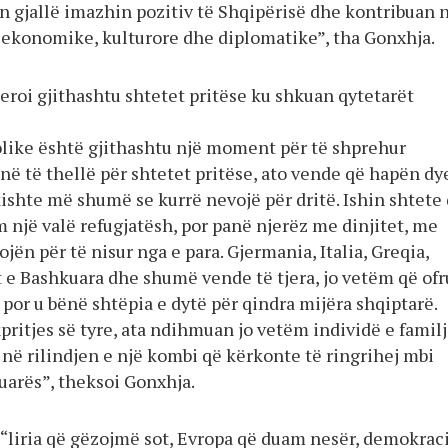
ën gjallë imazhin pozitiv të Shqipërisë dhe kontribuan 
aj ekonomike, kulturore dhe diplomatike”, tha Gonxhja.
eroi gjithashtu shtetet pritëse ku shkuan qytetarët
olike është gjithashtu një moment për të shprehur
ë të thellë për shtetet pritëse, ato vende që hapën dy
ishte më shumë se kurrë nevojë për dritë. Ishin shtete
 një valë refugjatësh, por panë njerëz me dinjitet, me
jën për të nisur nga e para. Gjermania, Italia, Greqia,
t e Bashkuara dhe shumë vende të tjera, jo vetëm që of
, por u bënë shtëpia e dytë për qindra mijëra shqiptarë.
ritjes së tyre, ata ndihmuan jo vetëm individë e familj
në rilindjen e një kombi që kërkonte të ringrihej mbi
uarës”, theksoi Gonxhja.
 “liria që gëzojmë sot, Evropa që duam nesër, demokrac