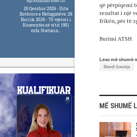
Nga
Ambasador Arben Cici
që përpiqemi t
20 Qershor 2026 - Dita
rezultat i një 
Botërore e Refugjatëve. 28
Korrik 2026 - 75-vjetori i
frikën, për të 
Konventës së vitit 1951
mbi Statusin…
Burimi ATSH
Lexo më shumë 
Blendi Gonxhja
MË SHUMË 