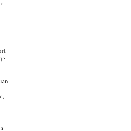
në
ert
 që
ruan
e,
ia