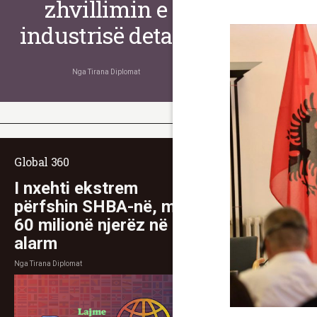
zhvillimin e
industrisë detare
Nga
Tirana Diplomat
Global 360
I nxehti ekstrem
përfshin SHBA-në, mbi
60 milionë njerëz në
alarm
Nga
Tirana Diplomat