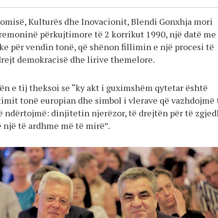
nomisë, Kulturës dhe Inovacionit, Blendi Gonxhja mori
eremoninë përkujtimore të 2 korrikut 1990, një datë me
ke për vendin tonë, që shënon fillimin e një procesi të
ejt demokracisë dhe lirive themelore.
ën e tij theksoi se “ky akt i guximshëm qytetar është
timit tonë europian dhe simbol i vlerave që vazhdojmë 
ndërtojmë: dinjitetin njerëzor, të drejtën për të zgje
 një të ardhme më të mirë”.