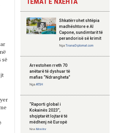
TEMAT E NXEHTA
.
Nga
Tirana Diplomat
Shkatërrohet shtëpia
Hoxha takim me
madhështore e Al
zyrtarë të lartë të
Capone, sundimtarit të
DASH: Angazhim i
perandorisë së krimit
uar
përbashkët për
Nga
TiranaDiplomat.com
forcimin e partneritetit
 në
strategjik
 së
Nga
Tirana Diplomat
Arrestohen rreth 70
anëtarë të dyshuar të
jt
mafias “Ndrangheta”
Nga
ATSH
ryer
“Raporti global i
 me
Kokainës 2023”,
shqiptarët lojtarë të
ë
mëdhenj në Europë
Nga
Monitor