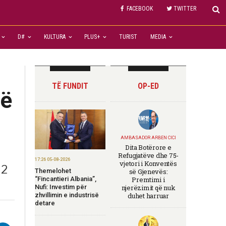
FACEBOOK
TWITTER
D#
KULTURA
PLUS+
TURIST
MEDIA
TË FUNDIT
OP-ED
të
AMBASADOR ARBEN CICI
Dita Botërore e
Refugjatëve dhe 75-
17:26 05-08-2026
vjetori i Konventës
 2
Themelohet
së Gjenevës:
“Fincantieri Albania”,
Premtimi i
Nufi: Investim për
njerëzimit që nuk
zhvillimin e industrisë
duhet harruar
detare