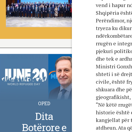
vend i hapur n
Shqipëria është
Perëndimor, një
tryeza ku diku
ndërkombëtare 
rrugën e integr
pjekuri politik
dhe tek e ardh
Ministri Gonxhj
shteti i së dre
civile, është f
shkuara dhe pë
gjeografikisht,
OPED
“Në këtë rrugë
historie është
Dita
kangjellat për 
Botërore e
atdheun. Ata q