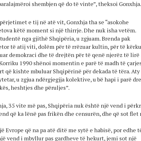
paralajmëroi shembjen që do të vinte”, theksoi Gonxhja
përjetimet e tij në atë vit, Gonxhja tha se “asokohe
etova këtë moment si një thirrje. Dhe nuk isha vetëm.
 studentë nga gjithë Shqipëria, u zgjuam. Brenda pak
tor të atij viti, dolëm për të rrëzuar kultin, për të kërk
rkuar demokraci dhe të drejtën për të qenë njerëz të lirë
 Korriku 1990 shënoi momentin e parë të madh të çarjes
rt që kishte mbuluar Shqipërinë për dekada të tëra. Aty
tetar, u zgjua ndërgjegjja kolektive, u bë hapi i parë dre
ikës, heshtjes dhe përuljes”.
hja, 35 vite më pas, Shqipëria nuk është një vend i përk
end që ka lënë pas frikën dhe censurën, dhe që sot flet
jë Evrope që na pa atë ditë me sytë e habisë, por edhe t
jë vend i mbyllur pas gardheve të hekurt, jemi sot një