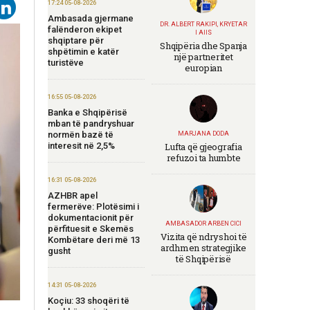
17:24 05-08-2026
Ambasada gjermane
DR. ALBERT RAKIPI, KRYETAR
falënderon ekipet
I AIIS
shqiptare për
Shqipëria dhe Spanja
shpëtimin e katër
një partneritet
turistëve
europian
16:55 05-08-2026
Banka e Shqipërisë
mban të pandryshuar
normën bazë të
MARJANA DODA
interesit në 2,5%
Lufta që gjeografia
refuzoi ta humbte
16:31 05-08-2026
AZHBR apel
fermerëve: Plotësimi i
dokumentacionit për
AMBASADOR ARBEN CICI
përfituesit e Skemës
Vizita që ndryshoi të
Kombëtare deri më 13
ardhmen strategjike
gusht
të Shqipërisë
14:31 05-08-2026
Koçiu: 33 shoqëri të