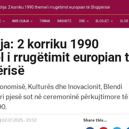
hja: 2 korriku 1990 themel i rrugëtimit europian të Shqipërisë
E
AMB.HUAJA
TIRANA
BASHKITE
ORG
BLOGJET
GLOB
a: 2 korriku 1990
 i rrugëtimit europian 
ërisë
konomisë, Kulturës dhe Inovacionit, Blendi
i pjesë sot në ceremoninë përkujtimore të
90.
:
02.07.2025 - 23:52
Share this...