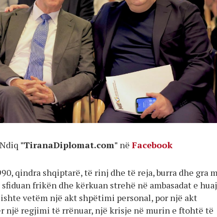
Ndiq
"TiranaDiplomat.com"
në
Facebook
90, qindra shqiptarë, të rinj dhe të reja, burra dhe gra 
, sfiduan frikën dhe kërkuan strehë në ambasadat e hua
ishte vetëm një akt shpëtimi personal, por një akt
 një regjimi të rrënuar, një krisje në murin e ftohtë të