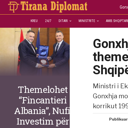
Gonx
KREU
24/7
DITARI
MINISTRITE
AMB.SHQIPTAR
Gonxhj
themel
Shqip
Ministri i E
Themelohet
Gonxhja mor
“Fincantieri
korrikut 19
Albania”, Nufi:
Investim për
Publikuar