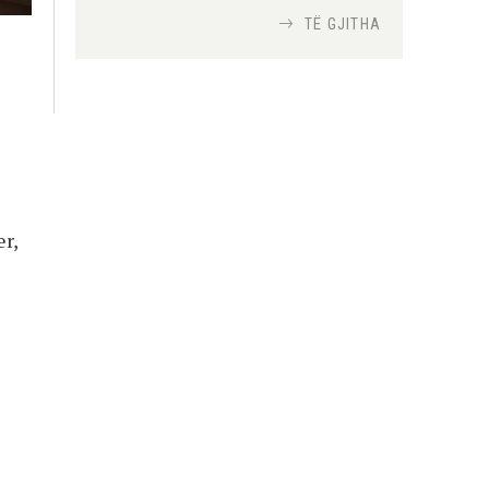
TË GJITHA
Si bisedojnë trupat
ushtarake izraelite me
robotët?
Nga
TiranaDiplomat.com
Si po e luftojnë
terrorizmin shërbimet
r,
inteligjente izraelite
Nga
Or Shalom
ë