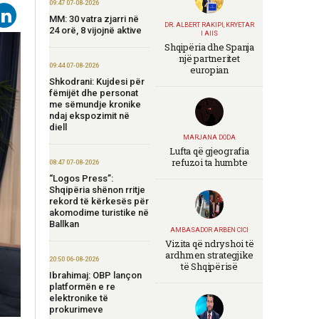
09:47 07-08-2026
MM: 30 vatra zjarri në
DR. ALBERT RAKIPI, KRYETAR
24 orë, 8 vijojnë aktive
I AIIS
Shqipëria dhe Spanja
një partneritet
09:44 07-08-2026
europian
Shkodrani: Kujdesi për
fëmijët dhe personat
me sëmundje kronike
ndaj ekspozimit në
diell
MARJANA DODA
Lufta që gjeografia
refuzoi ta humbte
08:47 07-08-2026
“Logos Press”:
Shqipëria shënon rritje
rekord të kërkesës për
akomodime turistike në
Ballkan
AMBASADOR ARBEN CICI
Vizita që ndryshoi të
ardhmen strategjike
20:50 06-08-2026
të Shqipërisë
Ibrahimaj: OBP lançon
platformën e re
elektronike të
prokurimeve