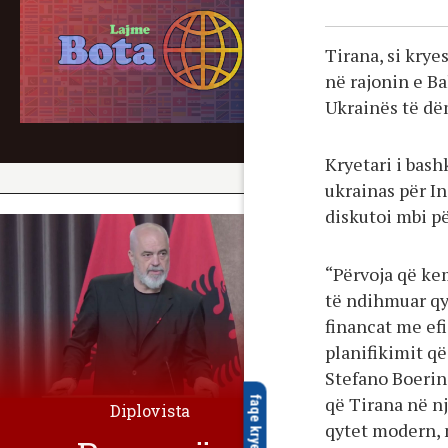
Tirana, si krye
në rajonin e Ba
Ukrainës të dë
Kryetari i bash
ukrainas për I
diskutoi mbi p
“Përvoja që ke
të ndihmuar qyt
financat me ef
planifikimit që
Stefano Boerin 
që Tirana në n
faqe kryesore
Diplovista
qytet modern, 