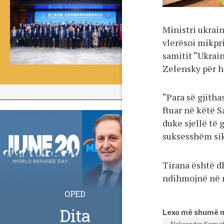
Ministri ukrai
vlerësoi mikpr
samitit “Ukrain
Zelensky për h
“Para së gjitha
ftuar në këtë S
duke sjellë të 
suksesshëm sik
Tirana është dh
ndihmojnë në r
OPED
Dita
Lexo më shumë 