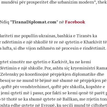
 mundësi për prosperitet dhe urbanizim modern”, thek
Ndiq
"TiranaDiplomat.com"
në
Facebook
ariteti me popullin ukrainas, bashkia e Tiranës ka
 ndërtimin e një shkollë të re në qytetin e Kharkivit të
 lufta, si dhe vijon ndihmën në procesin e rindërtimit.
qytet simotër me qytetin e Karkivit, ku ne kemi
ërtimin e një shkolle. Por, ashtu siç kryeministri Ram
 Zelensky po koordinojnë përpjekjen diplomatike dhe
 besoj se ne mund të bëjmë më shumë në përpjekjen pë
 qoftë për vendstrehimet, qoftë për shkolla, kopshte e
jemi qyteti më i pasur, por fakti se kemi qenë të parët 
 të thotë se ka shumë qytete në Ballkan, me rrjetin to
oshta edhe qytete në Evropë, ku secili mund të çiftohet