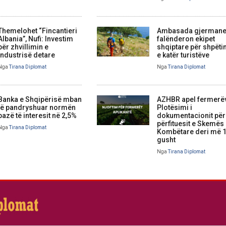
Themelohet “Fincantieri
Ambasada gjerman
Albania”, Nufi: Investim
falënderon ekipet
për zhvillimin e
shqiptare për shpëti
industrisë detare
e katër turistëve
Nga
Tirana Diplomat
Nga
Tirana Diplomat
Banka e Shqipërisë mban
AZHBR apel fermerë
të pandryshuar normën
Plotësimi i
bazë të interesit në 2,5%
dokumentacionit për
përfituesit e Skemës
Nga
Tirana Diplomat
Kombëtare deri më 
gusht
Nga
Tirana Diplomat