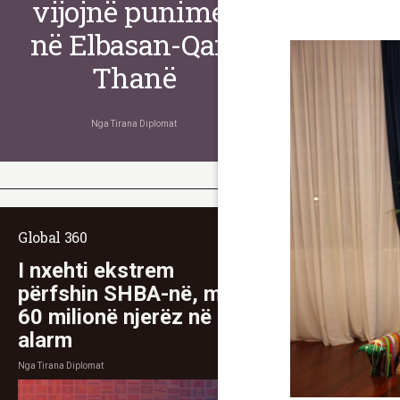
vijojnë punimet
në Elbasan-Qafë
Thanë
Nga
Tirana Diplomat
Global 360
I nxehti ekstrem
përfshin SHBA-në, mbi
60 milionë njerëz në
alarm
Nga
Tirana Diplomat