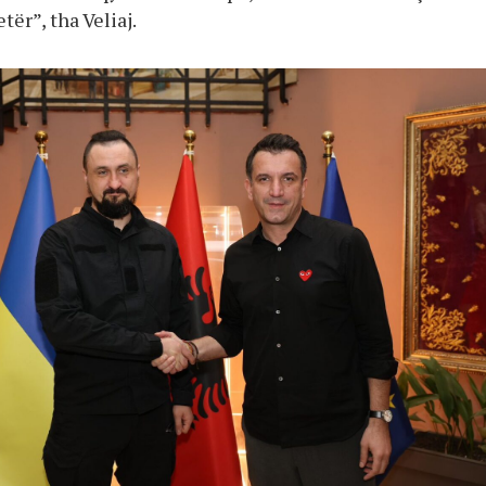
tër”, tha Veliaj.