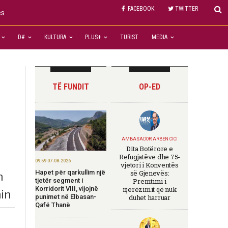
FACEBOOK
TWITTER
ës
D#
KULTURA
PLUS+
TURIST
MEDIA
TË FUNDIT
OP-ED
AMBASADOR ARBEN CICI
Dita Botërore e
Refugjatëve dhe 75-
09:59 07-08-2026
vjetori i Konventës
Hapet për qarkullim një
së Gjenevës:
n
tjetër segment i
Premtimi i
Korridorit VIII, vijojnë
njerëzimit që nuk
in
punimet në Elbasan-
duhet harruar
Qafë Thanë