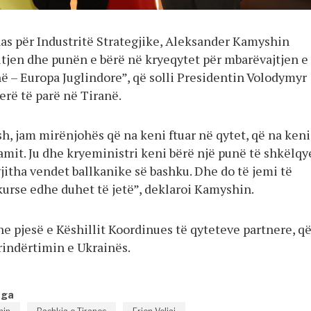
nas për Industritë Strategjike, Aleksander Kamyshin
itjen dhe punën e bërë në kryeqytet për mbarëvajtjen e
ë – Europa Juglindore”, që solli Presidentin Volodymyr
erë të parë në Tiranë.
sh, jam mirënjohës që na keni ftuar në qytet, që na keni
amit. Ju dhe kryeministri keni bërë një punë të shkëlqye
gjitha vendet ballkanike së bashku. Dhe do të jemi të
urse edhe duhet të jetë”, deklaroi Kamyshin.
e pjesë e Këshillit Koordinues të qyteteve partnere, q
indërtimin e Ukrainës.
nga