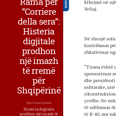
Rama për
kthejmë në një
”Corriere
Veliaj.
della sera”:
Histeria
digjitale
Në shenjë solid
kontribuuar për
prodhon
shkatërruar nga
një imazh
“Tirana është 
të rremë
sponsorizuar nd
për
dhe presidenti
ushtarake, unë
Shqipërinë
rikonstruksion,
çerdhe. Ne nuk 
Nga
Tirana Diplomat
të ndihmuar do
Histeria digjitale
të B-40, por nd
prodhon një imazh të