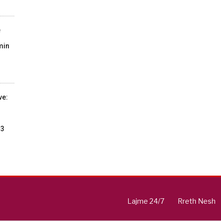
e
min
ve:
13
Lajme 24/7
Rreth Nesh