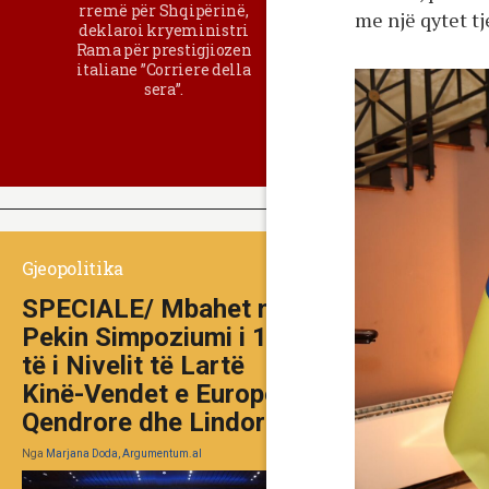
rremë për Shqipërinë,
me një qytet tje
deklaroi kryeministri
Rama për prestigjiozen
italiane ”Corriere della
sera”.
Gjeopolitika
SPECIALE/ Mbahet në
Pekin Simpoziumi i 10-
të i Nivelit të Lartë
Kinë-Vendet e Europës
Qendrore dhe Lindore
Nga
Marjana Doda, Argumentum.al