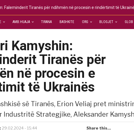
n: Faleminderit Tiranës për ndihmën në procesin e rindërtimit të Ukrain
E
AMB.HUAJA
TIRANA
BASHKITE
ORG
BLOGJET
GLOB
ri Kamyshin:
nderit Tiranës për
ën në procesin e
timit të Ukrainës
ashkisë së Tiranës, Erion Veliaj pret ministri
r Industritë Strategjike, Aleksander Kamysh
:
29.02.2024 - 15:44
Share this...