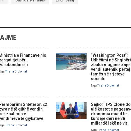
hin
Bashkia e Tiranes
Erion Veliaj
LAJME
Ministria e Financave nis
“Washington Post”:
përgatitjet për
Udhëtimi në Shqipëri
Eurobondin e ri
zbuloi magjinë e një
vendi autentik, përtej
Nga
Tirana Diplomat
famës së rrjeteve
sociale
Nga
Tirana Diplomat
Përmbarimi Shtetëror, 22
Sejko: TIPS Clone do
zyra në të gjithë vendin
ulë kostot e pagesav
për zbatimin e
ekonomia mund të
vendimeve të gjykatave
kursejë deri në 38
miliardë lekë në vit
Nga
Tirana Diplomat
Nga
Tirana Diplomat