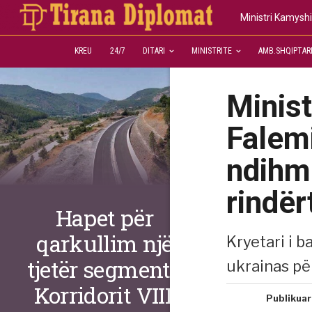
Ministri Kamyshi
KREU
24/7
DITARI
MINISTRITE
AMB.SHQIPTAR
Minist
Falemi
ndihm
rindër
Hapet për
qarkullim një
Kryetari i b
tjetër segment i
ukrainas pë
Korridorit VIII,
Publikuar