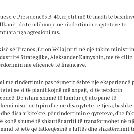
suese e Presidencës B-40, rrjetit më të madh të bashkiv
llkanit, do të ndihmojë në rindërtimin e qyteteve të
mtuara nga agresioni rus.
kisë së Tiranës, Erion Veliaj priti në një takim ministri
ndustritë Strategjike, Aleksander Kamyshin, me të cilin
ërdorimin me efiçencë të financave.
mi me rindërtimin pas tërmetit është një eksperiencë 
etet se si të planifikojnë më shpejt, si të përdorin
icencë. Do ishim shumë të lumtur që ato punë të
 kemi nisur në Irpin dhe në disa qytete të tjera, bashkë
dhe disa arkitektë, për rindërtimin e qyteteve, dhe fak
jë kohë shumë të shkurtër arriti të transformohet në nj
mund të jetë që fatkeqësinë e luftës dhe shkatërrimit t