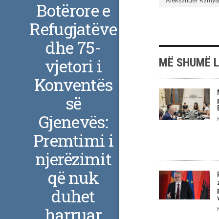
Aleksander Kamys
Botërore e
Refugjatëve
dhe 75-
vjetori i
MË SHUMË 
Konventës
së
Gjenevës:
Premtimi i
njerëzimit
që nuk
duhet
harruar