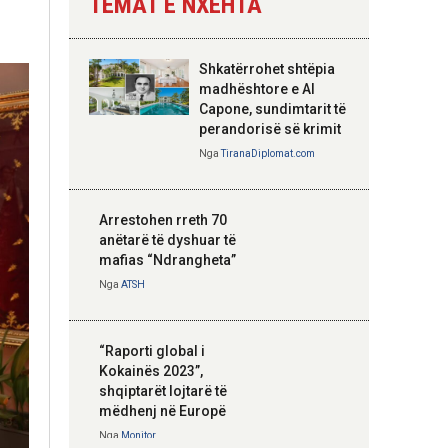
TEMAT E NXEHTA
Nga
Tirana Diplomat
Shkatërrohet shtëpia
Hoxha takim me
madhështore e Al
zyrtarë të lartë të
Capone, sundimtarit të
DASH: Angazhim i
perandorisë së krimit
përbashkët për
Nga
TiranaDiplomat.com
forcimin e partneritetit
strategjik
Nga
Tirana Diplomat
Arrestohen rreth 70
anëtarë të dyshuar të
mafias “Ndrangheta”
Nga
ATSH
“Raporti global i
Kokainës 2023”,
shqiptarët lojtarë të
mëdhenj në Europë
Nga
Monitor