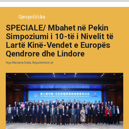
Gjeopolitika
SPECIALE/ Mbahet në Pekin
Simpoziumi i 10-të i Nivelit të
Lartë Kinë-Vendet e Europës
Qendrore dhe Lindore
Nga
Marjana Doda, Argumentum.al