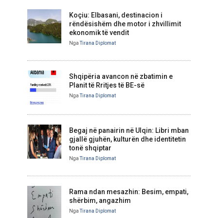
Koçiu: Elbasani, destinacion i
rëndësishëm dhe motor i zhvillimit
ekonomik të vendit
Nga
Tirana Diplomat
Shqipëria avancon në zbatimin e
Planit të Rritjes të BE-së
Nga
Tirana Diplomat
Begaj në panairin në Ulqin: Libri mban
gjallë gjuhën, kulturën dhe identitetin
tonë shqiptar
Nga
Tirana Diplomat
Rama ndan mesazhin: Besim, empati,
shërbim, angazhim
Nga
Tirana Diplomat