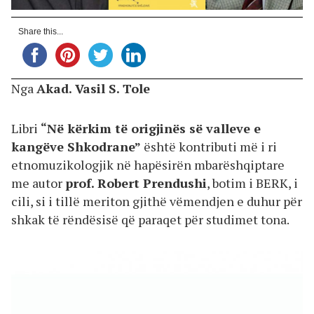
Share this...
Nga
Akad. Vasil S. Tole
Libri
“Në kërkim të origjinës së valleve e
kangëve Shkodrane”
është kontributi më i ri
etnomuzikologjik në hapësirën mbarëshqiptare
me autor
prof. Robert Prendushi
, botim i BERK, i
cili, si i tillë meriton gjithë vëmendjen e duhur për
shkak të rëndësisë që paraqet për studimet tona.