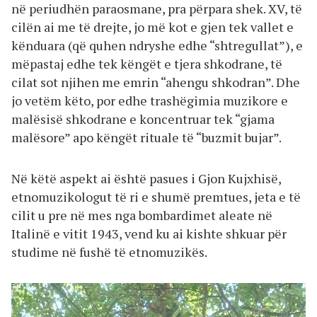
në periudhën paraosmane, pra përpara shek. XV, të
cilën ai me të drejte, jo më kot e gjen tek vallet e
kënduara (që quhen ndryshe edhe “shtregullat”), e
mëpastaj edhe tek këngët e tjera shkodrane, të
cilat sot njihen me emrin “ahengu shkodran”. Dhe
jo vetëm këto, por edhe trashëgimia muzikore e
malësisë shkodrane e koncentruar tek “gjama
malësore” apo këngët rituale të “buzmit bujar”.
Në këtë aspekt ai është pasues i Gjon Kujxhisë,
etnomuzikologut të ri e shumë premtues, jeta e të
cilit u pre në mes nga bombardimet aleate në
Italinë e vitit 1943, vend ku ai kishte shkuar për
studime në fushë të etnomuzikës.