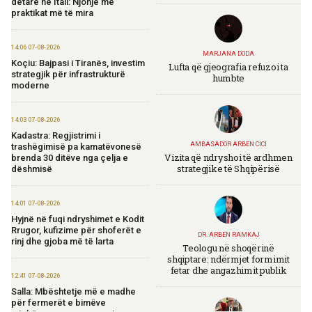
detare në Itali: Njohje me
praktikat më të mira
14:06 07-08-2026
MARJANA DODA
Koçiu: Bajpasi i Tiranës, investim
Lufta që gjeografia refuzoi ta
strategjik për infrastrukturë
humbte
moderne
14:03 07-08-2026
Kadastra: Regjistrimi i
AMBASADOR ARBEN CICI
trashëgimisë pa kamatëvonesë
Vizita që ndryshoi të ardhmen
brenda 30 ditëve nga çelja e
strategjike të Shqipërisë
dëshmisë
14:01 07-08-2026
Hyjnë në fuqi ndryshimet e Kodit
Rrugor, kufizime për shoferët e
DR. ARBEN RAMKAJ
rinj dhe gjoba më të larta
Teologu në shoqërinë
shqiptare: ndërmjet formimit
fetar dhe angazhimit publik
12:41 07-08-2026
Salla: Mbështetje më e madhe
për fermerët e bimëve