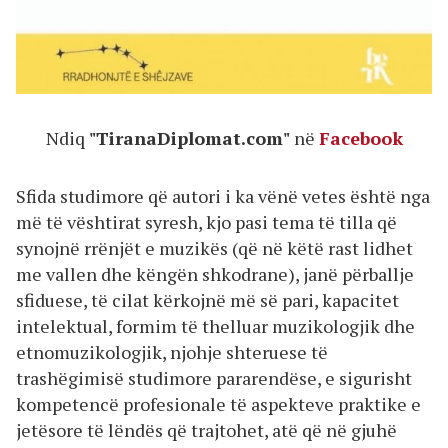
Ndiq
"TiranaDiplomat.com"
në
Facebook
Sfida studimore që autori i ka vënë vetes është nga
më të vështirat syresh, kjo pasi tema të tilla që
synojnë rrënjët e muzikës (që në këtë rast lidhet
me vallen dhe këngën shkodrane), janë përballje
sfiduese, të cilat kërkojnë më së pari, kapacitet
intelektual, formim të thelluar muzikologjik dhe
etnomuzikologjik, njohje shteruese të
trashëgimisë studimore pararendëse, e sigurisht
kompetencë profesionale të aspekteve praktike e
jetësore të lëndës që trajtohet, atë që në gjuhë