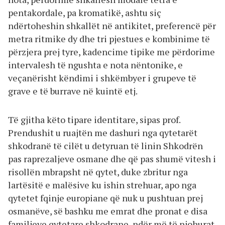
pentakordale, pa kromatikë, ashtu siç
ndërtoheshin shkallët në antikitet, preferencë për
metra ritmike dy dhe tri pjestues e kombinime të
përzjera prej tyre, kadencime tipike me përdorime
intervalesh të ngushta e nota nëntonike, e
veçanërisht këndimi i shkëmbyer i grupeve të
grave e të burrave në kuintë etj.
Të gjitha këto tipare identitare, sipas prof.
Prendushit u ruajtën me dashuri nga qytetarët
shkodranë të cilët u detyruan të linin Shkodrën
pas raprezaljeve osmane dhe që pas shumë vitesh i
risollën mbrapsht në qytet, duke zbritur nga
lartësitë e malësive ku ishin strehuar, apo nga
qytetet fqinje europiane që nuk u pushtuan prej
osmanëve, së bashku me emrat dhe pronat e disa
familjeve qytetare shkodrane, ndër më të njohurat