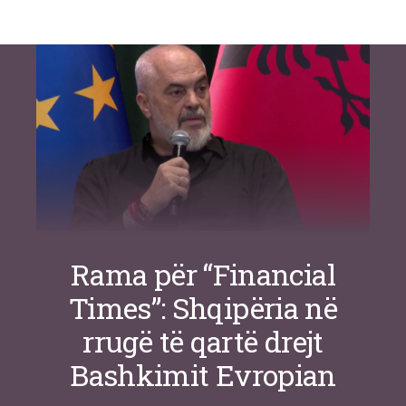
Si po e luftojnë terrorizmin shërbimet
inteligjente izraelite
Nga
Or Shalom
Rama për “Financial
Times”: Shqipëria në
rrugë të qartë drejt
Bashkimit Evropian