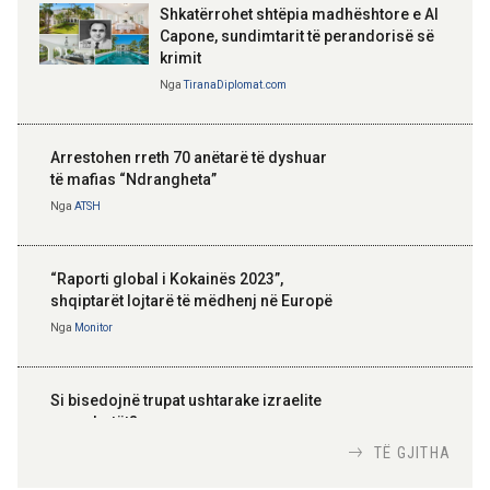
Shkatërrohet shtëpia madhështore e Al
Capone, sundimtarit të perandorisë së
krimit
Nga
TiranaDiplomat.com
Arrestohen rreth 70 anëtarë të dyshuar
të mafias “Ndrangheta”
Nga
ATSH
“Raporti global i Kokainës 2023”,
shqiptarët lojtarë të mëdhenj në Europë
Nga
Monitor
Si bisedojnë trupat ushtarake izraelite
me robotët?
Nga
TiranaDiplomat.com
TË GJITHA