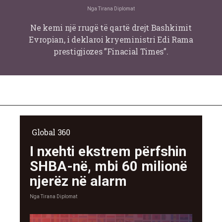
Nga
Tirana Diplomat
Ne kemi një rrugë të qartë drejt Bashkimit
Evropian, i deklaroi kryeministri Edi Rama
prestigjiozes ”Finacial Times”.
Global 360
I nxehti ekstrem përfshin
SHBA-në, mbi 60 milionë
njerëz në alarm
Nga
Tirana Diplomat