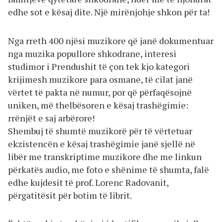
edhe sot e kësaj dite. Një mirënjohje shkon për ta!
Nga rreth 400 njësi muzikore që janë dokumentuar
nga muzika popullore shkodrane, interesi
studimor i Prendushit të çon tek kjo kategori
krijimesh muzikore para osmane, të cilat janë
vërtet të pakta në numur, por që përfaqësojnë
uniken, më thelbësoren e kësaj trashëgimie:
rrënjët e saj arbërore!
Shembuj të shumtë muzikorë për të vërtetuar
ekzistencën e kësaj trashëgimie janë sjellë në
libër me transkriptime muzikore dhe me linkun
përkatës audio, me foto e shënime të shumta, falë
edhe kujdesit të prof. Lorenc Radovanit,
përgatitësit për botim të librit.