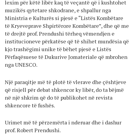
lexim për këtë libër kaq të veçantë që i kushtohet
muzikës qytetare shkodrane, e shpallur nga
Ministria e Kulturës si pjesë e “Listës Kombëtare
të Kryeveprave Shpirtërore Kombëtare”, dhe që me
të drejtë prof. Prendushi tërheq vëmendjen e
institucioneve përkatëse që të shihet mundësia që
kjo trashëgimi unike të bëhet pjesë e Listës
Përfaqësuese të Dukurive Jomateriale që mbrohen
nga UNESCO.
Një paraqitje më të plotë të vlerave dhe çështjeve
që risjell për debat shkencor ky libër, do ta bëjmë
në një shkrim që do të publikohet në revista
shkencore të fushës.
Urimet më të përzemërta i nderuar dhe i dashur
prof. Robert Prendushi.