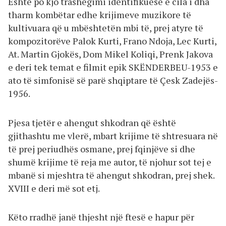
Është po kjo trashëgimi identifikuese e cila i dha
tharm kombëtar edhe krijimeve muzikore të
kultivuara që u mbështetën mbi të, prej atyre të
kompozitorëve Palok Kurti, Frano Ndoja, Lec Kurti,
At. Martin Gjokës, Dom Mikel Koliqi, Prenk Jakova
e deri tek temat e filmit epik SKËNDERBEU-1953 e
ato të simfonisë së parë shqiptare të Çesk Zadejës-
1956.
Pjesa tjetër e ahengut shkodran që është
gjithashtu me vlerë, mbart krijime të shtresuara në
të prej periudhës osmane, prej fqinjëve si dhe
shumë krijime të reja me autor, të njohur sot tej e
mbanë si mjeshtra të ahengut shkodran, prej shek.
XVIII e deri më sot etj.
Këto rradhë janë thjesht një ftesë e hapur për