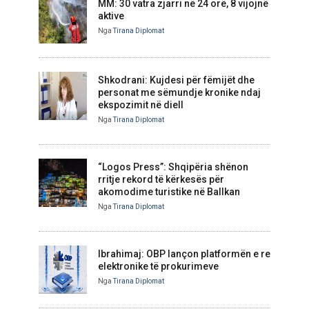
MM: 30 vatra zjarri në 24 orë, 8 vijojnë
aktive
Nga
Tirana Diplomat
Shkodrani: Kujdesi për fëmijët dhe
personat me sëmundje kronike ndaj
ekspozimit në diell
Nga
Tirana Diplomat
“Logos Press”: Shqipëria shënon
rritje rekord të kërkesës për
akomodime turistike në Ballkan
Nga
Tirana Diplomat
Ibrahimaj: OBP lançon platformën e re
elektronike të prokurimeve
Nga
Tirana Diplomat