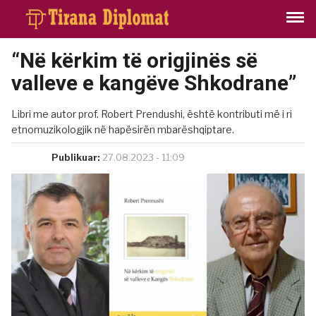
“Në kërkim të origjinës së
valleve e kangëve Shkodrane”
Libri me autor prof. Robert Prendushi, është kontributi më i ri
etnomuzikologjik në hapësirën mbarëshqiptare.
Publikuar:
27.08.2023 - 11:09