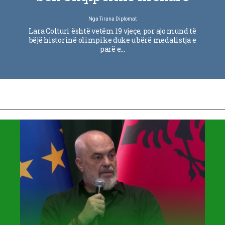
Nga
Tirana Diplomat
Lara Colturi është vetëm 19 vjeçe, por ajo mund të
bëjë historinë olimpike duke u bërë medalistja e
parë e…