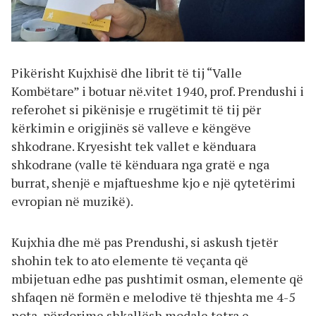
Pikërisht Kujxhisë dhe librit të tij “Valle
Kombëtare” i botuar në.vitet 1940, prof. Prendushi i
referohet si pikënisje e rrugëtimit të tij për
kërkimin e origjinës së valleve e këngëve
shkodrane. Kryesisht tek vallet e kënduara
shkodrane (valle të kënduara nga gratë e nga
burrat, shenjë e mjaftueshme kjo e një qytetërimi
evropian në muzikë).
Kujxhia dhe më pas Prendushi, si askush tjetër
shohin tek to ato elemente të veçanta që
mbijetuan edhe pas pushtimit osman, elemente që
shfaqen në formën e melodive të thjeshta me 4-5
nota, përdorime shkallësh modale tetra e