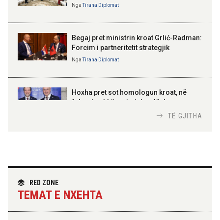
Nga
Tirana Diplomat
BAJRAM BEGAJ, PRESIDENTI I REPUBLIKËS
SË SHQIPËRISË
Gëzuar Ditën e Pavarësisë,
Kosovë!
Begaj pret ministrin kroat Grlić-Radman:
Forcim i partneritetit strategjik
Nga
Tirana Diplomat
AMER JUKA
100-vjetori i themelimit të
Hoxha pret sot homologun kroat, në
Urdhrit të Skënderbeut
fokus bashkëpunimi dypalësh
Nga
Tirana Diplomat
TË GJITHA
Hoxha takim me zyrtarë të lartë të DASH:
Angazhim i përbashkët për forcimin e
partneritetit strategjik
Nga
Tirana Diplomat
RED ZONE
TEMAT E NXEHTA