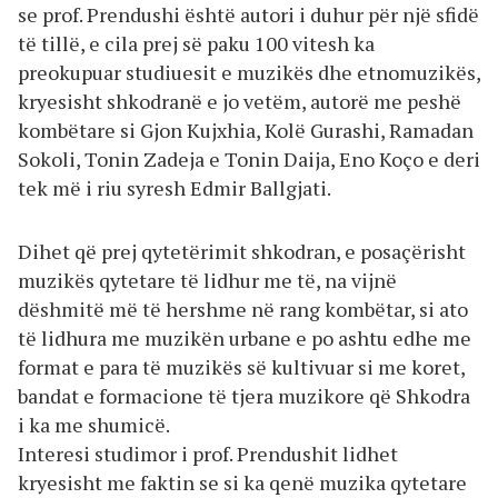
se prof. Prendushi është autori i duhur për një sfidë
të tillë, e cila prej së paku 100 vitesh ka
preokupuar studiuesit e muzikës dhe etnomuzikës,
kryesisht shkodranë e jo vetëm, autorë me peshë
kombëtare si Gjon Kujxhia, Kolë Gurashi, Ramadan
Sokoli, Tonin Zadeja e Tonin Daija, Eno Koço e deri
tek më i riu syresh Edmir Ballgjati.
Dihet që prej qytetërimit shkodran, e posaçërisht
muzikës qytetare të lidhur me të, na vijnë
dëshmitë më të hershme në rang kombëtar, si ato
të lidhura me muzikën urbane e po ashtu edhe me
format e para të muzikës së kultivuar si me koret,
bandat e formacione të tjera muzikore që Shkodra
i ka me shumicë.
Interesi studimor i prof. Prendushit lidhet
kryesisht me faktin se si ka qenë muzika qytetare