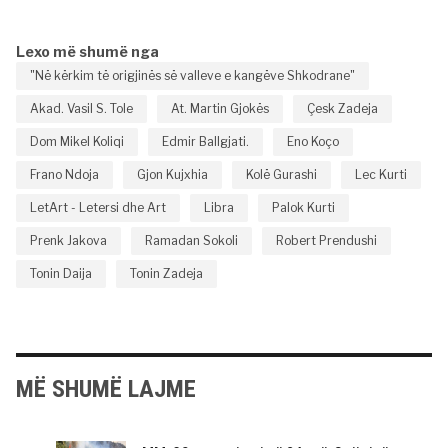
Lexo më shumë nga
"Në kërkim të origjinës së valleve e kangëve Shkodrane"
Akad. Vasil S. Tole
At. Martin Gjokës
Çesk Zadeja
Dom Mikel Koliqi
Edmir Ballgjati.
Eno Koço
Frano Ndoja
Gjon Kujxhia
Kolë Gurashi
Lec Kurti
LetArt - Letersi dhe Art
Libra
Palok Kurti
Prenk Jakova
Ramadan Sokoli
Robert Prendushi
Tonin Daija
Tonin Zadeja
MË SHUMË LAJME