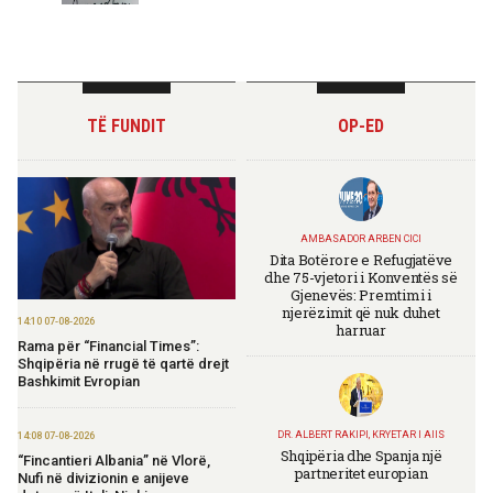
TË FUNDIT
OP-ED
AMBASADOR ARBEN CICI
Dita Botërore e Refugjatëve
dhe 75-vjetori i Konventës së
Gjenevës: Premtimi i
njerëzimit që nuk duhet
14:10 07-08-2026
harruar
Rama për “Financial Times”:
Shqipëria në rrugë të qartë drejt
Bashkimit Evropian
DR. ALBERT RAKIPI, KRYETAR I AIIS
14:08 07-08-2026
Shqipëria dhe Spanja një
“Fincantieri Albania” në Vlorë,
partneritet europian
Nufi në divizionin e anijeve