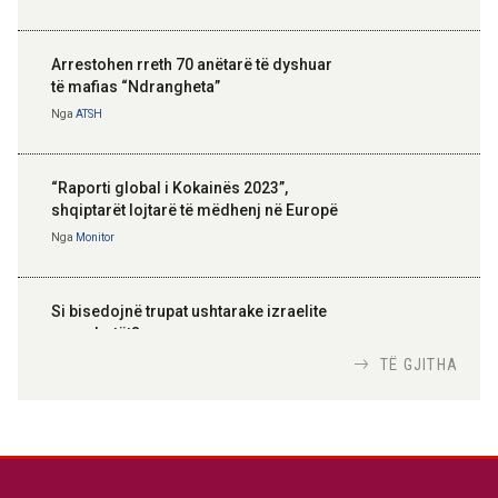
Arrestohen rreth 70 anëtarë të dyshuar
të mafias “Ndrangheta”
Nga
ATSH
“Raporti global i Kokainës 2023”,
shqiptarët lojtarë të mëdhenj në Europë
Nga
Monitor
Si bisedojnë trupat ushtarake izraelite
me robotët?
Nga
TiranaDiplomat.com
TË GJITHA
Si po e luftojnë terrorizmin shërbimet
inteligjente izraelite
Nga
Or Shalom