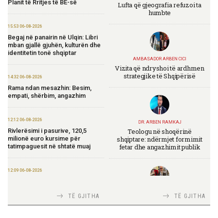
Planit të Rritjes të BE-së
Lufta që gjeografia refuzoi ta
humbte
15:53 06-08-2026
Begaj në panairin në Ulqin: Libri
mban gjallë gjuhën, kulturën dhe
identitetin tonë shqiptar
AMBASADOR ARBEN CICI
Vizita që ndryshoi të ardhmen
strategjike të Shqipërisë
14:32 06-08-2026
Rama ndan mesazhin: Besim,
empati, shërbim, angazhim
12:12 06-08-2026
DR. ARBEN RAMKAJ
Teologu në shoqërinë
Rivlerësimi i pasurive, 120,5
shqiptare: ndërmjet formimit
milionë euro kursime për
fetar dhe angazhimit publik
tatimpaguesit në shtatë muaj
12:09 06-08-2026
Ministria e Financave nis
përgatitjet për Eurobondin e ri
TIRANA DIPLOMAT
TË GJITHA
TË GJITHA
Italia Strategjike — Ku është
Shqipëria?
09:55 06-08-2026