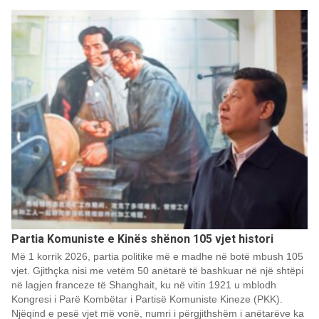
Partia Komuniste e Kinës shënon 105 vjet histori
Më 1 korrik 2026, partia politike më e madhe në botë mbush 105
vjet. Gjithçka nisi me vetëm 50 anëtarë të bashkuar në një shtëpi
në lagjen franceze të Shanghait, ku në vitin 1921 u mblodh
Kongresi i Parë Kombëtar i Partisë Komuniste Kineze (PKK).
Njëqind e pesë vjet më vonë, numri i përgjithshëm i anëtarëve ka