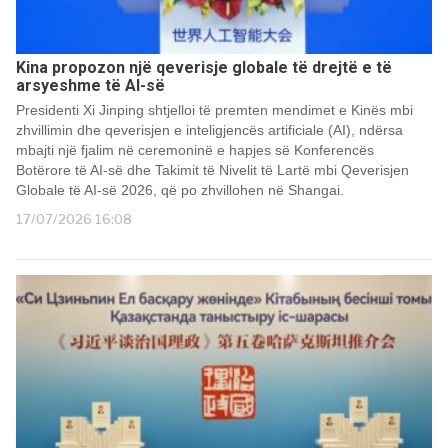
Kina propozon një qeverisje globale të drejtë e të
arsyeshme të AI-së
Presidenti Xi Jinping shtjelloi të premten mendimet e Kinës mbi
zhvillimin dhe qeverisjen e inteligjencës artificiale (AI), ndërsa
mbajti një fjalim në ceremoninë e hapjes së Konferencës
Botërore të AI-së dhe Takimit të Nivelit të Lartë mbi Qeverisjen
Globale të AI-së 2026, që po zhvillohen në Shangai.
17/07/2026 16:08