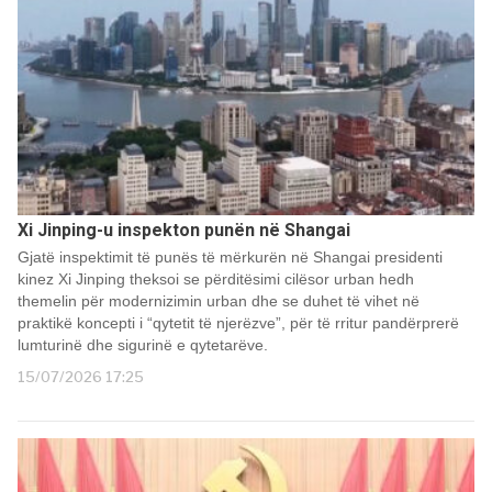
Xi Jinping-u inspekton punën në Shangai
Gjatë inspektimit të punës të mërkurën në Shangai presidenti
kinez Xi Jinping theksoi se përditësimi cilësor urban hedh
themelin për modernizimin urban dhe se duhet të vihet në
praktikë koncepti i “qytetit të njerëzve”, për të rritur pandërprerë
lumturinë dhe sigurinë e qytetarëve.
15/07/2026 17:25