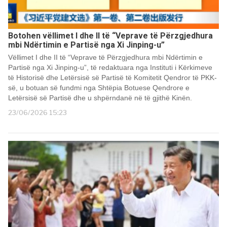
Botohen vëllimet I dhe II të “Veprave të Përzgjedhura
mbi Ndërtimin e Partisë nga Xi Jinping-u”
Vëllimet I dhe II të “Veprave të Përzgjedhura mbi Ndërtimin e
Partisë nga Xi Jinping-u”, të redaktuara nga Instituti i Kërkimeve
të Historisë dhe Letërsisë së Partisë të Komitetit Qendror të PKK-
së, u botuan së fundmi nga Shtëpia Botuese Qendrore e
Letërsisë së Partisë dhe u shpërndanë në të gjithë Kinën.
23/06/2026 15:23