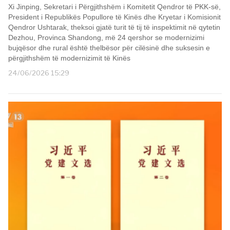
Xi Jinping, Sekretari i Përgjithshëm i Komitetit Qendror të PKK-së,
President i Republikës Popullore të Kinës dhe Kryetar i Komisionit
Qendror Ushtarak, theksoi gjatë turit të tij të inspektimit në qytetin
Dezhou, Provinca Shandong, më 24 qershor se modernizimi
bujqësor dhe rural është thelbësor për cilësinë dhe suksesin e
përgjithshëm të modernizimit të Kinës
24/06/2026 15:29