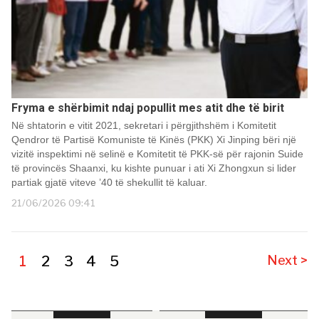
Fryma e shërbimit ndaj popullit mes atit dhe të birit
Në shtatorin e vitit 2021, sekretari i përgjithshëm i Komitetit
Qendror të Partisë Komuniste të Kinës (PKK) Xi Jinping bëri një
vizitë inspektimi në selinë e Komitetit të PKK-së për rajonin Suide
të provincës Shaanxi, ku kishte punuar i ati Xi Zhongxun si lider
partiak gjatë viteve ’40 të shekullit të kaluar.
21/06/2026 09:41
1
2
3
4
5
Next >