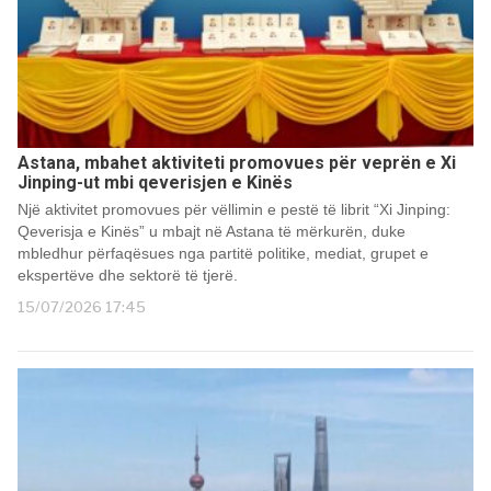
Astana, mbahet aktiviteti promovues për veprën e Xi
Jinping-ut mbi qeverisjen e Kinës
Një aktivitet promovues për vëllimin e pestë të librit “Xi Jinping:
Qeverisja e Kinës” u mbajt në Astana të mërkurën, duke
mbledhur përfaqësues nga partitë politike, mediat, grupet e
ekspertëve dhe sektorë të tjerë.
15/07/2026 17:45