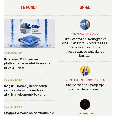
TË FUNDIT
OP-ED
AMBASADOR ARBEN CICI
Dita Botërore e Refugjatëve
dhe 75-vjetori i Konventës së
Gjenevës: Premtimi i
njerëzimit që nuk duhet
20:50 06-08-2026
harruar
Ibrahimaj: OBP lançon
platformën e re elektronike të
prokurimeve
DR. ALBERT RAKIPI, KRYETAR I AIIS
19:50 06-08-2026
Shqipëria dhe Spanja një
Koçiu: Elbasani, destinacion i
partneritet europian
rëndësishëm dhe motor i
zhvillimit ekonomik të vendit
16:51 06-08-2026
Shqipëria avancon në zbatimin e
MARJANA DODA