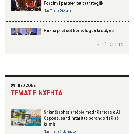
Forcim i partneritetit strategjik
Nga
Tirana Diplomat
AMER JUKA
100-vjetori i themelimit të
Hoxha pret sot homologun kroat, në
Urdhrit të Skënderbeut
fokus bashkëpunimi dypalësh
Nga
Tirana Diplomat
TË GJITHA
Hoxha takim me zyrtarë të lartë të DASH:
Angazhim i përbashkët për forcimin e
partneritetit strategjik
Nga
Tirana Diplomat
RED ZONE
TEMAT E NXEHTA
Shkatërrohet shtëpia madhështore e Al
Capone, sundimtarit të perandorisë së
krimit
Nga
TiranaDiplomat.com