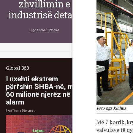
zhvillimin e
industrisë detare
Nga
Tirana Diplomat
Global 360
I nxehti ekstrem
përfshin SHBA-në, mbi
60 milionë njerëz në
alarm
Foto nga Xinhua
Nga
Tirana Diplomat
Më 7 korrik, kr
valvulave të q