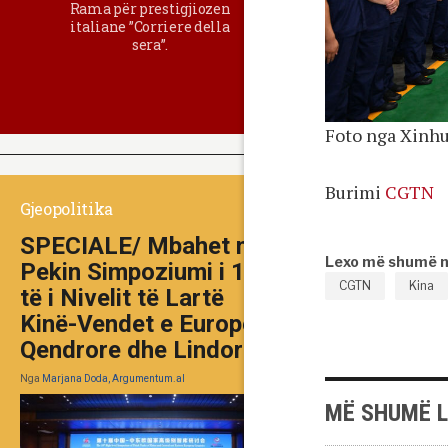
Rama për prestigjiozen
italiane ”Corriere della
sera”.
Foto nga Xinh
Burimi
CGTN
Gjeopolitika
SPECIALE/ Mbahet në
Lexo më shumë 
Pekin Simpoziumi i 10-
CGTN
Kina
të i Nivelit të Lartë
Kinë-Vendet e Europës
Qendrore dhe Lindore
Nga
Marjana Doda, Argumentum.al
MË SHUMË 