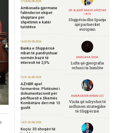
17:24 05-08-2026
Ambasada gjermane
DR. ALBERT RAKIPI, KRYETAR
falënderon ekipet
I AIIS
shqiptare për
Shqipëria dhe Spanja
shpëtimin e katër
një partneritet
turistëve
europian
16:55 05-08-2026
Banka e Shqipërisë
mban të pandryshuar
normën bazë të
MARJANA DODA
interesit në 2,5%
Lufta që gjeografia
refuzoi ta humbte
16:31 05-08-2026
AZHBR apel
fermerëve: Plotësimi i
dokumentacionit për
AMBASADOR ARBEN CICI
përfituesit e Skemës
Vizita që ndryshoi të
Kombëtare deri më 13
ardhmen strategjike
gusht
të Shqipërisë
e
14:31 05-08-2026
Koçiu: 33 shoqëri të