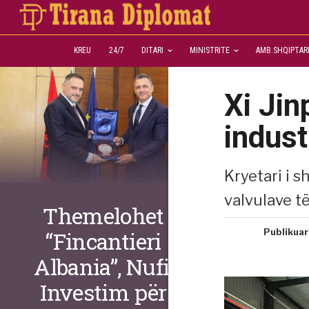
KREU
24/7
DITARI
MINISTRITE
AMB.SHQIPTAR
Xi Jin
indust
Kryetari i s
valvulave t
Themelohet
Publikuar
“Fincantieri
Albania”, Nufi:
Investim për