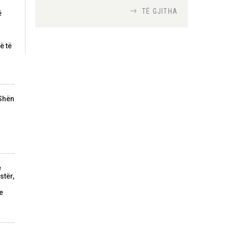
TË GJITHA
ë
Si bisedojnë trupat
ushtarake izraelite me
ë të
robotët?
Nga
TiranaDiplomat.com
Si po e luftojnë
 Shën
terrorizmin shërbimet
inteligjente izraelite
Nga
Or Shalom
e
stër,
e