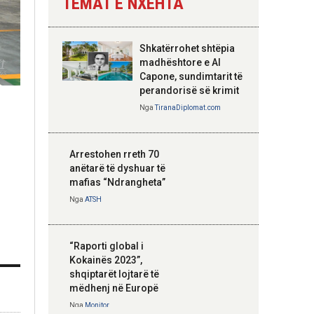
TEMAT E NXEHTA
Nga
Tirana Diplomat
Shkatërrohet shtëpia
Hoxha takim me
madhështore e Al
zyrtarë të lartë të
Capone, sundimtarit të
DASH: Angazhim i
perandorisë së krimit
përbashkët për
Nga
TiranaDiplomat.com
forcimin e partneritetit
strategjik
Nga
Tirana Diplomat
Arrestohen rreth 70
anëtarë të dyshuar të
mafias “Ndrangheta”
Nga
ATSH
“Raporti global i
Kokainës 2023”,
shqiptarët lojtarë të
mëdhenj në Europë
Nga
Monitor