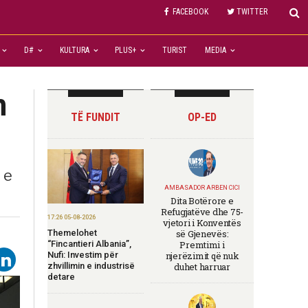
FACEBOOK
TWITTER
D#
KULTURA
PLUS+
TURIST
MEDIA
n
TË FUNDIT
OP-ED
 e
AMBASADOR ARBEN CICI
Dita Botërore e
Refugjatëve dhe 75-
17:26 05-08-2026
vjetori i Konventës
Themelohet
së Gjenevës:
“Fincantieri Albania”,
Premtimi i
Nufi: Investim për
njerëzimit që nuk
zhvillimin e industrisë
duhet harruar
detare