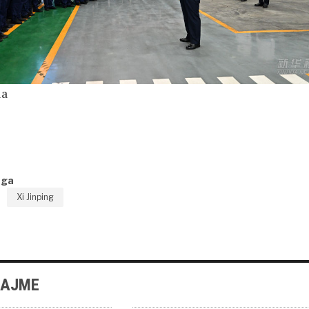
ua
nga
Xi Jinping
LAJME