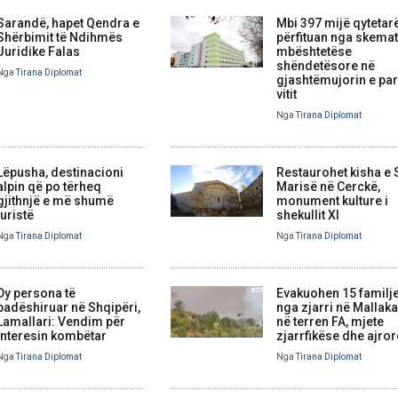
Sarandë, hapet Qendra e
Mbi 397 mijë qytetar
Shërbimit të Ndihmës
përfituan nga skemat
Juridike Falas
mbështetëse
shëndetësore në
Nga
Tirana Diplomat
gjashtëmujorin e par
vitit
Nga
Tirana Diplomat
Lëpusha, destinacioni
Restaurohet kisha e
alpin që po tërheq
Marisë në Cerckë,
gjithnjë e më shumë
monument kulture i
turistë
shekullit XI
Nga
Tirana Diplomat
Nga
Tirana Diplomat
Dy persona të
Evakuohen 15 familj
padëshiruar në Shqipëri,
nga zjarri në Mallaka
Lamallari: Vendim për
në terren FA, mjete
interesin kombëtar
zjarrfikëse dhe ajror
Nga
Tirana Diplomat
Nga
Tirana Diplomat