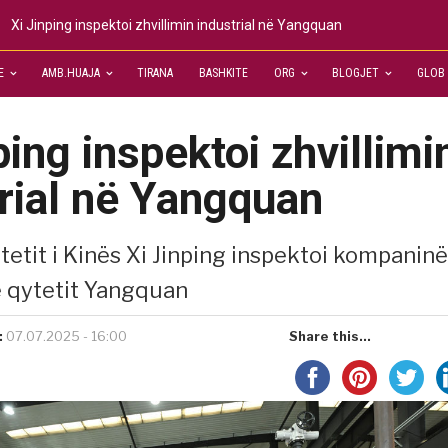
Xi Jinping inspektoi zhvillimin industrial në Yangquan
E
AMB.HUAJA
TIRANA
BASHKITE
ORG
BLOGJET
GLOB
ping inspektoi zhvillimi
rial në Yangquan
htetit i Kinës Xi Jinping inspektoi kompaninë
ë qytetit Yangquan
:
07.07.2025 - 16:00
Share this...