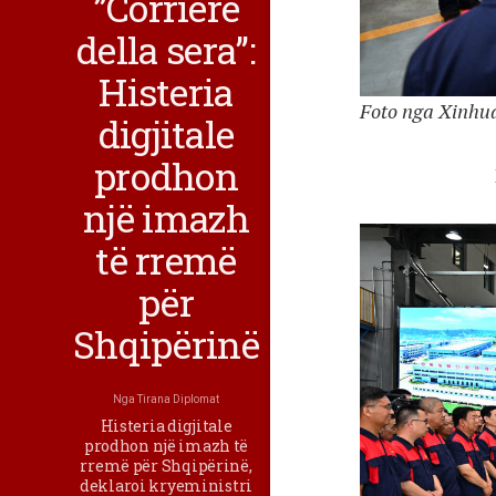
”Corriere
della sera”:
Histeria
Foto nga Xinhu
digjitale
prodhon
një imazh
të rremë
për
Shqipërinë
Nga
Tirana Diplomat
Histeria digjitale
prodhon një imazh të
rremë për Shqipërinë,
deklaroi kryeministri