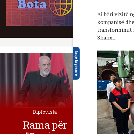
Ai bëri vizitë 
kompanisë dhe 
transformimit i
Shanxi.
faqe kryesore
Diplovista
Rama për