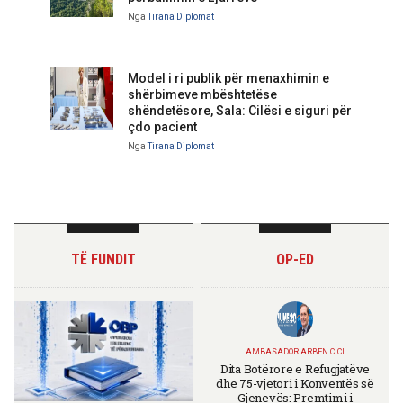
Nga
Tirana Diplomat
Model i ri publik për menaxhimin e
shërbimeve mbështetëse
shëndetësore, Sala: Cilësi e siguri për
çdo pacient
Nga
Tirana Diplomat
TË FUNDIT
OP-ED
AMBASADOR ARBEN CICI
Dita Botërore e Refugjatëve
dhe 75-vjetori i Konventës së
Gjenevës: Premtimi i