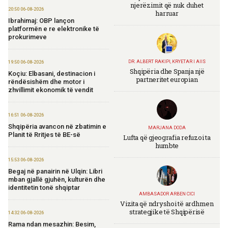
njerëzimit që nuk duhet
20:50 06-08-2026
harruar
Ibrahimaj: OBP lançon
platformën e re elektronike të
prokurimeve
DR. ALBERT RAKIPI, KRYETAR I AIIS
19:50 06-08-2026
Shqipëria dhe Spanja një
Koçiu: Elbasani, destinacion i
partneritet europian
rëndësishëm dhe motor i
zhvillimit ekonomik të vendit
16:51 06-08-2026
Shqipëria avancon në zbatimin e
MARJANA DODA
Planit të Rritjes të BE-së
Lufta që gjeografia refuzoi ta
humbte
15:53 06-08-2026
Begaj në panairin në Ulqin: Libri
mban gjallë gjuhën, kulturën dhe
identitetin tonë shqiptar
AMBASADOR ARBEN CICI
Vizita që ndryshoi të ardhmen
strategjike të Shqipërisë
14:32 06-08-2026
Rama ndan mesazhin: Besim,