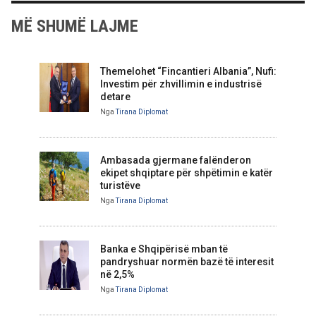
MË SHUMË LAJME
Themelohet “Fincantieri Albania”, Nufi:
Investim për zhvillimin e industrisë
detare
Nga
Tirana Diplomat
Ambasada gjermane falënderon
ekipet shqiptare për shpëtimin e katër
turistëve
Nga
Tirana Diplomat
Banka e Shqipërisë mban të
pandryshuar normën bazë të interesit
në 2,5%
Nga
Tirana Diplomat