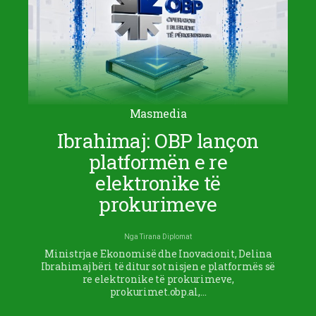
Masmedia
Ibrahimaj: OBP lançon
platformën e re
elektronike të
prokurimeve
Nga
Tirana Diplomat
Ministrja e Ekonomisë dhe Inovacionit, Delina
Ibrahimaj bëri të ditur sot nisjen e platformës së
re elektronike të prokurimeve,
prokurimet.obp.al,…