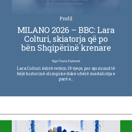
Profil
MILANO 2026 – BBC: Lara
Colturi, skiatorja që po
bën Shqipërinë krenare
Nga
Tirana Diplomat
Lara Colturi është vetëm 19 vjeçe, por ajo mund të
bëjë historinë olimpike duke u bërë medalistja e
parë e…