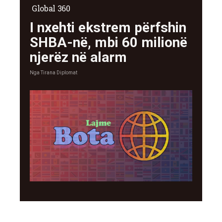
Global 360
I nxehti ekstrem përfshin
SHBA-në, mbi 60 milionë
njerëz në alarm
Nga
Tirana Diplomat