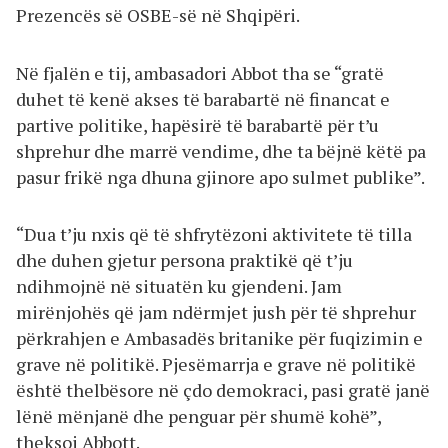
Prezencës së OSBE-së në Shqipëri.
Në fjalën e tij, ambasadori Abbot tha se “gratë
duhet të kenë akses të barabartë në financat e
partive politike, hapësirë të barabartë për t’u
shprehur dhe marrë vendime, dhe ta bëjnë këtë pa
pasur frikë nga dhuna gjinore apo sulmet publike”.
“Dua t’ju nxis që të shfrytëzoni aktivitete të tilla
dhe duhen gjetur persona praktikë që t’ju
ndihmojnë në situatën ku gjendeni. Jam
mirënjohës që jam ndërmjet jush për të shprehur
përkrahjen e Ambasadës britanike për fuqizimin e
grave në politikë. Pjesëmarrja e grave në politikë
është thelbësore në çdo demokraci, pasi gratë janë
lënë mënjanë dhe penguar për shumë kohë”,
theksoi Abbott.