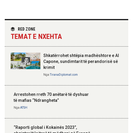
Hoxha takim me zyrtarë të lartë të DASH:
Angazhim i përbashkët për forcimin e
partneritetit strategjik
Nga
Tirana Diplomat
RED ZONE
TEMAT E NXEHTA
Shkatërrohet shtëpia madhështore e Al
Capone, sundimtarit të perandorisë së
krimit
Nga
TiranaDiplomat.com
Arrestohen rreth 70 anëtarë të dyshuar
të mafias “Ndrangheta”
Nga
ATSH
“Raporti global i Kokainës 2023”,