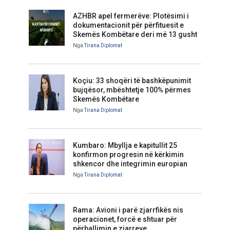
AZHBR apel fermerëve: Plotësimi i
dokumentacionit për përfituesit e
Skemës Kombëtare deri më 13 gusht
Nga
Tirana Diplomat
Koçiu: 33 shoqëri të bashkëpunimit
bujqësor, mbështetje 100% përmes
Skemës Kombëtare
Nga
Tirana Diplomat
Kumbaro: Mbyllja e kapitullit 25
konfirmon progresin në kërkimin
shkencor dhe integrimin europian
Nga
Tirana Diplomat
Rama: Avioni i parë zjarrfikës nis
operacionet, forcë e shtuar për
përballimin e zjarreve