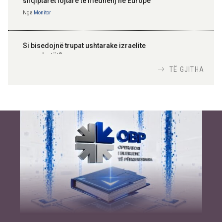
shqiptarët lojtarë të mëdhenj në Europë
Nga
Monitor
Si bisedojnë trupat ushtarake izraelite
me robotët?
Nga
TiranaDiplomat.com
TË GJITHA
Si po e luftojnë terrorizmin shërbimet
inteligjente izraelite
Nga
Or Shalom