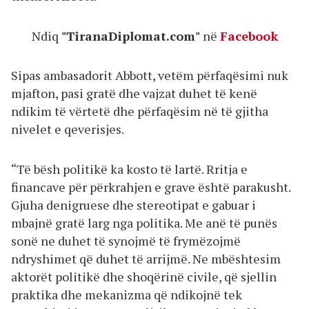
Ndiq
"TiranaDiplomat.com"
në
Facebook
Sipas ambasadorit Abbott, vetëm përfaqësimi nuk
mjafton, pasi gratë dhe vajzat duhet të kenë
ndikim të vërtetë dhe përfaqësim në të gjitha
nivelet e qeverisjes.
“Të bësh politikë ka kosto të lartë. Rritja e
financave për përkrahjen e grave është parakusht.
Gjuha denigruese dhe stereotipat e gabuar i
mbajnë gratë larg nga politika. Me anë të punës
sonë ne duhet të synojmë të frymëzojmë
ndryshimet që duhet të arrijmë. Ne mbështesim
aktorët politikë dhe shoqërinë civile, që sjellin
praktika dhe mekanizma që ndikojnë tek