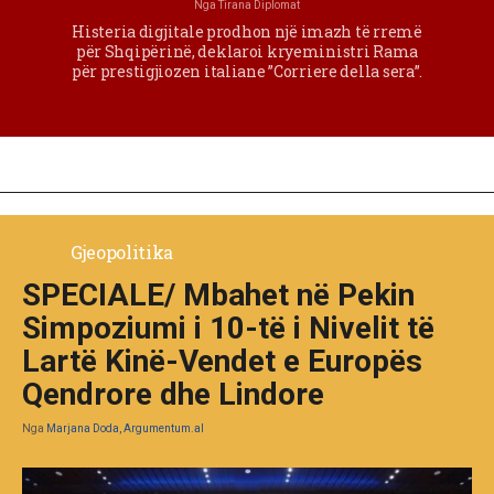
Nga
Tirana Diplomat
Histeria digjitale prodhon një imazh të rremë
për Shqipërinë, deklaroi kryeministri Rama
për prestigjiozen italiane ”Corriere della sera”.
Gjeopolitika
SPECIALE/ Mbahet në Pekin
Simpoziumi i 10-të i Nivelit të
Lartë Kinë-Vendet e Europës
Qendrore dhe Lindore
Nga
Marjana Doda, Argumentum.al