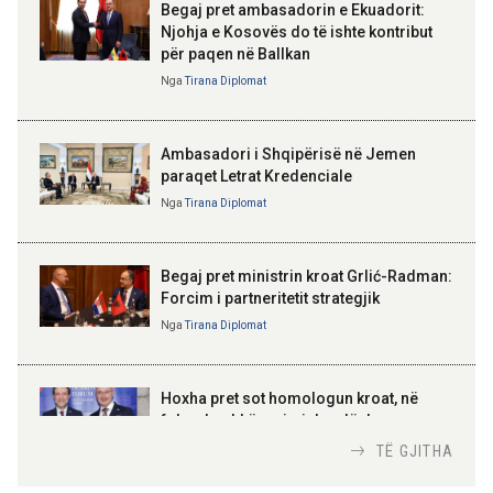
Begaj pret ambasadorin e Ekuadorit:
Njohja e Kosovës do të ishte kontribut
09:50 06-08-2026
për paqen në Ballkan
Sejko: TIPS Clone do të ulë
ELISA SPIROPALI
kostot e pagesave, ekonomia
Kriza e Parlamentit është
Nga
Tirana Diplomat
mund të kursejë deri në 38
kriza e Republikës
miliardë lekë në vit
Parlamentare
Ambasadori i Shqipërisë në Jemen
paraqet Letrat Kredenciale
Nga
Tirana Diplomat
BAJRAM BEGAJ, PRESIDENTI I REPUBLIKËS
SË SHQIPËRISË
Gëzuar Ditën e Pavarësisë,
Kosovë!
Begaj pret ministrin kroat Grlić-Radman:
Forcim i partneritetit strategjik
Nga
Tirana Diplomat
AMER JUKA
100-vjetori i themelimit të
Hoxha pret sot homologun kroat, në
Urdhrit të Skënderbeut
fokus bashkëpunimi dypalësh
Nga
Tirana Diplomat
TË GJITHA