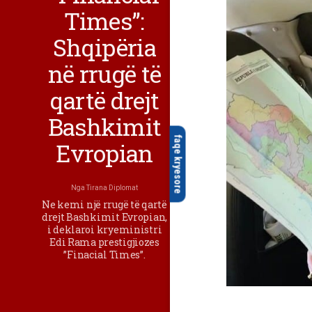
Times”:
Shqipëria
në rrugë të
qartë drejt
Bashkimit
faqe kryesore
Evropian
Nga
Tirana Diplomat
Ne kemi një rrugë të qartë
drejt Bashkimit Evropian,
i deklaroi kryeministri
Edi Rama prestigjiozes
”Finacial Times”.