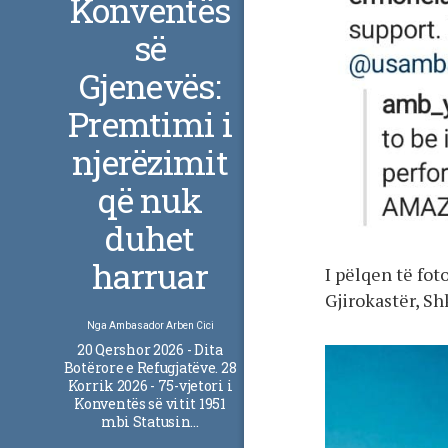
Konventës
së
Gjenevës:
Premtimi i
njerëzimit
që nuk
duhet
harruar
I pëlqen të fot
Gjirokastër, Sh
Nga
Ambasador Arben Cici
20 Qershor 2026 - Dita
Botërore e Refugjatëve. 28
Korrik 2026 - 75-vjetori i
Konventës së vitit 1951
mbi Statusin…