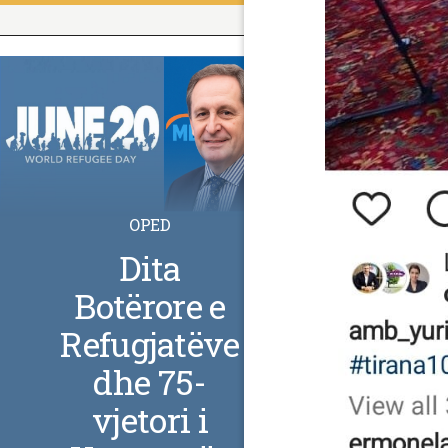
OPED
Dita
Botërore e
Refugjatëve
dhe 75-
vjetori i