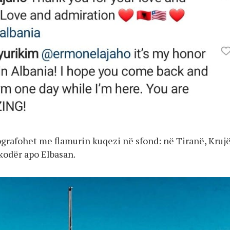
ografohet me flamurin kuqezi në sfond: në Tiranë, Krujë
kodër apo Elbasan.