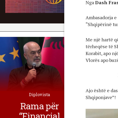
Nga
Dash Fra
Ambasadorja e 
“Shqipërinë tur
Me një hartë q
tërheqëse të Sh
Korabit, apo nj
Vlorës apo buzë
Ajo është e da
Diplovista
Shqiponjave”!
Rama për
“Financial