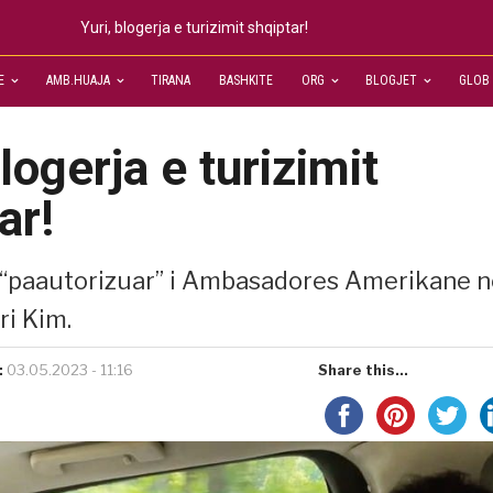
Yuri, blogerja e turizimit shqiptar!
E
AMB.HUAJA
TIRANA
BASHKITE
ORG
BLOGJET
GLOB
blogerja e turizimit
ar!
i “paautorizuar” i Ambasadores Amerikane 
ri Kim.
:
03.05.2023 - 11:16
Share this...