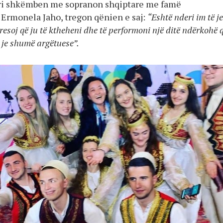
ri shkëmben me sopranon shqiptare me famë
Ermonela Jaho, tregon qënien e saj:
“Eshtë nderi im të j
resoj që ju të ktheheni dhe të performoni një ditë ndërkohë 
 je shumë argëtuese”.