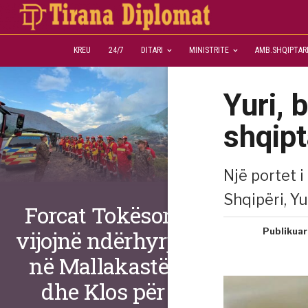
KREU
24/7
DITARI
MINISTRITE
AMB.SHQIPTAR
Yuri, 
shqipt
Një portet 
Shqipëri, Yu
Forcat Tokësore
Publikuar
vijojnë ndërhyrjet
në Mallakastër
dhe Klos për