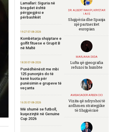
Lamallari: Siguria në
bregdet është
DR. ALBERT RAKIPI, KRYETAR
përgjegjësi e
I AIIS
përbashkët
Shqipëria dhe Spanja
një partneritet
europian
19:27 07-08-2026
Kombëtarja shqiptare e
golfit fituese e Grupit B
në Maltë
MARJANA DODA
Lufta që gjeografia
18:30 07-08-2026
refuzoi ta humbte
Punëdhënësit me mbi
125 punonjës do të
kenë kuota për
punësimin e grupeve të
veçanta
AMBASADOR ARBEN CICI
Vizita që ndryshoi të
16:35 07-08-2026
ardhmen strategjike
Më shumë se futboll,
të Shqipërisë
kuqezinjtë në Genuine
Cup 2026