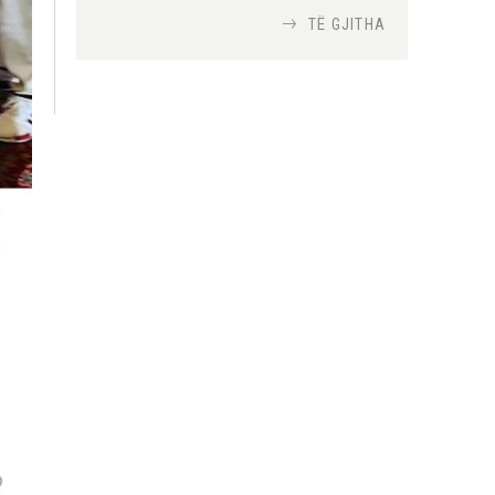
TË GJITHA
Si bisedojnë trupat
ushtarake izraelite me
robotët?
Nga
TiranaDiplomat.com
Si po e luftojnë
terrorizmin shërbimet
inteligjente izraelite
Nga
Or Shalom