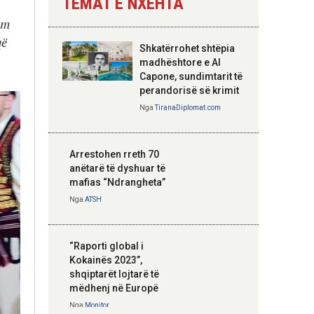
TEMAT E NXEHTA
Nga
Tirana Diplomat
em
që
Shkatërrohet shtëpia
Hoxha takim me
madhështore e Al
zyrtarë të lartë të
Capone, sundimtarit të
DASH: Angazhim i
perandorisë së krimit
përbashkët për
Nga
TiranaDiplomat.com
forcimin e partneritetit
strategjik
Nga
Tirana Diplomat
Arrestohen rreth 70
anëtarë të dyshuar të
mafias “Ndrangheta”
Nga
ATSH
“Raporti global i
Kokainës 2023”,
shqiptarët lojtarë të
mëdhenj në Europë
Nga
Monitor