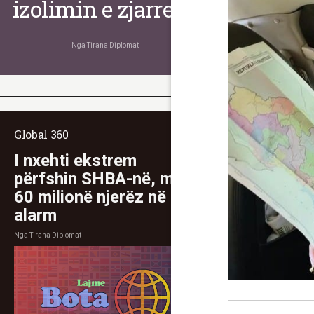
izolimin e zjarreve
Nga
Tirana Diplomat
Global 360
I nxehti ekstrem
përfshin SHBA-në, mbi
60 milionë njerëz në
alarm
Nga
Tirana Diplomat