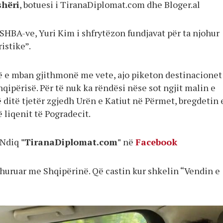
shëri
, botuesi i TiranaDiplomat.com dhe Bloger.al
SHBA-ve, Yuri Kim i shfrytëzon fundjavat për ta njohur
istike”.
ë e mban gjithmonë me vete, ajo piketon destinacione
qipërisë. Për të nuk ka rëndësi nëse sot ngjit malin e
ë ditë tjetër zgjedh Urën e Katiut në Përmet, bregdetin 
 liqenit të Pogradecit.
Ndiq
"TiranaDiplomat.com"
në
Facebook
shuruar me Shqipërinë. Që castin kur shkelin “Vendin e