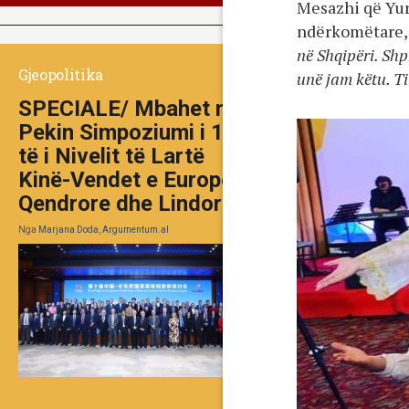
Mesazhi që Yu
ndërkomëtare, 
në Shqipëri. Shp
Gjeopolitika
unë jam këtu. Ti
SPECIALE/ Mbahet në
Pekin Simpoziumi i 10-
të i Nivelit të Lartë
Kinë-Vendet e Europës
Qendrore dhe Lindore
Nga
Marjana Doda, Argumentum.al