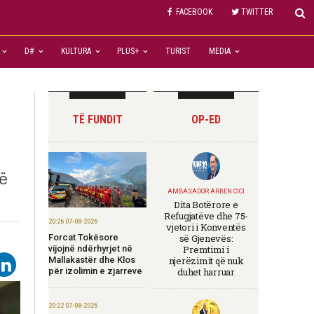
FACEBOOK
TWITTER
D#
KULTURA
PLUS+
TURIST
MEDIA
TË FUNDIT
OP-ED
në
AMBASADOR ARBEN CICI
Dita Botërore e
Refugjatëve dhe 75-
20:26 07-08-2026
vjetori i Konventës
Forcat Tokësore
së Gjenevës:
vijojnë ndërhyrjet në
Premtimi i
Mallakastër dhe Klos
njerëzimit që nuk
për izolimin e zjarreve
duhet harruar
20:22 07-08-2026