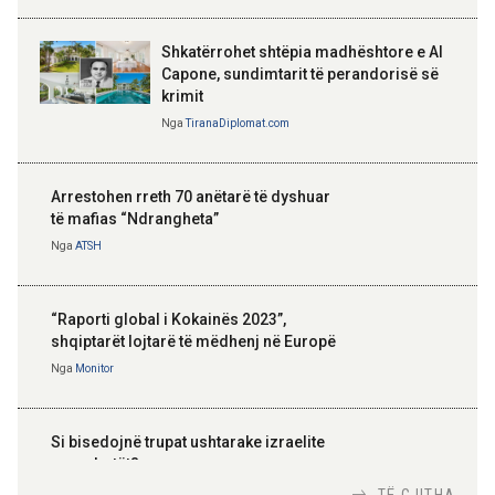
Shkatërrohet shtëpia madhështore e Al
Capone, sundimtarit të perandorisë së
krimit
Nga
TiranaDiplomat.com
Arrestohen rreth 70 anëtarë të dyshuar
të mafias “Ndrangheta”
Nga
ATSH
“Raporti global i Kokainës 2023”,
shqiptarët lojtarë të mëdhenj në Europë
Nga
Monitor
Si bisedojnë trupat ushtarake izraelite
me robotët?
Nga
TiranaDiplomat.com