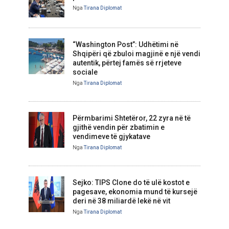
Nga
Tirana Diplomat
“Washington Post”: Udhëtimi në
Shqipëri që zbuloi magjinë e një vendi
autentik, përtej famës së rrjeteve
sociale
Nga
Tirana Diplomat
Përmbarimi Shtetëror, 22 zyra në të
gjithë vendin për zbatimin e
vendimeve të gjykatave
Nga
Tirana Diplomat
Sejko: TIPS Clone do të ulë kostot e
pagesave, ekonomia mund të kursejë
deri në 38 miliardë lekë në vit
Nga
Tirana Diplomat