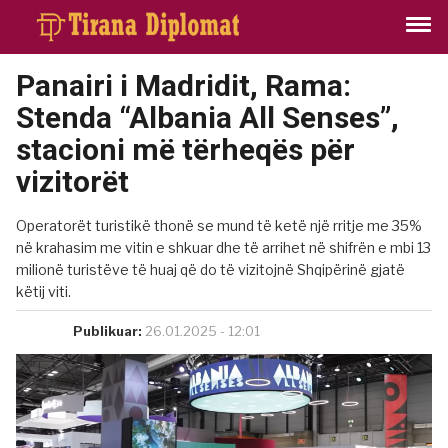
Panairi i Madridit, Rama:
Stenda “Albania All Senses”,
stacioni më tërheqës për
vizitorët
Operatorët turistikë thonë se mund të ketë një rritje me 35%
në krahasim me vitin e shkuar dhe të arrihet në shifrën e mbi 13
milionë turistëve të huaj që do të vizitojnë Shqipërinë gjatë
këtij viti.
Publikuar:
26.01.2025 - 12:01