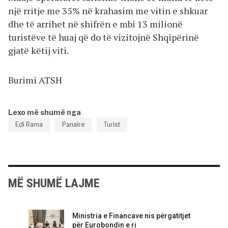
një rritje me 35% në krahasim me vitin e shkuar
dhe të arrihet në shifrën e mbi 13 milionë
turistëve të huaj që do të vizitojnë Shqipërinë
gjatë këtij viti.
Burimi ATSH
Lexo më shumë nga
Edi Rama
Panaire
Turist
MË SHUMË LAJME
Ministria e Financave nis përgatitjet
për Eurobondin e ri