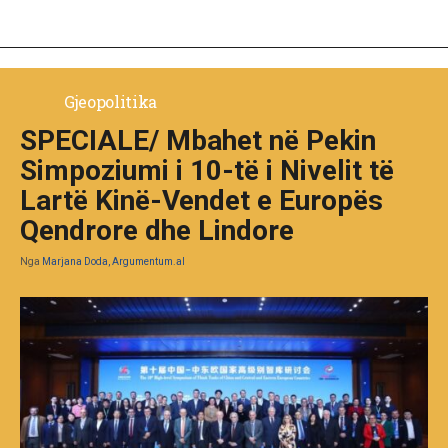
Gjeopolitika
SPECIALE/ Mbahet në Pekin
Simpoziumi i 10-të i Nivelit të
Lartë Kinë-Vendet e Europës
Qendrore dhe Lindore
Nga
Marjana Doda, Argumentum.al