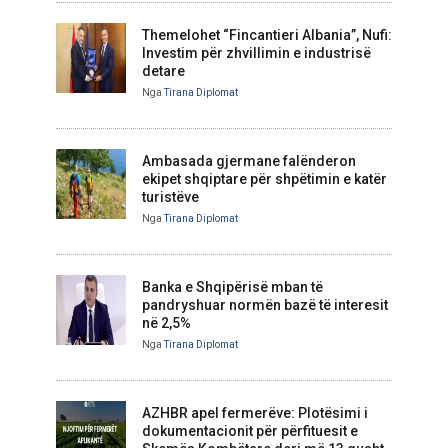
Themelohet “Fincantieri Albania”, Nufi:
Investim për zhvillimin e industrisë
detare
Nga
Tirana Diplomat
Ambasada gjermane falënderon
ekipet shqiptare për shpëtimin e katër
turistëve
Nga
Tirana Diplomat
Banka e Shqipërisë mban të
pandryshuar normën bazë të interesit
në 2,5%
Nga
Tirana Diplomat
AZHBR apel fermerëve: Plotësimi i
dokumentacionit për përfituesit e