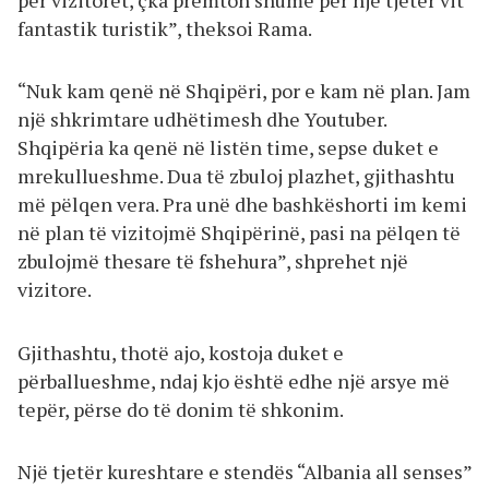
fantastik turistik”, theksoi Rama.
“Nuk kam qenë në Shqipëri, por e kam në plan. Jam
një shkrimtare udhëtimesh dhe Youtuber.
Shqipëria ka qenë në listën time, sepse duket e
mrekullueshme. Dua të zbuloj plazhet, gjithashtu
më pëlqen vera. Pra unë dhe bashkëshorti im kemi
në plan të vizitojmë Shqipërinë, pasi na pëlqen të
zbulojmë thesare të fshehura”, shprehet një
vizitore.
Gjithashtu, thotë ajo, kostoja duket e
përballueshme, ndaj kjo është edhe një arsye më
tepër, përse do të donim të shkonim.
Një tjetër kureshtare e stendës “Albania all senses”