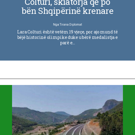
Colturi, skiatorja që po
bën Shqipërinë krenare
Nga
Tirana Diplomat
Lara Colturi është vetëm 19 vjeçe, por ajo mund të
bëjë historinë olimpike duke u bërë medalistja e
parë e…