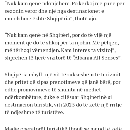
“Nuk kam qenë ndonjëherë. Po kërkoj një punë për
sezonin veror dhe një nga destinacionet e
mundshme është Shqipëria”, thotë ajo.
“Nuk kam qenë në Shqipëri, por do të vijë një
moment që do të shkoj për ta njohur. Më pëlqen,
më tërhoqi vëmendjen. Kam interes ta vizitoj”,
shprehen të tjerë vizitorë të “Albania All Senses”.
Shqipëria mbylli një vit të sukseshëm të turizmit
dhe pritet që sipas prenotimeve që janë bërë, por
edhe promovimeve të shumta në mediet
ndërkombëtare, duke e cilësuar Shqipërinë si
destinacion turistik, viti 2025 do të ketë një rritje
të ndjeshme të turistëve.
Madje operatorët turistikë thonë se mund të ketë