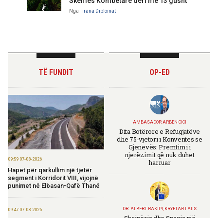
Skemës Kombëtare deri më 13 gusht
Nga
Tirana Diplomat
TË FUNDIT
OP-ED
AMBASADOR ARBEN CICI
Dita Botërore e Refugjatëve
dhe 75-vjetori i Konventës së
Gjenevës: Premtimi i
njerëzimit që nuk duhet
09:59 07-08-2026
harruar
Hapet për qarkullim një tjetër
segment i Korridorit VIII, vijojnë
punimet në Elbasan-Qafë Thanë
DR. ALBERT RAKIPI, KRYETAR I AIIS
09:47 07-08-2026