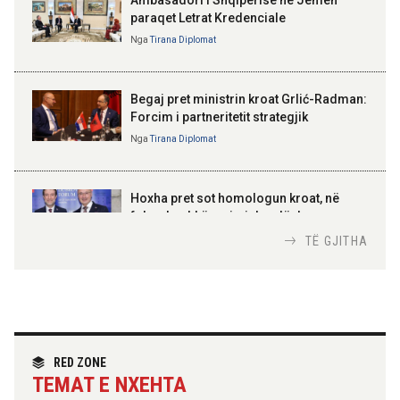
Ambasadori i Shqipërisë në Jemen
paraqet Letrat Kredenciale
Nga
Tirana Diplomat
BAJRAM BEGAJ, PRESIDENTI I REPUBLIKËS
SË SHQIPËRISË
Gëzuar Ditën e Pavarësisë,
Kosovë!
Begaj pret ministrin kroat Grlić-Radman:
Forcim i partneritetit strategjik
Nga
Tirana Diplomat
AMER JUKA
100-vjetori i themelimit të
Hoxha pret sot homologun kroat, në
Urdhrit të Skënderbeut
fokus bashkëpunimi dypalësh
Nga
Tirana Diplomat
TË GJITHA
Hoxha takim me zyrtarë të lartë të DASH:
Angazhim i përbashkët për forcimin e
partneritetit strategjik
Nga
Tirana Diplomat
RED ZONE
TEMAT E NXEHTA