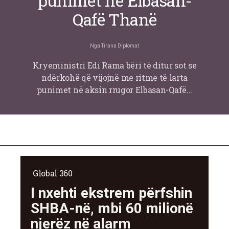
punimet në Elbasan-
Qafë Thanë
Nga
Tirana Diplomat
Kryeministri Edi Rama bëri të ditur sot se
ndërkohë që vijojnë me ritme të larta
punimet në aksin rrugor Elbasan-Qafë…
Global 360
I nxehti ekstrem përfshin
SHBA-në, mbi 60 milionë
njerëz në alarm