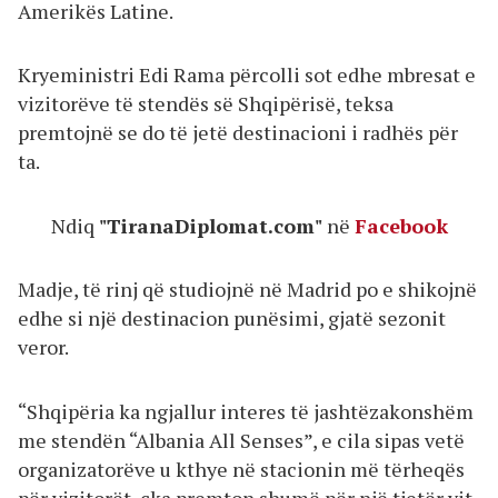
Amerikës Latine.
Kryeministri Edi Rama përcolli sot edhe mbresat e
vizitorëve të stendës së Shqipërisë, teksa
premtojnë se do të jetë destinacioni i radhës për
ta.
Ndiq
"TiranaDiplomat.com"
në
Facebook
Madje, të rinj që studiojnë në Madrid po e shikojnë
edhe si një destinacion punësimi, gjatë sezonit
veror.
“Shqipëria ka ngjallur interes të jashtëzakonshëm
me stendën “Albania All Senses”, e cila sipas vetë
organizatorëve u kthye në stacionin më tërheqës
për vizitorët, çka premton shumë për një tjetër vit