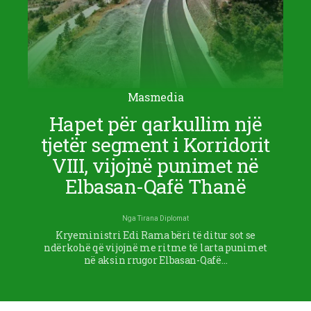
Masmedia
Hapet për qarkullim një
tjetër segment i Korridorit
VIII, vijojnë punimet në
Elbasan-Qafë Thanë
Nga
Tirana Diplomat
Kryeministri Edi Rama bëri të ditur sot se
ndërkohë që vijojnë me ritme të larta punimet
në aksin rrugor Elbasan-Qafë…