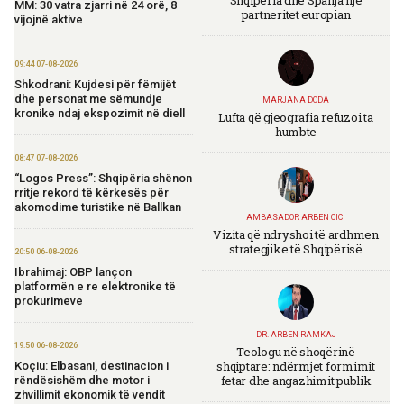
Shqipëria dhe Spanja një
MM: 30 vatra zjarri në 24 orë, 8
partneritet europian
vijojnë aktive
09:44 07-08-2026
Shkodrani: Kujdesi për fëmijët
dhe personat me sëmundje
MARJANA DODA
kronike ndaj ekspozimit në diell
Lufta që gjeografia refuzoi ta
humbte
08:47 07-08-2026
“Logos Press”: Shqipëria shënon
rritje rekord të kërkesës për
akomodime turistike në Ballkan
AMBASADOR ARBEN CICI
Vizita që ndryshoi të ardhmen
strategjike të Shqipërisë
20:50 06-08-2026
Ibrahimaj: OBP lançon
platformën e re elektronike të
prokurimeve
DR. ARBEN RAMKAJ
19:50 06-08-2026
Teologu në shoqërinë
shqiptare: ndërmjet formimit
Koçiu: Elbasani, destinacion i
fetar dhe angazhimit publik
rëndësishëm dhe motor i
zhvillimit ekonomik të vendit