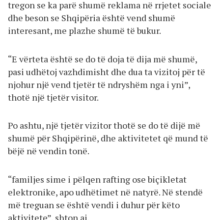
tregon se ka parë shumë reklama në rrjetet sociale
dhe beson se Shqipëria është vend shumë
interesant, me plazhe shumë të bukur.
“E vërteta është se do të doja të dija më shumë,
pasi udhëtoj vazhdimisht dhe dua ta vizitoj për të
njohur një vend tjetër të ndryshëm nga i yni”,
thotë një tjetër visitor.
Po ashtu, një tjetër vizitor thotë se do të dijë më
shumë për Shqipërinë, dhe aktivitetet që mund të
bëjë në vendin tonë.
“familjes sime i pëlqen rafting ose biçikletat
elektronike, apo udhëtimet në natyrë. Në stendë
më treguan se është vendi i duhur për këto
aktivitete”, shton ai.