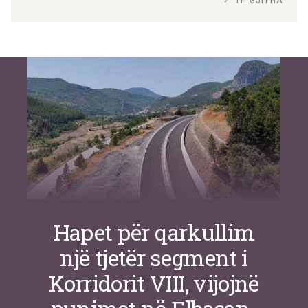
TË GJITHA
Si po e luftojnë terrorizmin shërbimet
inteligjente izraelite
Nga
Or Shalom
Hapet për qarkullim
një tjetër segment i
Korridorit VIII, vijojnë