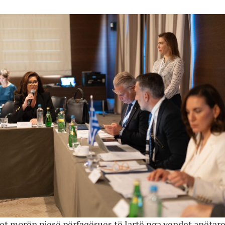
tet morën pjesë përfaqësues të lartë nga vendet anëtare