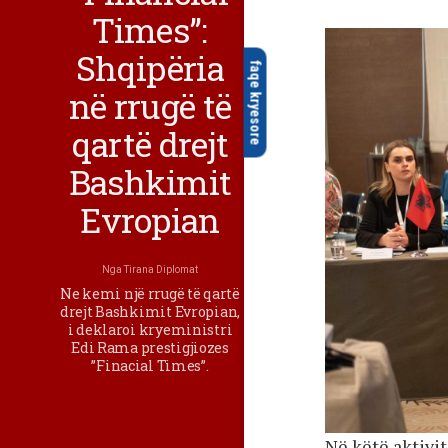
Times”:
Shqipëria
faqe kryesore
në rrugë të
qartë drejt
Bashkimit
Evropian
Nga
Tirana Diplomat
Ne kemi një rrugë të qartë
drejt Bashkimit Evropian,
i deklaroi kryeministri
Edi Rama prestigjiozes
”Finacial Times”.
Në këtë aktivi