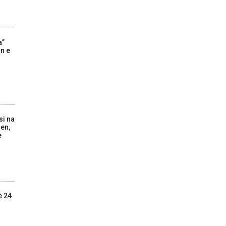
a”
in e
si na
jen,
e
ë 24