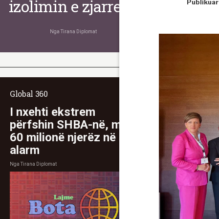
izolimin e zjarreve
Publikuar
Nga
Tirana Diplomat
Global 360
I nxehti ekstrem
përfshin SHBA-në, mbi
60 milionë njerëz në
alarm
Nga
Tirana Diplomat