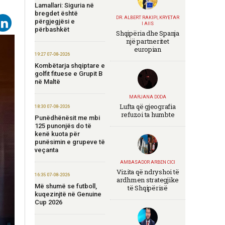
Lamallari: Siguria në
bregdet është
DR. ALBERT RAKIPI, KRYETAR
përgjegjësi e
I AIIS
përbashkët
Shqipëria dhe Spanja
një partneritet
europian
19:27 07-08-2026
Kombëtarja shqiptare e
golfit fituese e Grupit B
në Maltë
MARJANA DODA
Lufta që gjeografia
18:30 07-08-2026
refuzoi ta humbte
Punëdhënësit me mbi
125 punonjës do të
kenë kuota për
punësimin e grupeve të
veçanta
AMBASADOR ARBEN CICI
Vizita që ndryshoi të
16:35 07-08-2026
ardhmen strategjike
Më shumë se futboll,
të Shqipërisë
kuqezinjtë në Genuine
Cup 2026