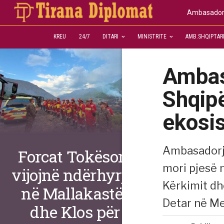
Ambasadorj
KREU
24/7
DITARI
MINISTRITE
AMB.SHQIPTAR
Ambas
Shqipë
ekosi
Ambasadorja
Forcat Tokësore
mori pjesë 
vijojnë ndërhyrjet
Kërkimit dh
në Mallakastër
Detar në Me
dhe Klos për