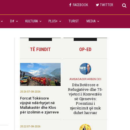
FACEBOOK
TWITTER
D#
KULTURA
PLUS+
TURIST
MEDIA
TË FUNDIT
OP-ED
n
AMBASADOR ARBEN CICI
Dita Botërore e
Refugjatëve dhe 75-
20:26 07-08-2026
vjetori i Konventës
Forcat Tokësore
së Gjenevës:
vijojnë ndërhyrjet në
Premtimi i
Mallakastër dhe Klos
njerëzimit që nuk
për izolimin e zjarreve
duhet harruar
20:22 07-08-2026