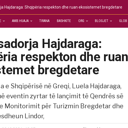
a Hajdaraga: Shqipëria respekton dhe ruan ekosistemet bregdetare
E
AMB.HUAJA
TIRANA
BASHKITE
ORG
BLOGJET
GLOB
adorja Hajdaraga:
ria respekton dhe rua
stemet bregdetare
 e Shqipërisë në Greqi, Luela Hajdaraga,
në eventin zyrtar të lançimit të Qendrës së
e Monitorimit për Turizmin Bregdetar dhe
sdheun Lindor,