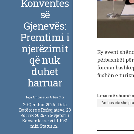
Konventës
së
Gjenevës:
Premtimi i
njerëzimit
Ky event shëno
që nuk
përbashkët për
forcuar bashk
duhet
fushën e turizm
harruar
Lexo më shumë 
Nga
Ambasador Arben Cici
Ambasada shqiptar
20 Qershor 2026 - Dita
Botërore e Refugjatëve. 28
Korrik 2026 - 75-vjetori i
Konventës së vitit 1951
mbi Statusin…