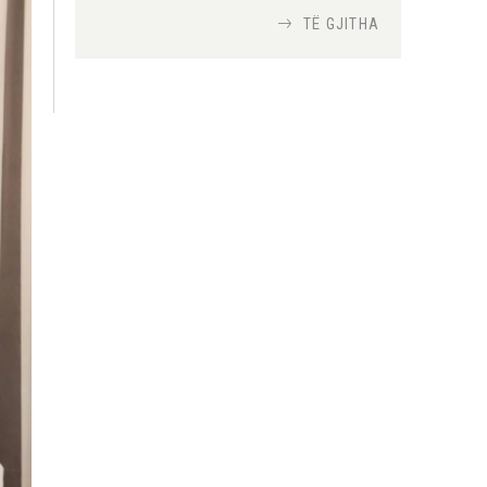
TË GJITHA
Si bisedojnë trupat
ushtarake izraelite me
robotët?
Nga
TiranaDiplomat.com
Si po e luftojnë
terrorizmin shërbimet
inteligjente izraelite
Nga
Or Shalom