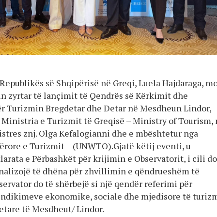
Republikës së Shqipërisë në Greqi, Luela Hajdaraga, mo
in zyrtar të lançimit të Qendrës së Kërkimit dhe
r Turizmin Bregdetar dhe Detar në Mesdheun Lindor,
 Ministria e Turizmit të Greqisë – Ministry of Tourism,
istres znj. Olga Kefalogianni dhe e mbështetur nga
ërore e Turizmit – (UNWTO).Gjatë këtij eventi, u
rata e Përbashkët për krijimin e Observatorit, i cili do
alizojë të dhëna për zhvillimin e qëndrueshëm të
servator do të shërbejë si një qendër referimi për
ndikimeve ekonomike, sociale dhe mjedisore të turiz
etare të Mesdheut/ Lindor.