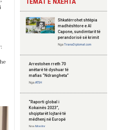
TEMAT E NXEHTA
i
Nga
Tirana Diplomat
Shkatërrohet shtëpia
Hoxha takim me
madhështore e Al
zyrtarë të lartë të
Capone, sundimtarit të
DASH: Angazhim i
perandorisë së krimit
përbashkët për
:
Nga
TiranaDiplomat.com
forcimin e partneritetit
strategjik
dhe
Nga
Tirana Diplomat
Arrestohen rreth 70
anëtarë të dyshuar të
mafias “Ndrangheta”
Nga
ATSH
“Raporti global i
Kokainës 2023”,
shqiptarët lojtarë të
mëdhenj në Europë
Nga
Monitor