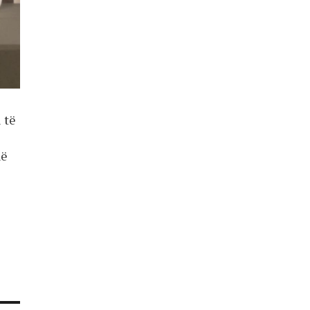
 të
në