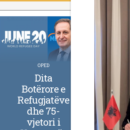
OPED
Dita
Botërore e
Refugjatëve
dhe 75-
vjetori i