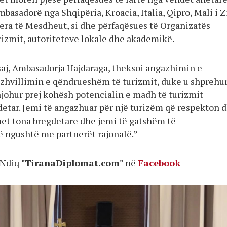
basadorë nga Shqipëria, Kroacia, Italia, Qipro, Mali i Z
jera të Mesdheut, si dhe përfaqësues të Organizatës
rizmit, autoriteteve lokale dhe akademikë.
 saj, Ambasadorja Hajdaraga, theksoi angazhimin e
 zhvillimin e qëndrueshëm të turizmit, duke u shprehur
njohur prej kohësh potencialin e madh të turizmit
detar. Jemi të angazhuar për një turizëm që respekton 
et tona bregdetare dhe jemi të gatshëm të
ngushtë me partnerët rajonalë.”
Ndiq
"TiranaDiplomat.com"
në
Facebook