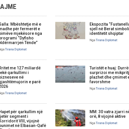
LAJME
Salla: Mbështetje më e
Ekspozita “Fustanell
madhe për fermerët e
sjell në Berat simbol
bimëve mjekësore nga
identitetit shqiptar
programi “Dyfisho
Nga
Tirana Diplomat
Ndërmarrjen Tënde”
Nga
Tirana Diplomat
Rritet me 127 miliardë
Turistët e huaj: Durrë
lekë qarkullimi i
surprizoi me mikprit
bizneseve në
plazhet dhe çmimet 
gjashtëmujorin e parë
favorshme
2026
Nga
Tirana Diplomat
Nga
Tirana Diplomat
Hapet për qarkullim një
MM: 30 vatra zjarri n
tjetër segment i
orë, 8 vijojnë aktive
Korridorit VIII, vijojnë
Nga
Tirana Diplomat
punimet në Elbasan-Qafë