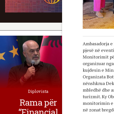
Ambasadorja e 
pjesë në event
Monitorimit pë
organizuar nga
kujdesin e Min
Organizata Bot
nënshkrua Dekla
mbledhë dhe an
Diplovista
turizmit. Ky Ob
Rama për
monitorimin e 
“Financial
në zonat bregd