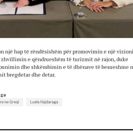
n një hap të rëndësishëm për promovimin e një vizioni
 zhvillimin e qëndrueshëm të turizmit në rajon, duke
ëpunimin dhe shkëmbimin e të dhënave të besueshme 
it bregdetar dhe detar.
nga
e ne Greqi
Luela Hajdaraga