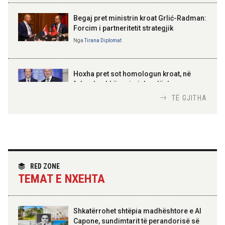
Gëzuar Ditën e Pavarësisë,
Kosovë!
Begaj pret ministrin kroat Grlić-Radman:
Forcim i partneritetit strategjik
Nga
Tirana Diplomat
AMER JUKA
100-vjetori i themelimit të
Hoxha pret sot homologun kroat, në
Urdhrit të Skënderbeut
fokus bashkëpunimi dypalësh
Nga
Tirana Diplomat
TË GJITHA
Hoxha takim me zyrtarë të lartë të DASH:
Angazhim i përbashkët për forcimin e
partneritetit strategjik
Nga
Tirana Diplomat
RED ZONE
TEMAT E NXEHTA
Shkatërrohet shtëpia madhështore e Al
Capone, sundimtarit të perandorisë së