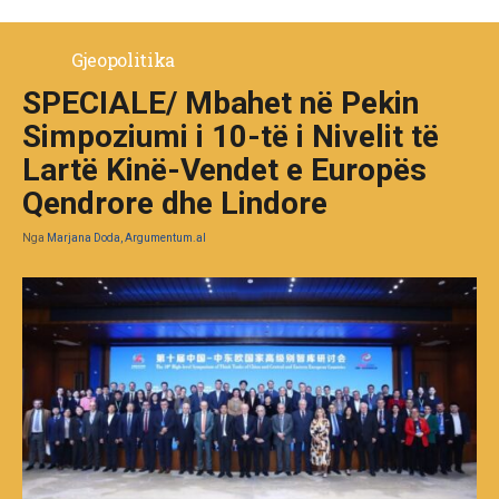
Gjeopolitika
SPECIALE/ Mbahet në Pekin
Simpoziumi i 10-të i Nivelit të
Lartë Kinë-Vendet e Europës
Qendrore dhe Lindore
Nga
Marjana Doda, Argumentum.al