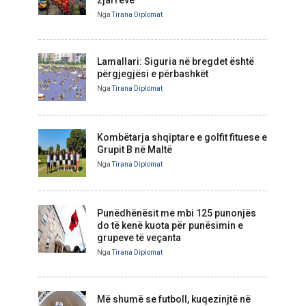
Nga
Tirana Diplomat
Lamallari: Siguria në bregdet është
përgjegjësi e përbashkët
Nga
Tirana Diplomat
Kombëtarja shqiptare e golfit fituese e
Grupit B në Maltë
Nga
Tirana Diplomat
Punëdhënësit me mbi 125 punonjës
do të kenë kuota për punësimin e
grupeve të veçanta
Nga
Tirana Diplomat
Më shumë se futboll, kuqezinjtë në