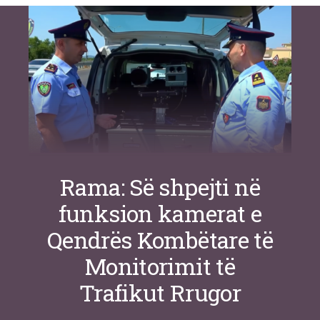
inteligjente izraelite
Nga
Or Shalom
Rama: Së shpejti në
funksion kamerat e
Qendrës Kombëtare të
Monitorimit të
Trafikut Rrugor