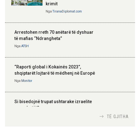
krimit
Nga
TiranaDiplomat.com
Arrestohen rreth 70 anëtarë të dyshuar
të mafias “Ndrangheta”
Nga
ATSH
“Raporti global i Kokainës 2023”,
shqiptarët lojtarë të mëdhenj në Europë
Nga
Monitor
Si bisedojnë trupat ushtarake izraelite
me robotët?
Nga
TiranaDiplomat.com
TË GJITHA
Si po e luftojnë terrorizmin shërbimet