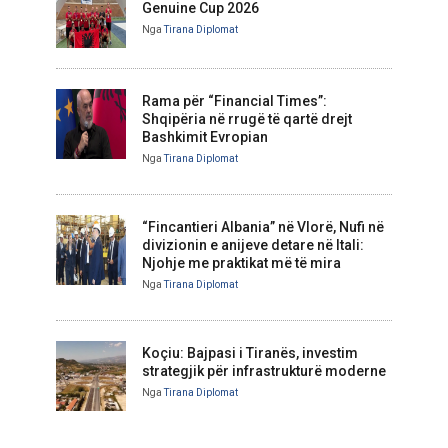
Genuine Cup 2026
Nga
Tirana Diplomat
Rama për “Financial Times”:
Shqipëria në rrugë të qartë drejt
Bashkimit Evropian
Nga
Tirana Diplomat
“Fincantieri Albania” në Vlorë, Nufi në
divizionin e anijeve detare në Itali:
Njohje me praktikat më të mira
Nga
Tirana Diplomat
Koçiu: Bajpasi i Tiranës, investim
strategjik për infrastrukturë moderne
Nga
Tirana Diplomat