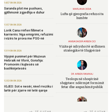
14:57 08-08-2026
Saranda plot me pushues,
MARJANA DODA
gjithmonë zgjedhja e duhur
Lufta që gjeografia refuzoi ta
humbte
13:57 08-08-2026
Lorik Cana rrëfen fillimet e
karrierës: Nga emigrimi, refuzimi
i vizës te prova me PSG-në
AMBASADOR ARBEN CICI
Vizita që ndryshoi të ardhmen
strategjike të Shqipërisë
13:19 08-08-2026
Vijojnë punimet për Muzeun
Hebraik në Vlorë, Gonxhja:
Promovim i kujtesës së
bashkëjetesës
DR. ARBEN RAMKAJ
Teologu në shoqërinë
12:53 08-08-2026
shqiptare: ndërmjet formimit
fetar dhe angazhimit publik
IGJEO: Sot e nesër, nivel rreziku i
lartë për zjarre në tetë qarqe
12:43 08-08-2026
Zhvillohet në Taxhikistan
TIRANA DIPLOMAT
TË GJITHA
TË GJITHA