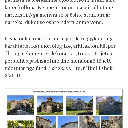
katër kollona. Në anën lindore naosi lidhet me
narteksin. Nga mënyra se si është strukturuar
narteksi duket se është ndërtuar më vonë.
Kisha nuk e ruan datimin, por duke gjykuar nga
karakteristikat morfologjikë, arkitektonikë, por
dhe nga elementët dekorative, tregon të jetë e
periudhës pasbizantine dhe mendojmë të jetë
ndërtuar nga fundi i shek. XVI-të, fillimi i shek.
XVII-të.