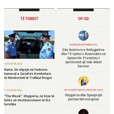
TË FUNDIT
OP-ED
AMBASADOR ARBEN CICI
Dita Botërore e Refugjatëve
dhe 75-vjetori i Konventës së
Gjenevës: Premtimi i
njerëzimit që nuk duhet
18:03 08-08-2026
harruar
Rama: Së shpejti në funksion
kamerat e Qendrës Kombëtare
të Monitorimit të Trafikut Rrugor
DR. ALBERT RAKIPI, KRYETAR I AIIS
17:57 08-08-2026
Shqipëria dhe Spanja një
“The Week”: Shqipëria, në krye të
partneritet europian
listës së destinacioneve të lira
turistike