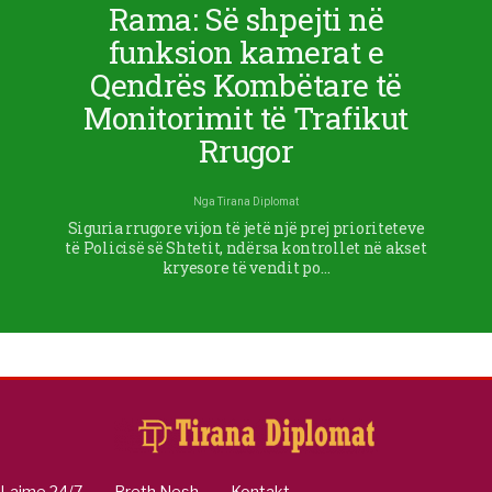
Rama: Së shpejti në
funksion kamerat e
Qendrës Kombëtare të
Monitorimit të Trafikut
Rrugor
Nga
Tirana Diplomat
Siguria rrugore vijon të jetë një prej prioriteteve
të Policisë së Shtetit, ndërsa kontrollet në akset
kryesore të vendit po…
Lajme 24/7
Rreth Nesh
Kontakt