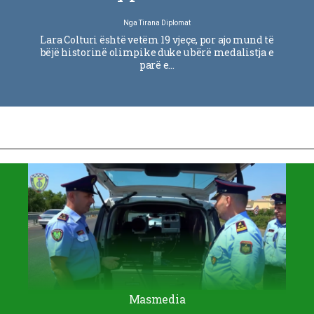
Nga
Tirana Diplomat
Lara Colturi është vetëm 19 vjeçe, por ajo mund të
bëjë historinë olimpike duke u bërë medalistja e
parë e…
Masmedia