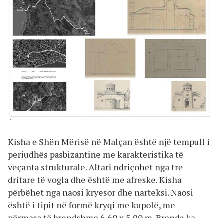
Kisha e Shën Mërisë në Malçan është një tempull i
periudhës pasbizantine me karakteristika të
veçanta strukturale. Altari ndriçohet nga tre
dritare të vogla dhe është me afreske. Kisha
përbëhet nga naosi kryesor dhe narteksi. Naosi
është i tipit në formë kryqi me kupolë, me
përmasa të brendshme 6,60 x 5,90 m. Brenda ka