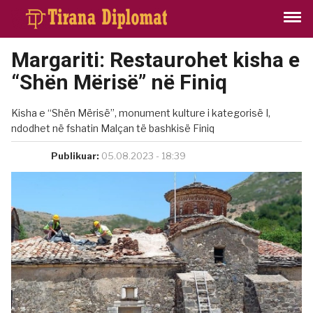
Margariti: Restaurohet kisha e
“Shën Mërisë” në Finiq
Kisha e “Shën Mërisë”, monument kulture i kategorisë I,
ndodhet në fshatin Malçan të bashkisë Finiq
Publikuar:
05.08.2023 - 18:39