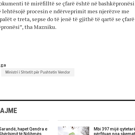
dokumenti të mirëfilltë se çfarë është në bashkëpronësi
të lehtësojë procesin e ndërveprimit mes njerëzve me
palët e treta, sepse do të jenë të gjithë të qartë se çfarë
pronësi”, tha Mazniku.
nga
Ministri i Shtetit për Pushtetin Vendor
LAJME
Sarandë, hapet Qendra e
Mbi 397 mijë qytetar
Shërbimit të Ndihmës
përfituan nga skemat