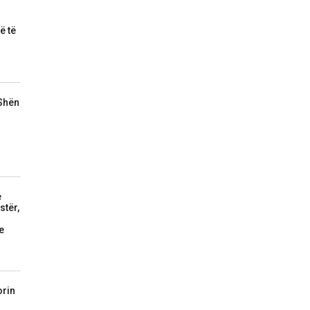
ë të
 Shën
e
stër,
e
orin