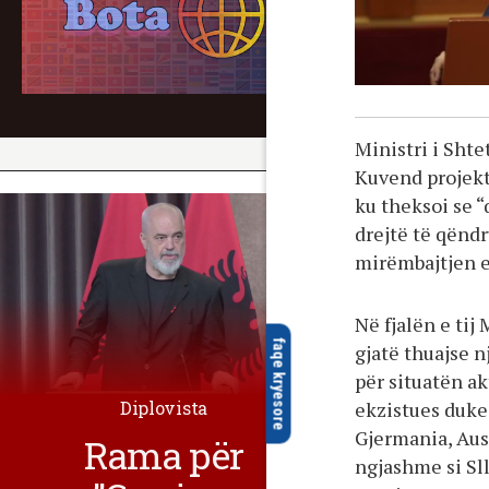
Ministri i Shte
Kuvend projekt
ku theksoi se “q
drejtë të qënd
mirëmbajtjen e
Në fjalën e tij
faqe kryesore
gjatë thuajse n
për situatën ak
Diplovista
ekzistues duke
Gjermania, Aus
Rama për
ngjashme si Sl