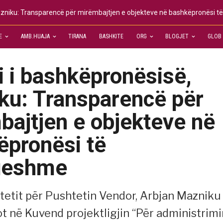
 Mazniku: Transparencë për mirëmbajtjen e objekteve në bashkëpronësi 
E
AMB.HUAJA
TIRANA
BASHKITE
ORG
BLOGJET
GLOB
ji i bashkëpronësisë,
ku: Transparencë për
bajtjen e objekteve në
ëpronësi të
ueshme
Shtetit për Pushtetin Vendor, Arbjan Mazniku
ot në Kuvend projektligjin “Për administrimi