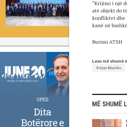
“Krijimi i një 
atë objekt do 
konfliktet dhe 
kanë në bashkë
Burimi ATSH
Lexo më shumë 
Arbjan Mazniku
OPED
MË SHUMË 
Dita
Botërore e