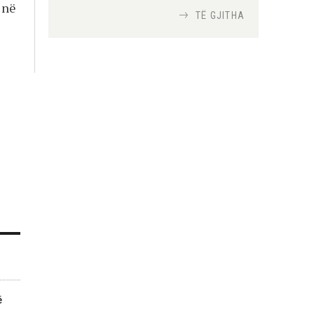
 në
TË GJITHA
Si bisedojnë trupat
ushtarake izraelite me
robotët?
Nga
TiranaDiplomat.com
Si po e luftojnë
terrorizmin shërbimet
inteligjente izraelite
Nga
Or Shalom
ë