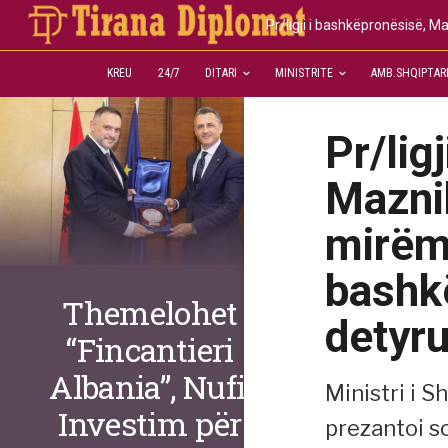
Pr/ligji i bashkëpronësisë,
KREU
24/7
DITARI
MINISTRITE
AMB.SHQIPTAR
Pr/lig
Mazni
mirëm
bashk
Themelohet
detyr
“Fincantieri
Albania”, Nufi:
Ministri i 
Investim për
prezantoi s