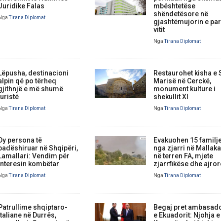
Juridike Falas
mbështetëse
shëndetësore në
Nga
Tirana Diplomat
gjashtëmujorin e par
vitit
Nga
Tirana Diplomat
Lëpusha, destinacioni
Restaurohet kisha e
alpin që po tërheq
Marisë në Cerckë,
gjithnjë e më shumë
monument kulture i
turistë
shekullit XI
Nga
Tirana Diplomat
Nga
Tirana Diplomat
Dy persona të
Evakuohen 15 familj
padëshiruar në Shqipëri,
nga zjarri në Mallaka
Lamallari: Vendim për
në terren FA, mjete
interesin kombëtar
zjarrfikëse dhe ajror
Nga
Tirana Diplomat
Nga
Tirana Diplomat
Patrullime shqiptaro-
Begaj pret ambasad
italiane në Durrës,
e Ekuadorit: Njohja e