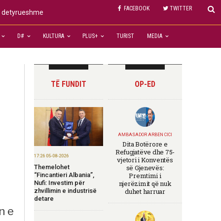
FACEBOOK
TWITTER
të detyrueshme
D#
KULTURA
PLUS+
TURIST
MEDIA
TË FUNDIT
OP-ED
AMBASADOR ARBEN CICI
Dita Botërore e
Refugjatëve dhe 75-
17:26 05-08-2026
vjetori i Konventës
Themelohet
së Gjenevës:
“Fincantieri Albania”,
Premtimi i
Nufi: Investim për
njerëzimit që nuk
zhvillimin e industrisë
duhet harruar
detare
n e