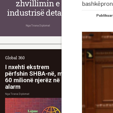
zhvillimin e
bashkëpronë
industrisë detare
Publikuar
Nga
Tirana Diplomat
Global 360
I nxehti ekstrem
përfshin SHBA-në, mbi
60 milionë njerëz në
alarm
Nga
Tirana Diplomat