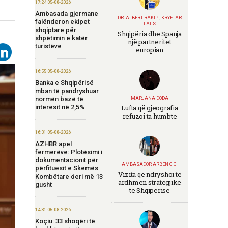
17:24 05-08-2026
Ambasada gjermane
DR. ALBERT RAKIPI, KRYETAR
falënderon ekipet
I AIIS
shqiptare për
Shqipëria dhe Spanja
shpëtimin e katër
një partneritet
turistëve
europian
16:55 05-08-2026
Banka e Shqipërisë
mban të pandryshuar
normën bazë të
MARJANA DODA
interesit në 2,5%
Lufta që gjeografia
refuzoi ta humbte
16:31 05-08-2026
AZHBR apel
fermerëve: Plotësimi i
dokumentacionit për
AMBASADOR ARBEN CICI
përfituesit e Skemës
Vizita që ndryshoi të
Kombëtare deri më 13
ardhmen strategjike
gusht
të Shqipërisë
14:31 05-08-2026
Koçiu: 33 shoqëri të