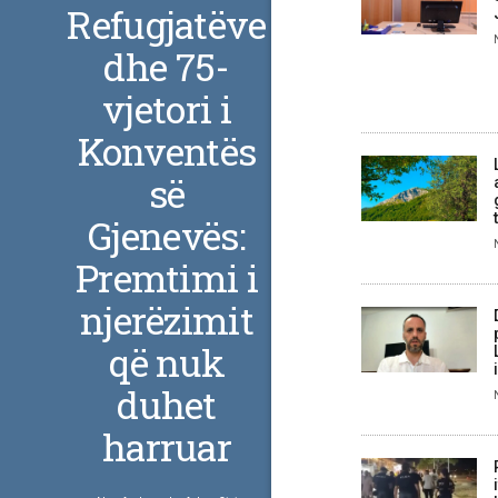
Refugjatëve
dhe 75-
vjetori i
Konventës
së
Gjenevës:
Premtimi i
njerëzimit
që nuk
duhet
harruar