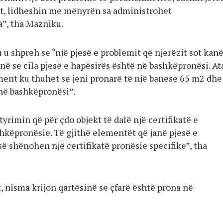
t, lidheshin me mënyrën sa administrohet
”, tha Mazniku.
u shpreh se “një pjesë e problemit që njerëzit sot kan
në se cila pjesë e hapësirës është në bashkëpronësi. At
ent ku thuhet se jeni pronarë të një banese 65 m2 dhe
në bashkëpronësi”.
etyrimin që për çdo objekt të dalë një certifikatë e
hkëpronësie. Të gjithë elementët që janë pjesë e
ë shënohen një certifikatë pronësie specifike”, tha
, nisma krijon qartësinë se çfarë është prona në