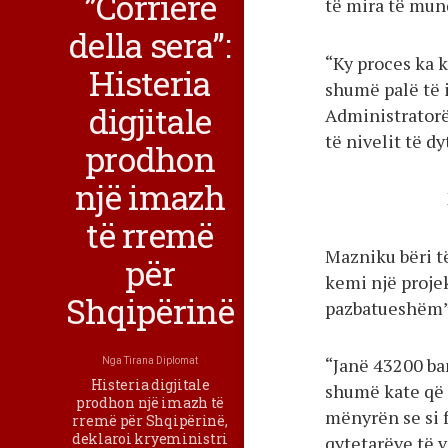
”Corriere
të mira të mu
della sera”:
“Ky proces ka k
Histeria
shumë palë të 
digjitale
Administratorë
të nivelit të d
prodhon
një imazh
të rremë
Mazniku bëri të
për
kemi një projek
Shqipërinë
pazbatueshëm”
“Janë 43200 ban
Nga
Tirana Diplomat
Histeria digjitale
shumë kate që d
prodhon një imazh të
mënyrën se si 
rremë për Shqipërinë,
deklaroi kryeministri
qytetarëve të v