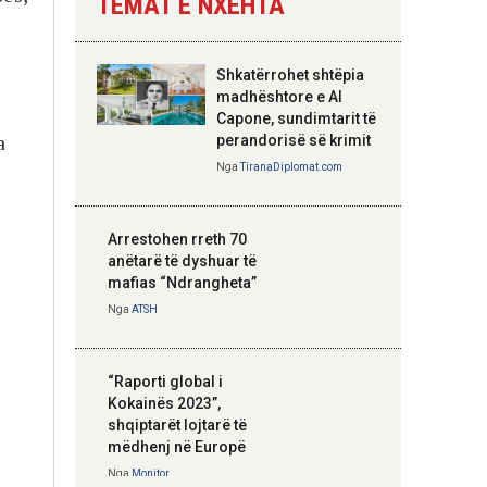
TEMAT E NXEHTA
Nga
Tirana Diplomat
Shkatërrohet shtëpia
Hoxha takim me
madhështore e Al
ë
zyrtarë të lartë të
Capone, sundimtarit të
a
DASH: Angazhim i
perandorisë së krimit
përbashkët për
Nga
TiranaDiplomat.com
forcimin e partneritetit
strategjik
Nga
Tirana Diplomat
Arrestohen rreth 70
anëtarë të dyshuar të
mafias “Ndrangheta”
Nga
ATSH
“Raporti global i
Kokainës 2023”,
shqiptarët lojtarë të
mëdhenj në Europë
Nga
Monitor