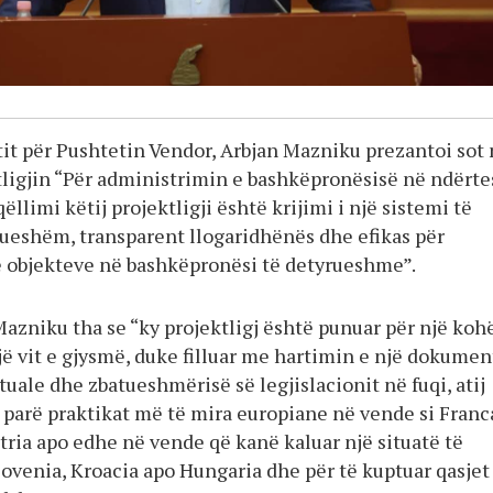
tit për Pushtetin Vendor, Arbjan Mazniku prezantoi sot
ligjin “Për administrimin e bashkëpronësisë në ndërte
ëllimi këtij projektligji është krijimi i një sistemi të
rueshëm, transparent llogaridhënës dhe efikas për
 objekteve në bashkëpronësi të detyrueshme”.
 Mazniku tha se “ky projektligj është punuar për një koh
jë vit e gjysmë, duke filluar me hartimin e një dokumen
tuale dhe zbatueshmërisë së legjislacionit në fuqi, atij
 parë praktikat më të mira europiane në vende si Franc
tria apo edhe në vende që kanë kaluar një situatë të
lovenia, Kroacia apo Hungaria dhe për të kuptuar qasje