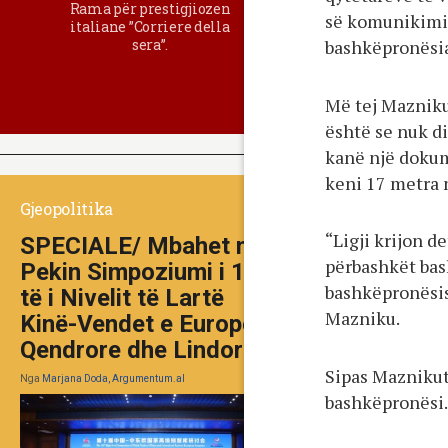
Rama për prestigjiozen
së komunikimi
italiane ”Corriere della
sera”.
bashkëpronësia
Më tej Mazniku 
është se nuk di
kanë një dokum
keni 17 metra 
Gjeopolitika
“Ligji krijon d
SPECIALE/ Mbahet në
përbashkët bas
Pekin Simpoziumi i 10-
bashkëpronësis
të i Nivelit të Lartë
Mazniku.
Kinë-Vendet e Europës
Qendrore dhe Lindore
Sipas Maznikut
Nga
Marjana Doda, Argumentum.al
bashkëpronësi.