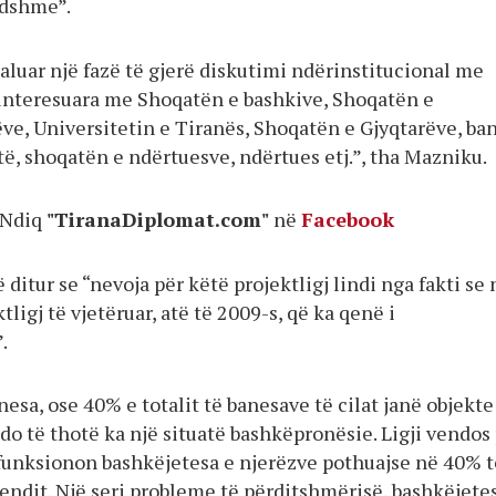
ndshme”.
aluar një fazë të gjerë diskutimi ndërinstitucional me
interesuara me Shoqatën e bashkive, Shoqatën e
ve, Universitetin e Tiranës, Shoqatën e Gjyqtarëve, ba
ytë, shoqatën e ndërtuesve, ndërtues etj.”, tha Mazniku.
Ndiq
"TiranaDiplomat.com"
në
Facebook
 ditur se “nevoja për këtë projektligj lindi nga fakti se 
tligj të vjetëruar, atë të 2009-s, që ka qenë i
.
esa, ose 40% e totalit të banesave të cilat janë objekt
o të thotë ka një situatë bashkëpronësie. Ligji vendos
funksionon bashkëjetesa e njerëzve pothuajse në 40% t
endit. Një seri probleme të përditshmërisë, bashkëjete