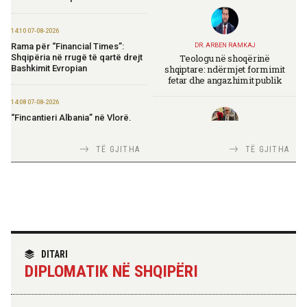
14:10 07-08-2026
Rama për “Financial Times”:
DR. ARBEN RAMKAJ
Teologu në shoqërinë
Shqipëria në rrugë të qartë drejt
shqiptare: ndërmjet formimit
Bashkimit Evropian
fetar dhe angazhimit publik
14:08 07-08-2026
“Fincantieri Albania” në Vlorë,
Nufi në divizionin e anijeve
detare në Itali: Njohje me
TIRANA DIPLOMAT
TË GJITHA
TË GJITHA
praktikat më të mira
Italia Strategjike — Ku është
Shqipëria?
14:06 07-08-2026
Koçiu: Bajpasi i Tiranës, investim
strategjik për infrastrukturë
moderne
TIRANA DIPLOMAT
“Shqipëria në BE, projekt më i
DITARI
madh se amaneti i
14:03 07-08-2026
DIPLOMATIK NË SHQIPËRI
Skënderbeut dhe Ismail
Kadastra: Regjistrimi i
Qemalit”
trashëgimisë pa kamatëvonesë
brenda 30 ditëve nga çelja e
dëshmisë