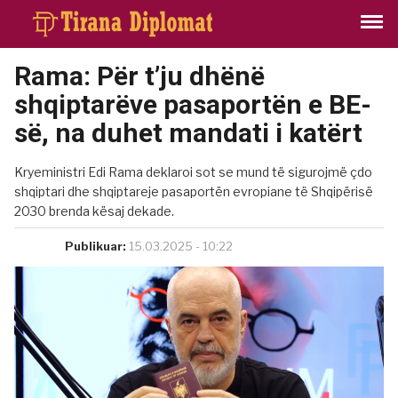
Rama: Për t’ju dhënë
shqiptarëve pasaportën e BE-
së, na duhet mandati i katërt
Kryeministri Edi Rama deklaroi sot se mund të sigurojmë çdo
shqiptari dhe shqiptareje pasaportën evropiane të Shqipërisë
2030 brenda kësaj dekade.
Publikuar:
15.03.2025 - 10:22