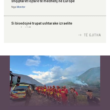
shqiptarët lojtarë të mëdhenj në Europë
Nga
Monitor
Si bisedojnë trupat ushtarake izraelite
me robotët?
Nga
TiranaDiplomat.com
TË GJITHA
Si po e luftojnë terrorizmin shërbimet
inteligjente izraelite
Nga
Or Shalom