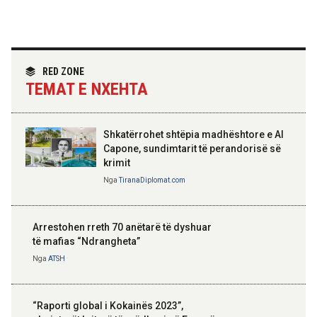
Hoxha takim me zyrtarë të lartë të DASH:
Angazhim i përbashkët për forcimin e
partneritetit strategjik
Nga
Tirana Diplomat
RED ZONE
TEMAT E NXEHTA
Shkatërrohet shtëpia madhështore e Al
Capone, sundimtarit të perandorisë së
krimit
Nga
TiranaDiplomat.com
Arrestohen rreth 70 anëtarë të dyshuar
të mafias “Ndrangheta”
Nga
ATSH
“Raporti global i Kokainës 2023”,