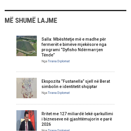
MË SHUMË LAJME
Salla: Mbështetje më e madhe për
fermerët e bimëve mjekësore nga
programi “Dyfisho Ndërmarrjen
Tënde”
Nga
Tirana Diplomat
Ekspozita “Fustanella” sjell në Berat
simbolin e identitetit shqiptar
Nga
Tirana Diplomat
Rritet me 127 miliardë lekë qarkullimi
i bizneseve në gjashtëmujorin e parë
2026
Nga
Tirana Diplomat