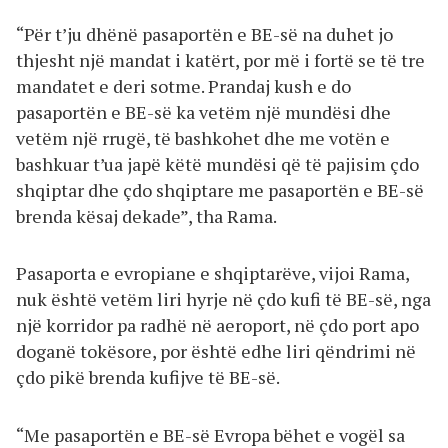
“Për t’ju dhënë pasaportën e BE-së na duhet jo
thjesht një mandat i katërt, por më i fortë se të tre
mandatet e deri sotme. Prandaj kush e do
pasaportën e BE-së ka vetëm një mundësi dhe
vetëm një rrugë, të bashkohet dhe me votën e
bashkuar t’ua japë këtë mundësi që të pajisim çdo
shqiptar dhe çdo shqiptare me pasaportën e BE-së
brenda kësaj dekade”, tha Rama.
Pasaporta e evropiane e shqiptarëve, vijoi Rama,
nuk është vetëm liri hyrje në çdo kufi të BE-së, nga
një korridor pa radhë në aeroport, në çdo port apo
doganë tokësore, por është edhe liri qëndrimi në
çdo pikë brenda kufijve të BE-së.
“Me pasaportën e BE-së Evropa bëhet e vogël sa