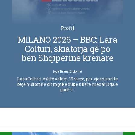
Profil
MILANO 2026 – BBC: Lara
Colturi, skiatorja që po
bën Shqipërinë krenare
Nga
Tirana Diplomat
Lara Colturi është vetëm 19 vjeçe, por ajo mund të
bëjë historinë olimpike duke u bërë medalistja e
parë e…