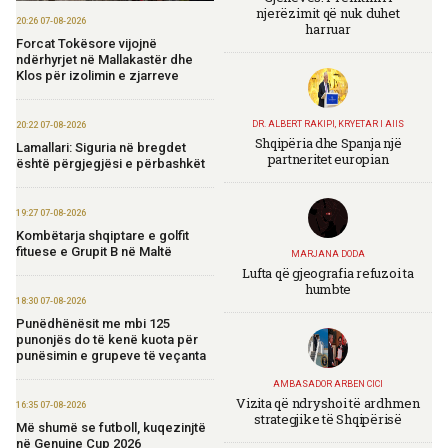
njerëzimit që nuk duhet
20:26 07-08-2026
harruar
Forcat Tokësore vijojnë
ndërhyrjet në Mallakastër dhe
Klos për izolimin e zjarreve
DR. ALBERT RAKIPI, KRYETAR I AIIS
20:22 07-08-2026
Shqipëria dhe Spanja një
Lamallari: Siguria në bregdet
partneritet europian
është përgjegjësi e përbashkët
19:27 07-08-2026
Kombëtarja shqiptare e golfit
fituese e Grupit B në Maltë
MARJANA DODA
Lufta që gjeografia refuzoi ta
humbte
18:30 07-08-2026
Punëdhënësit me mbi 125
punonjës do të kenë kuota për
punësimin e grupeve të veçanta
AMBASADOR ARBEN CICI
Vizita që ndryshoi të ardhmen
16:35 07-08-2026
strategjike të Shqipërisë
Më shumë se futboll, kuqezinjtë
në Genuine Cup 2026