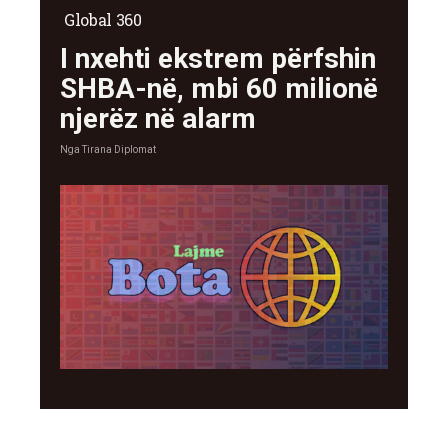
Global 360
I nxehti ekstrem përfshin
SHBA-në, mbi 60 milionë
njerëz në alarm
Nga
Tirana Diplomat