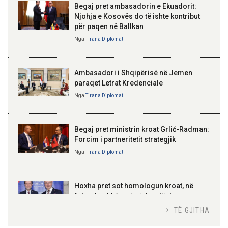
Begaj pret ambasadorin e Ekuadorit:
Njohja e Kosovës do të ishte kontribut
14:01 07-08-2026
për paqen në Ballkan
ELISA SPIROPALI
Hyjnë në fuqi ndryshimet e Kodit
Kriza e Parlamentit është
Nga
Tirana Diplomat
Rrugor, kufizime për shoferët e
kriza e Republikës
rinj dhe gjoba më të larta
Parlamentare
Ambasadori i Shqipërisë në Jemen
paraqet Letrat Kredenciale
Nga
Tirana Diplomat
BAJRAM BEGAJ, PRESIDENTI I REPUBLIKËS
SË SHQIPËRISË
Gëzuar Ditën e Pavarësisë,
Kosovë!
Begaj pret ministrin kroat Grlić-Radman:
Forcim i partneritetit strategjik
Nga
Tirana Diplomat
AMER JUKA
100-vjetori i themelimit të
Hoxha pret sot homologun kroat, në
Urdhrit të Skënderbeut
fokus bashkëpunimi dypalësh
Nga
Tirana Diplomat
TË GJITHA