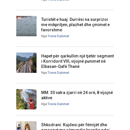
Turistët e huaj: Durrësi na surprizoi
me mikpritjen, plazhet dhe çmimet e
favorshme
Nga
Tirana Diplomat
Hapet për qarkullim një tjetër segment
i Korridorit VIII, vijojnë punimet në
Elbasan-Qafë Thanë
Nga
Tirana Diplomat
MM: 30 vatra zjarri në 24 orë, 8 vijojnë
aktive
Nga
Tirana Diplomat
Shkodrani: Kujdesi për fëmijët dhe
personat me sëmundje kronike ndaj