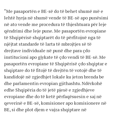
“Me pasaportën e BE-së do të behet shumë më e
lehtë hyrja në shumë vende të BE-së apo punësimi
në ato vende me procedura të thjeshtuara për leje
qëndrimi dhe leje pune. Me pasaportën evropiane
të Shqipërisë shqiptarët do të përfitojnë nga të
njëjtat standarde të larta të mbrojtjes së të
drejtave individuale në punë dhe para çdo
institucioni apo gjykate të çdo vendi të BE-së. Me
pasaportën evropiane të Shqipërisë çdo shqiptar e
shqiptare do të fitojë të drejtën të votojë dhe të
kandidojë në zgjedhjet lokale ku jeton brenda be
dhe parlamentin evropian gjithashtu. Ndërkohë
edhe Shqipëria do të jetë pjesë e zgjedhjeve
evropiane dhe do të ketë përfaqësuesin e saj në
qeverinë e BE-së, komisioner apo komisionere në
BE, si dhe plot djem e vajza shqiptare në