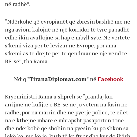
në radhë”.
“Ndërkohë që evropianët që zbresin bashkë me ne
nga avioni kalojnë në një korridor të tyre pa radhë
edhe ikin avullojnë sa hap e mbyll sytë. Ne vërtetë
s’kemi viza për të lëvizur në Evropë, por ama
s’kemi as të drejtë për të qëndruar në një vend të
BE-së”, tha Rama.
Ndiq
"TiranaDiplomat.com"
në
Facebook
Kryeministri Rama u shpreh se “prandaj kur
arrijmë në kufijtë e BE-së ne jo vetëm na fusin në
radhë, por na marrin dhe në pyetje policë, të cilët
na e kthejnë mbarë e mbrapsht pasaportën tonë
dhe ndërkohë që shohin na pyesin ku po shkon sa
lekë ke, me kë je, kush të ka ftuar dhe kur do ikësh