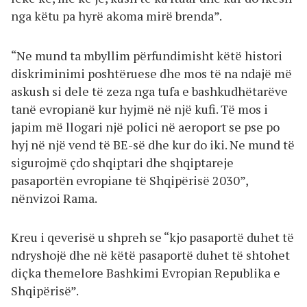
nga këtu pa hyrë akoma mirë brenda”.
“Ne mund ta mbyllim përfundimisht këtë histori
diskriminimi poshtëruese dhe mos të na ndajë më
askush si dele të zeza nga tufa e bashkudhëtarëve
tanë evropianë kur hyjmë në një kufi. Të mos i
japim më llogari një polici në aeroport se pse po
hyj në një vend të BE-së dhe kur do iki. Ne mund të
sigurojmë çdo shqiptari dhe shqiptareje
pasaportën evropiane të Shqipërisë 2030”,
nënvizoi Rama.
Kreu i qeverisë u shpreh se “kjo pasaportë duhet të
ndryshojë dhe në këtë pasaportë duhet të shtohet
diçka themelore Bashkimi Evropian Republika e
Shqipërisë”.