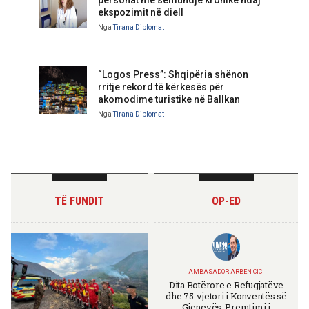
ekspozimit në diell
Nga
Tirana Diplomat
“Logos Press”: Shqipëria shënon
rritje rekord të kërkesës për
akomodime turistike në Ballkan
Nga
Tirana Diplomat
TË FUNDIT
OP-ED
AMBASADOR ARBEN CICI
Dita Botërore e Refugjatëve
dhe 75-vjetori i Konventës së
Gjenevës: Premtimi i