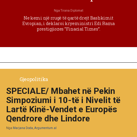
Nga
Tirana Diplomat
Ne kemi një rrugë të qartë drejt Bashkimit
Evropian, i deklaroi kryeministri Edi Rama
prestigjiozes ”Finacial Times”.
Gjeopolitika
SPECIALE/ Mbahet në Pekin
Simpoziumi i 10-të i Nivelit të
Lartë Kinë-Vendet e Europës
Qendrore dhe Lindore
Nga
Marjana Doda, Argumentum.al