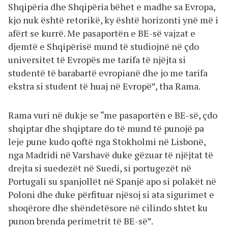
Shqipëria dhe Shqipëria bëhet e madhe sa Evropa,
kjo nuk është retorikë, ky është horizonti ynë më i
afërt se kurrë. Me pasaportën e BE-së vajzat e
djemtë e Shqipërisë mund të studiojnë në çdo
universitet të Evropës me tarifa të njëjta si
studentë të barabartë evropianë dhe jo me tarifa
ekstra si student të huaj në Evropë”, tha Rama.
Rama vuri në dukje se “me pasaportën e BE-së, çdo
shqiptar dhe shqiptare do të mund të punojë pa
leje pune kudo qoftë nga Stokholmi në Lisbonë,
nga Madridi në Varshavë duke gëzuar të njëjtat të
drejta si suedezët në Suedi, si portugezët në
Portugali su spanjollët në Spanjë apo si polakët në
Poloni dhe duke përfituar njësoj si ata sigurimet e
shoqërore dhe shëndetësore në cilindo shtet ku
punon brenda perimetrit të BE-së”.