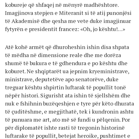
kobureje që shfaqej në mënyrë madhështore.
Imagjinova stepjen e Miteranit si të atij punonjësi
të Akademisë dhe qesha me vete duke imagjinuar
fytyrën e presidentit francez: «Oh, jo kështu!…»
Atë kohë armët që dhuroheshin ishin disa shpata
të mëdha në dimensione reale dhe me dorëza
shumë të bukura e të gdhendura e po kështu dhe
koburet. Ne shqiptarët ua jepnim kryeministrave,
ministrave, deputetëve apo senatorëve, duke
treguar kështu shpirtin luftarak të popullit tonë
nëpër histori. Sigurisht ata ishin të sjellshëm dhe
nuk e fshihnin buzëqeshjen e tyre për këto dhurata
të çuditëshme, e megjithatë, tek i kundronin ashtu
të punuara me art, ato më së fundi u pëlqenin. Por
për diplomatët ishte rasti të tregonin historinë
luftarake të popullit, betejat heroike, pushtimet e