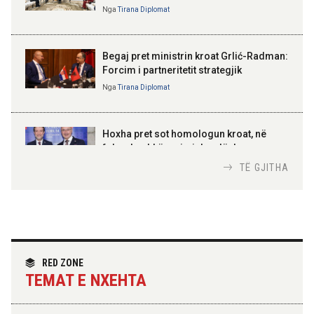
Nga
Tirana Diplomat
BAJRAM BEGAJ, PRESIDENTI I REPUBLIKËS
SË SHQIPËRISË
Gëzuar Ditën e Pavarësisë,
Kosovë!
Begaj pret ministrin kroat Grlić-Radman:
Forcim i partneritetit strategjik
Nga
Tirana Diplomat
AMER JUKA
100-vjetori i themelimit të
Hoxha pret sot homologun kroat, në
Urdhrit të Skënderbeut
fokus bashkëpunimi dypalësh
Nga
Tirana Diplomat
TË GJITHA
Hoxha takim me zyrtarë të lartë të DASH:
Angazhim i përbashkët për forcimin e
partneritetit strategjik
Nga
Tirana Diplomat
RED ZONE
TEMAT E NXEHTA