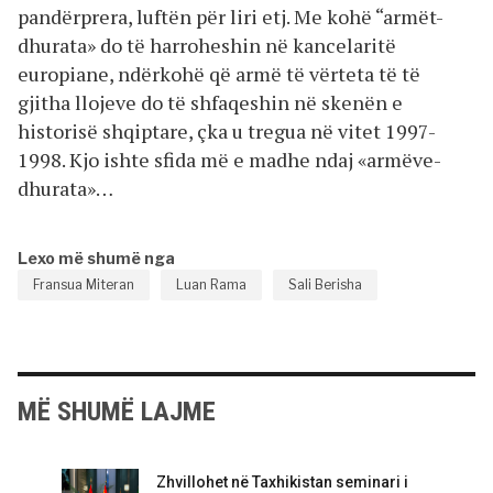
pandërprera, luftën për liri etj. Me kohë “armët-
dhurata» do të harroheshin në kancelaritë
europiane, ndërkohë që armë të vërteta të të
gjitha llojeve do të shfaqeshin në skenën e
historisë shqiptare, çka u tregua në vitet 1997-
1998. Kjo ishte sfida më e madhe ndaj «armëve-
dhurata»…
Lexo më shumë nga
Fransua Miteran
Luan Rama
Sali Berisha
MË SHUMË LAJME
Zhvillohet në Taxhikistan seminari i