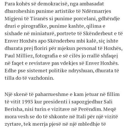
Para kohës së demokracisë, nga ambasadat
dhuroheshin punime artistike të Ndërmarrjes
Migjeni të Tiranës si punime porcelani, gdhëndje
druri e pirografike, punime kashte, qilima e
sixhade në miniaturë, portrete të Skënderbeut e të
Enver Hoxhës apo Skënderbeu mbi kalë, siç ishte
dhurata prej floriri për mjekun personal të Hoxhës,
Paul Milliez, fotografia e së cilës jo rrallë shfaqej
në faqet e revistave pas vdekjes së Enver Hoxhës.
Edhe pse sistemet politike ndryshuan, dhurata të
tilla do të vazhdonin.
Një skenë të paharrueshme e kam jetuar në fillim
të vitit 1993 kur presidenti i sapozgjedhur Sali
Berisha, nisi turin e vizitave në Perëndim. Meqë
mora vesh se do të shkonte në Itali për një vizitë
zyrtare, tek merrja pjesë në një mbledhje të