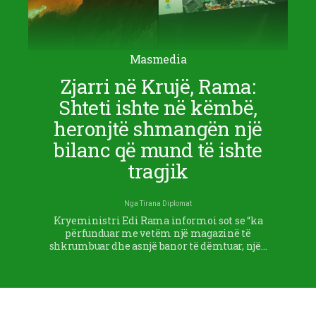
Masmedia
Zjarri në Krujë, Rama:
Shteti ishte në këmbë,
heronjtë shmangën një
bilanc që mund të ishte
tragjik
Nga
Tirana Diplomat
Kryeministri Edi Rama informoi sot se “ka
përfunduar me vetëm një magazinë të
shkrumbuar dhe asnjë banor të dëmtuar, një…