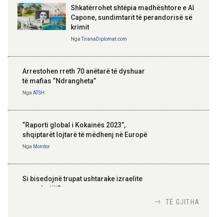
Shkatërrohet shtëpia madhështore e Al
Capone, sundimtarit të perandorisë së
krimit
Nga
TiranaDiplomat.com
Arrestohen rreth 70 anëtarë të dyshuar
të mafias “Ndrangheta”
Nga
ATSH
“Raporti global i Kokainës 2023”,
shqiptarët lojtarë të mëdhenj në Europë
Nga
Monitor
Si bisedojnë trupat ushtarake izraelite
me robotët?
Nga
TiranaDiplomat.com
TË GJITHA