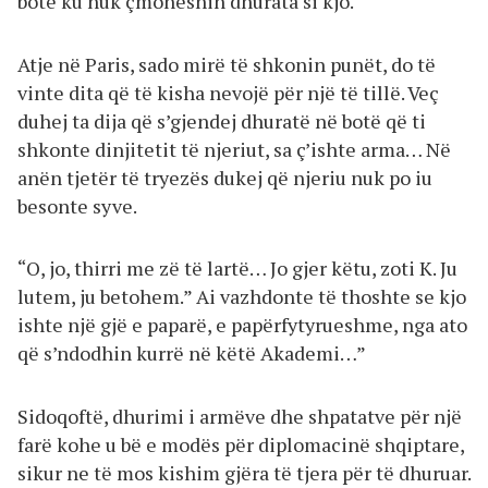
botë ku nuk çmoheshin dhurata si kjo.
Atje në Paris, sado mirë të shkonin punët, do të
vinte dita që të kisha nevojë për një të tillë. Veç
duhej ta dija që s’gjendej dhuratë në botë që ti
shkonte dinjitetit të njeriut, sa ç’ishte arma… Në
anën tjetër të tryezës dukej që njeriu nuk po iu
besonte syve.
“O, jo, thirri me zë të lartë… Jo gjer këtu, zoti K. Ju
lutem, ju betohem.” Ai vazhdonte të thoshte se kjo
ishte një gjë e paparë, e papërfytyrueshme, nga ato
që s’ndodhin kurrë në këtë Akademi…”
Sidoqoftë, dhurimi i armëve dhe shpatatve për një
farë kohe u bë e modës për diplomacinë shqiptare,
sikur ne të mos kishim gjëra të tjera për të dhuruar.