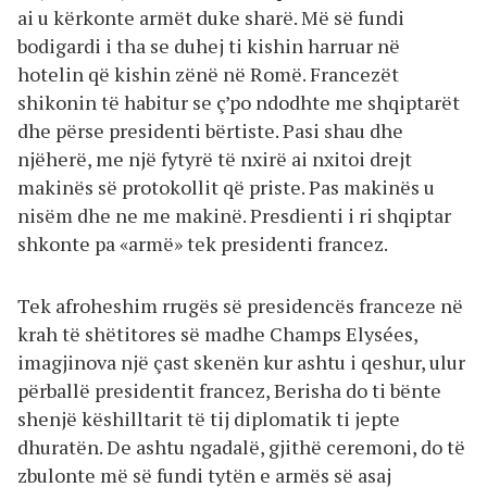
ai u kërkonte armët duke sharë. Më së fundi
bodigardi i tha se duhej ti kishin harruar në
hotelin që kishin zënë në Romë. Francezët
shikonin të habitur se ç’po ndodhte me shqiptarët
dhe përse presidenti bërtiste. Pasi shau dhe
njëherë, me një fytyrë të nxirë ai nxitoi drejt
makinës së protokollit që priste. Pas makinës u
nisëm dhe ne me makinë. Presdienti i ri shqiptar
shkonte pa «armë» tek presidenti francez.
Tek afroheshim rrugës së presidencës franceze në
krah të shëtitores së madhe Champs Elysées,
imagjinova një çast skenën kur ashtu i qeshur, ulur
përballë presidentit francez, Berisha do ti bënte
shenjë këshilltarit të tij diplomatik ti jepte
dhuratën. De ashtu ngadalë, gjithë ceremoni, do të
zbulonte më së fundi tytën e armës së asaj