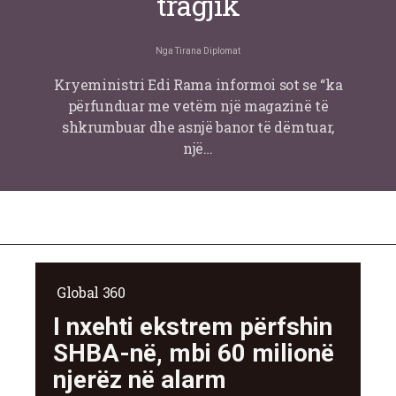
tragjik
Nga
Tirana Diplomat
Kryeministri Edi Rama informoi sot se “ka
përfunduar me vetëm një magazinë të
shkrumbuar dhe asnjë banor të dëmtuar,
një…
Global 360
I nxehti ekstrem përfshin
SHBA-në, mbi 60 milionë
njerëz në alarm