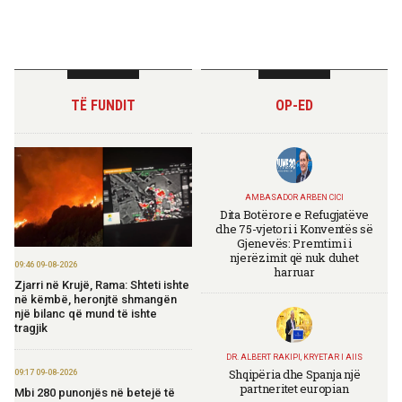
TË FUNDIT
OP-ED
AMBASADOR ARBEN CICI
Dita Botërore e Refugjatëve
dhe 75-vjetori i Konventës së
Gjenevës: Premtimi i
njerëzimit që nuk duhet
09:46 09-08-2026
harruar
Zjarri në Krujë, Rama: Shteti ishte
në këmbë, heronjtë shmangën
një bilanc që mund të ishte
tragjik
DR. ALBERT RAKIPI, KRYETAR I AIIS
Shqipëria dhe Spanja një
09:17 09-08-2026
partneritet europian
Mbi 280 punonjës në betejë të