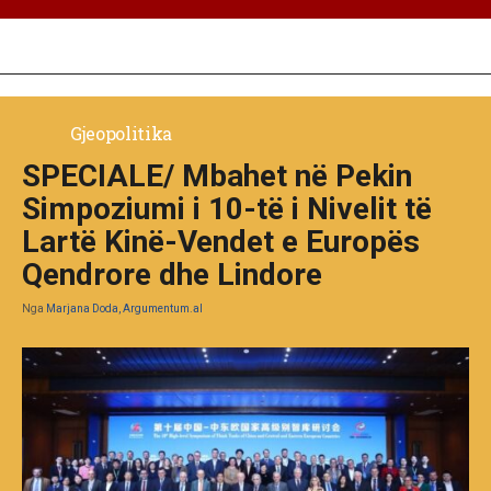
Gjeopolitika
SPECIALE/ Mbahet në Pekin
Simpoziumi i 10-të i Nivelit të
Lartë Kinë-Vendet e Europës
Qendrore dhe Lindore
Nga
Marjana Doda, Argumentum.al