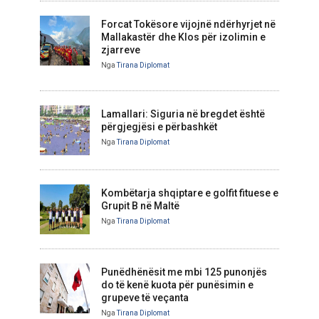
Forcat Tokësore vijojnë ndërhyrjet në
Mallakastër dhe Klos për izolimin e
zjarreve
Nga
Tirana Diplomat
Lamallari: Siguria në bregdet është
përgjegjësi e përbashkët
Nga
Tirana Diplomat
Kombëtarja shqiptare e golfit fituese e
Grupit B në Maltë
Nga
Tirana Diplomat
Punëdhënësit me mbi 125 punonjës
do të kenë kuota për punësimin e
grupeve të veçanta
Nga
Tirana Diplomat