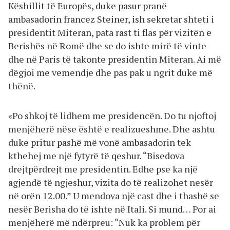
Këshillit të Europës, duke pasur pranë
ambasadorin francez Steiner, ish sekretar shteti i
presidentit Miteran, pata rast ti flas për vizitën e
Berishës në Romë dhe se do ishte mirë të vinte
dhe në Paris të takonte presidentin Miteran. Ai më
dëgjoi me vemendje dhe pas pak u ngrit duke më
thënë.
«Po shkoj të lidhem me presidencën. Do tu njoftoj
menjëherë nëse është e realizueshme. Dhe ashtu
duke pritur pashë më vonë ambasadorin tek
kthehej me një fytyrë të qeshur. “Bisedova
drejtpërdrejt me presidentin. Edhe pse ka një
agjendë të ngjeshur, vizita do të realizohet nesër
në orën 12.00.” U mendova një cast dhe i thashë se
nesër Berisha do të ishte në Itali. Si mund… Por ai
menjëherë më ndërpreu: “Nuk ka problem për