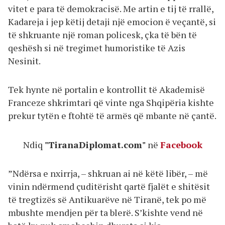
vitet e para të demokracisë. Me artin e tij të rrallë,
Kadareja i jep këtij detaji një emocion ë veçantë, si
të shkruante një roman policesk, çka të bën të
qeshësh si në tregimet humoristike të Azis
Nesinit.
Tek hynte në portalin e kontrollit të Akademisë
Franceze shkrimtari që vinte nga Shqipëria kishte
prekur tytën e ftohtë të armës që mbante në çantë.
Ndiq
"TiranaDiplomat.com"
në
Facebook
”Ndërsa e nxirrja, – shkruan ai në këtë libër, – më
vinin ndërmend çuditërisht qartë fjalët e shitësit
të tregtizës së Antikuarëve në Tiranë, tek po më
mbushte mendjen për ta blerë. S’kishte vend në