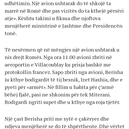
udhëtimin. Një avion ushtarak do të shkojë ta
marrë në Romë dhe pas vizitës do ta kthejë përsëri
atje». Kështu takimi u fiksua dhe njoftova
menjëherë ministrinë e Jashtme dhe Presidencën
tonë.
Të nesërmen që në mëngjes një avion ushtarak u
nis drejt Romës. Nga ora 11.00 avioni zbriti në
aeroportin e Villacoublay ku prisja bashkë me
protokollin francez. Sapo zbriti nga avioni, Berisha
iu kthye bodigardit të tij besnik, Izet Haxhia, dhe e
pyeti për «armët». Në fillim u habita për ç’armë
bëhej fjalë, pasi ne shkonim për tek Miterani.
Bodigardi ngriti supet dhe u kthye nga roja tjetër.
Një çast Berisha priti me sytë e çakëryer dhe
ndjeva menjëherë se do të shpërthente. Dhe vërtet