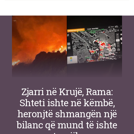
Si po e luftojnë terrorizmin shërbimet
inteligjente izraelite
Nga
Or Shalom
Zjarri në Krujë, Rama:
Shteti ishte në këmbë,
heronjtë shmangën një
bilanc që mund të ishte