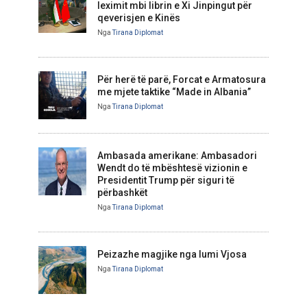
leximit mbi librin e Xi Jinpingut për
qeverisjen e Kinës
Nga
Tirana Diplomat
Për herë të parë, Forcat e Armatosura
me mjete taktike “Made in Albania”
Nga
Tirana Diplomat
Ambasada amerikane: Ambasadori
Wendt do të mbështesë vizionin e
Presidentit Trump për siguri të
përbashkët
Nga
Tirana Diplomat
Peizazhe magjike nga lumi Vjosa
Nga
Tirana Diplomat