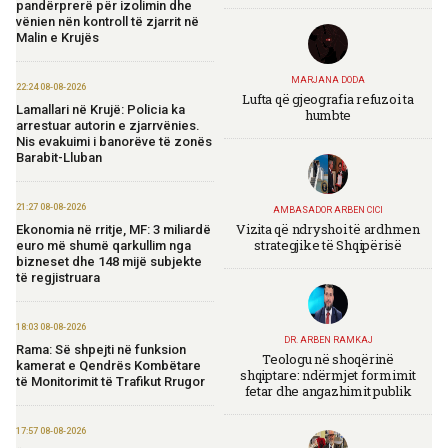
pandërprerë për izolimin dhe
vënien nën kontroll të zjarrit në
Malin e Krujës
MARJANA DODA
22:24 08-08-2026
Lufta që gjeografia refuzoi ta
Lamallari në Krujë: Policia ka
humbte
arrestuar autorin e zjarrvënies.
Nis evakuimi i banorëve të zonës
Barabit-Lluban
21:27 08-08-2026
AMBASADOR ARBEN CICI
Vizita që ndryshoi të ardhmen
Ekonomia në rritje, MF: 3 miliardë
strategjike të Shqipërisë
euro më shumë qarkullim nga
bizneset dhe 148 mijë subjekte
të regjistruara
18:03 08-08-2026
DR. ARBEN RAMKAJ
Rama: Së shpejti në funksion
Teologu në shoqërinë
kamerat e Qendrës Kombëtare
shqiptare: ndërmjet formimit
të Monitorimit të Trafikut Rrugor
fetar dhe angazhimit publik
17:57 08-08-2026