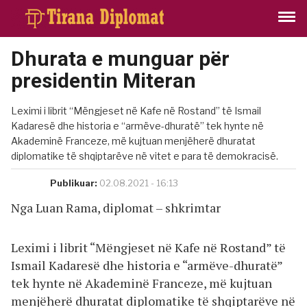
Dhurata e munguar për
presidentin Miteran
Leximi i librit “Mëngjeset në Kafe në Rostand” të Ismail
Kadaresë dhe historia e “armëve-dhuratë” tek hynte në
Akademinë Franceze, më kujtuan menjëherë dhuratat
diplomatike të shqiptarëve në vitet e para të demokracisë.
Publikuar:
02.08.2021 - 16:13
Nga Luan Rama, diplomat – shkrimtar
Leximi i librit “Mëngjeset në Kafe në Rostand” të
Ismail Kadaresë dhe historia e “armëve-dhuratë”
tek hynte në Akademinë Franceze, më kujtuan
menjëherë dhuratat diplomatike të shqiptarëve në