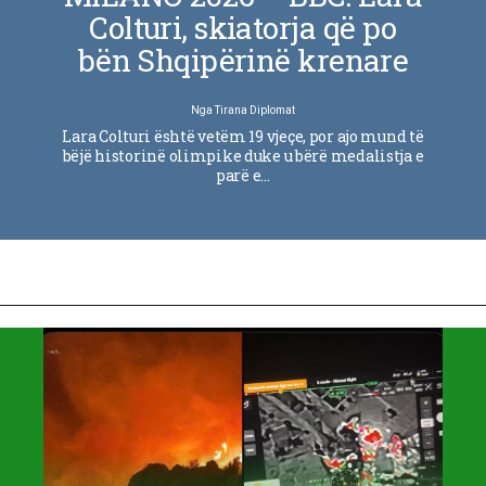
Colturi, skiatorja që po
bën Shqipërinë krenare
Nga
Tirana Diplomat
Lara Colturi është vetëm 19 vjeçe, por ajo mund të
bëjë historinë olimpike duke u bërë medalistja e
parë e…