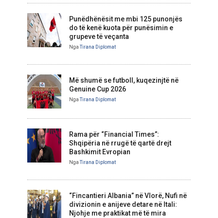
Punëdhënësit me mbi 125 punonjës
do të kenë kuota për punësimin e
grupeve të veçanta
Nga
Tirana Diplomat
Më shumë se futboll, kuqezinjtë në
Genuine Cup 2026
Nga
Tirana Diplomat
Rama për “Financial Times”:
Shqipëria në rrugë të qartë drejt
Bashkimit Evropian
Nga
Tirana Diplomat
“Fincantieri Albania” në Vlorë, Nufi në
divizionin e anijeve detare në Itali:
Njohje me praktikat më të mira