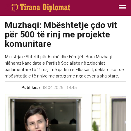
Muzhaqi: Mbështetje çdo vit
për 500 të rinj me projekte
komunitare
Ministrja e Shtetit për Rininë dhe Fëmijët, Bora Muzhaqi,
njëheraz kandidate e Partisë Socialiste në zgjedhjet
parlamentare të 11 majit në qarkun e Elbasanit, deklaroi sot se
mbështetja e të rinjve me programe nga qeveria shqiptare.
Publikuar:
18.04.2025 - 18:45