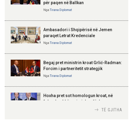
për paqen në Ballkan
ELISA SPIROPALI
09:19 08-08-2026
Kriza e Parlamentit është
Nga
Tirana Diplomat
Peizazhe magjike nga lumi Vjosa
kriza e Republikës
Parlamentare
Ambasadori i Shqipërisë në Jemen
paraqet Letrat Kredenciale
Nga
Tirana Diplomat
BAJRAM BEGAJ, PRESIDENTI I REPUBLIKËS
SË SHQIPËRISË
Gëzuar Ditën e Pavarësisë,
Kosovë!
Begaj pret ministrin kroat Grlić-Radman:
Forcim i partneritetit strategjik
Nga
Tirana Diplomat
AMER JUKA
100-vjetori i themelimit të
Hoxha pret sot homologun kroat, në
Urdhrit të Skënderbeut
fokus bashkëpunimi dypalësh
Nga
Tirana Diplomat
TË GJITHA
Hoxha takim me zyrtarë të lartë të DASH: