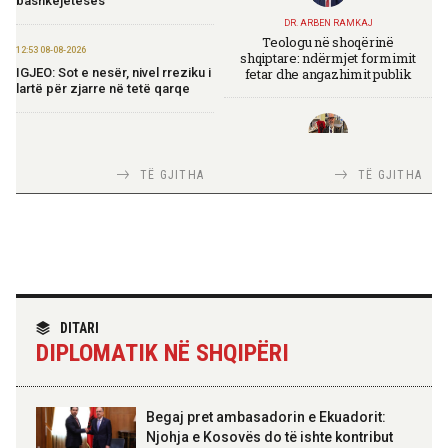
bashkëjetesës
DR. ARBEN RAMKAJ
Teologu në shoqërinë
12:53 08-08-2026
shqiptare: ndërmjet formimit
fetar dhe angazhimit publik
IGJEO: Sot e nesër, nivel rreziku i
lartë për zjarre në tetë qarqe
12:43 08-08-2026
Zhvillohet në Taxhikistan
TIRANA DIPLOMAT
TË GJITHA
TË GJITHA
seminari i leximit mbi librin e Xi
Italia Strategjike — Ku është
Jinpingut për qeverisjen e Kinës
Shqipëria?
11:56 08-08-2026
Për herë të parë, Forcat e
Armatosura me mjete taktike
“Made in Albania”
TIRANA DIPLOMAT
“Shqipëria në BE, projekt më i
DITARI
madh se amaneti i
DIPLOMATIK NË SHQIPËRI
Skënderbeut dhe Ismail
09:24 08-08-2026
Qemalit”
Ambasada amerikane:
Ambasadori Wendt do të
mbështesë vizionin e Presidentit
Begaj pret ambasadorin e Ekuadorit:
Trump për siguri të përbashkët
Njohja e Kosovës do të ishte kontribut