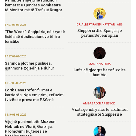
Rama: Së shpejti në funksion
kamerat e Qendrës Kombëtare
të Monitorimit të Trafikut Rrugor
DR. ALBERT RAKIPI, KRYETAR I AIIS
17:57 08-08-2026
Shqipëria dhe Spanja një
“The Week”: Shqipëria, në krye të
partneritet europian
listës së destinacioneve të lira
turistike
14:57 08-08-2026
Saranda plot me pushues,
MARJANA DODA
gjithmonë zgjedhja e duhur
Lufta që gjeografia refuzoi ta
humbte
13:57 08-08-2026
Lorik Cana rrëfen fillimet e
karrierës: Nga emigrimi, refuzimi
i vizës te prova me PSG-në
AMBASADOR ARBEN CICI
Vizita që ndryshoi të ardhmen
strategjike të Shqipërisë
13:19 08-08-2026
Vijojnë punimet për Muzeun
Hebraik në Vlorë, Gonxhja:
Promovim i kujtesës së