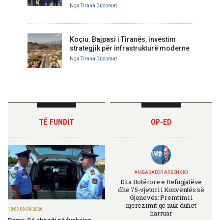
Nga
Tirana Diplomat
Koçiu: Bajpasi i Tiranës, investim
strategjik për infrastrukturë moderne
Nga
Tirana Diplomat
TË FUNDIT
OP-ED
AMBASADOR ARBEN CICI
Dita Botërore e Refugjatëve
dhe 75-vjetori i Konventës së
Gjenevës: Premtimi i
njerëzimit që nuk duhet
18:03 08-08-2026
harruar