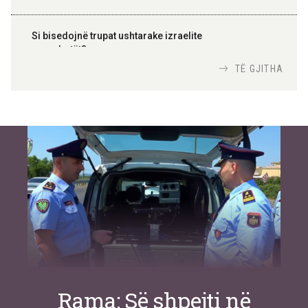
Si bisedojnë trupat ushtarake izraelite
me robotët?
Nga
TiranaDiplomat.com
TË GJITHA
Si po e luftojnë terrorizmin shërbimet
inteligjente izraelite
Nga
Or Shalom
Rama: Së shpejti në