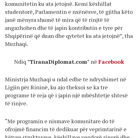
komunitetin ku ata jetojnë. Kemi këshillat
studentorë, Parlamentin e nxënësve, të gjitha këto
janë mënyra shumë të mira që të rinjtë të
angazhohen dhe të japin kontributin e tyre për
Shqipërinë që duan dhe qytetet ku ata jetojnë”, tha
Muzhaqi.
Ndiq
"TiranaDiplomat.com"
në
Facebook
Ministrja Muzhaqi u ndal edhe te ndryshimet në
Ligjin për Rininë, ku ajo theksoi se ka tre
programe të reja që i japin një mbështetje shtesë
të rinjve.
“Me programin e nismave komunitare do të
ofrojmë financim të dedikuar për veprimtarinë e
këtyre strukturave, këshillave vendorë rinorë dhe