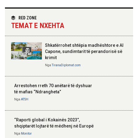
Angazhim i përbashkët për forcimin e
partneritetit strategjik
Nga
Tirana Diplomat
RED ZONE
TEMAT E NXEHTA
Shkatërrohet shtëpia madhështore e Al
Capone, sundimtarit të perandorisë së
krimit
Nga
TiranaDiplomat.com
Arrestohen rreth 70 anëtarë të dyshuar
të mafias “Ndrangheta”
Nga
ATSH
“Raporti global i Kokainës 2023”,
shqiptarët lojtarë të mëdhenj në Europë
Nga
Monitor