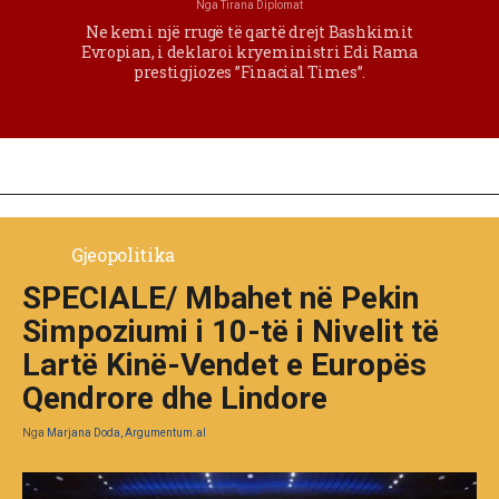
Nga
Tirana Diplomat
Ne kemi një rrugë të qartë drejt Bashkimit
Evropian, i deklaroi kryeministri Edi Rama
prestigjiozes ”Finacial Times”.
Gjeopolitika
SPECIALE/ Mbahet në Pekin
Simpoziumi i 10-të i Nivelit të
Lartë Kinë-Vendet e Europës
Qendrore dhe Lindore
Nga
Marjana Doda, Argumentum.al