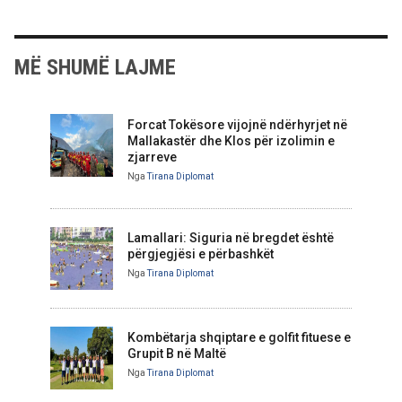
MË SHUMË LAJME
Forcat Tokësore vijojnë ndërhyrjet në
Mallakastër dhe Klos për izolimin e
zjarreve
Nga
Tirana Diplomat
Lamallari: Siguria në bregdet është
përgjegjësi e përbashkët
Nga
Tirana Diplomat
Kombëtarja shqiptare e golfit fituese e
Grupit B në Maltë
Nga
Tirana Diplomat