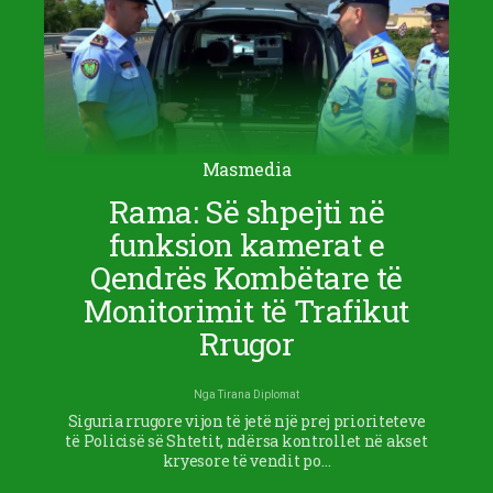
Masmedia
Rama: Së shpejti në
funksion kamerat e
Qendrës Kombëtare të
Monitorimit të Trafikut
Rrugor
Nga
Tirana Diplomat
Siguria rrugore vijon të jetë një prej prioriteteve
të Policisë së Shtetit, ndërsa kontrollet në akset
kryesore të vendit po…