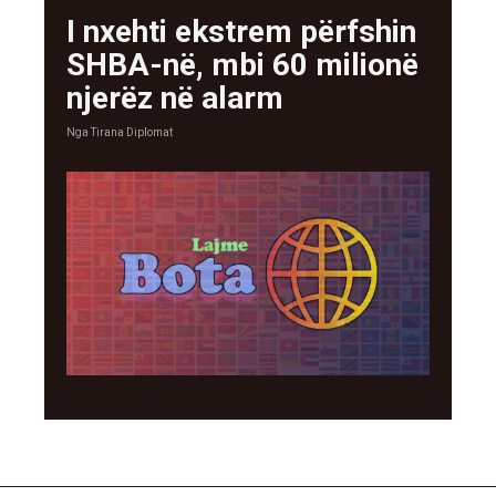
I nxehti ekstrem përfshin
SHBA-në, mbi 60 milionë
njerëz në alarm
Nga
Tirana Diplomat