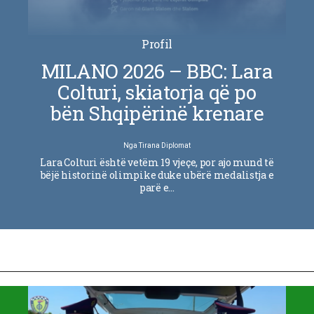
Profil
MILANO 2026 – BBC: Lara
Colturi, skiatorja që po
bën Shqipërinë krenare
Nga
Tirana Diplomat
Lara Colturi është vetëm 19 vjeçe, por ajo mund të
bëjë historinë olimpike duke u bërë medalistja e
parë e…