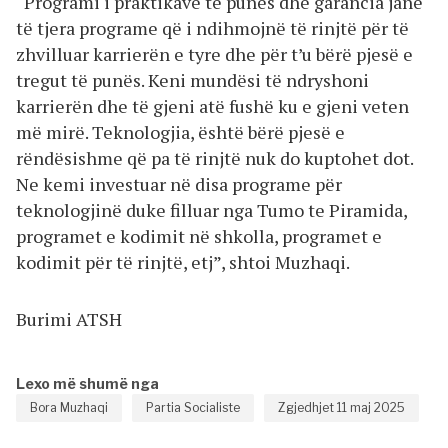
“Programi i praktikave të punës dhe garancia janë
të tjera programe që i ndihmojnë të rinjtë për të
zhvilluar karrierën e tyre dhe për t’u bërë pjesë e
tregut të punës. Keni mundësi të ndryshoni
karrierën dhe të gjeni atë fushë ku e gjeni veten
më mirë. Teknologjia, është bërë pjesë e
rëndësishme që pa të rinjtë nuk do kuptohet dot.
Ne kemi investuar në disa programe për
teknologjinë duke filluar nga Tumo te Piramida,
programet e kodimit në shkolla, programet e
kodimit për të rinjtë, etj”, shtoi Muzhaqi.
Burimi ATSH
Lexo më shumë nga
Bora Muzhaqi
Partia Socialiste
Zgjedhjet 11 maj 2025