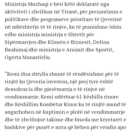
Ministrja Muzhaqi e bëri këtë deklaratë nga
aktiviteti i zhvilluar në Tiranë, për prezantimin e
politikave dhe programeve prioritare të Qeverisë
në mbështetje të të rinjve, ku të pranishme ishin
edhe ministrja ministrja e Shtetit për
Sipërmarrjen dhe Klimën e Biznesit, Delina
Ibrahimaj dhe ministrja e Arsimit dhe Sportit,
Ogerta Manastirliu.
“Kemi disa shtylla shumë të rëndësishme për të
rinjtë ku Qeveria investon, një prej tyre është
demokracia dhe pjesëmarrja e të rinjve në
vendimmarrje. Kemi ndërtuar 61 këshilla rinore
dhe Këshillim Kombëtar Rinor ku të rinjtë mund të
angazhohen në kuptimin e plotë në vendimmarrje
dhe të zhvillojnë takime dhe biseda me kryetarët e
bashkive për punët e mira që bëhen për vendin apo