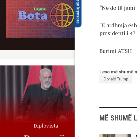
faqe kryesore
“Ne do të jemi 
“E ardhmja ësht
presidenti i 47
Burimi ATSH
Lexo më shumë 
Donald Trump
MË SHUMË 
Diplovista