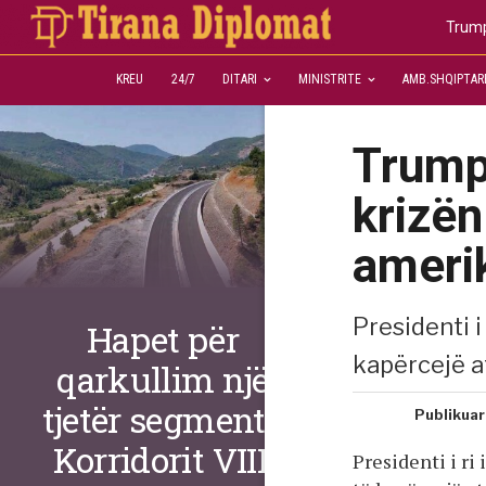
Trump
KREU
24/7
DITARI
MINISTRITE
AMB.SHQIPTAR
Trump
krizën
ameri
Presidenti 
Hapet për
kapërcejë at
qarkullim një
tjetër segment i
Publikuar
Korridorit VIII,
Presidenti i r