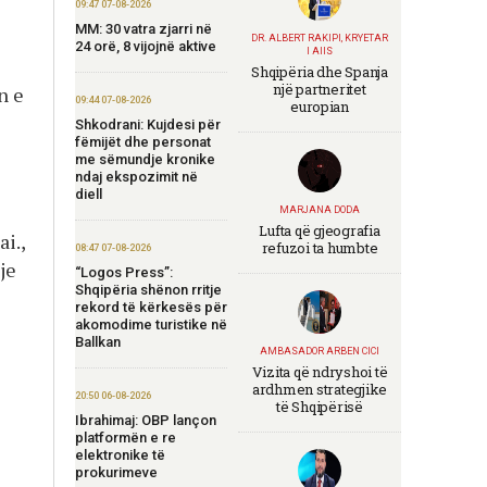
09:47 07-08-2026
MM: 30 vatra zjarri në
DR. ALBERT RAKIPI, KRYETAR
24 orë, 8 vijojnë aktive
I AIIS
Shqipëria dhe Spanja
një partneritet
n e
09:44 07-08-2026
europian
Shkodrani: Kujdesi për
fëmijët dhe personat
me sëmundje kronike
ndaj ekspozimit në
diell
MARJANA DODA
Lufta që gjeografia
i.,
refuzoi ta humbte
08:47 07-08-2026
je
“Logos Press”:
Shqipëria shënon rritje
rekord të kërkesës për
akomodime turistike në
Ballkan
AMBASADOR ARBEN CICI
Vizita që ndryshoi të
ardhmen strategjike
20:50 06-08-2026
të Shqipërisë
Ibrahimaj: OBP lançon
platformën e re
elektronike të
prokurimeve