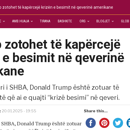
 zotohet të kapërcejë krizën e besimit në qeverinë amerikane
E
AMB.HUAJA
TIRANA
BASHKITE
ORG
BLOGJET
GLOB
 zotohet të kapërcejë
 e besimit në qeverinë
kane
i ri i SHBA, Donald Trump është zotuar të
ë që ai e quajti “krizë besimi” në qeveri.
:
20.01.2025 - 19:55
Share this...
i i SHBA, Donald Trump është zotuar