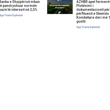
Banka e Shqipërisë mban
AZHBR apel fermerë
të pandryshuar normën
Plotësimi i
bazë të interesit në 2,5%
dokumentacionit për
përfituesit e Skemës
Nga
Tirana Diplomat
Kombëtare deri më 
gusht
Nga
Tirana Diplomat