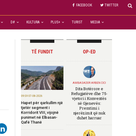
FACEBOOK
TWITTER
D#
KULTURA
PLUS+
TURIST
MEDIA
TË FUNDIT
OP-ED
AMBASADOR ARBEN CICI
Dita Botërore e
Refugjatëve dhe 75-
09:59 07-08-2026
vjetori i Konventës
Hapet për qarkullim një
së Gjenevës:
tjetër segment i
Premtimi i
Korridorit VIII, vijojnë
njerëzimit që nuk
punimet në Elbasan-
duhet harruar
Qafë Thanë