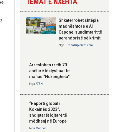
TEMAT E NXEHTA
ve:
Nga
Tirana Diplomat
Shkatërrohet shtëpia
13
Hoxha takim me
madhështore e Al
zyrtarë të lartë të
Capone, sundimtarit të
DASH: Angazhim i
perandorisë së krimit
përbashkët për
Nga
TiranaDiplomat.com
forcimin e partneritetit
strategjik
Nga
Tirana Diplomat
Arrestohen rreth 70
anëtarë të dyshuar të
mafias “Ndrangheta”
Nga
ATSH
“Raporti global i
Kokainës 2023”,
shqiptarët lojtarë të
mëdhenj në Europë
Nga
Monitor