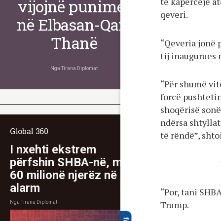
të kapërcejë at
vijojnë punimet
qeveri.
në Elbasan-Qafë
Thanë
“Qeveria jonë p
tij inaugurues 
Nga
Tirana Diplomat
“Për shumë vit
forcë pushtetin
shoqërisë sonë 
ndërsa shtyllat
Global 360
të rëndë”, shtoi
I nxehti ekstrem
përfshin SHBA-në, mbi
60 milionë njerëz në
alarm
“Por, tani SHBA
Trump.
Nga
Tirana Diplomat