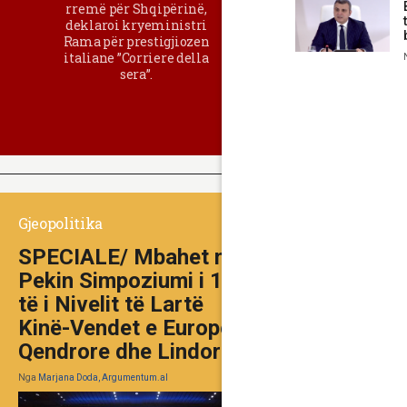
rremë për Shqipërinë,
deklaroi kryeministri
Rama për prestigjiozen
italiane ”Corriere della
sera”.
Gjeopolitika
SPECIALE/ Mbahet në
Pekin Simpoziumi i 10-
të i Nivelit të Lartë
Kinë-Vendet e Europës
Qendrore dhe Lindore
Nga
Marjana Doda, Argumentum.al