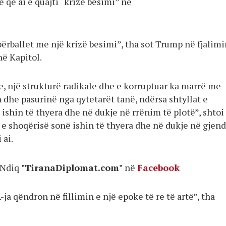
ë që ai e quajti “krizë besimi” në
ërballet me një krizë besimi”, tha sot Trump në fjalimi
në Kapitol.
e, një strukturë radikale dhe e korruptuar ka marrë me
 dhe pasurinë nga qytetarët tanë, ndërsa shtyllat e
ishin të thyera dhe në dukje në rrënim të plotë”, shtoi a
 e shoqërisë sonë ishin të thyera dhe në dukje në gjend
 ai.
Ndiq
"TiranaDiplomat.com"
në
Facebook
-ja qëndron në fillimin e një epoke të re të artë”, tha