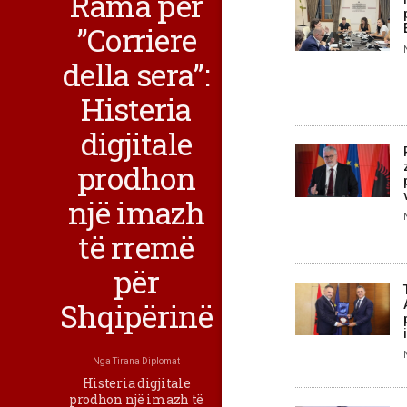
Rama për
”Corriere
della sera”:
Histeria
digjitale
prodhon
një imazh
të rremë
për
Shqipërinë
Nga
Tirana Diplomat
Histeria digjitale
prodhon një imazh të