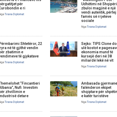
përgatitjet për
Udhëtimi në Shqipëri
Eurobondin e ri
zbuloi magjinë e një
vendi autentik, përtej
Nga
Tirana Diplomat
famës së rrjeteve
sociale
Nga
Tirana Diplomat
Përmbarimi Shtetëror, 22
Sejko: TIPS Clone do
zyra në të gjithë vendin
ulë kostot e pagesav
për zbatimin e
ekonomia mund të
vendimeve të gjykatave
kursejë deri në 38
miliardë lekë në vit
Nga
Tirana Diplomat
Nga
Tirana Diplomat
Themelohet “Fincantieri
Ambasada gjerman
Albania”, Nufi: Investim
falënderon ekipet
për zhvillimin e
shqiptare për shpëti
industrisë detare
e katër turistëve
Nga
Tirana Diplomat
Nga
Tirana Diplomat