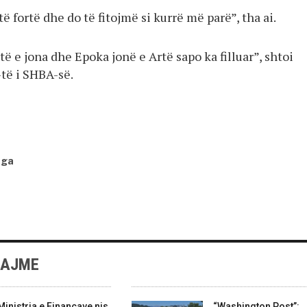
të fortë dhe do të fitojmë si kurrë më parë”, tha ai.
ë e jona dhe Epoka jonë e Artë sapo ka filluar”, shtoi
-të i SHBA-së.
nga
LAJME
Ministria e Financave nis
“Washington Post”: