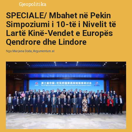
Gjeopolitika
SPECIALE/ Mbahet në Pekin
Simpoziumi i 10-të i Nivelit të
Lartë Kinë-Vendet e Europës
Qendrore dhe Lindore
Nga
Marjana Doda, Argumentum.al