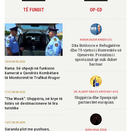
TË FUNDIT
OP-ED
AMBASADOR ARBEN CICI
Dita Botërore e Refugjatëve
dhe 75-vjetori i Konventës së
Gjenevës: Premtimi i
njerëzimit që nuk duhet
18:03 08-08-2026
harruar
Rama: Së shpejti në funksion
kamerat e Qendrës Kombëtare
të Monitorimit të Trafikut Rrugor
DR. ALBERT RAKIPI, KRYETAR I AIIS
17:57 08-08-2026
Shqipëria dhe Spanja një
“The Week”: Shqipëria, në krye të
partneritet europian
listës së destinacioneve të lira
turistike
14:57 08-08-2026
Saranda plot me pushues,
MARJANA DODA