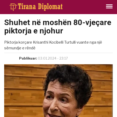
Shuhet në moshën 80-vjeçare
piktorja e njohur
Piktorja korçare Krisanthi Kocibelli Turtulli vuante nga një
sëmundje e rëndë
Publikuar:
03.01.2024 - 23:17