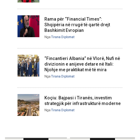
Rama për “Financial Times”:
Shqipëria në rrugë të qartë drejt
Bashkimit Evropian
Nga
Tirana Diplomat
“Fincantieri Albania” në Vlorë, Nufi në
divizionin e anijeve detare në Itali:
Njohje me praktikat më të mira
Nga
Tirana Diplomat
Koçiu: Bajpasi i Tiranës, investim
strategjik për infrastrukturë moderne
Nga
Tirana Diplomat