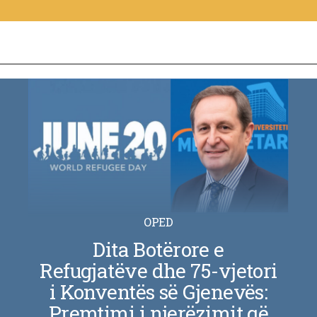
OPED
Dita Botërore e
Refugjatëve dhe 75-vjetori
i Konventës së Gjenevës:
Premtimi i njerëzimit që