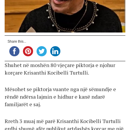
Share this...
Shuhet në moshën 80 vjeçare piktorja e njohur
korçare Krisanthi Kocibelli Turtulli.
Mësohet se piktorja vuante nga një sëmundje e
rëndë ndërsa lajmin e hidhur e kanë ndarë
familjarët e saj.
Rreth 3 muaj më parë Krisanthi Kocibelli Turtulli
erdhi shumë afër publikut artdashës korçar me një