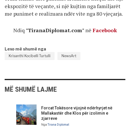
ekspozitë të veçante, si një kujtim nga familjarët
me punimet e realizuara ndër vite nga 80 vjeçarja.
Ndiq
"TiranaDiplomat.com"
në
Facebook
Lexo më shumë nga
Krisanthi Kocibelli Turtulli
NewsArt
MË SHUMË LAJME
Forcat Tokësore vijojnë ndërhyrjet në
Mallakastër dhe Klos për izolimin e
zjarreve
Nga
Tirana Diplomat