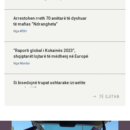
Arrestohen rreth 70 anëtarë të dyshuar
të mafias “Ndrangheta”
Nga
ATSH
“Raporti global i Kokainës 2023”,
shqiptarët lojtarë të mëdhenj në Europë
Nga
Monitor
Si bisedojnë trupat ushtarake izraelite
me robotët?
Nga
TiranaDiplomat.com
TË GJITHA
Si po e luftojnë terrorizmin shërbimet
inteligjente izraelite
Nga
Or Shalom