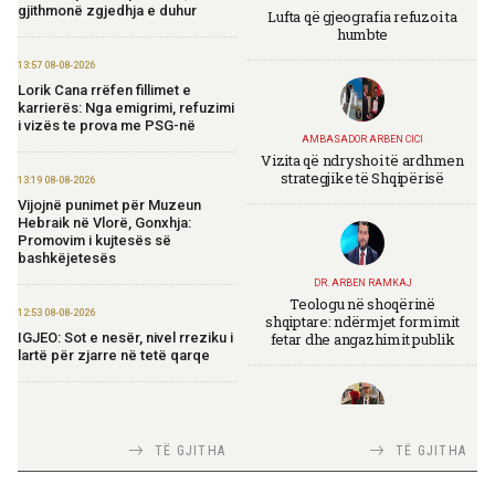
gjithmonë zgjedhja e duhur
Lufta që gjeografia refuzoi ta
humbte
13:57 08-08-2026
Lorik Cana rrëfen fillimet e
karrierës: Nga emigrimi, refuzimi
i vizës te prova me PSG-në
AMBASADOR ARBEN CICI
Vizita që ndryshoi të ardhmen
strategjike të Shqipërisë
13:19 08-08-2026
Vijojnë punimet për Muzeun
Hebraik në Vlorë, Gonxhja:
Promovim i kujtesës së
bashkëjetesës
DR. ARBEN RAMKAJ
Teologu në shoqërinë
12:53 08-08-2026
shqiptare: ndërmjet formimit
fetar dhe angazhimit publik
IGJEO: Sot e nesër, nivel rreziku i
lartë për zjarre në tetë qarqe
12:43 08-08-2026
Zhvillohet në Taxhikistan
TIRANA DIPLOMAT
TË GJITHA
TË GJITHA
seminari i leximit mbi librin e Xi
Italia Strategjike — Ku është
Jinpingut për qeverisjen e Kinës
Shqipëria?