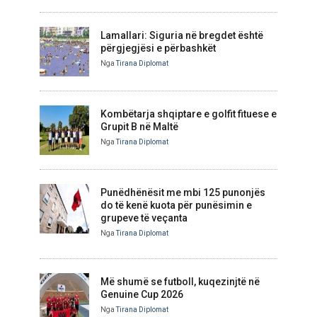
Lamallari: Siguria në bregdet është
përgjegjësi e përbashkët
Nga
Tirana Diplomat
Kombëtarja shqiptare e golfit fituese e
Grupit B në Maltë
Nga
Tirana Diplomat
Punëdhënësit me mbi 125 punonjës
do të kenë kuota për punësimin e
grupeve të veçanta
Nga
Tirana Diplomat
Më shumë se futboll, kuqezinjtë në
Genuine Cup 2026
Nga
Tirana Diplomat