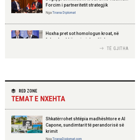
Forcim i partneritetit strategjik
Nga
Tirana Diplomat
AMER JUKA
100-vjetori i themelimit të
Hoxha pret sot homologun kroat, në
Urdhrit të Skënderbeut
fokus bashkëpunimi dypalësh
Nga
Tirana Diplomat
TË GJITHA
Hoxha takim me zyrtarë të lartë të DASH:
Angazhim i përbashkët për forcimin e
partneritetit strategjik
Nga
Tirana Diplomat
RED ZONE
TEMAT E NXEHTA
Shkatërrohet shtëpia madhështore e Al
Capone, sundimtarit të perandorisë së
krimit
Nga
TiranaDiplomat.com