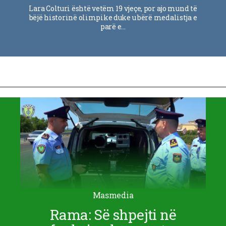
Lara Colturi është vetëm 19 vjeçe, por ajo mund të
bëjë historinë olimpike duke u bërë medalistja e
parë e…
Masmedia
Rama: Së shpejti në