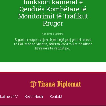
funksion kamerat e
Qendrës Kombëtare të
Monitorimit të Trafikut
Rrugor
Nga
Tirana Diplomat
Siguria rrugore vijon të jetë një prej prioriteteve
të Policisë së Shtetit, ndërsa kontrollet në akset
kryesore të vendit po…
Lajme 24/7
Rreth Nesh
Kontakt