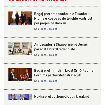
gjashtëmujorin e parë 2026
Qemalit”
11:44 07-08-2026
Begaj pret ambasadorin e Ekuadorit:
Turistët e huaj: Durrësi na
Njohja e Kosovës do të ishte kontribut
surprizoi me mikpritjen, plazhet
për paqen në Ballkan
ELISA SPIROPALI
dhe çmimet e favorshme
Kriza e Parlamentit është
Nga
Tirana Diplomat
kriza e Republikës
Parlamentare
09:59 07-08-2026
Hapet për qarkullim një tjetër
Ambasadori i Shqipërisë në Jemen
segment i Korridorit VIII, vijojnë
paraqet Letrat Kredenciale
punimet në Elbasan-Qafë Thanë
Nga
Tirana Diplomat
BAJRAM BEGAJ, PRESIDENTI I REPUBLIKËS
SË SHQIPËRISË
Gëzuar Ditën e Pavarësisë,
Kosovë!
Begaj pret ministrin kroat Grlić-Radman:
Forcim i partneritetit strategjik
Nga
Tirana Diplomat
AMER JUKA
100-vjetori i themelimit të
Hoxha pret sot homologun kroat, në
Urdhrit të Skënderbeut
fokus bashkëpunimi dypalësh