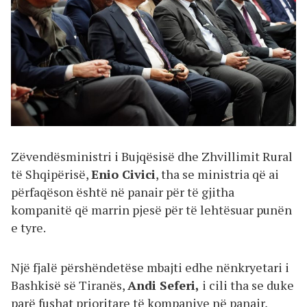
Zëvendësministri i Bujqësisë dhe Zhvillimit Rural
të Shqipërisë,
Enio Civici
, tha se ministria që ai
përfaqëson është në panair për të gjitha
kompanitë që marrin pjesë për të lehtësuar punën
e tyre.
Një fjalë përshëndetëse mbajti edhe nënkryetari i
Bashkisë së Tiranës,
Andi Seferi,
i cili tha se duke
parë fushat prioritare të kompanive në panair,