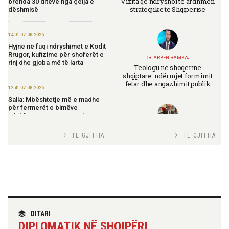
Vizita që ndryshoi të ardhmen
brenda 30 ditëve nga çelja e
strategjike të Shqipërisë
dëshmisë
14:01 07-08-2026
Hyjnë në fuqi ndryshimet e Kodit
Rrugor, kufizime për shoferët e
DR. ARBEN RAMKAJ
rinj dhe gjoba më të larta
Teologu në shoqërinë
shqiptare: ndërmjet formimit
fetar dhe angazhimit publik
12:41 07-08-2026
Salla: Mbështetje më e madhe
për fermerët e bimëve
mjekësore nga programi
“Dyfisho Ndërmarrjen Tënde”
TIRANA DIPLOMAT
TË GJITHA
TË GJITHA
Italia Strategjike — Ku është
Shqipëria?
11:51 07-08-2026
Ekspozita “Fustanella” sjell në
Berat simbolin e identitetit
shqiptar
TIRANA DIPLOMAT
11:45 07-08-2026
“Shqipëria në BE, projekt më i
DITARI
Rritet me 127 miliardë lekë
madh se amaneti i
qarkullimi i bizneseve në
DIPLOMATIK NË SHQIPËRI
Skënderbeut dhe Ismail