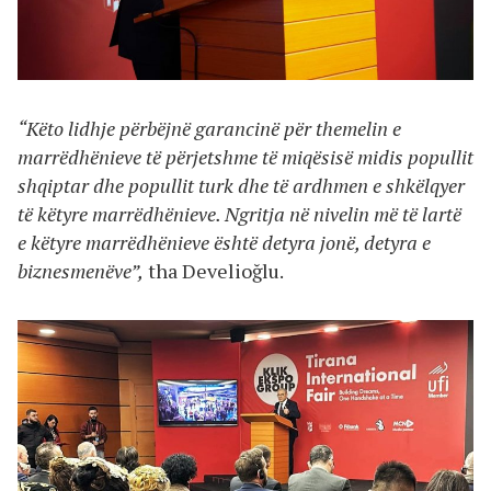
“Këto lidhje përbëjnë garancinë për themelin e
marrëdhënieve të përjetshme të miqësisë midis popullit
shqiptar dhe popullit turk dhe të ardhmen e shkëlqyer
të këtyre marrëdhënieve. Ngritja në nivelin më të lartë
e këtyre marrëdhënieve është detyra jonë, detyra e
biznesmenëve”,
tha Develioğlu.