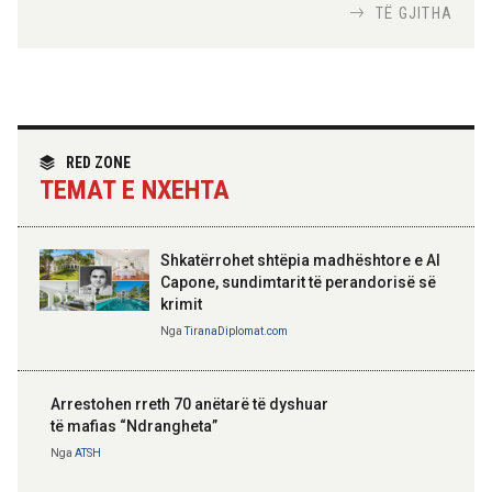
Nga
Tirana Diplomat
TË GJITHA
Hoxha takim me zyrtarë të lartë të DASH:
Angazhim i përbashkët për forcimin e
partneritetit strategjik
Nga
Tirana Diplomat
RED ZONE
TEMAT E NXEHTA
Shkatërrohet shtëpia madhështore e Al
Capone, sundimtarit të perandorisë së
krimit
Nga
TiranaDiplomat.com
Arrestohen rreth 70 anëtarë të dyshuar
të mafias “Ndrangheta”
Nga
ATSH