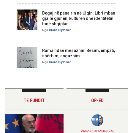
Begaj në panairin në Ulqin: Libri mban
gjallë gjuhën, kulturën dhe identitetin
tonë shqiptar
Nga
Tirana Diplomat
Rama ndan mesazhin: Besim, empati,
shërbim, angazhim
Nga
Tirana Diplomat
TË FUNDIT
OP-ED
AMBASADOR ARBEN CICI