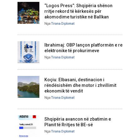
“Logos Press”: Shqipëria shënon
rritje rekord të kërkesës për
akomodime turistike në Ballkan
Nga
Tirana Diplomat
Ibrahimaj: OBP lançon platformën e re
elektronike të prokurimeve
Nga
Tirana Diplomat
Koçiu: Elbasani, destinacion i
rëndësishëm dhe motor i zhvillimit
ekonomik të vendit
Nga
Tirana Diplomat
Shqipëria avancon në zbatimin e
Planit të Rritjes të BE-së
Nga
Tirana Diplomat