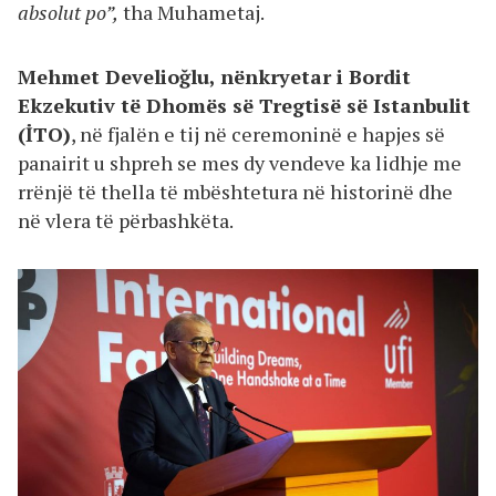
absolut po”,
tha Muhametaj.
Mehmet Develioğlu, nënkryetar i Bordit
Ekzekutiv të Dhomës së Tregtisë së Istanbulit
(İTO)
, në fjalën e tij në ceremoninë e hapjes së
panairit u shpreh se mes dy vendeve ka lidhje me
rrënjë të thella të mbështetura në historinë dhe
në vlera të përbashkëta.