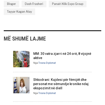
Bloger
Dash Frasheri
Panairi Klik Expo Group
Tayyar Kagan Atay
MË SHUMË LAJME
MM: 30 vatra zjarri në 24 orë, 8 vijojnë
aktive
Nga
Tirana Diplomat
Shkodrani: Kujdesi për fëmijët dhe
personat me sëmundje kronike ndaj
ekspozimit në diell
Nga
Tirana Diplomat