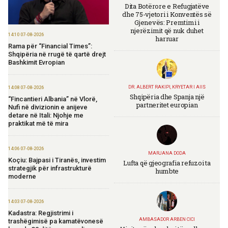
Dita Botërore e Refugjatëve
dhe 75-vjetori i Konventës së
Gjenevës: Premtimi i
njerëzimit që nuk duhet
14:10 07-08-2026
harruar
Rama për “Financial Times”:
Shqipëria në rrugë të qartë drejt
Bashkimit Evropian
DR. ALBERT RAKIPI, KRYETAR I AIIS
14:08 07-08-2026
Shqipëria dhe Spanja një
“Fincantieri Albania” në Vlorë,
partneritet europian
Nufi në divizionin e anijeve
detare në Itali: Njohje me
praktikat më të mira
14:06 07-08-2026
MARJANA DODA
Koçiu: Bajpasi i Tiranës, investim
Lufta që gjeografia refuzoi ta
strategjik për infrastrukturë
humbte
moderne
14:03 07-08-2026
Kadastra: Regjistrimi i
AMBASADOR ARBEN CICI
trashëgimisë pa kamatëvonesë