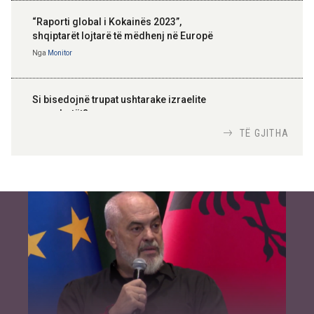
“Raporti global i Kokainës 2023”,
shqiptarët lojtarë të mëdhenj në Europë
Nga
Monitor
Si bisedojnë trupat ushtarake izraelite
me robotët?
Nga
TiranaDiplomat.com
TË GJITHA
Si po e luftojnë terrorizmin shërbimet
inteligjente izraelite
Nga
Or Shalom