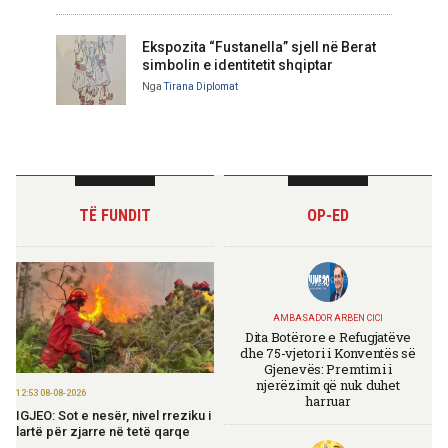
Ekspozita “Fustanella” sjell në Berat
simbolin e identitetit shqiptar
Nga
Tirana Diplomat
TË FUNDIT
OP-ED
AMBASADOR ARBEN CICI
Dita Botërore e Refugjatëve
dhe 75-vjetori i Konventës së
Gjenevës: Premtimi i
njerëzimit që nuk duhet
12:53 08-08-2026
harruar
IGJEO: Sot e nesër, nivel rreziku i
lartë për zjarre në tetë qarqe