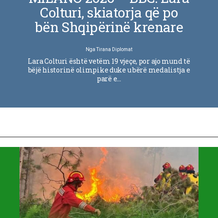
Colturi, skiatorja që po
bën Shqipërinë krenare
Nga
Tirana Diplomat
Lara Colturi është vetëm 19 vjeçe, por ajo mund të
bëjë historinë olimpike duke u bërë medalistja e
parë e…