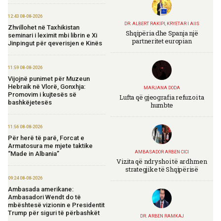
12:43 08-08-2026
DR. ALBERT RAKIPI, KRYETAR I AIIS
Zhvillohet në Taxhikistan
Shqipëria dhe Spanja një
seminari i leximit mbi librin e Xi
partneritet europian
Jinpingut për qeverisjen e Kinës
11:59 08-08-2026
Vijojnë punimet për Muzeun
Hebraik në Vlorë, Gonxhja:
MARJANA DODA
Promovim i kujtesës së
Lufta që gjeografia refuzoi ta
bashkëjetesës
humbte
11:56 08-08-2026
Për herë të parë, Forcat e
Armatosura me mjete taktike
AMBASADOR ARBEN CICI
“Made in Albania”
Vizita që ndryshoi të ardhmen
strategjike të Shqipërisë
09:24 08-08-2026
Ambasada amerikane:
Ambasadori Wendt do të
mbështesë vizionin e Presidentit
Trump për siguri të përbashkët
DR. ARBEN RAMKAJ