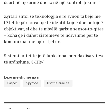
duart në një armë dhe jo në një kontroll [ekran].”
Zyrtari shtoi se teknologjia e re synon ta bëjë më
të lehtë për forcat që të identifikojnë dhe hetojnë
objektivat, si dhe të mbyllë qarkun sensor-to-qitës
– koha që i duhet sistemeve të ndryshme për të
komunikuar me njëri-tjetrin.
Sistemi pritet të jetë funksional brenda disa viteve
të ardhshme. /I-Hls/
Lexo më shumë nga
Casper
Spyzone
Ushtria izraelite