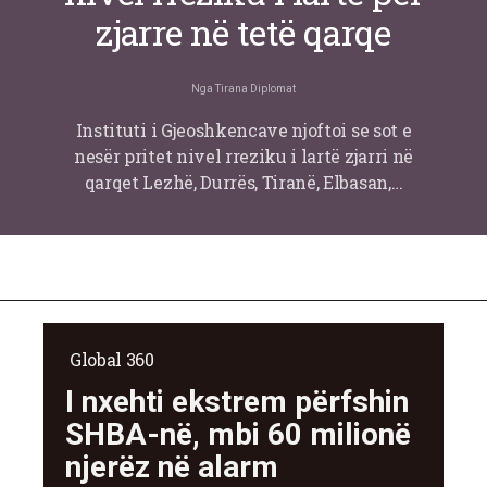
zjarre në tetë qarqe
Nga
Tirana Diplomat
Instituti i Gjeoshkencave njoftoi se sot e
nesër pritet nivel rreziku i lartë zjarri në
qarqet Lezhë, Durrës, Tiranë, Elbasan,…
Global 360
I nxehti ekstrem përfshin
SHBA-në, mbi 60 milionë
njerëz në alarm