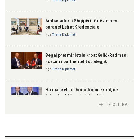
Nga
Tirana Diplomat
kriza e Republikës
Parlamentare
Ambasadori i Shqipërisë në Jemen
paraqet Letrat Kredenciale
Nga
Tirana Diplomat
BAJRAM BEGAJ, PRESIDENTI I REPUBLIKËS
SË SHQIPËRISË
Gëzuar Ditën e Pavarësisë,
Kosovë!
Begaj pret ministrin kroat Grlić-Radman:
Forcim i partneritetit strategjik
Nga
Tirana Diplomat
AMER JUKA
100-vjetori i themelimit të
Hoxha pret sot homologun kroat, në
Urdhrit të Skënderbeut
fokus bashkëpunimi dypalësh
Nga
Tirana Diplomat
TË GJITHA
Hoxha takim me zyrtarë të lartë të DASH:
Angazhim i përbashkët për forcimin e
partneritetit strategjik