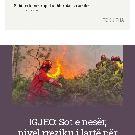
Si bisedojnë trupat ushtarake izraelite
me robotët?
Nga
TiranaDiplomat.com
TË GJITHA
Si po e luftojnë terrorizmin shërbimet
inteligjente izraelite
Nga
Or Shalom
IGJEO: Sot e nesër,
nivel rreziku i lartë për