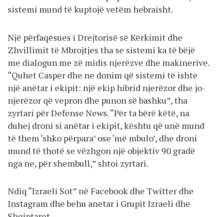
sistemi mund të kuptojë vetëm hebraisht.
Një përfaqësues i Drejtorisë së Kërkimit dhe
Zhvillimit të Mbrojtjes tha se sistemi ka të bëjë
me dialogun me zë midis njerëzve dhe makinerive.
“Quhet Casper dhe ne donim që sistemi të ishte
një anëtar i ekipit: një ekip hibrid njerëzor dhe jo-
njerëzor që vepron dhe punon së bashku”, tha
zyrtari për Defense News. “Për ta bërë këtë, na
duhej droni si anëtar i ekipit, kështu që unë mund
të them ‘shko përpara’ ose ‘më mbulo’, dhe droni
mund të thotë se vëzhgon një objektiv 90 gradë
nga ne, për shembull,” shtoi zyrtari.
Ndiq “Izraeli Sot” në Facebook dhe Twitter dhe
Instagram dhe behu anetar i Grupit Izraeli dhe
Shqiptaret