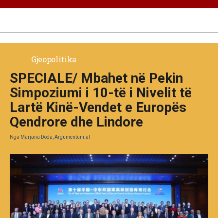
Gjeopolitika
SPECIALE/ Mbahet në Pekin
Simpoziumi i 10-të i Nivelit të
Lartë Kinë-Vendet e Europës
Qendrore dhe Lindore
Nga
Marjana Doda, Argumentum.al