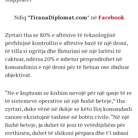
Ndiq
"TiranaDiplomat.com"
në
Facebook
Zyrtari tha se 80% e aftësive të teknologjisë
përfshijnë kontrollin e aftësive bazë të një droni,
të tilla si ngritja dhe fluturimi në një lartësi të
caktuar, ndërsa 20% e mbetur përqendrohet në
komandimin e një droni për të hetuar ose zbuluar
objektivat.
“Ne e kuptuam se kishim nevojë për një qasje të re
të sistemeve operative në një fushë beteje,” tha
zyrtari, duke vënë në dukje se këto lloj komandash
zanore ekzistojnë tashmë në botën civile. “Në një
fushë beteje, ju duhet të jeni të vetëdijshëm për
rrethinën, duhet të shikoni përpara dhe t’i mbani