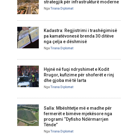
strategjik për infrastrukturë moderne
Nga
Tirana Diplomat
Kadastra: Regjistrimi i trashëgimisë
pa kamatëvonesë brenda 30 ditëve
nga çelja e dëshmisë
Nga
Tirana Diplomat
Hyjnë në fuqi ndryshimet e Kodit
Rrugor, kufizime për shoferët e rinj
dhe gjoba më të larta
Nga
Tirana Diplomat
Salla: Mbështetje më e madhe për
fermerët e bimëve mjekësore nga
programi “Dyfisho Ndërmarrjen
Tënde”
Nga
Tirana Diplomat