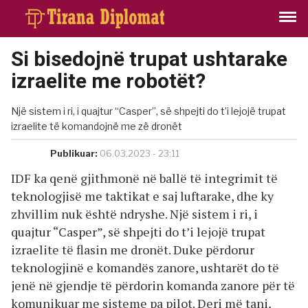
Si bisedojnë trupat ushtarake
izraelite me robotët?
Një sistem i ri, i quajtur “Casper”, së shpejti do t’i lejojë trupat
izraelite të komandojnë me zë dronët
Publikuar:
06.03.2023 - 23:11
IDF ka qenë gjithmonë në ballë të integrimit të
teknologjisë me taktikat e saj luftarake, dhe ky
zhvillim nuk është ndryshe. Një sistem i ri, i
quajtur “Casper”, së shpejti do t’i lejojë trupat
izraelite të flasin me dronët. Duke përdorur
teknologjinë e komandës zanore, ushtarët do të
jenë në gjendje të përdorin komanda zanore për të
komunikuar me sisteme pa pilot. Deri më tani,