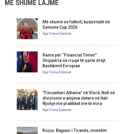
MË SHUMË LAJME
Më shumë se futboll, kuqezinjtë në
Genuine Cup 2026
Nga
Tirana Diplomat
Rama për “Financial Times”:
Shqipëria në rrugë të qartë drejt
Bashkimit Evropian
Nga
Tirana Diplomat
“Fincantieri Albania” në Vlorë, Nufi në
divizionin e anijeve detare në Itali:
Njohje me praktikat më të mira
Nga
Tirana Diplomat
Koçiu: Bajpasi i Tiranës, investim