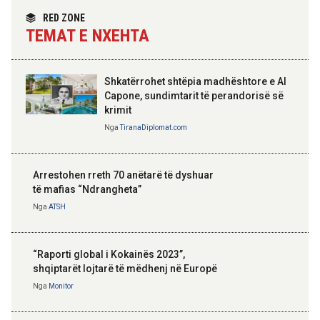
Nga
Tirana Diplomat
RED ZONE
TEMAT E NXEHTA
Shkatërrohet shtëpia madhështore e Al
Capone, sundimtarit të perandorisë së
krimit
Nga
TiranaDiplomat.com
Arrestohen rreth 70 anëtarë të dyshuar
të mafias “Ndrangheta”
Nga
ATSH
“Raporti global i Kokainës 2023”,
shqiptarët lojtarë të mëdhenj në Europë
Nga
Monitor