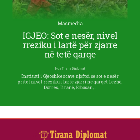
Masmedia
IGJEO: Sot e nesër, nivel
rreziku i lartë për zjarre
në tetë qarqe
Nga
Tirana Diplomat
Instituti i Gjeoshkencave njoftoi se sot e nesër
pritet nivel rreziku i lartë zjarri në qarqet Lezhë,
Durrës, Tiranë, Elbasan,…