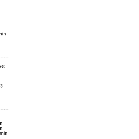
e
min
ve:
13
on
in
imin