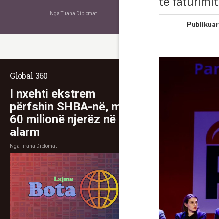
të faturimit
Nga
Tirana Diplomat
Publikuar
Global 360
I nxehti ekstrem
përfshin SHBA-në, mbi
60 milionë njerëz në
alarm
Nga
Tirana Diplomat