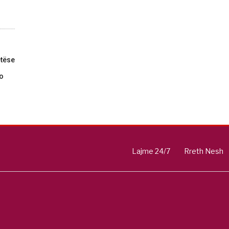
tëse
do
Lajme 24/7
Rreth Nesh