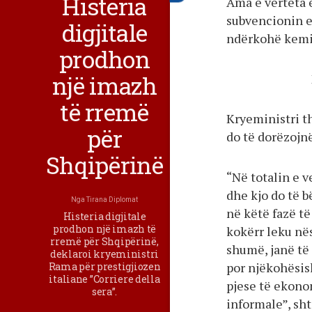
Histeria
Ama e vërteta 
subvencionin e
digjitale
ndërkohë kemi 
prodhon
një imazh
të rremë
Kryeministri th
për
do të dorëzojnë
Shqipërinë
“Në totalin e v
dhe kjo do të b
Nga
Tirana Diplomat
në këtë fazë të
Histeria digjitale
prodhon një imazh të
kokërr leku nës
rremë për Shqipërinë,
shumë, janë të 
deklaroi kryeministri
por njëkohësis
Rama për prestigjiozen
italiane ”Corriere della
pjese të ekono
sera”.
informale”, sh