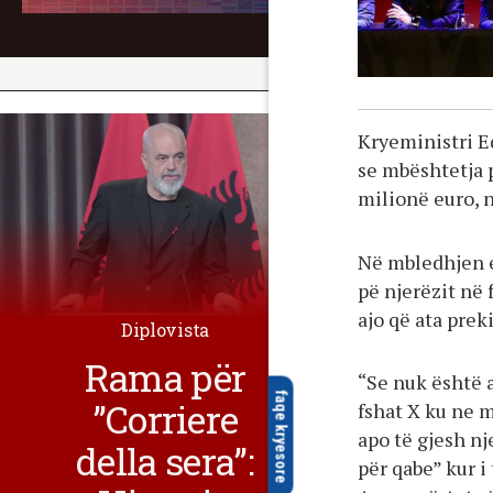
Kryeministri Ed
se mbështetja 
milionë euro, n
Në mbledhjen e
pë njerëzit në 
ajo që ata prek
Diplovista
Rama për
“Se nuk është 
faqe kryesore
”Corriere
fshat X ku ne m
apo të gjesh nj
della sera”:
për qabe” kur i