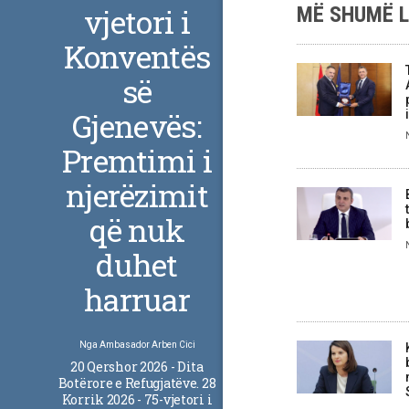
vjetori i
MË SHUMË 
Konventës
së
Gjenevës:
Premtimi i
njerëzimit
që nuk
duhet
harruar
Nga
Ambasador Arben Cici
20 Qershor 2026 - Dita
Botërore e Refugjatëve. 28
Korrik 2026 - 75-vjetori i