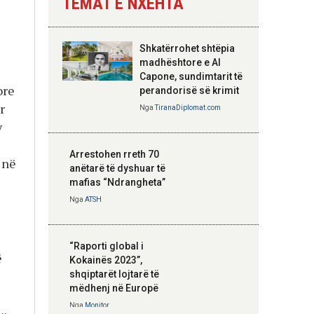
TEMAT E NXEHTA
Nga
Tirana Diplomat
Shkatërrohet shtëpia
Hoxha takim me
madhështore e Al
zyrtarë të lartë të
Capone, sundimtarit të
ore
DASH: Angazhim i
perandorisë së krimit
përbashkët për
r
Nga
TiranaDiplomat.com
forcimin e partneritetit
y
strategjik
Nga
Tirana Diplomat
Arrestohen rreth 70
 në
anëtarë të dyshuar të
mafias “Ndrangheta”
Nga
ATSH
“Raporti global i
ë
Kokainës 2023”,
shqiptarët lojtarë të
mëdhenj në Europë
Nga
Monitor