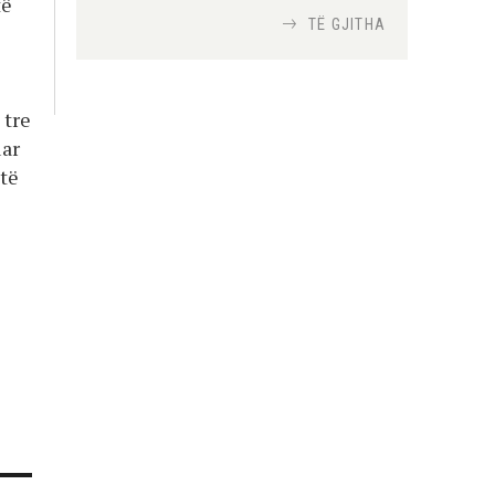
të
TË GJITHA
Si bisedojnë trupat
ushtarake izraelite me
robotët?
 tre
Nga
TiranaDiplomat.com
uar
 të
Si po e luftojnë
terrorizmin shërbimet
inteligjente izraelite
Nga
Or Shalom