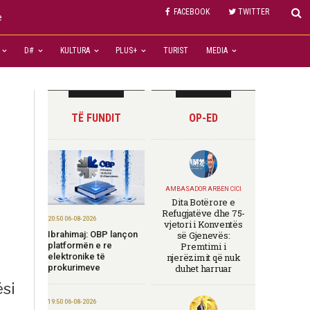
FACEBOOK
TWITTER
e
D#
KULTURA
PLUS+
TURIST
MEDIA
TË FUNDIT
OP-ED
AMBASADOR ARBEN CICI
Dita Botërore e
Refugjatëve dhe 75-
20:50 06-08-2026
vjetori i Konventës
Ibrahimaj: OBP lançon
së Gjenevës:
platformën e re
Premtimi i
elektronike të
njerëzimit që nuk
prokurimeve
duhet harruar
ësi
19:50 06-08-2026