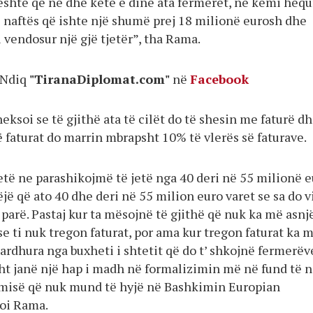
është që ne dhe këtë e dinë ata fermerët, ne kemi hequ
 naftës që ishte një shumë prej 18 milionë eurosh dhe
vendosur një gjë tjetër”, tha Rama.
Ndiq
"TiranaDiplomat.com"
në
Facebook
eksoi se të gjithë ata të cilët do të shesin me faturë d
 faturat do marrin mbrapsht 10% të vlerës së faturave.
etë ne parashikojmë të jetë nga 40 deri në 55 milionë 
ëjë që ato 40 dhe deri në 55 milion euro varet se sa do v
 parë. Pastaj kur ta mësojnë të gjithë që nuk ka më asnj
e ti nuk tregon faturat, por ama kur tregon faturat ka 
ardhura nga buxheti i shtetit që do t’ shkojnë fermerëv
ht janë një hap i madh në formalizimin më në fund të n
misë që nuk mund të hyjë në Bashkimin Europian
toi Rama.