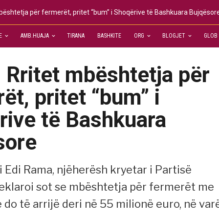
ështetja për fermerët, pritet “bum” i Shoqërive të Bashkuara Bujqësor
E
AMB.HUAJA
TIRANA
BASHKITE
ORG
BLOGJET
GLOB
Rritet mbështetja për
ët, pritet “bum” i
rive të Bashkuara
sore
i Edi Rama, njëherësh kryetar i Partisë
deklaroi sot se mbështetja për fermerët me
do të arrijë deri në 55 milionë euro, në var