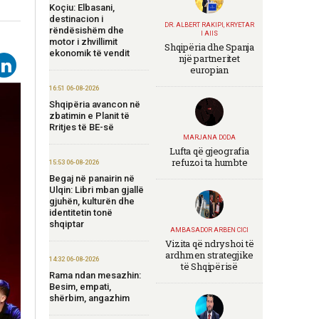
Koçiu: Elbasani,
destinacion i
DR. ALBERT RAKIPI, KRYETAR
rëndësishëm dhe
I AIIS
motor i zhvillimit
Shqipëria dhe Spanja
ekonomik të vendit
një partneritet
europian
16:51 06-08-2026
Shqipëria avancon në
zbatimin e Planit të
Rritjes të BE-së
MARJANA DODA
Lufta që gjeografia
refuzoi ta humbte
15:53 06-08-2026
Begaj në panairin në
Ulqin: Libri mban gjallë
gjuhën, kulturën dhe
identitetin tonë
shqiptar
AMBASADOR ARBEN CICI
Vizita që ndryshoi të
ardhmen strategjike
14:32 06-08-2026
të Shqipërisë
Rama ndan mesazhin:
Besim, empati,
shërbim, angazhim