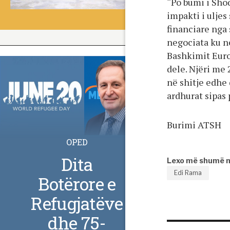
“Po bumi i Shoq
impakti i ulje
financiare nga 
negociata ku n
Bashkimit Europ
dele. Njëri me 
në shitje edhe 
ardhurat sipas 
Burimi ATSH
OPED
Dita
Lexo më shumë 
Edi Rama
Botërore e
Refugjatëve
dhe 75-