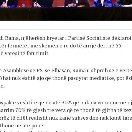
i Rama, njëherësh kryetar i Partisë Socialiste deklaroi
për fermerët me skemën e re do të arrijë deri në 55
ë varësi të faturimit.
 Asamblesë së PS-së Elbasan, Rama u shpreh se e vërte
fshat nuk është ajo që thonë pasqyrat mediatike, por ës
in.
aspak e vështirë që në atë 30% që nuk na voton ne në n
arrim 70% të gjesh tre veta që të thonë të gjitha të zez
erëz të cilët realisht nuk kanë sukses dhe nuk kanë fare
 thonë në atë punë.