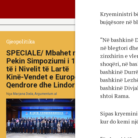
Kryeministri bë
bujqësore në bl
“Në bashkinë D
Gjeopolitika
në blegtori dh
SPECIALE/ Mbahet në
zinxhirin e vle
Pekin Simpoziumi i 10-
shoqëri, në ba
të i Nivelit të Lartë
bashkinë Durrë
Kinë-Vendet e Europës
bashkinë Lezhë
Qendrore dhe Lindore
bashkinë Divja
Nga
Marjana Doda, Argumentum.al
shtoi Rama.
Sipas kryeminis
kur do kemi nj