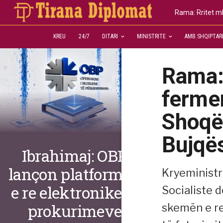
Rama: Rritet mb
KREU
24/7
DITARI
MINISTRITE
AMB.SHQIPTAR
Rama: 
fermer
Shoqë
Bujqë
Ibrahimaj: OBP
lançon platformën
Kryeministr
e re elektronike të
Socialiste 
prokurimeve
skemën e re 