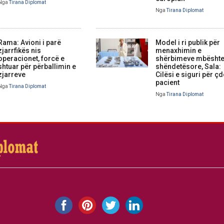
Nga
Tirana Diplomat
Nga
Tirana Diplomat
Rama: Avioni i parë
Model i ri publik për
zjarrfikës nis
menaxhimin e
operacionet, forcë e
shërbimeve mbështe
shtuar për përballimin e
shëndetësore, Sala:
zjarreve
Cilësi e siguri për ç
pacient
Nga
Tirana Diplomat
Nga
Tirana Diplomat