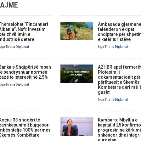
LAJME
Themelohet “Fincantieri
Ambasada gjerman
Albania”, Nufi: Investim
falënderon ekipet
për zhvillimin e
shqiptare për shpëti
industrisë detare
e katër turistëve
Nga
Tirana Diplomat
Nga
Tirana Diplomat
Banka e Shqipërisë mban
AZHBR apel fermerë
të pandryshuar normën
Plotësimi i
bazë të interesit në 2,5%
dokumentacionit për
përfituesit e Skemës
Nga
Tirana Diplomat
Kombëtare deri më 
gusht
Nga
Tirana Diplomat
Koçiu: 33 shoqëri të
Kumbaro: Mbyllja e
bashkëpunimit bujqësor,
kapitullit 25 konfirm
mbështetje 100% përmes
progresin në kërkim
Skemës Kombëtare
shkencor dhe integr
europian