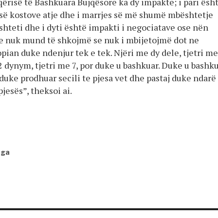
ërisë të Bashkuara Bujqësore ka dy impakte; i pari ësh
s së kostove atje dhe i marrjes së më shumë mbështetje
shteti dhe i dyti është impakti i negociatave ose nën
e nuk mund të shkojmë se nuk i mbijetojmë dot ne
ian duke ndenjur tek e tek. Njëri me dy dele, tjetri me
2 dynym, tjetri me 7, por duke u bashkuar. Duke u bashk
duke prodhuar secili te pjesa vet dhe pastaj duke ndarë
pjesës”, theksoi ai.
nga