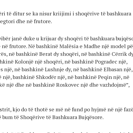
ri të ditur se ka nisur kriijimi i shoqërive të bashkuara
egtori dhe në frutore.
ibër janë duke u krijuar dy shoqëri të bashkuara bujqës
e në frutore. Në bashkinë Malësia e Madhe një model pë
rës, në bashkinë Berat dy shoqëri, në bashkinë Cërrik d
shkinë Kolonjë një shoqëri, në bashkinë Pogradec një,
s një, në bashkinë Lushnje dy, në bashkinë Elbasan një,
 një, bashkinë Shkodër një, në bashkinë Peqin një, në
kë një dhe në bashkinë Roskovec një dhe vazhdojmë”,
trit, kjo do të thotë se më në fund po hyjmë në një faz
ë bum të Shoqërive të Bashkuara Bujqësore.