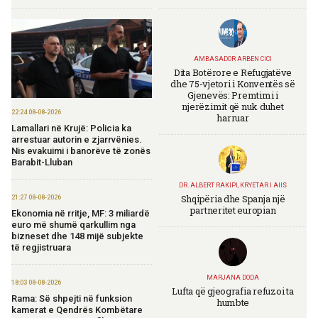
AMBASADOR ARBEN CICI
Dita Botërore e Refugjatëve
dhe 75-vjetori i Konventës së
Gjenevës: Premtimi i
njerëzimit që nuk duhet
22:24 08-08-2026
harruar
Lamallari në Krujë: Policia ka
arrestuar autorin e zjarrvënies.
Nis evakuimi i banorëve të zonës
Barabit-Lluban
DR. ALBERT RAKIPI, KRYETAR I AIIS
Shqipëria dhe Spanja një
21:27 08-08-2026
partneritet europian
Ekonomia në rritje, MF: 3 miliardë
euro më shumë qarkullim nga
bizneset dhe 148 mijë subjekte
të regjistruara
MARJANA DODA
18:03 08-08-2026
Lufta që gjeografia refuzoi ta
Rama: Së shpejti në funksion
humbte
kamerat e Qendrës Kombëtare