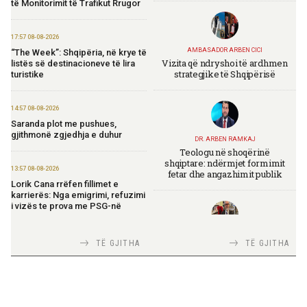
të Monitorimit të Trafikut Rrugor
17:57 08-08-2026
AMBASADOR ARBEN CICI
“The Week”: Shqipëria, në krye të
Vizita që ndryshoi të ardhmen
listës së destinacioneve të lira
strategjike të Shqipërisë
turistike
14:57 08-08-2026
Saranda plot me pushues,
gjithmonë zgjedhja e duhur
DR. ARBEN RAMKAJ
Teologu në shoqërinë
shqiptare: ndërmjet formimit
13:57 08-08-2026
fetar dhe angazhimit publik
Lorik Cana rrëfen fillimet e
karrierës: Nga emigrimi, refuzimi
i vizës te prova me PSG-në
TIRANA DIPLOMAT
13:19 08-08-2026
TË GJITHA
TË GJITHA
Italia Strategjike — Ku është
Vijojnë punimet për Muzeun
Shqipëria?
Hebraik në Vlorë, Gonxhja:
Promovim i kujtesës së
bashkëjetesës