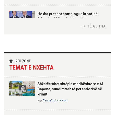
AMER JUKA
100-vjetori i themelimit të
Hoxha pret sot homologun kroat, në
Urdhrit të Skënderbeut
fokus bashkëpunimi dypalësh
Nga
Tirana Diplomat
TË GJITHA
Hoxha takim me zyrtarë të lartë të DASH:
Angazhim i përbashkët për forcimin e
partneritetit strategjik
Nga
Tirana Diplomat
RED ZONE
TEMAT E NXEHTA
Shkatërrohet shtëpia madhështore e Al
Capone, sundimtarit të perandorisë së
krimit
Nga
TiranaDiplomat.com