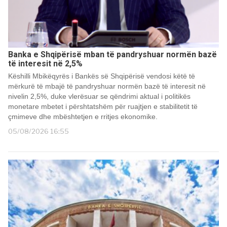
Banka e Shqipërisë mban të pandryshuar normën bazë
të interesit në 2,5%
Këshilli Mbikëqyrës i Bankës së Shqipërisë vendosi këtë të
mërkurë të mbajë të pandryshuar normën bazë të interesit në
nivelin 2,5%, duke vlerësuar se qëndrimi aktual i politikës
monetare mbetet i përshtatshëm për ruajtjen e stabilitetit të
çmimeve dhe mbështetjen e rritjes ekonomike.
05/08/2026 16:55