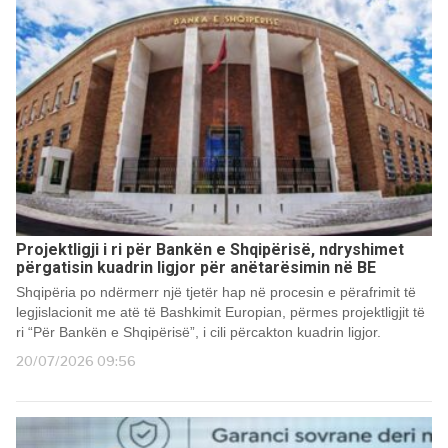
Projektligji i ri për Bankën e Shqipërisë, ndryshimet
përgatisin kuadrin ligjor për anëtarësimin në BE
Shqipëria po ndërmerr një tjetër hap në procesin e përafrimit të
legjislacionit me atë të Bashkimit Europian, përmes projektligjit të
ri “Për Bankën e Shqipërisë”, i cili përcakton kuadrin ligjor.
20/07/2026 09:56