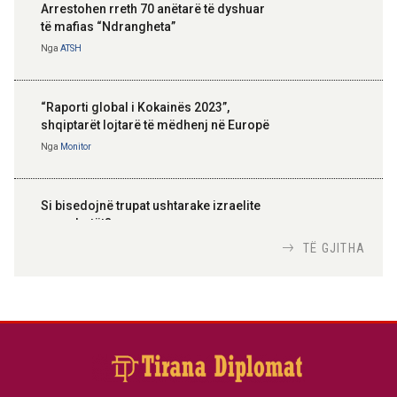
Arrestohen rreth 70 anëtarë të dyshuar
të mafias “Ndrangheta”
Nga
ATSH
“Raporti global i Kokainës 2023”,
shqiptarët lojtarë të mëdhenj në Europë
Nga
Monitor
Si bisedojnë trupat ushtarake izraelite
me robotët?
Nga
TiranaDiplomat.com
TË GJITHA
Si po e luftojnë terrorizmin shërbimet
inteligjente izraelite
Nga
Or Shalom