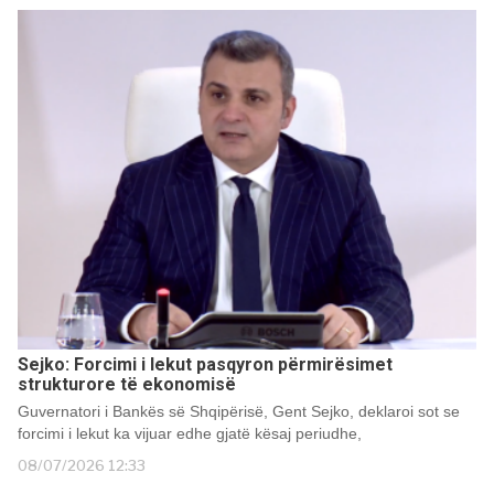
Sejko: Forcimi i lekut pasqyron përmirësimet
strukturore të ekonomisë
Guvernatori i Bankës së Shqipërisë, Gent Sejko, deklaroi sot se
forcimi i lekut ka vijuar edhe gjatë kësaj periudhe,
08/07/2026 12:33