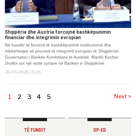
Shqipëria dhe Austria forcojnë bashkëpunimin
financiar dhe integrimin evropian
Në kuadër të forcimit të bashkëpunimit institucional dhe
mbështetjes së procesit të integrimit evropian të Shqipërisë,
Guvernatori i Bankës Kombëtare të Austrisë, Martin Kocher
zhvilloi sot një vizitë zyrtare në Bankën e Shqipërisë.
26/05/2026 15:25
1
2
3
4
5
Next >
TË FUNDIT
OP-ED