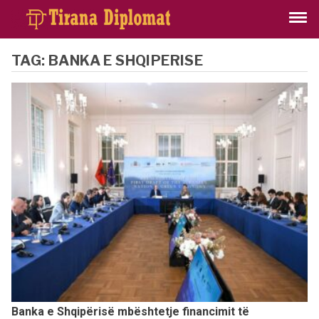
TAG:
BANKA E SHQIPERISE
Banka e Shqipërisë mbështetje financimit të