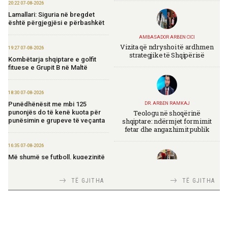
20:22 07-08-2026
Lamallari: Siguria në bregdet
është përgjegjësi e përbashkët
AMBASADOR ARBEN CICI
Vizita që ndryshoi të ardhmen
19:27 07-08-2026
strategjike të Shqipërisë
Kombëtarja shqiptare e golfit
fituese e Grupit B në Maltë
18:30 07-08-2026
Punëdhënësit me mbi 125
DR. ARBEN RAMKAJ
Teologu në shoqërinë
punonjës do të kenë kuota për
shqiptare: ndërmjet formimit
punësimin e grupeve të veçanta
fetar dhe angazhimit publik
16:35 07-08-2026
Më shumë se futboll, kuqezinjtë
në Genuine Cup 2026
TIRANA DIPLOMAT
TË GJITHA
TË GJITHA
Italia Strategjike — Ku është
14:10 07-08-2026
Shqipëria?
Rama për “Financial Times”:
Shqipëria në rrugë të qartë drejt
Bashkimit Evropian