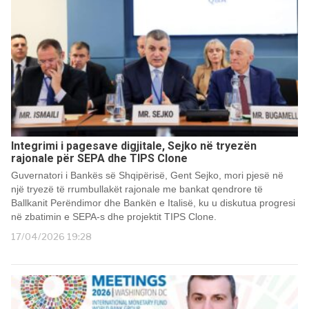
Integrimi i pagesave digjitale, Sejko në tryezën
rajonale për SEPA dhe TIPS Clone
Guvernatori i Bankës së Shqipërisë, Gent Sejko, mori pjesë në
një tryezë të rrumbullakët rajonale me bankat qendrore të
Ballkanit Perëndimor dhe Bankën e Italisë, ku u diskutua progresi
në zbatimin e SEPA-s dhe projektit TIPS Clone.
17/04/2026 19:28