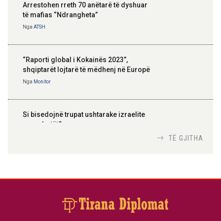
Arrestohen rreth 70 anëtarë të dyshuar
të mafias “Ndrangheta”
Nga
ATSH
“Raporti global i Kokainës 2023”,
shqiptarët lojtarë të mëdhenj në Europë
Nga
Monitor
Si bisedojnë trupat ushtarake izraelite
me robotët?
Nga
TiranaDiplomat.com
TË GJITHA
Si po e luftojnë terrorizmin shërbimet
inteligjente izraelite
Nga
Or Shalom