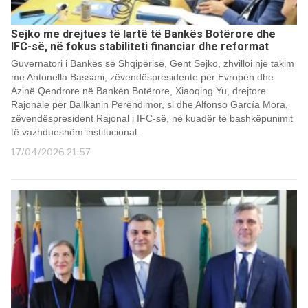
Sejko me drejtues të lartë të Bankës Botërore dhe
IFC-së, në fokus stabiliteti financiar dhe reformat
Guvernatori i Bankës së Shqipërisë, Gent Sejko, zhvilloi një takim
me Antonella Bassani, zëvendëspresidente për Evropën dhe
Azinë Qendrore në Bankën Botërore, Xiaoqing Yu, drejtore
Rajonale për Ballkanin Perëndimor, si dhe Alfonso García Mora,
zëvendëspresident Rajonal i IFC-së, në kuadër të bashkëpunimit
të vazhdueshëm institucional.
17/04/2026 21:57