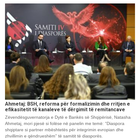
Ahmetaj: BSH, reforma për formalizimin dhe rritjen e
efikasitetit të kanaleve të dërgimit të remitancave
Zëvendësguvernatorja e Dytë e Bankës së Shqipërisë, Natasha
Ahmetaj, mori pjesë si folëse në panelin me temë: “Diaspora
shqiptare si partner mbështetës për integrimin evropian dhe
zhvillimin e qëndrueshëm” të samitit të diasporës.