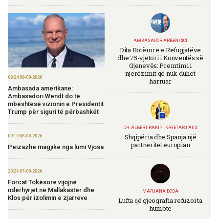
AMBASADOR ARBEN CICI
Dita Botërore e Refugjatëve
dhe 75-vjetori i Konventës së
Gjenevës: Premtimi i
njerëzimit që nuk duhet
09:24 08-08-2026
harruar
Ambasada amerikane:
Ambasadori Wendt do të
mbështesë vizionin e Presidentit
Trump për siguri të përbashkët
DR. ALBERT RAKIPI, KRYETAR I AIIS
Shqipëria dhe Spanja një
09:19 08-08-2026
partneritet europian
Peizazhe magjike nga lumi Vjosa
20:26 07-08-2026
Forcat Tokësore vijojnë
ndërhyrjet në Mallakastër dhe
MARJANA DODA
Klos për izolimin e zjarreve
Lufta që gjeografia refuzoi ta
humbte