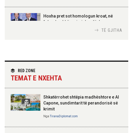
AMER JUKA
100-vjetori i themelimit të
Hoxha pret sot homologun kroat, në
Urdhrit të Skënderbeut
fokus bashkëpunimi dypalësh
Nga
Tirana Diplomat
TË GJITHA
Hoxha takim me zyrtarë të lartë të DASH:
Angazhim i përbashkët për forcimin e
partneritetit strategjik
Nga
Tirana Diplomat
RED ZONE
TEMAT E NXEHTA
Shkatërrohet shtëpia madhështore e Al
Capone, sundimtarit të perandorisë së
krimit
Nga
TiranaDiplomat.com