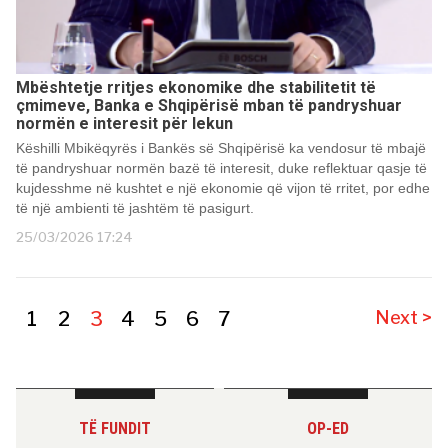
Mbështetje rritjes ekonomike dhe stabilitetit të
çmimeve, Banka e Shqipërisë mban të pandryshuar
normën e interesit për lekun
Këshilli Mbikëqyrës i Bankës së Shqipërisë ka vendosur të mbajë
të pandryshuar normën bazë të interesit, duke reflektuar qasje të
kujdesshme në kushtet e një ekonomie që vijon të rritet, por edhe
të një ambienti të jashtëm të pasigurt.
25/03/2026 17:24
1
2
3
4
5
6
7
Next >
TË FUNDIT
OP-ED