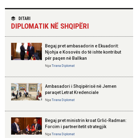
14:08 07-08-2026
TIRANA DIPLOMAT
“Shqipëria në BE, projekt më i
“Fincantieri Albania” në Vlorë,
DITARI
madh se amaneti i
Nufi në divizionin e anijeve
DIPLOMATIK NË SHQIPËRI
Skënderbeut dhe Ismail
detare në Itali: Njohje me
Qemalit”
praktikat më të mira
Begaj pret ambasadorin e Ekuadorit:
14:06 07-08-2026
Njohja e Kosovës do të ishte kontribut
Koçiu: Bajpasi i Tiranës, investim
për paqen në Ballkan
strategjik për infrastrukturë
ELISA SPIROPALI
moderne
Kriza e Parlamentit është
Nga
Tirana Diplomat
kriza e Republikës
Parlamentare
Ambasadori i Shqipërisë në Jemen
paraqet Letrat Kredenciale
Nga
Tirana Diplomat
BAJRAM BEGAJ, PRESIDENTI I REPUBLIKËS
SË SHQIPËRISË
Gëzuar Ditën e Pavarësisë,
Kosovë!
Begaj pret ministrin kroat Grlić-Radman:
Forcim i partneritetit strategjik
Nga
Tirana Diplomat