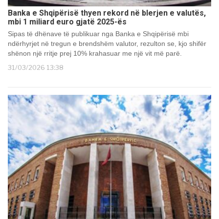
Banka e Shqipërisë thyen rekord në blerjen e valutës,
mbi 1 miliard euro gjatë 2025-ës
Sipas të dhënave të publikuar nga Banka e Shqipërisë mbi
ndërhyrjet në tregun e brendshëm valutor, rezulton se, kjo shifër
shënon një rritje prej 10% krahasuar me një vit më parë.
31/03/2026 13:38