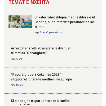
TEMAT E NXEHTA
Shkatërrohet shtëpia madhështore e Al
Capone, sundimtarit të perandorisë së
krimit
Nga
TiranaDiplomat.com
Arrestohen rreth 70 anëtarë të dyshuar
të mafias “Ndrangheta”
Nga
ATSH
“Raporti global i Kokainës 2023”,
shqiptarët lojtarë të mëdhenj në Europë
Nga
Monitor
Si bisedojnë trupat ushtarake izraelite
me robotët?