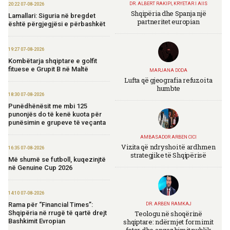
DR. ALBERT RAKIPI, KRYETAR I AIIS
20:22 07-08-2026
Shqipëria dhe Spanja një
Lamallari: Siguria në bregdet
partneritet europian
është përgjegjësi e përbashkët
19:27 07-08-2026
Kombëtarja shqiptare e golfit
fituese e Grupit B në Maltë
MARJANA DODA
Lufta që gjeografia refuzoi ta
humbte
18:30 07-08-2026
Punëdhënësit me mbi 125
punonjës do të kenë kuota për
punësimin e grupeve të veçanta
AMBASADOR ARBEN CICI
Vizita që ndryshoi të ardhmen
16:35 07-08-2026
strategjike të Shqipërisë
Më shumë se futboll, kuqezinjtë
në Genuine Cup 2026
14:10 07-08-2026
Rama për “Financial Times”:
DR. ARBEN RAMKAJ
Teologu në shoqërinë
Shqipëria në rrugë të qartë drejt
shqiptare: ndërmjet formimit
Bashkimit Evropian
fetar dhe angazhimit publik