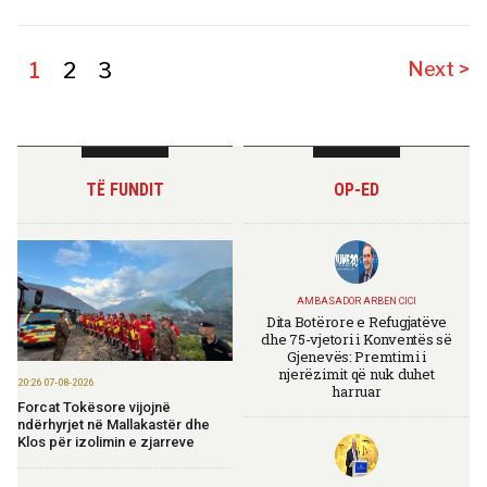
1
2
3
Next >
TË FUNDIT
OP-ED
AMBASADOR ARBEN CICI
Dita Botërore e Refugjatëve
dhe 75-vjetori i Konventës së
Gjenevës: Premtimi i
njerëzimit që nuk duhet
20:26 07-08-2026
harruar
Forcat Tokësore vijojnë
ndërhyrjet në Mallakastër dhe
Klos për izolimin e zjarreve