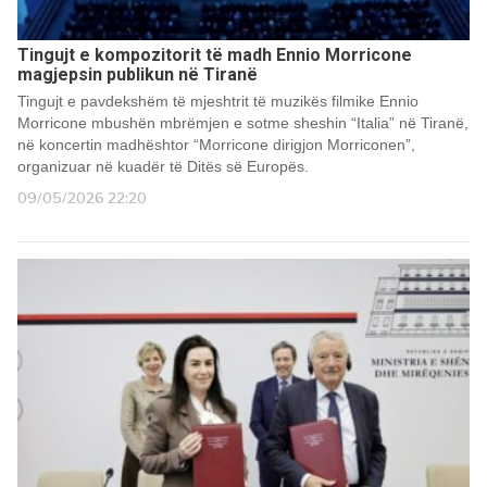
Tingujt e kompozitorit të madh Ennio Morricone
magjepsin publikun në Tiranë
Tingujt e pavdekshëm të mjeshtrit të muzikës filmike Ennio
Morricone mbushën mbrëmjen e sotme sheshin “Italia” në Tiranë,
në koncertin madhështor “Morricone dirigjon Morriconen”,
organizuar në kuadër të Ditës së Europës.
09/05/2026 22:20