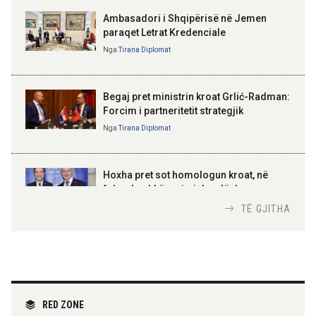
Ambasadori i Shqipërisë në Jemen
paraqet Letrat Kredenciale
Nga
Tirana Diplomat
BAJRAM BEGAJ, PRESIDENTI I REPUBLIKËS
SË SHQIPËRISË
Gëzuar Ditën e Pavarësisë,
Kosovë!
Begaj pret ministrin kroat Grlić-Radman:
Forcim i partneritetit strategjik
Nga
Tirana Diplomat
AMER JUKA
100-vjetori i themelimit të
Hoxha pret sot homologun kroat, në
Urdhrit të Skënderbeut
fokus bashkëpunimi dypalësh
Nga
Tirana Diplomat
TË GJITHA
Hoxha takim me zyrtarë të lartë të DASH:
Angazhim i përbashkët për forcimin e
partneritetit strategjik
Nga
Tirana Diplomat
RED ZONE