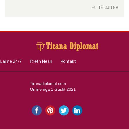
Nga
TiranaDiplomat.com
TË GJITHA
Si po e luftojnë terrorizmin shërbimet
inteligjente izraelite
Nga
Or Shalom
Lajme 24/7
Rreth Nesh
Kontakt
Tiranadiplomat.com
Online nga 1 Gusht 2021