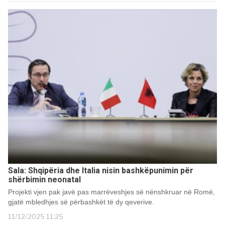
Sala: Shqipëria dhe Italia nisin bashkëpunimin për
shërbimin neonatal
Projekti vjen pak javë pas marrëveshjes së nënshkruar në Romë,
gjatë mbledhjes së përbashkët të dy qeverive.
11/12/2025 11:25