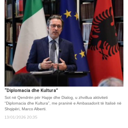
“Diplomacia dhe Kultura”
Sot në Qendrën për Hapje dhe Dialog, u zhvillua aktiviteti
“Diplomacia dhe Kultura”, me praninë e Ambasadorit të Italisë në
Shqipëri, Marco Alberti.
13/01/2026 20:35