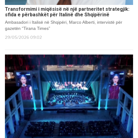
Transformimi i miqësisë në një partneritet strategjik:
sfida e përbashkët për Italinë dhe Shqipërinë
Ambasadori i Italisë në Shqipëri, Marco Alberti, intervistë për
gazetën “Tirana Times”
29/05/2026 09:02