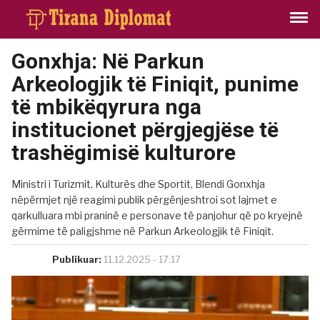
Gonxhja: Në Parkun
Arkeologjik të Finiqit, punime
të mbikëqyrura nga
institucionet përgjegjëse të
trashëgimisë kulturore
Ministri i Turizmit, Kulturës dhe Sportit, Blendi Gonxhja
nëpërmjet një reagimi publik përgënjeshtroi sot lajmet e
qarkulluara mbi praninë e personave të panjohur që po kryejnë
gërmime të paligjshme në Parkun Arkeologjik të Finiqit.
Publikuar:
11.12.2025 - 17:17