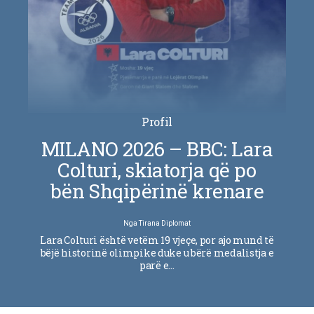
Profil
MILANO 2026 – BBC: Lara
Colturi, skiatorja që po
bën Shqipërinë krenare
Nga
Tirana Diplomat
Lara Colturi është vetëm 19 vjeçe, por ajo mund të
bëjë historinë olimpike duke u bërë medalistja e
parë e…