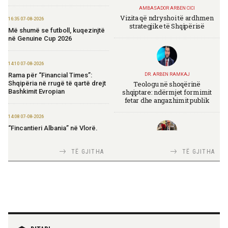
AMBASADOR ARBEN CICI
Vizita që ndryshoi të ardhmen
16:35 07-08-2026
strategjike të Shqipërisë
Më shumë se futboll, kuqezinjtë
në Genuine Cup 2026
14:10 07-08-2026
Rama për “Financial Times”:
DR. ARBEN RAMKAJ
Teologu në shoqërinë
Shqipëria në rrugë të qartë drejt
shqiptare: ndërmjet formimit
Bashkimit Evropian
fetar dhe angazhimit publik
14:08 07-08-2026
“Fincantieri Albania” në Vlorë,
Nufi në divizionin e anijeve
detare në Itali: Njohje me
TIRANA DIPLOMAT
TË GJITHA
TË GJITHA
praktikat më të mira
Italia Strategjike — Ku është
Shqipëria?
14:06 07-08-2026
Koçiu: Bajpasi i Tiranës, investim
strategjik për infrastrukturë
moderne
TIRANA DIPLOMAT
“Shqipëria në BE, projekt më i