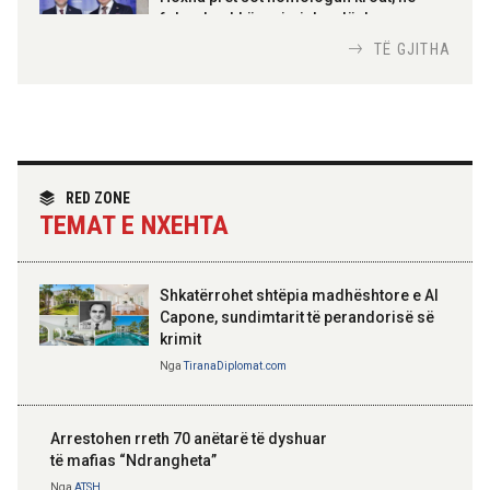
Urdhrit të Skënderbeut
fokus bashkëpunimi dypalësh
Nga
Tirana Diplomat
TË GJITHA
Hoxha takim me zyrtarë të lartë të DASH:
Angazhim i përbashkët për forcimin e
partneritetit strategjik
Nga
Tirana Diplomat
RED ZONE
TEMAT E NXEHTA
Shkatërrohet shtëpia madhështore e Al
Capone, sundimtarit të perandorisë së
krimit
Nga
TiranaDiplomat.com
Arrestohen rreth 70 anëtarë të dyshuar
të mafias “Ndrangheta”
Nga
ATSH