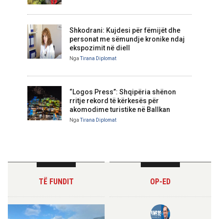
Shkodrani: Kujdesi për fëmijët dhe
personat me sëmundje kronike ndaj
ekspozimit në diell
Nga
Tirana Diplomat
“Logos Press”: Shqipëria shënon
rritje rekord të kërkesës për
akomodime turistike në Ballkan
Nga
Tirana Diplomat
TË FUNDIT
OP-ED