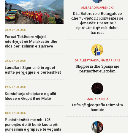
AMBASADOR ARBEN CICI
Dita Botërore e Refugjatëve
dhe 75-vjetori i Konventës së
Gjenevës: Premtimi i
njerëzimit që nuk duhet
20:26 07-08-2026
harruar
Forcat Tokësore vijojnë
ndërhyrjet në Mallakastër dhe
Klos për izolimin e zjarreve
DR. ALBERT RAKIPI, KRYETAR I AIIS
20:22 07-08-2026
Shqipëria dhe Spanja një
Lamallari: Siguria në bregdet
partneritet europian
është përgjegjësi e përbashkët
19:27 07-08-2026
Kombëtarja shqiptare e golfit
fituese e Grupit B në Maltë
MARJANA DODA
Lufta që gjeografia refuzoi ta
humbte
18:30 07-08-2026
Punëdhënësit me mbi 125
punonjës do të kenë kuota për
punësimin e grupeve të veçanta