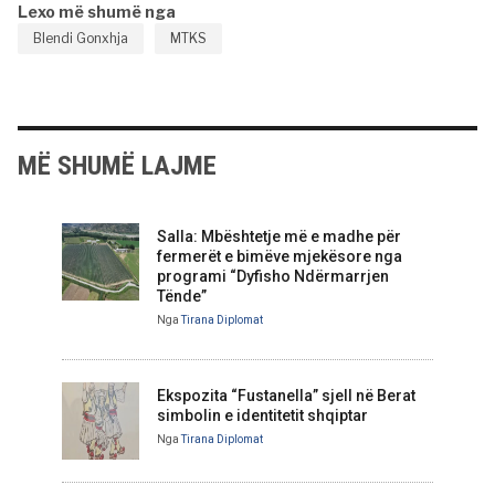
Lexo më shumë nga
Blendi Gonxhja
MTKS
MË SHUMË LAJME
Salla: Mbështetje më e madhe për
fermerët e bimëve mjekësore nga
programi “Dyfisho Ndërmarrjen
Tënde”
Nga
Tirana Diplomat
Ekspozita “Fustanella” sjell në Berat
simbolin e identitetit shqiptar
Nga
Tirana Diplomat