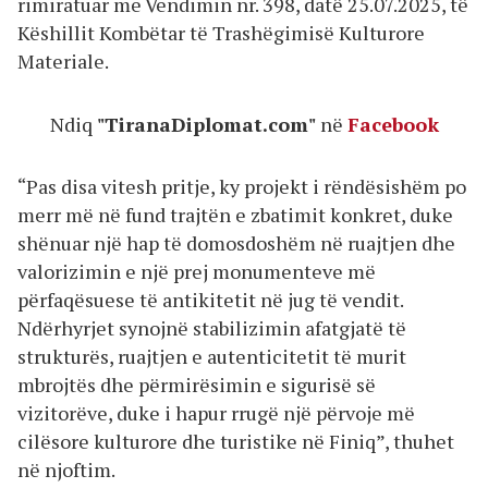
rimiratuar me Vendimin nr. 398, datë 25.07.2025, të
Këshillit Kombëtar të Trashëgimisë Kulturore
Materiale.
Ndiq
"TiranaDiplomat.com"
në
Facebook
“Pas disa vitesh pritje, ky projekt i rëndësishëm po
merr më në fund trajtën e zbatimit konkret, duke
shënuar një hap të domosdoshëm në ruajtjen dhe
valorizimin e një prej monumenteve më
përfaqësuese të antikitetit në jug të vendit.
Ndërhyrjet synojnë stabilizimin afatgjatë të
strukturës, ruajtjen e autenticitetit të murit
mbrojtës dhe përmirësimin e sigurisë së
vizitorëve, duke i hapur rrugë një përvoje më
cilësore kulturore dhe turistike në Finiq”, thuhet
në njoftim.