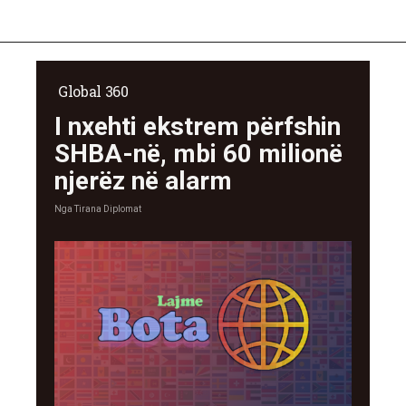
Global 360
I nxehti ekstrem përfshin
SHBA-në, mbi 60 milionë
njerëz në alarm
Nga
Tirana Diplomat