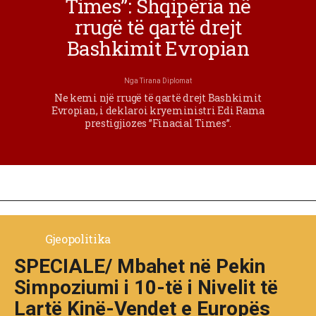
Times”: Shqipëria në
rrugë të qartë drejt
Bashkimit Evropian
Nga
Tirana Diplomat
Ne kemi një rrugë të qartë drejt Bashkimit
Evropian, i deklaroi kryeministri Edi Rama
prestigjiozes ”Finacial Times”.
Gjeopolitika
SPECIALE/ Mbahet në Pekin
Simpoziumi i 10-të i Nivelit të
Lartë Kinë-Vendet e Europës