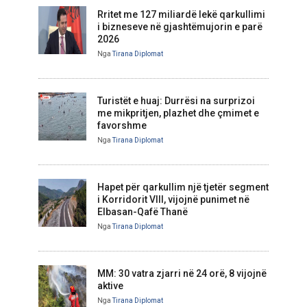
Rritet me 127 miliardë lekë qarkullimi
i bizneseve në gjashtëmujorin e parë
2026
Nga
Tirana Diplomat
Turistët e huaj: Durrësi na surprizoi
me mikpritjen, plazhet dhe çmimet e
favorshme
Nga
Tirana Diplomat
Hapet për qarkullim një tjetër segment
i Korridorit VIII, vijojnë punimet në
Elbasan-Qafë Thanë
Nga
Tirana Diplomat
MM: 30 vatra zjarri në 24 orë, 8 vijojnë
aktive
Nga
Tirana Diplomat