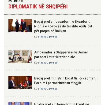
DITARI
madh se amaneti i
14:03 07-08-2026
DIPLOMATIK NË SHQIPËRI
Skënderbeut dhe Ismail
Kadastra: Regjistrimi i
Qemalit”
trashëgimisë pa kamatëvonesë
brenda 30 ditëve nga çelja e
dëshmisë
Begaj pret ambasadorin e Ekuadorit:
Njohja e Kosovës do të ishte kontribut
14:01 07-08-2026
për paqen në Ballkan
ELISA SPIROPALI
Hyjnë në fuqi ndryshimet e Kodit
Kriza e Parlamentit është
Nga
Tirana Diplomat
Rrugor, kufizime për shoferët e
kriza e Republikës
rinj dhe gjoba më të larta
Parlamentare
Ambasadori i Shqipërisë në Jemen
paraqet Letrat Kredenciale
Nga
Tirana Diplomat
BAJRAM BEGAJ, PRESIDENTI I REPUBLIKËS
SË SHQIPËRISË
Gëzuar Ditën e Pavarësisë,
Kosovë!
Begaj pret ministrin kroat Grlić-Radman:
Forcim i partneritetit strategjik
Nga
Tirana Diplomat
AMER JUKA
100-vjetori i themelimit të
Hoxha pret sot homologun kroat, në