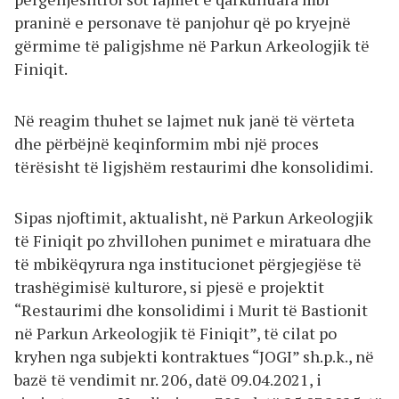
praninë e personave të panjohur që po kryejnë
gërmime të paligjshme në Parkun Arkeologjik të
Finiqit.
Në reagim thuhet se lajmet nuk janë të vërteta
dhe përbëjnë keqinformim mbi një proces
tërësisht të ligjshëm restaurimi dhe konsolidimi.
Sipas njoftimit, aktualisht, në Parkun Arkeologjik
të Finiqit po zhvillohen punimet e miratuara dhe
të mbikëqyrura nga institucionet përgjegjëse të
trashëgimisë kulturore, si pjesë e projektit
“Restaurimi dhe konsolidimi i Murit të Bastionit
në Parkun Arkeologjik të Finiqit”, të cilat po
kryhen nga subjekti kontraktues “JOGI” sh.p.k., në
bazë të vendimit nr. 206, datë 09.04.2021, i