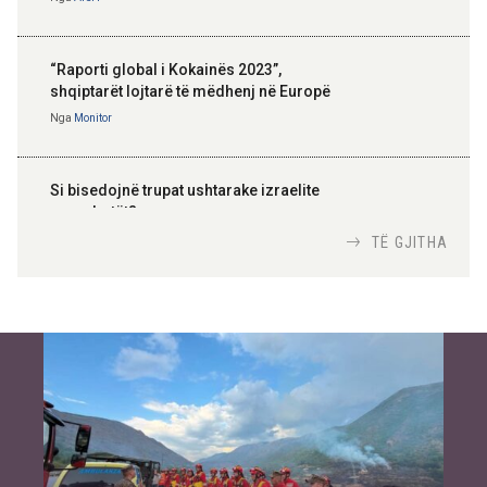
“Raporti global i Kokainës 2023”,
shqiptarët lojtarë të mëdhenj në Europë
Nga
Monitor
Si bisedojnë trupat ushtarake izraelite
me robotët?
Nga
TiranaDiplomat.com
TË GJITHA
Si po e luftojnë terrorizmin shërbimet
inteligjente izraelite
Nga
Or Shalom