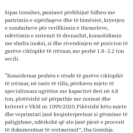
Sipas Gonxhes, punimet përfshijnë lidhen me
pastrimin e sipërfaqeve dhe të bimësisë, kryerjen
e sondazheve për verifikimin e themeleve,
ndërtimin e sistemit të drenazhit, konsolidimin
me shufra inoksi, si dhe rivendosjen në pozicion të
gurëve ciklopikë të rrëzuar, me peshë 1.8–2.2 ton
secili.
“Konsideruar peshën e rëndë të gurëve ciklopikë
të rrëzuar, në raste të tilla, përdoren mjete të
specializuara ngritëse me kapacitet deri në 4.8
ton, plotësisht në përputhje me normat dhe
kriteret e VKM nr. 1099/2020. Pikërisht këto mjete
dhe veprimtari janë keqinterpretuar si gërmime të
paligjshme, ndërkohë që ato janë pjesë e procesit
të dokumentuar të restaurimit”, tha Gonxhja.