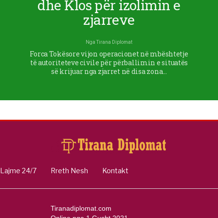
dhe Klos për izolimin e
zjarreve
Nga
Tirana Diplomat
Forca Tokësore vijon operacionet në mbështetje
të autoriteteve civile për përballimin e situatës
së krijuar nga zjarret në disa zona…
Lajme 24/7
Rreth Nesh
Kontakt
Tiranadiplomat.com
Online nga 1 Gusht 2021