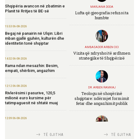
Shqipëria avancon në zbatimin e
MARJANA DODA
Planit të Rritjes të BE-së
Lufta që gjeografia refuzoi ta
humbte
15:53 06-08-2026
Begaj në panairin në Ulqin: Libri
mban gjallë gjuhën, kulturën dhe
identitetin tonë shqiptar
AMBASADOR ARBEN CICI
Vizita që ndryshoi të ardhmen
strategjike të Shqipërisë
14:32 06-08-2026
Rama ndan mesazhin: Besim,
empati, shërbim, angazhim
12:12 06-08-2026
DR. ARBEN RAMKAJ
Teologu në shoqërinë
Rivlerësimi i pasurive, 120,5
shqiptare: ndërmjet formimit
milionë euro kursime për
fetar dhe angazhimit publik
tatimpaguesit në shtatë muaj
12:09 06-08-2026
Ministria e Financave nis
përgatitjet për Eurobondin e ri
TIRANA DIPLOMAT
TË GJITHA
TË GJITHA
Italia Strategjike — Ku është