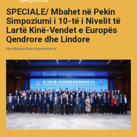
SPECIALE/ Mbahet në Pekin
Simpoziumi i 10-të i Nivelit të
Lartë Kinë-Vendet e Europës
Qendrore dhe Lindore
Nga
Marjana Doda, Argumentum.al