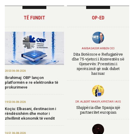
TË FUNDIT
OP-ED
AMBASADOR ARBEN CICI
Dita Botërore e Refugjatëve
dhe 75-vjetori i Konventës së
Gjenevës: Premtimi i
njerëzimit që nuk duhet
20:50 06-08-2026
harruar
Ibrahimaj: OBP lançon
platformën e re elektronike të
prokurimeve
DR. ALBERT RAKIPI, KRYETAR I AIIS
19:50 06-08-2026
Shqipëria dhe Spanja një
Koçiu: Elbasani, destinacion i
partneritet europian
rëndësishëm dhe motor i
zhvillimit ekonomik të vendit
16:51 06-08-2026