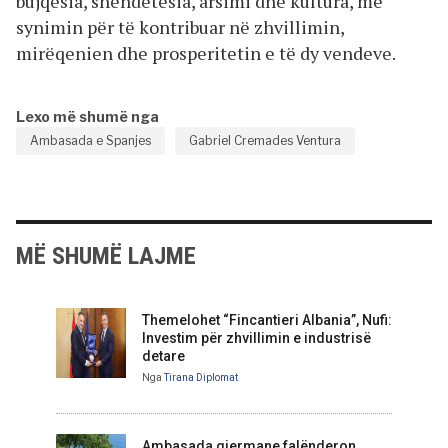
bujqësia, shëndetësia, arsimi dhe kultura, me
synimin për të kontribuar në zhvillimin,
mirëqenien dhe prosperitetin e të dy vendeve.
Lexo më shumë nga
Ambasada e Spanjes
Gabriel Cremades Ventura
MË SHUMË LAJME
Themelohet “Fincantieri Albania”, Nufi:
Investim për zhvillimin e industrisë
detare
Nga
Tirana Diplomat
Ambasada gjermane falënderon