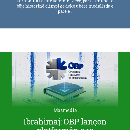
Lara Colturi është vetëm 19 vjeçe, por ajo mund të
bëjë historinë olimpike duke u bërë medalistja e
parë e…
Masmedia
Ibrahimaj: OBP lançon