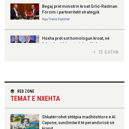
Gëzuar Ditën e Pavarësisë,
Kosovë!
Begaj pret ministrin kroat Grlić-Radman:
Forcim i partneritetit strategjik
Nga
Tirana Diplomat
AMER JUKA
100-vjetori i themelimit të
Hoxha pret sot homologun kroat, në
Urdhrit të Skënderbeut
fokus bashkëpunimi dypalësh
Nga
Tirana Diplomat
TË GJITHA
Hoxha takim me zyrtarë të lartë të DASH:
Angazhim i përbashkët për forcimin e
partneritetit strategjik
Nga
Tirana Diplomat
RED ZONE
TEMAT E NXEHTA
Shkatërrohet shtëpia madhështore e Al
Capone, sundimtarit të perandorisë së
krimit