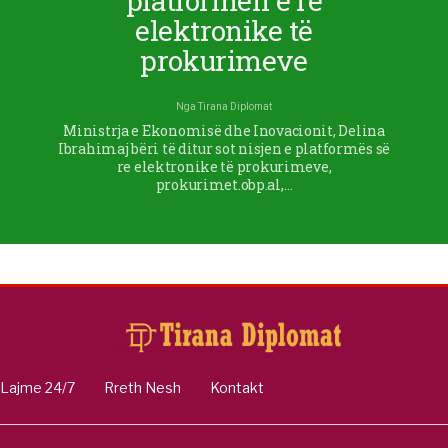
platformën e re
elektronike të
prokurimeve
Nga
Tirana Diplomat
Ministrja e Ekonomisë dhe Inovacionit, Delina
Ibrahimaj bëri të ditur sot nisjen e platformës së
re elektronike të prokurimeve,
prokurimet.obp.al,…
Lajme 24/7
Rreth Nesh
Kontakt