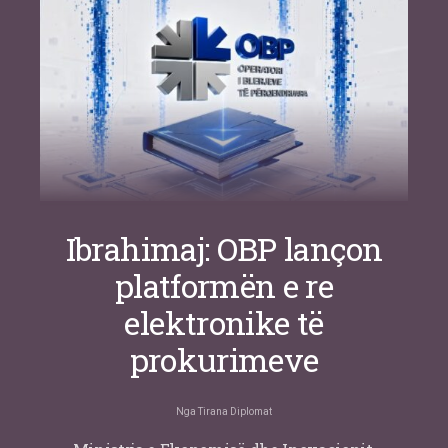
Nga
Or Shalom
Ibrahimaj: OBP lançon
platformën e re
elektronike të
prokurimeve
Nga
Tirana Diplomat