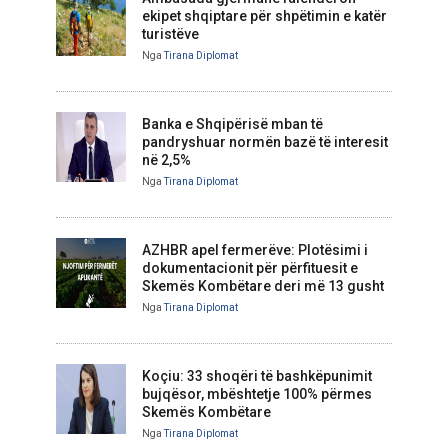
ekipet shqiptare për shpëtimin e katër
turistëve
Nga
Tirana Diplomat
Banka e Shqipërisë mban të
pandryshuar normën bazë të interesit
në 2,5%
Nga
Tirana Diplomat
AZHBR apel fermerëve: Plotësimi i
dokumentacionit për përfituesit e
Skemës Kombëtare deri më 13 gusht
Nga
Tirana Diplomat
Koçiu: 33 shoqëri të bashkëpunimit
bujqësor, mbështetje 100% përmes
Skemës Kombëtare
Nga
Tirana Diplomat