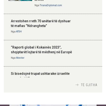
Nga
TiranaDiplomat.com
Arrestohen rreth 70 anëtarë të dyshuar
të mafias “Ndrangheta”
Nga
ATSH
“Raporti global i Kokainës 2023”,
shqiptarët lojtarë të mëdhenj në Europë
Nga
Monitor
Si bisedojnë trupat ushtarake izraelite
me robotët?
Nga
TiranaDiplomat.com
TË GJITHA
Si po e luftojnë terrorizmin shërbimet
inteligjente izraelite