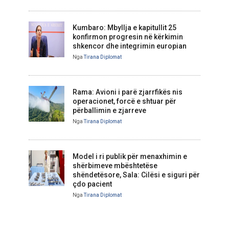
Kumbaro: Mbyllja e kapitullit 25
konfirmon progresin në kërkimin
shkencor dhe integrimin europian
Nga
Tirana Diplomat
Rama: Avioni i parë zjarrfikës nis
operacionet, forcë e shtuar për
përballimin e zjarreve
Nga
Tirana Diplomat
Model i ri publik për menaxhimin e
shërbimeve mbështetëse
shëndetësore, Sala: Cilësi e siguri për
çdo pacient
Nga
Tirana Diplomat