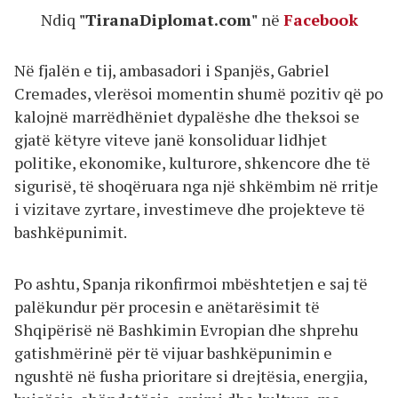
Ndiq
"TiranaDiplomat.com"
në
Facebook
Në fjalën e tij, ambasadori i Spanjës, Gabriel
Cremades, vlerësoi momentin shumë pozitiv që po
kalojnë marrëdhëniet dypalëshe dhe theksoi se
gjatë këtyre viteve janë konsoliduar lidhjet
politike, ekonomike, kulturore, shkencore dhe të
sigurisë, të shoqëruara nga një shkëmbim në rritje
i vizitave zyrtare, investimeve dhe projekteve të
bashkëpunimit.
Po ashtu, Spanja rikonfirmoi mbështetjen e saj të
palëkundur për procesin e anëtarësimit të
Shqipërisë në Bashkimin Evropian dhe shprehu
gatishmërinë për të vijuar bashkëpunimin e
ngushtë në fusha prioritare si drejtësia, energjia,