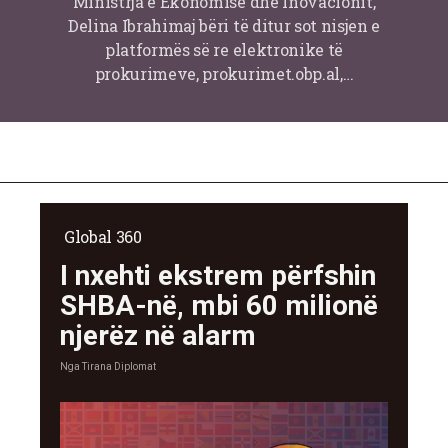
Ministrja e Ekonomisë dhe Inovacionit,
Delina Ibrahimaj bëri të ditur sot nisjen e
platformës së re elektronike të
prokurimeve, prokurimet.obp.al,…
Global 360
I nxehti ekstrem përfshin
SHBA-në, mbi 60 milionë
njerëz në alarm
Nga
Tirana Diplomat