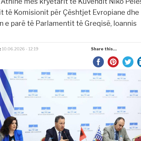
ë Athinë mes kryetarit të Kuvendit Niko Pele
it të Komisionit për Çështjet Evropiane dhe
n e parë të Parlamentit të Greqisë, Ioannis
:
10.06.2026 - 12:19
Share this...