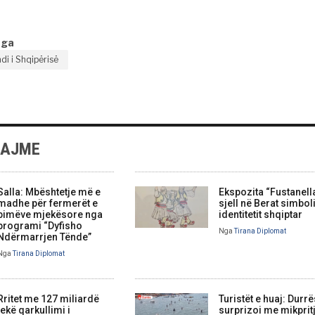
nga
di i Shqipërisë
LAJME
Salla: Mbështetje më e
Ekspozita “Fustanell
madhe për fermerët e
sjell në Berat simbol
bimëve mjekësore nga
identitetit shqiptar
programi “Dyfisho
Nga
Tirana Diplomat
Ndërmarrjen Tënde”
Nga
Tirana Diplomat
Rritet me 127 miliardë
Turistët e huaj: Durrë
lekë qarkullimi i
surprizoi me mikprit