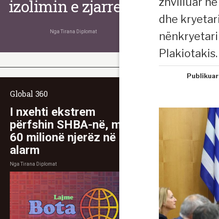
zhvilluar n
izolimin e zjarreve
dhe kryetar
Nga
Tirana Diplomat
nënkryetari
Plakiotakis.
Publikuar
Global 360
I nxehti ekstrem
përfshin SHBA-në, mbi
60 milionë njerëz në
alarm
Nga
Tirana Diplomat