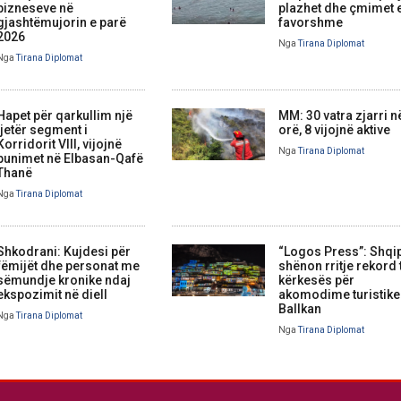
bizneseve në
plazhet dhe çmimet 
gjashtëmujorin e parë
favorshme
2026
Nga
Tirana Diplomat
Nga
Tirana Diplomat
Hapet për qarkullim një
MM: 30 vatra zjarri n
tjetër segment i
orë, 8 vijojnë aktive
Korridorit VIII, vijojnë
Nga
Tirana Diplomat
punimet në Elbasan-Qafë
Thanë
Nga
Tirana Diplomat
Shkodrani: Kujdesi për
“Logos Press”: Shqi
fëmijët dhe personat me
shënon rritje rekord 
sëmundje kronike ndaj
kërkesës për
ekspozimit në diell
akomodime turistike
Ballkan
Nga
Tirana Diplomat
Nga
Tirana Diplomat