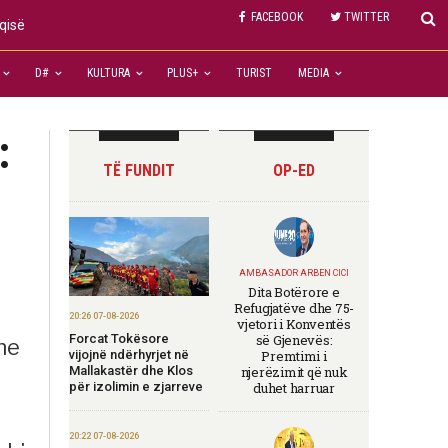
FACEBOOK
TWITTER
qisë
D#
KULTURA
PLUS+
TURIST
MEDIA
:
TË FUNDIT
OP-ED
AMBASADOR ARBEN CICI
Dita Botërore e
Refugjatëve dhe 75-
20:26 07-08-2026
vjetori i Konventës
Forcat Tokësore
së Gjenevës:
he
vijojnë ndërhyrjet në
Premtimi i
Mallakastër dhe Klos
njerëzimit që nuk
për izolimin e zjarreve
duhet harruar
20:22 07-08-2026