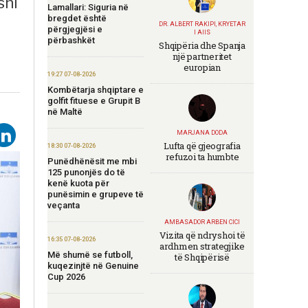
shi
Lamallari: Siguria në
bregdet është
DR. ALBERT RAKIPI, KRYETAR
përgjegjësi e
I AIIS
përbashkët
Shqipëria dhe Spanja
një partneritet
europian
19:27 07-08-2026
Kombëtarja shqiptare e
golfit fituese e Grupit B
në Maltë
MARJANA DODA
Lufta që gjeografia
18:30 07-08-2026
refuzoi ta humbte
Punëdhënësit me mbi
125 punonjës do të
kenë kuota për
punësimin e grupeve të
veçanta
AMBASADOR ARBEN CICI
Vizita që ndryshoi të
16:35 07-08-2026
ardhmen strategjike
Më shumë se futboll,
të Shqipërisë
kuqezinjtë në Genuine
Cup 2026