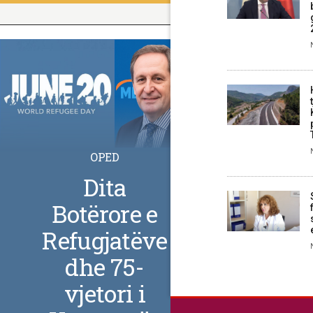
OPED
Dita
Botërore e
Refugjatëve
dhe 75-
vjetori i