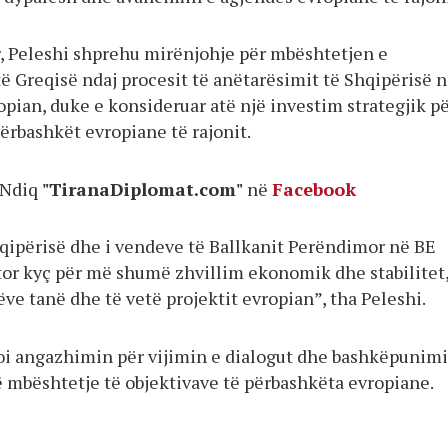
, Peleshi shprehu mirënjohje për mbështetjen e
 Greqisë ndaj procesit të anëtarësimit të Shqipërisë 
pian, duke e konsideruar atë një investim strategjik p
ërbashkët evropiane të rajonit.
Ndiq
"TiranaDiplomat.com"
në
Facebook
hqipërisë dhe i vendeve të Ballkanit Perëndimor në BE
tor kyç për më shumë zhvillim ekonomik dhe stabilitet
ëve tanë dhe të vetë projektit evropian”, tha Peleshi.
oi angazhimin për vijimin e dialogut dhe bashkëpunimi
 mbështetje të objektivave të përbashkëta evropiane.