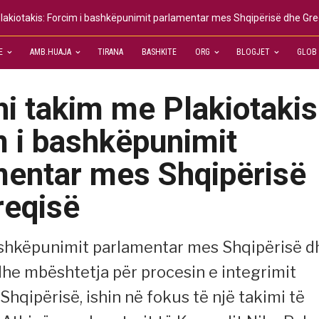
lakiotakis: Forcim i bashkëpunimit parlamentar mes Shqipërisë dhe Gre
E
AMB.HUAJA
TIRANA
BASHKITE
ORG
BLOGJET
GLOB
i takim me Plakiotakis
m i bashkëpunimit
mentar mes Shqipërisë
reqisë
ashkëpunimit parlamentar mes Shqipërisë d
 dhe mbështetja për procesin e integrimit
Shqipërisë, ishin në fokus të një takimi të