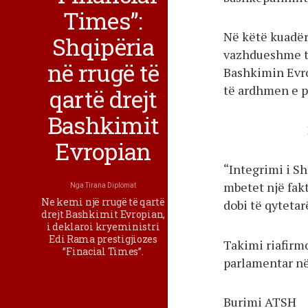
Times”:
Në këtë kuadër
Shqipëria
vazhdueshme të
në rrugë të
Bashkimin Evro
të ardhmen e p
qartë drejt
Bashkimit
Evropian
“Integrimi i S
mbetet një fak
Nga
Tirana Diplomat
Ne kemi një rrugë të qartë
dobi të qytetar
drejt Bashkimit Evropian,
i deklaroi kryeministri
Edi Rama prestigjiozes
Takimi riafirm
”Finacial Times”.
parlamentar në
Burimi ATSH