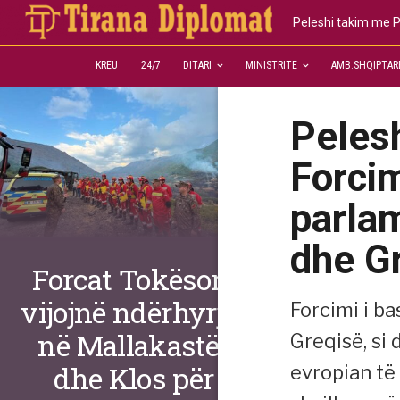
Peleshi takim me P
KREU
24/7
DITARI
MINISTRITE
AMB.SHQIPTAR
Pelesh
Forci
parla
dhe G
Forcat Tokësore
vijojnë ndërhyrjet
Forcimi i b
në Mallakastër
Greqisë, si
dhe Klos për
evropian të 