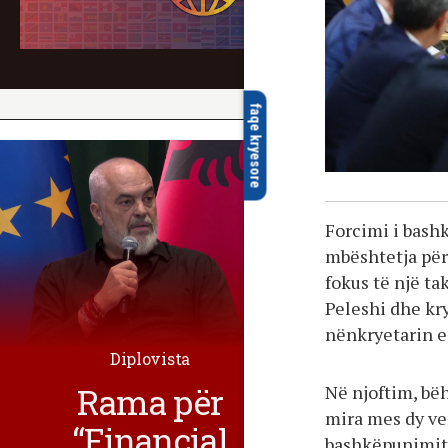
faqe kryesore
Forcimi i bash
mbështetja për
fokus të një ta
Peleshi dhe kr
nënkryetarin e 
Diplovista
Rama për
Në njoftim, bë
mira mes dy ve
“Financial
bashkëpunimit 