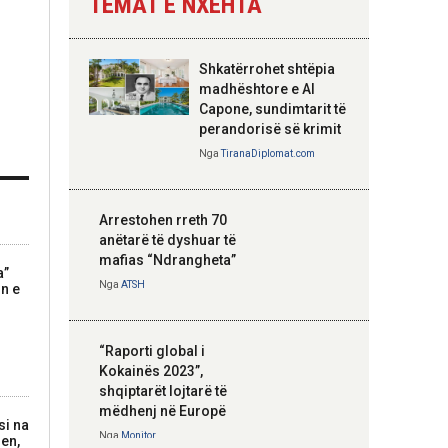
TEMAT E NXEHTA
Nga
Tirana Diplomat
Shkatërrohet shtëpia
Hoxha takim me
madhështore e Al
zyrtarë të lartë të
Capone, sundimtarit të
DASH: Angazhim i
perandorisë së krimit
përbashkët për
Nga
TiranaDiplomat.com
forcimin e partneritetit
strategjik
Nga
Tirana Diplomat
Arrestohen rreth 70
anëtarë të dyshuar të
mafias “Ndrangheta”
a”
Nga
ATSH
in e
“Raporti global i
Kokainës 2023”,
shqiptarët lojtarë të
mëdhenj në Europë
si na
Nga
Monitor
jen,