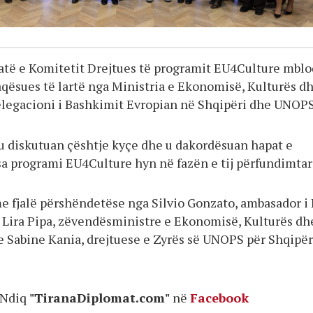
atë e Komitetit Drejtues të programit EU4Culture mblo
aqësues të lartë nga Ministria e Ekonomisë, Kulturës d
elegacioni i Bashkimit Evropian në Shqipëri dhe UNOPS
u diskutuan çështje kyçe dhe u dakordësuan hapat e
a programi EU4Culture hyn në fazën e tij përfundimtar
e fjalë përshëndetëse nga Silvio Gonzato, ambasador i
; Lira Pipa, zëvendësministre e Ekonomisë, Kulturës dh
e Sabine Kania, drejtuese e Zyrës së UNOPS për Shqipë
Ndiq
"TiranaDiplomat.com"
në
Facebook