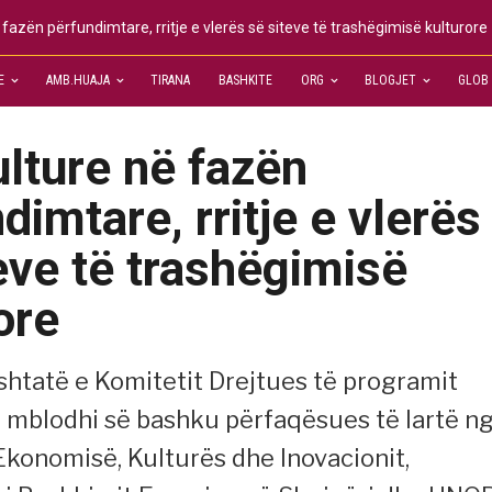
fazën përfundimtare, rritje e vlerës së siteve të trashëgimisë kulturore
E
AMB.HUAJA
TIRANA
BASHKITE
ORG
BLOGJET
GLOB
lture në fazën
dimtare, rritje e vlerës
eve të trashëgimisë
ore
shtatë e Komitetit Drejtues të programit
mblodhi së bashku përfaqësues të lartë n
 Ekonomisë, Kulturës dhe Inovacionit,