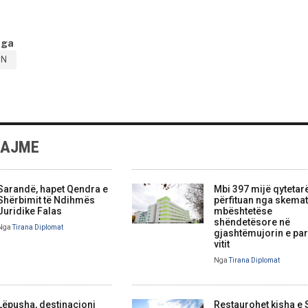
nga
UN
LAJME
Sarandë, hapet Qendra e
Mbi 397 mijë qytetar
Shërbimit të Ndihmës
përfituan nga skemat
Juridike Falas
mbështetëse
shëndetësore në
Nga
Tirana Diplomat
gjashtëmujorin e par
vitit
Nga
Tirana Diplomat
Lëpusha, destinacioni
Restaurohet kisha e