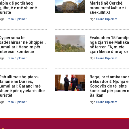
alpin që po tërheq
Marisë në Cerckë,
gjithnjë e më shumë
monument kulture i
turistë
shekullit XI
Nga
Tirana Diplomat
Nga
Tirana Diplomat
Dy persona të
Evakuohen 15 familj
padëshiruar në Shqipëri,
nga zjarri në Mallaka
Lamallari: Vendim për
në terren FA, mjete
interesin kombëtar
zjarrfikëse dhe ajror
Nga
Tirana Diplomat
Nga
Tirana Diplomat
Patrullime shqiptaro-
Begaj pret ambasad
italiane në Durrës,
e Ekuadorit: Njohja e
Lamallari: Garanci më
Kosovës do të ishte
shumë për qytetarët dhe
kontribut për paqen 
turistët
Ballkan
Nga
Tirana Diplomat
Nga
Tirana Diplomat