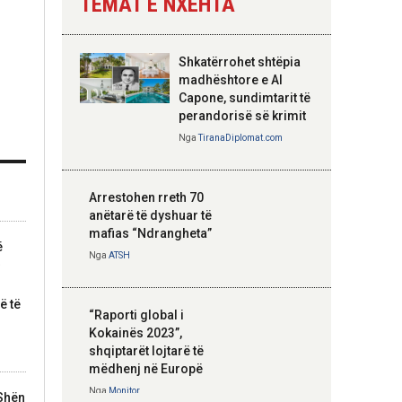
TEMAT E NXEHTA
Nga
Tirana Diplomat
Shkatërrohet shtëpia
Hoxha takim me
madhështore e Al
zyrtarë të lartë të
Capone, sundimtarit të
DASH: Angazhim i
perandorisë së krimit
përbashkët për
Nga
TiranaDiplomat.com
forcimin e partneritetit
strategjik
Nga
Tirana Diplomat
Arrestohen rreth 70
anëtarë të dyshuar të
mafias “Ndrangheta”
ë
Nga
ATSH
ë të
“Raporti global i
Kokainës 2023”,
shqiptarët lojtarë të
mëdhenj në Europë
Nga
Monitor
 Shën