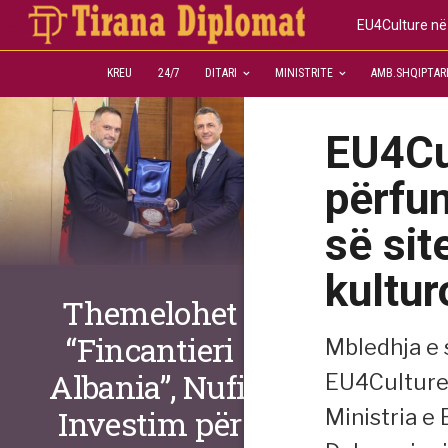
EU4Culture në 
KREU
24/7
DITARI
MINISTRITE
AMB.SHQIPTAR
EU4Cu
përfun
së sit
kultur
Themelohet
“Fincantieri
Mbledhja e 
Albania”, Nufi:
EU4Culture 
Investim për
Ministria e