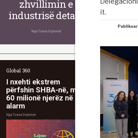
Delegacioni
zhvillimin e
it.
industrisë detare
Publikuar
Nga
Tirana Diplomat
Global 360
I nxehti ekstrem
përfshin SHBA-në, mbi
60 milionë njerëz në
alarm
Nga
Tirana Diplomat