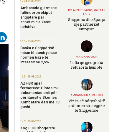
PS-
17:24 05-08-2026
Ambasada gjermane
DR. ALBERT RAKIPI, KRYETAR
falënderon ekipet
I AIIS
shqiptare për
Shqipëria dhe Spanja
shpëtimin e katër
një partneritet
turistëve
europian
16:55 05-08-2026
Banka e Shqipërisë
mban të pandryshuar
normën bazë të
MARJANA DODA
interesit në 2,5%
Lufta që gjeografia
refuzoi ta humbte
16:31 05-08-2026
AZHBR apel
fermerëve: Plotësimi i
dokumentacionit për
AMBASADOR ARBEN CICI
përfituesit e Skemës
Vizita që ndryshoi të
Kombëtare deri më 13
ardhmen strategjike
gusht
të Shqipërisë
14:31 05-08-2026
Koçiu: 33 shoqëri të