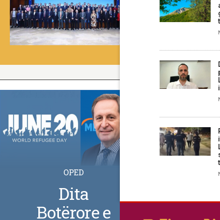
OPED
Dita
Botërore e