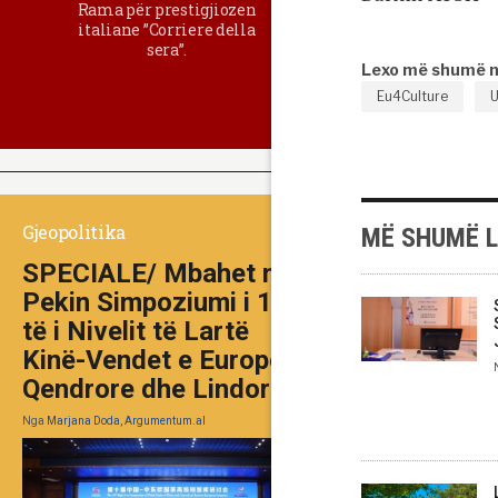
Rama për prestigjiozen
italiane ”Corriere della
sera”.
Lexo më shumë 
Eu4Culture
Gjeopolitika
MË SHUMË 
SPECIALE/ Mbahet në
Pekin Simpoziumi i 10-
të i Nivelit të Lartë
Kinë-Vendet e Europës
Qendrore dhe Lindore
Nga
Marjana Doda, Argumentum.al