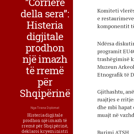
”Corriere
della sera”:
Komiteti vlerës
e restaurimeve
Histeria
komponentit të
digjitale
Ndërsa diskuti
prodhon
programit EU4Cu
një imazh
trashëgimisë k
Muzeun Arkeolo
të rremë
Etnografik të D
për
Shqipërinë
Gjithashtu, an
ruajtjes e rritj
dhe mbi hapat 
Nga
Tirana Diplomat
muajt në vazh
Histeria digjitale
prodhon një imazh të
rremë për Shqipërinë,
deklaroi kryeministri
Burimi ATSH