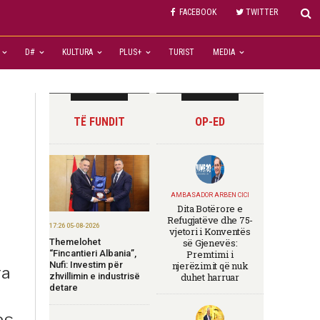
FACEBOOK
TWITTER
D#
KULTURA
PLUS+
TURIST
MEDIA
TË FUNDIT
OP-ED
AMBASADOR ARBEN CICI
Dita Botërore e
Refugjatëve dhe 75-
17:26 05-08-2026
vjetori i Konventës
Themelohet
së Gjenevës:
“Fincantieri Albania”,
Premtimi i
Nufi: Investim për
njerëzimit që nuk
ga
zhvillimin e industrisë
duhet harruar
detare