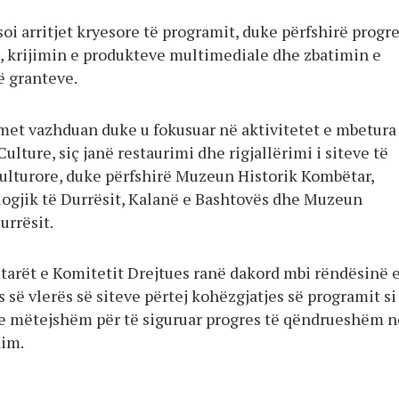
oi arritjet kryesore të programit, duke përfshirë progr
, krijimin e produkteve multimediale dhe zbatimin e
 granteve.
met vazhduan duke u fokusuar në aktivitetet e mbetura
lture, siç janë restaurimi dhe rigjallërimi i siteve të
ulturore, duke përfshirë Muzeun Historik Kombëtar,
gjik të Durrësit, Kalanë e Bashtovës dhe Muzeun
urrësit.
ëtarët e Komitetit Drejtues ranë dakord mbi rëndësinë 
es së vlerës së siteve përtej kohëzgjatjes së programit si
e mëtejshëm për të siguruar progres të qëndrueshëm n
dim.