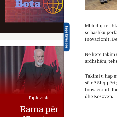
Mbledhja e sht
faqe kryesore
së bashku përf
Inovacionit, D
Në këtë takim 
ardhshëm, teks
Takimi u hap m
së në Shqipëri
Inovacionit dh
dhe Kosovën.
Diplovista
Rama për