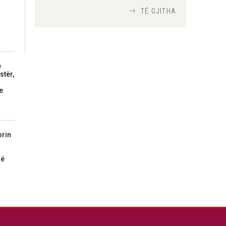
TË GJITHA
Si bisedojnë trupat
ushtarake izraelite me
robotët?
Nga
TiranaDiplomat.com
e
stër,
e
Si po e luftojnë
terrorizmin shërbimet
inteligjente izraelite
Nga
Or Shalom
orin
në