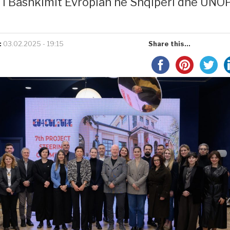
 i Bashkimit Evropian në Shqipëri dhe UNO
:
03.02.2025 - 19:15
Share this...