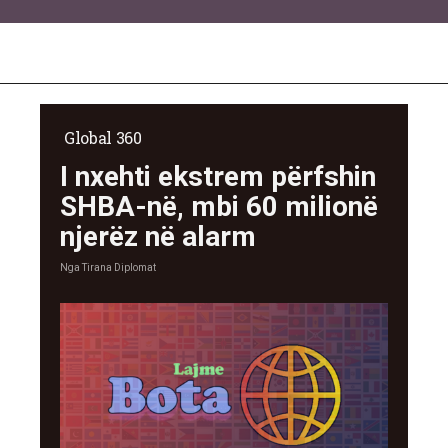
Global 360
I nxehti ekstrem përfshin
SHBA-në, mbi 60 milionë
njerëz në alarm
Nga
Tirana Diplomat