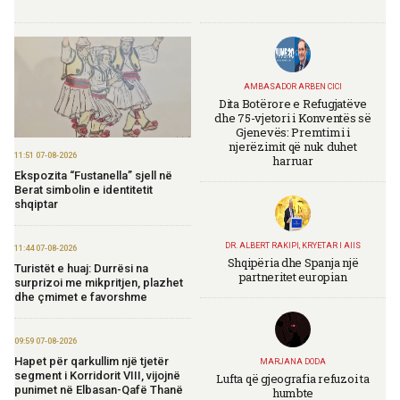
AMBASADOR ARBEN CICI
Dita Botërore e Refugjatëve
dhe 75-vjetori i Konventës së
Gjenevës: Premtimi i
njerëzimit që nuk duhet
11:51 07-08-2026
harruar
Ekspozita “Fustanella” sjell në
Berat simbolin e identitetit
shqiptar
DR. ALBERT RAKIPI, KRYETAR I AIIS
11:44 07-08-2026
Shqipëria dhe Spanja një
Turistët e huaj: Durrësi na
partneritet europian
surprizoi me mikpritjen, plazhet
dhe çmimet e favorshme
09:59 07-08-2026
Hapet për qarkullim një tjetër
MARJANA DODA
segment i Korridorit VIII, vijojnë
Lufta që gjeografia refuzoi ta
punimet në Elbasan-Qafë Thanë
humbte