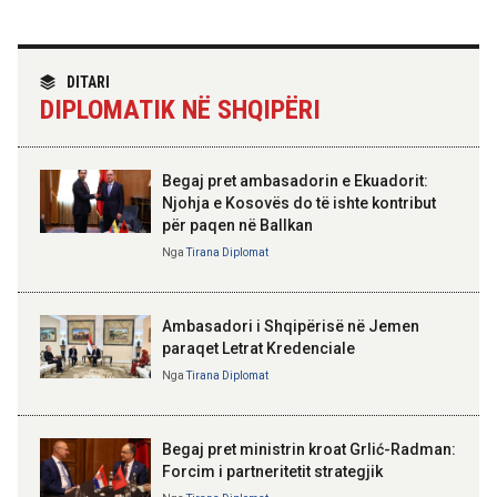
Koçiu: Elbasani, destinacion i
rëndësishëm dhe motor i
zhvillimit ekonomik të vendit
TIRANA DIPLOMAT
“Shqipëria në BE, projekt më i
DITARI
madh se amaneti i
DIPLOMATIK NË SHQIPËRI
Skënderbeut dhe Ismail
16:51 06-08-2026
Qemalit”
Shqipëria avancon në zbatimin e
Planit të Rritjes të BE-së
Begaj pret ambasadorin e Ekuadorit:
Njohja e Kosovës do të ishte kontribut
15:53 06-08-2026
për paqen në Ballkan
Begaj në panairin në Ulqin: Libri
ELISA SPIROPALI
mban gjallë gjuhën, kulturën dhe
Kriza e Parlamentit është
Nga
Tirana Diplomat
identitetin tonë shqiptar
kriza e Republikës
Parlamentare
Ambasadori i Shqipërisë në Jemen
paraqet Letrat Kredenciale
Nga
Tirana Diplomat
BAJRAM BEGAJ, PRESIDENTI I REPUBLIKËS
SË SHQIPËRISË
Gëzuar Ditën e Pavarësisë,
Kosovë!
Begaj pret ministrin kroat Grlić-Radman:
Forcim i partneritetit strategjik