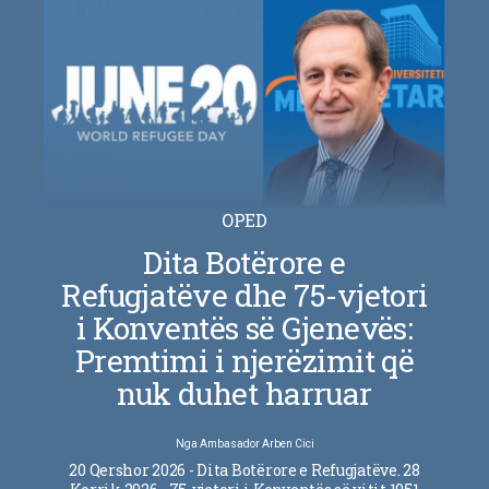
OPED
Dita Botërore e
Refugjatëve dhe 75-vjetori
i Konventës së Gjenevës:
Premtimi i njerëzimit që
nuk duhet harruar
Nga
Ambasador Arben Cici
20 Qershor 2026 - Dita Botërore e Refugjatëve. 28