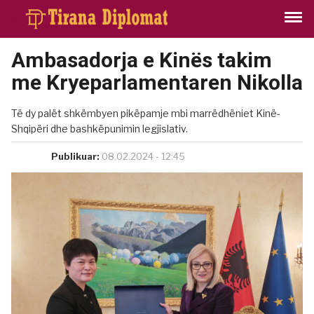
Ambasadorja e Kinës takim
me Kryeparlamentaren Nikolla
Të dy palët shkëmbyen pikëpamje mbi marrëdhëniet Kinë-
Shqipëri dhe bashkëpunimin legjislativ.
Publikuar:
08.02.2024 - 12:45