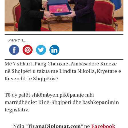
Share this...
Më 7 shkurt, Pang Chunxue, Ambasadore Kineze
në Shqipëri u takua me Lindita Nikolla, Kryetare e
Kuvendit të Shqipërisë.
Të dy palët shkëmbyen pikëpamje mbi
marrëdhëniet Kinë-Shqipëri dhe bashkëpunimin
legjislativ.
Ndiq
"TiranaDiplomat.com"
në
Facebook