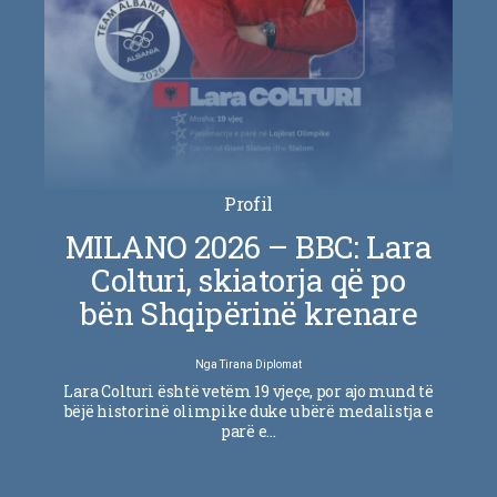
Profil
MILANO 2026 – BBC: Lara
Colturi, skiatorja që po
bën Shqipërinë krenare
Nga
Tirana Diplomat
Lara Colturi është vetëm 19 vjeçe, por ajo mund të
bëjë historinë olimpike duke u bërë medalistja e
parë e…