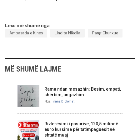
Lexo më shumë nga
Ambasada e Kines
Lindita Nikolla
Pang Chunxue
MË SHUMË LAJME
Rama ndan mesazhin: Besim, empati,
shërbim, angazhim
Nga
Tirana Diplomat
Rivlerësimi i pasurive, 120,5 milionë
euro kursime për tatimpaguesit në
shtatë muaj