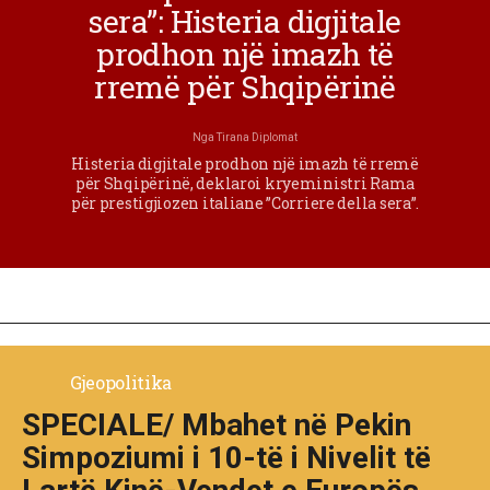
sera”: Histeria digjitale
prodhon një imazh të
rremë për Shqipërinë
Nga
Tirana Diplomat
Histeria digjitale prodhon një imazh të rremë
për Shqipërinë, deklaroi kryeministri Rama
për prestigjiozen italiane ”Corriere della sera”.
Gjeopolitika
SPECIALE/ Mbahet në Pekin
Simpoziumi i 10-të i Nivelit të