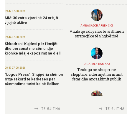
09:47 07-08-2026
MM: 30 vatra zjarri në 24 orë, 8
vijojnë aktive
AMBASADOR ARBEN CICI
Vizita që ndryshoi të ardhmen
strategjike të Shqipërisë
09:44 07-08-2026
Shkodrani: Kujdesi për fëmijët
dhe personat me sëmundje
kronike ndaj ekspozimit në diell
DR. ARBEN RAMKAJ
08:47 07-08-2026
Teologu në shoqërinë
shqiptare: ndërmjet formimit
“Logos Press”: Shqipëria shënon
fetar dhe angazhimit publik
rritje rekord të kërkesës për
akomodime turistike në Ballkan
20:50 06-08-2026
Ibrahimaj: OBP lançon
TIRANA DIPLOMAT
TË GJITHA
TË GJITHA
platformën e re elektronike të
Italia Strategjike — Ku është
prokurimeve
Shqipëria?
19:50 06-08-2026