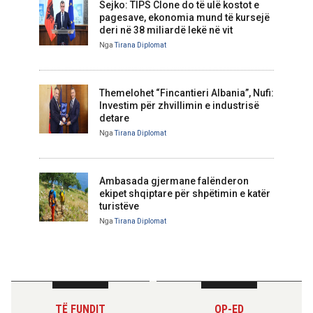
Sejko: TIPS Clone do të ulë kostot e
pagesave, ekonomia mund të kursejë
deri në 38 miliardë lekë në vit
Nga
Tirana Diplomat
Themelohet “Fincantieri Albania”, Nufi:
Investim për zhvillimin e industrisë
detare
Nga
Tirana Diplomat
Ambasada gjermane falënderon
ekipet shqiptare për shpëtimin e katër
turistëve
Nga
Tirana Diplomat
TË FUNDIT
OP-ED