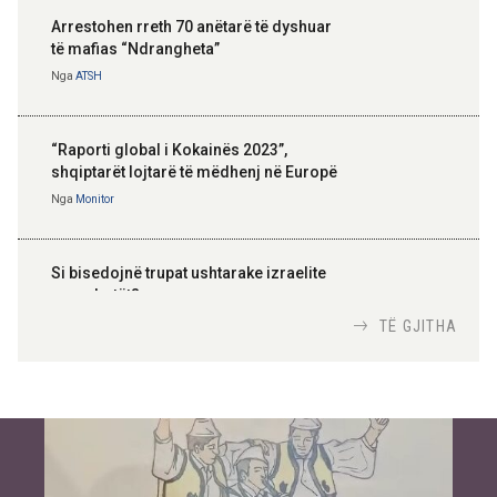
Arrestohen rreth 70 anëtarë të dyshuar
të mafias “Ndrangheta”
Nga
ATSH
“Raporti global i Kokainës 2023”,
shqiptarët lojtarë të mëdhenj në Europë
Nga
Monitor
Si bisedojnë trupat ushtarake izraelite
me robotët?
Nga
TiranaDiplomat.com
TË GJITHA
Si po e luftojnë terrorizmin shërbimet
inteligjente izraelite
Nga
Or Shalom