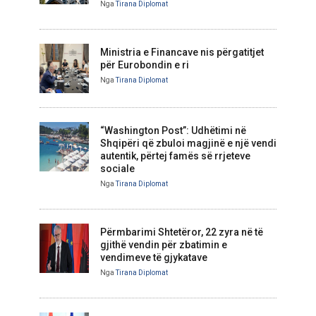
Nga
Tirana Diplomat
Ministria e Financave nis përgatitjet
për Eurobondin e ri
Nga
Tirana Diplomat
“Washington Post”: Udhëtimi në
Shqipëri që zbuloi magjinë e një vendi
autentik, përtej famës së rrjeteve
sociale
Nga
Tirana Diplomat
Përmbarimi Shtetëror, 22 zyra në të
gjithë vendin për zbatimin e
vendimeve të gjykatave
Nga
Tirana Diplomat