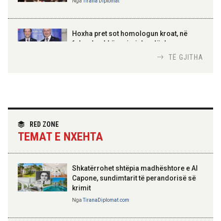
Nga
Tirana Diplomat
AMER JUKA
100-vjetori i themelimit të
Hoxha pret sot homologun kroat, në
Urdhrit të Skënderbeut
fokus bashkëpunimi dypalësh
Nga
Tirana Diplomat
TË GJITHA
Hoxha takim me zyrtarë të lartë të DASH:
Angazhim i përbashkët për forcimin e
partneritetit strategjik
Nga
Tirana Diplomat
RED ZONE
TEMAT E NXEHTA
Shkatërrohet shtëpia madhështore e Al
Capone, sundimtarit të perandorisë së
krimit
Nga
TiranaDiplomat.com