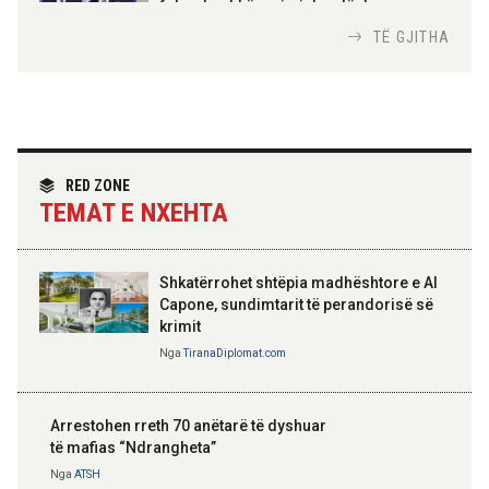
Urdhrit të Skënderbeut
fokus bashkëpunimi dypalësh
Nga
Tirana Diplomat
TË GJITHA
Hoxha takim me zyrtarë të lartë të DASH:
Angazhim i përbashkët për forcimin e
partneritetit strategjik
Nga
Tirana Diplomat
RED ZONE
TEMAT E NXEHTA
Shkatërrohet shtëpia madhështore e Al
Capone, sundimtarit të perandorisë së
krimit
Nga
TiranaDiplomat.com
Arrestohen rreth 70 anëtarë të dyshuar
të mafias “Ndrangheta”
Nga
ATSH