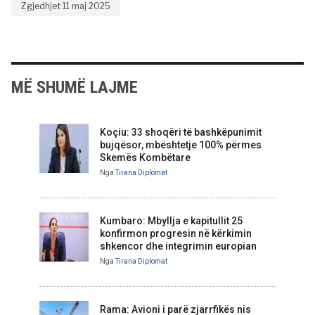
Zgjedhjet 11 maj 2025
MË SHUMË LAJME
Koçiu: 33 shoqëri të bashkëpunimit
bujqësor, mbështetje 100% përmes
Skemës Kombëtare
Nga
Tirana Diplomat
Kumbaro: Mbyllja e kapitullit 25
konfirmon progresin në kërkimin
shkencor dhe integrimin europian
Nga
Tirana Diplomat
Rama: Avioni i parë zjarrfikës nis