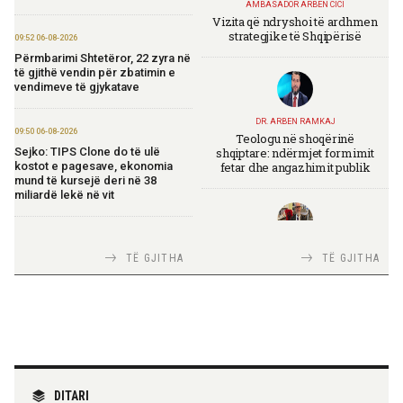
AMBASADOR ARBEN CICI
Vizita që ndryshoi të ardhmen
strategjike të Shqipërisë
09:52 06-08-2026
Përmbarimi Shtetëror, 22 zyra në
të gjithë vendin për zbatimin e
vendimeve të gjykatave
DR. ARBEN RAMKAJ
09:50 06-08-2026
Teologu në shoqërinë
shqiptare: ndërmjet formimit
Sejko: TIPS Clone do të ulë
fetar dhe angazhimit publik
kostot e pagesave, ekonomia
mund të kursejë deri në 38
miliardë lekë në vit
17:26 05-08-2026
TIRANA DIPLOMAT
TË GJITHA
TË GJITHA
Themelohet “Fincantieri Albania”,
Italia Strategjike — Ku është
Nufi: Investim për zhvillimin e
Shqipëria?
industrisë detare
17:24 05-08-2026
Ambasada gjermane falënderon
ekipet shqiptare për shpëtimin e
TIRANA DIPLOMAT
katër turistëve
“Shqipëria në BE, projekt më i
DITARI
madh se amaneti i