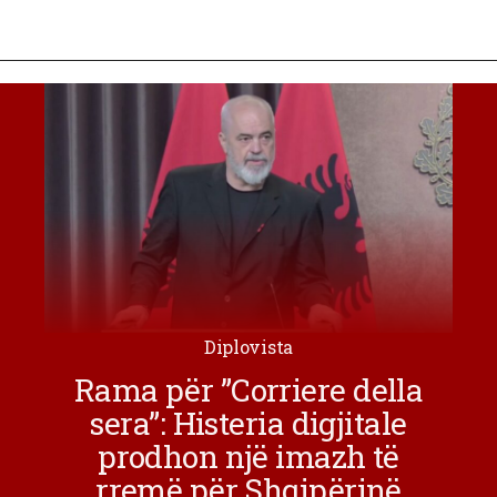
Diplovista
Rama për ”Corriere della
sera”: Histeria digjitale
prodhon një imazh të
rremë për Shqipërinë