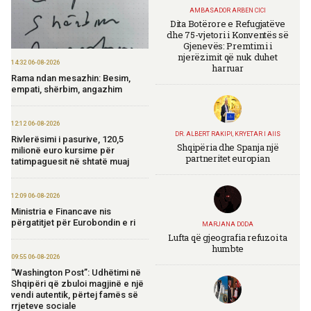
AMBASADOR ARBEN CICI
Dita Botërore e Refugjatëve
dhe 75-vjetori i Konventës së
Gjenevës: Premtimi i
njerëzimit që nuk duhet
14:32 06-08-2026
harruar
Rama ndan mesazhin: Besim,
empati, shërbim, angazhim
12:12 06-08-2026
DR. ALBERT RAKIPI, KRYETAR I AIIS
Rivlerësimi i pasurive, 120,5
Shqipëria dhe Spanja një
milionë euro kursime për
partneritet europian
tatimpaguesit në shtatë muaj
12:09 06-08-2026
Ministria e Financave nis
përgatitjet për Eurobondin e ri
MARJANA DODA
Lufta që gjeografia refuzoi ta
humbte
09:55 06-08-2026
“Washington Post”: Udhëtimi në
Shqipëri që zbuloi magjinë e një
vendi autentik, përtej famës së
rrjeteve sociale