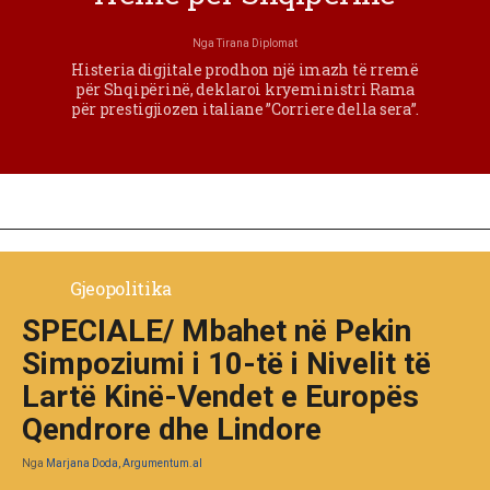
Nga
Tirana Diplomat
Histeria digjitale prodhon një imazh të rremë
për Shqipërinë, deklaroi kryeministri Rama
për prestigjiozen italiane ”Corriere della sera”.
Gjeopolitika
SPECIALE/ Mbahet në Pekin
Simpoziumi i 10-të i Nivelit të
Lartë Kinë-Vendet e Europës
Qendrore dhe Lindore
Nga
Marjana Doda, Argumentum.al