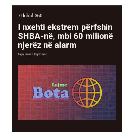
Global 360
I nxehti ekstrem përfshin
SHBA-në, mbi 60 milionë
njerëz në alarm
Nga
Tirana Diplomat