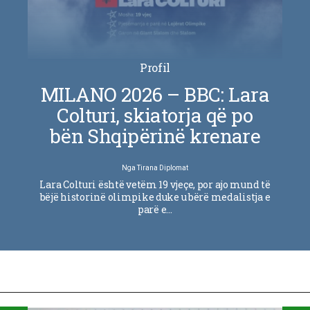
Profil
MILANO 2026 – BBC: Lara
Colturi, skiatorja që po
bën Shqipërinë krenare
Nga
Tirana Diplomat
Lara Colturi është vetëm 19 vjeçe, por ajo mund të
bëjë historinë olimpike duke u bërë medalistja e
parë e…