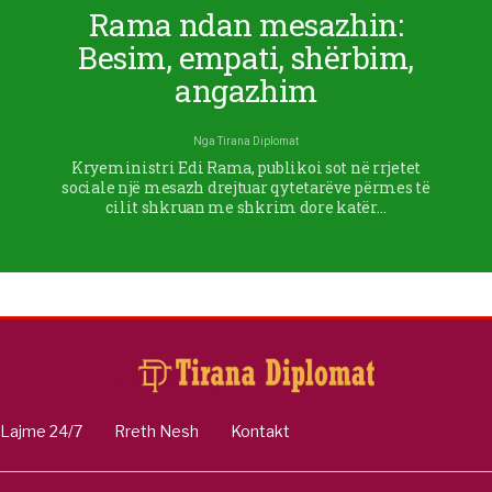
Rama ndan mesazhin:
Besim, empati, shërbim,
angazhim
Nga
Tirana Diplomat
Kryeministri Edi Rama, publikoi sot në rrjetet
sociale një mesazh drejtuar qytetarëve përmes të
cilit shkruan me shkrim dore katër…
Lajme 24/7
Rreth Nesh
Kontakt