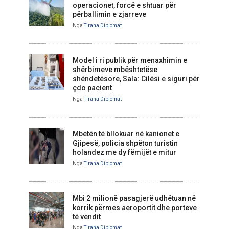
operacionet, forcë e shtuar për
përballimin e zjarreve
Nga
Tirana Diplomat
Model i ri publik për menaxhimin e
shërbimeve mbështetëse
shëndetësore, Sala: Cilësi e siguri për
çdo pacient
Nga
Tirana Diplomat
Mbetën të bllokuar në kanionet e
Gjipesë, policia shpëton turistin
holandez me dy fëmijët e mitur
Nga
Tirana Diplomat
Mbi 2 milionë pasagjerë udhëtuan në
korrik përmes aeroportit dhe porteve
të vendit
Nga
Tirana Diplomat