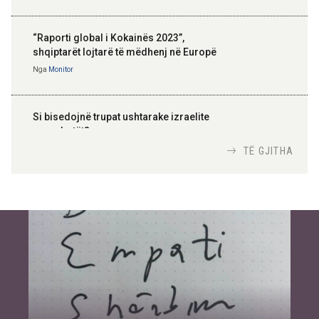
“Raporti global i Kokainës 2023”,
shqiptarët lojtarë të mëdhenj në Europë
Nga
Monitor
Si bisedojnë trupat ushtarake izraelite
me robotët?
Nga
TiranaDiplomat.com
TË GJITHA
Si po e luftojnë terrorizmin shërbimet
inteligjente izraelite
Nga
Or Shalom