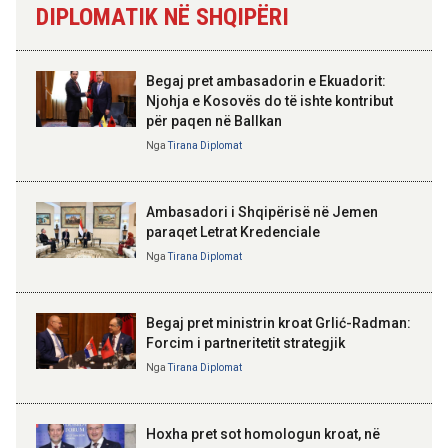
DIPLOMATIK NË SHQIPËRI
Skënderbeut dhe Ismail
Qemalit”
16:55 05-08-2026
Banka e Shqipërisë mban të
pandryshuar normën bazë të
Begaj pret ambasadorin e Ekuadorit:
interesit në 2,5%
Njohja e Kosovës do të ishte kontribut
për paqen në Ballkan
ELISA SPIROPALI
16:31 05-08-2026
Kriza e Parlamentit është
Nga
Tirana Diplomat
AZHBR apel fermerëve:
kriza e Republikës
Plotësimi i dokumentacionit për
Parlamentare
përfituesit e Skemës Kombëtare
deri më 13 gusht
Ambasadori i Shqipërisë në Jemen
paraqet Letrat Kredenciale
Nga
Tirana Diplomat
BAJRAM BEGAJ, PRESIDENTI I REPUBLIKËS
SË SHQIPËRISË
Gëzuar Ditën e Pavarësisë,
Kosovë!
Begaj pret ministrin kroat Grlić-Radman:
Forcim i partneritetit strategjik
Nga
Tirana Diplomat
AMER JUKA
100-vjetori i themelimit të
Hoxha pret sot homologun kroat, në