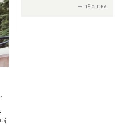
TË GJITHA
Si bisedojnë trupat
ushtarake izraelite me
robotët?
Nga
TiranaDiplomat.com
Si po e luftojnë
terrorizmin shërbimet
inteligjente izraelite
Nga
Or Shalom
e
e
toj