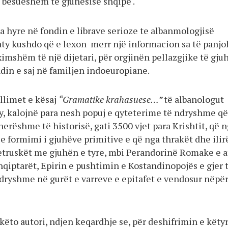
 besueshëm të gjuhësisë shqipe .
a hyre në fondin e librave serioze te albanmologjisë
aty kushdo që e lexon merr një informacion sa të panjo
imshëm të një dijetari, për orgjinën pellazgjike të gju
din e saj në familjen indoeuropiane.
ëllimet e kësaj
“Gramatike krahasuese…”
të albanologut
y, kalojnë para nesh popuj e qyteterime të ndryshme që
erëshme të historisë, gati 3500 vjet para Krishtit, që 
 e formimi i gjuhëve primitive e që nga thrakët dhe ilir
 etruskët me gjuhën e tyre, mbi Perandorinë Romake e a
qiptarët, Epirin e pushtimin e Kostandinopojës e gjer 
ryshme në gurët e varreve e epitafet e vendosur nëpë
këto autori, ndjen keqardhje se, për deshifrimin e këty