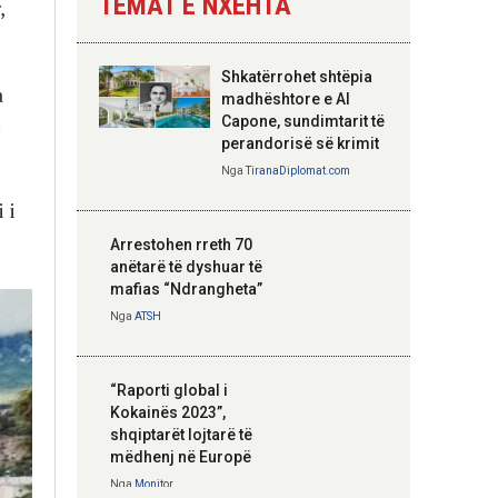
TEMAT E NXEHTA
,
Nga
Tirana Diplomat
Shkatërrohet shtëpia
a
Hoxha takim me
madhështore e Al
zyrtarë të lartë të
Capone, sundimtarit të
DASH: Angazhim i
perandorisë së krimit
përbashkët për
Nga
TiranaDiplomat.com
forcimin e partneritetit
 i
strategjik
Nga
Tirana Diplomat
Arrestohen rreth 70
anëtarë të dyshuar të
mafias “Ndrangheta”
Nga
ATSH
“Raporti global i
Kokainës 2023”,
shqiptarët lojtarë të
mëdhenj në Europë
Nga
Monitor