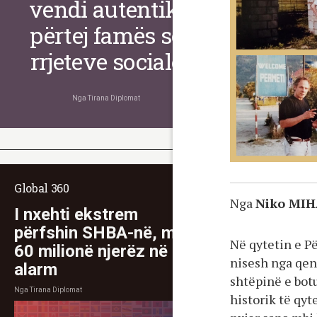
vendi autentik,
përtej famës së
rrjeteve sociale
Nga
Tirana Diplomat
Global 360
Nga
Niko MIH
I nxehti ekstrem
përfshin SHBA-në, mbi
Në qytetin e Pë
60 milionë njerëz në
nisesh nga qen
alarm
shtëpinë e bot
Nga
Tirana Diplomat
historik të qyt