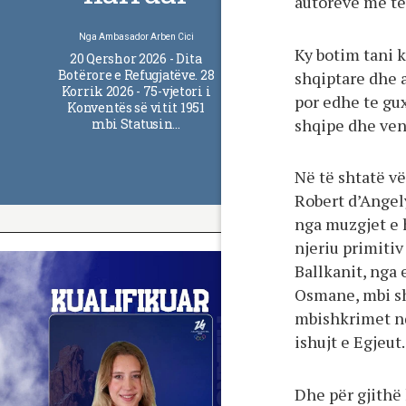
autorëve më të
Nga
Ambasador Arben Cici
Ky botim tani k
20 Qershor 2026 - Dita
Botërore e Refugjatëve. 28
shqiptare dhe 
Korrik 2026 - 75-vjetori i
por edhe te gux
Konventës së vitit 1951
shqipe dhe ven
mbi Statusin…
Në të shtatë v
Robert d’Angel
nga muzgjet e h
njeriu primitiv
Ballkanit, nga
Osmane, mbi sh
mbishkrimet nd
ishujt e Egjeut.
Dhe për gjithë 