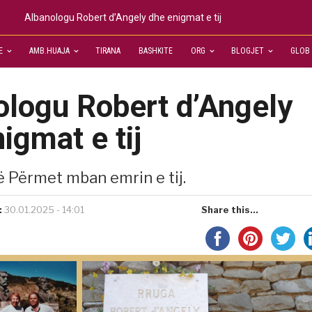
Albanologu Robert d’Angely dhe enigmat e tij
E
AMB.HUAJA
TIRANA
BASHKITE
ORG
BLOGJET
GLOB
ologu Robert d’Angely
igmat e tij
ë Përmet mban emrin e tij.
:
30.01.2025 - 14:01
Share this...