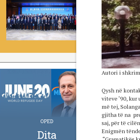
Autori i shkri
Qysh në kontak
viteve ‘90, kur
më tej, Solanga
gjitha të na p
OPED
saj, për të cilë
Enigmën tënde…
Dita
“Gramatikës kr