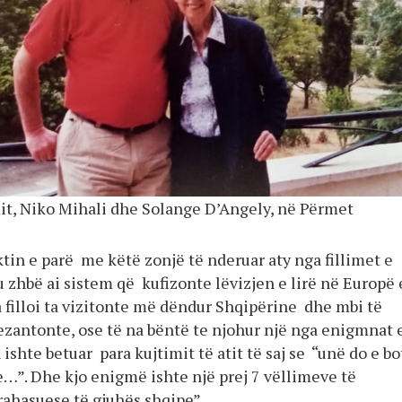
mit, Niko Mihali dhe Solange D’Angely, në Përmet
tin e parë me këtë zonjë të nderuar aty nga fillimet e
 u zhbë ai sistem që kufizonte lëvizjen e lirë në Europë 
 filloi ta vizitonte më dëndur Shqipërine dhe mbi të
rezantonte, ose të na bëntë te njohur një nga enigmnat 
n ishte betuar para kujtimit të atit të saj se “unë do e bo
”. Dhe kjo enigmë ishte një prej 7 vëllimeve të
ahasuese të gjuhës shqipe”.