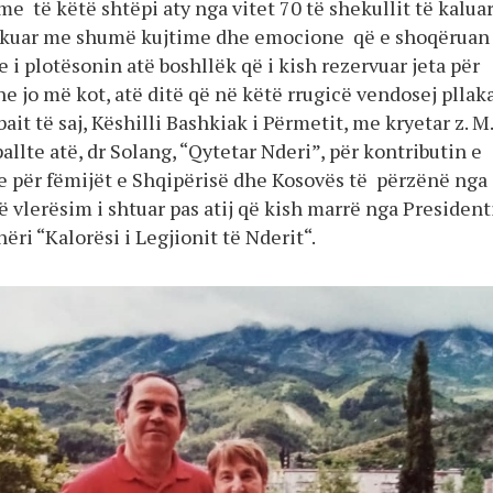
me të këtë shtëpi aty nga vitet 70 të shekullit të kaluar
rkuar me shumë kujtime dhe emocione që e shoqëruan
e i plotësonin atë boshllëk që i kish rezervuar jeta për
he jo më kot, atë ditë që në këtë rrugicë vendosej pllak
it të saj, Këshilli Bashkiak i Përmetit, me kryetar z. M.
pallte atë, dr Solang, “Qytetar Nderi”, për kontributin e
e për fëmijët e Shqipërisë dhe Kosovës të përzënë nga
një vlerësim i shtuar pas atij që kish marrë nga Presidenti
hëri “Kalorësi i Legjionit të Nderit“.