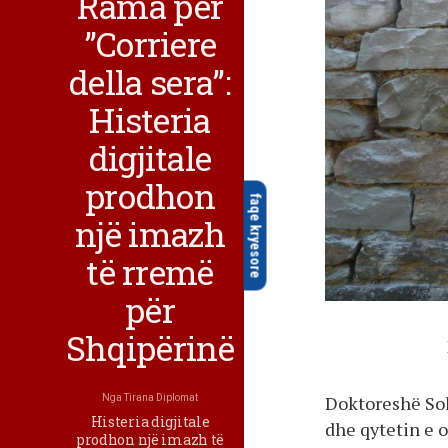
Rama për
”Corriere
della sera”:
Histeria
digjitale
prodhon
faqe kryesore
një imazh
të rremë
për
Shqipërinë
Doktoreshë Sola
Nga
Tirana Diplomat
Histeria digjitale
dhe qytetin e o
prodhon një imazh të