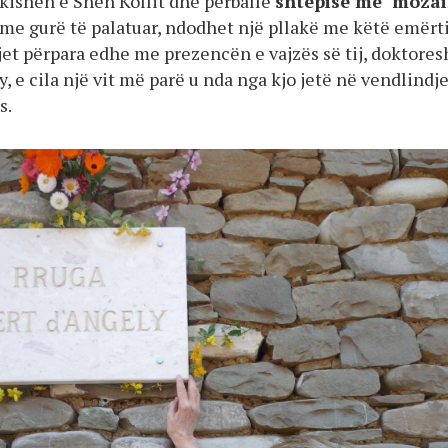
 kishën e Shën Kollit dhe përballë
shtëpisë me mozai
me gurë të palatuar, ndodhet një pllakë me këtë emërt
jet përpara edhe me prezencën e vajzës së tij, doktores
, e cila një vit më parë u nda nga kjo jetë në vendlindj
s.