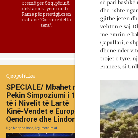
së pari bashkë 
rremë për Shqipërinë,
deklaroi kryeministri
dhe ishte nga
Rama për prestigjiozen
gjithë jetën dh
italiane ”Corriere della
sera”.
vehten e saj. D
me emrin e baba
Çapullari, e sh
dhënë ndër vit
trojet e tyre, 
Francës, si Urd
Gjeopolitika
SPECIALE/ Mbahet në
Pekin Simpoziumi i 10-
të i Nivelit të Lartë
Kinë-Vendet e Europës
Qendrore dhe Lindore
Nga
Marjana Doda, Argumentum.al