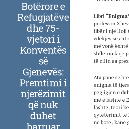
Botërore e
Refugjatëve
Libri
“Enigma
professor Xhev
dhe 75-
libër i një lloj
vjetori i
vdekjes së auto
më vonë është i
Konventës
shfleton faqe p
së
të cilin ua pre
Gjenevës:
Ata panë se br
Premtimi i
enigma të tjer
njerëzimit
pëgjigjen e du
më e lashtë e 
që nuk
lashtë, teori kë
duhet
qytetërimit të 
në botë , kanë 
harruar