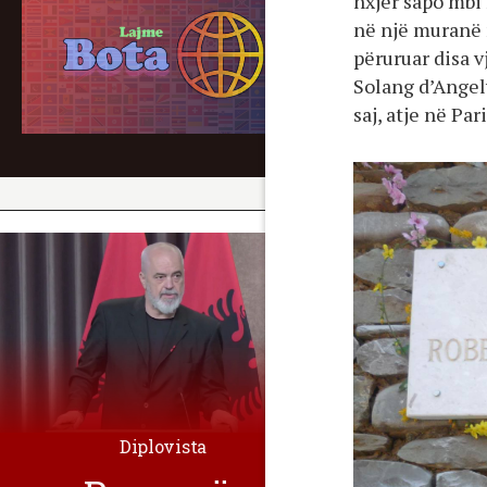
nxjer sapo mbi
në një muranë 
përuruar disa v
Solang d’Angely
saj, atje në Pari
Diplovista