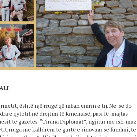
ALI
rmetit, është një rrugë që mban emrin e tij. Ne se do
dra e qytetit në drejtim të kinemasë, pasi lë majtas
uesit të gazetës “Tirana Diplomat”, ngjitur me ish-mu
etit,rruga me kalldrëm të gurtë e rinovuar së fundmi, të