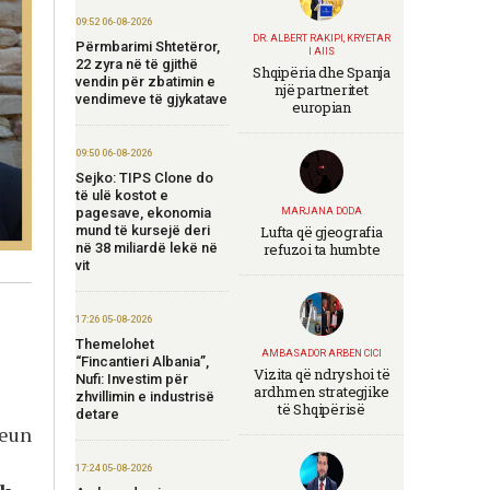
09:52 06-08-2026
DR. ALBERT RAKIPI, KRYETAR
Përmbarimi Shtetëror,
I AIIS
22 zyra në të gjithë
Shqipëria dhe Spanja
vendin për zbatimin e
një partneritet
vendimeve të gjykatave
europian
09:50 06-08-2026
Sejko: TIPS Clone do
të ulë kostot e
pagesave, ekonomia
MARJANA DODA
mund të kursejë deri
Lufta që gjeografia
në 38 miliardë lekë në
refuzoi ta humbte
vit
17:26 05-08-2026
Themelohet
AMBASADOR ARBEN CICI
“Fincantieri Albania”,
Vizita që ndryshoi të
Nufi: Investim për
ardhmen strategjike
zhvillimin e industrisë
të Shqipërisë
detare
zeun
17:24 05-08-2026