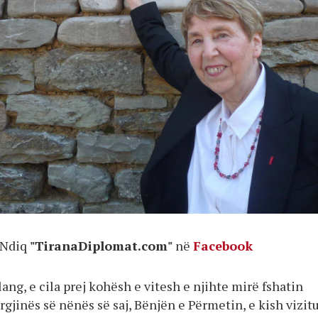
Ndiq
"TiranaDiplomat.com"
në
Facebook
ng, e cila prej kohësh e vitesh e njihte mirë fshatin
rgjinës së nënës së saj, Bënjën e Përmetin, e kish vizit