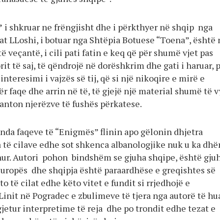
”
i shkruar ne frëngjisht dhe i përkthyer në shqip nga
at LLoshi, i botuar nga Shtëpia Botuese “Toena”, është 
i të veçantë, i cili pati fatin e keq që për shumë vjet pas
rit të saj, të qëndrojë në dorëshkrim dhe gati i haruar, 
nteresimi i vajzës së tij, që si një nikoqire e mirë e
ër faqe dhe arrin në të, të gjejë një material shumë të 
zanton njerëzve të fushës përkatese.
enda faqeve të “Enigmës” flinin apo gëlonin dhjetra
a të cilave edhe sot shkenca albanologjike nuk u ka dh
hur. Autori pohon bindshëm se gjuha shqipe, është gju
Europës dhe shqipja është paraardhëse e greqishtes së
to të cilat edhe këto vitet e fundit si rrjedhojë e
Linit në Pogradec e zbulimeve të tjera nga autorë të hu
gjetur interpretime të reja dhe po trondit edhe tezat e