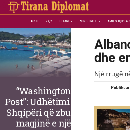
KREU
24/7
DITARI
MINISTRITE
AMB.SHQIPTAR
Alban
dhe en
Një rrugë n
“Washington
Publikuar
Post”: Udhëtimi në
Shqipëri që zbuloi
magjinë e një