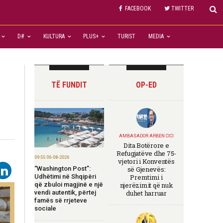
FACEBOOK
TWITTER
D#
KULTURA
PLUS+
TURIST
MEDIA
TË FUNDIT
OP-ED
AMBASADOR ARBEN CICI
Dita Botërore e
Refugjatëve dhe 75-
09:55 06-08-2026
vjetori i Konventës
“Washington Post”:
së Gjenevës:
Udhëtimi në Shqipëri
Premtimi i
që zbuloi magjinë e një
njerëzimit që nuk
vendi autentik, përtej
duhet harruar
famës së rrjeteve
sociale